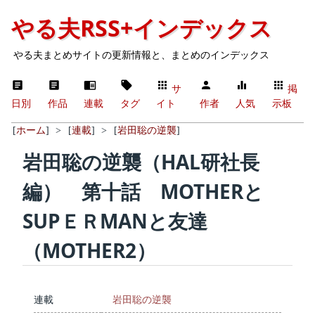
やる夫RSS+インデックス
やる夫まとめサイトの更新情報と、まとめのインデックス
サ
掲
日別
作品
連載
タグ
イト
作者
人気
示板
[
ホーム
]
>
[
連載
]
>
[
岩田聡の逆襲
]
岩田聡の逆襲（HAL研社長
編） 第十話 MOTHERと
SUPＥＲMANと友達
（MOTHER2）
連載
岩田聡の逆襲