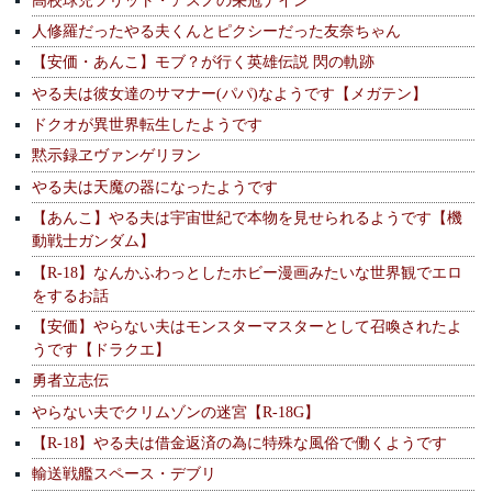
人修羅だったやる夫くんとピクシーだった友奈ちゃん
【安価・あんこ】モブ？が行く英雄伝説 閃の軌跡
やる夫は彼女達のサマナー(パパ)なようです【メガテン】
ドクオが異世界転生したようです
黙示録ヱヴァンゲリヲン
やる夫は天魔の器になったようです
【あんこ】やる夫は宇宙世紀で本物を見せられるようです【機
動戦士ガンダム】
【R-18】なんかふわっとしたホビー漫画みたいな世界観でエロ
をするお話
【安価】やらない夫はモンスターマスターとして召喚されたよ
うです【ドラクエ】
勇者立志伝
やらない夫でクリムゾンの迷宮【R-18G】
【R-18】やる夫は借金返済の為に特殊な風俗で働くようです
輸送戦艦スペース・デブリ