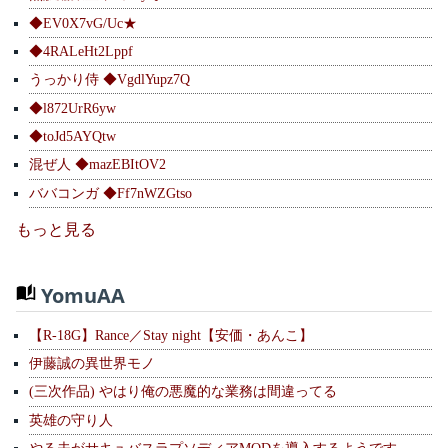
◆EV0X7vG/Uc★
◆4RALeHt2Lppf
うっかり侍 ◆VgdlYupz7Q
◆l872UrR6yw
◆toJd5AYQtw
混ぜ人 ◆mazEBItOV2
ババコンガ ◆Ff7nWZGtso
もっと見る
YomuAA
【R-18G】Rance／Stay night【安価・あんこ】
伊藤誠の異世界モノ
(三次作品) やはり俺の悪魔的な業務は間違ってる
英雄の守り人