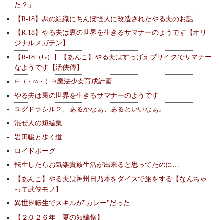
た？」
【R-18】悪の組織にちんぽ怪人に改造されたやる夫のお話
【R-18】やる夫は裏の世界を生きるサマナーのようです【オリ
ジナルメガテン】
【R-18（G）】【あんこ】やる夫はすっげえブサイクでサマナー
なようです【活俠傳】
∈（・ω・）∋魔法少女育成計画
やる夫は裏の世界を生きるサマナーのようです
ユグドラシル２、あるかなぁ、あるといいなぁ。
混ぜ人の短編集
岩田聡と歩く道
ロイドボーグ
転生したらお気楽貴族生活が出来ると思ってたのに…
【あんこ】やる夫は神州日乃本をダイスで旅をする【なんちゃ
って武侠モノ】
異世界転生でスキルが"カレー"だった
【２０２６年 夏の短編祭】