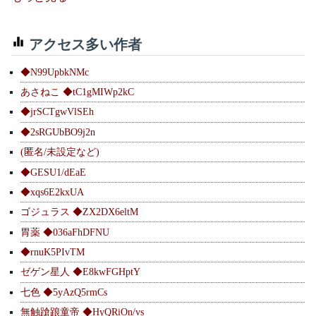
アクセス多い作者
◆N99UpbkNMc
あさねこ ◆tC1gMIWp2kC
◆jrSCTgwVlSEh
◆2sRGUbBO9j2n
(匿名/未設定など)
◆GESU1/dEaE
◆xqs6E2kxUA
ゴジュラス ◆ZX2DX6eltM
胃薬 ◆036aFhDFNU
◆rnuK5PIvTM
ゼゲン星人 ◆E8kwFGHptY
七色 ◆5yAzQ5rmCs
無触蹌踉童帝 ◆HyQRiOn/vs