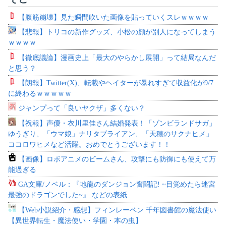
【腹筋崩壊】見た瞬間吹いた画像を貼っていくスレｗｗｗｗ
【悲報】トリコの新作グッズ、小松の顔が別人になってしまう
ｗｗｗｗ
【徹底議論】漫画史上「最大のやらかし展開」って結局なんだ
と思う？
【朗報】Twitter(X)、転載やヘイターが暴れすぎて収益化が9/7
に終わるｗｗｗｗｗ
ジャンプって「良いヤクザ」多くない？
【祝報】声優・衣川里佳さん結婚発表！「ゾンビランドサガ」
ゆうぎり、「ウマ娘」ナリタブライアン、「天穂のサクナヒメ」
ココロワヒメなど活躍。おめでとうございます！！
【画像】ロボアニメのビームさん、攻撃にも防御にも使えて万
能過ぎる
GA文庫/ノベル：『地龍のダンジョン奮闘記! ~目覚めたら迷宮
最強のドラゴンでした~』 などの表紙
【Web小説紹介・感想】フィンレーベン 千年図書館の魔法使い
【異世界転生・魔法使い・学園・本の虫】