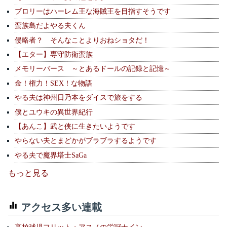
ブロリーはハーレム王な海賊王を目指すそうです
蛮族島だよやる夫くん
侵略者？ そんなことよりおねショタだ！
【エター】専守防衛蛮族
メモリーバース ～とあるドールの記録と記憶～
金！権力！SEX！な物語
やる夫は神州日乃本をダイスで旅をする
僕とユウキの異世界紀行
【あんこ】武と侠に生きたいようです
やらない夫とまどかがブラブラするようです
やる夫で魔界塔士SaGa
もっと見る
アクセス多い連載
高校球児フリット・アスノの栄冠ナイン