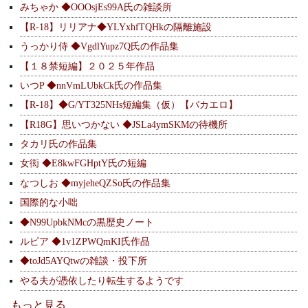
みちゃか ◆OOOsjEs99A氏の雑談所
【R-18】リリアナ◆YLYxhfTQHkの隔離施設
うっかり侍 ◆VgdlYupz7Q氏の作品集
【１８禁短編】２０２５年作品
いつP ◆nnVmLUbkCk氏の作品集
【R-18】◆G/YT325NHs短編集（仮）【バカエロ】
【R18G】思いつかない ◆JSLa4ymSKMの待機所
タカリ氏の作品集
女衒 ◆E8kwFGHptY氏の短編
なつしお ◆myjeheQZSo氏の作品集
国際的な小咄
◆N99UpbkNMcの黒歴史ノート
ルピア ◆1v1ZPWQmKI氏作品
◆toJd5AYQtwの雑談・投下所
やる夫が憑依したり転生するようです
もっと見る