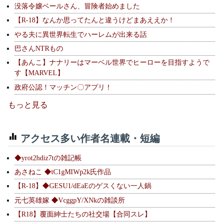
没落令嬢ベールさん、冒険者始めました
【R-18】なんか思ってたんと違うけどまあええか！
やる夫に異世界転生でハーレムが出来る話
巴さんNTRもの
【あんこ】ナナリーはマーベル世界でヒーローを目指すようで
す【MARVEL】
政府公認！マッチン〇アプリ！
もっと見る
アクセス多い作者名連載・短編
◆yrot2hdiz7tの雑記帳
あさねこ ◆tC1gMIWp2k氏作品
【R-18】◆GESU1/dEaEのゲスくない一人鍋
元七英雄嫁 ◆VcggpY/XNkの雑談所
【R18】覆面紳士たちの社交場【合同スレ】