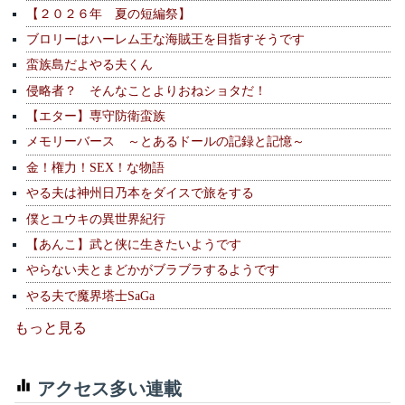
【２０２６年 夏の短編祭】
ブロリーはハーレム王な海賊王を目指すそうです
蛮族島だよやる夫くん
侵略者？ そんなことよりおねショタだ！
【エター】専守防衛蛮族
メモリーバース ～とあるドールの記録と記憶～
金！権力！SEX！な物語
やる夫は神州日乃本をダイスで旅をする
僕とユウキの異世界紀行
【あんこ】武と侠に生きたいようです
やらない夫とまどかがブラブラするようです
やる夫で魔界塔士SaGa
もっと見る
アクセス多い連載