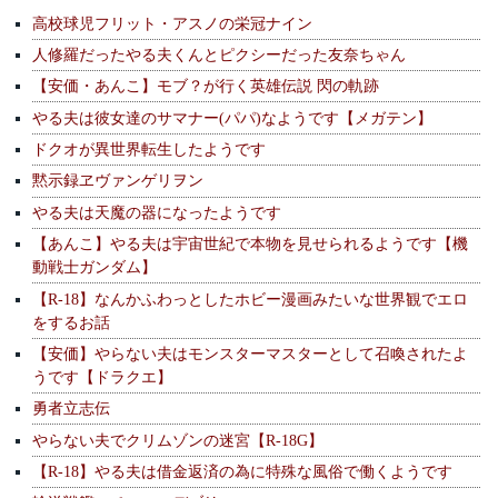
高校球児フリット・アスノの栄冠ナイン
人修羅だったやる夫くんとピクシーだった友奈ちゃん
【安価・あんこ】モブ？が行く英雄伝説 閃の軌跡
やる夫は彼女達のサマナー(パパ)なようです【メガテン】
ドクオが異世界転生したようです
黙示録ヱヴァンゲリヲン
やる夫は天魔の器になったようです
【あんこ】やる夫は宇宙世紀で本物を見せられるようです【機
動戦士ガンダム】
【R-18】なんかふわっとしたホビー漫画みたいな世界観でエロ
をするお話
【安価】やらない夫はモンスターマスターとして召喚されたよ
うです【ドラクエ】
勇者立志伝
やらない夫でクリムゾンの迷宮【R-18G】
【R-18】やる夫は借金返済の為に特殊な風俗で働くようです