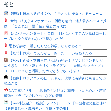
そと
【悲報】日本の盆踊り文化、キモオタに浸食されるｗｗｗｗ
”サ終” 相次ぐスマホゲーム、倒産も急増 過去最多ペースで推
移 「当たれば一攫千金」過去の時代に
【ハンターハンター】クロロ「オレにとってこの状態はコーヒ
ーブレイクと変わらない平穏なものだ」
思わず誰かに話したくなる雑学、なんかある？
【疑問】葬式←まぁわかる 四十九日←いらねぇだろ
【祝報】声優・衣川里佳さん結婚発表！「ゾンビランドサガ」
ゆうぎり、「ウマ娘」ナリタブライアン、「天穂のサクナヒメ」
ココロワヒメなど活躍。おめでとうございます！！
【画像】ロボアニメのビームさん、攻撃にも防御にも使えて万
能過ぎる
GA文庫/ノベル：『地龍のダンジョン奮闘記! ~目覚めたら迷宮
最強のドラゴンでした~』 などの表紙
【Web小説紹介・感想】フィンレーベン 千年図書館の魔法使い
【異世界転生・魔法使い・学園・本の虫】