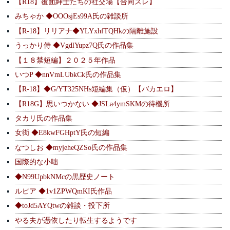
【R18】覆面紳士たちの社交場【合同スレ】
みちゃか ◆OOOsjEs99A氏の雑談所
【R-18】リリアナ◆YLYxhfTQHkの隔離施設
うっかり侍 ◆VgdlYupz7Q氏の作品集
【１８禁短編】２０２５年作品
いつP ◆nnVmLUbkCk氏の作品集
【R-18】◆G/YT325NHs短編集（仮）【バカエロ】
【R18G】思いつかない ◆JSLa4ymSKMの待機所
タカリ氏の作品集
女衒 ◆E8kwFGHptY氏の短編
なつしお ◆myjeheQZSo氏の作品集
国際的な小咄
◆N99UpbkNMcの黒歴史ノート
ルピア ◆1v1ZPWQmKI氏作品
◆toJd5AYQtwの雑談・投下所
やる夫が憑依したり転生するようです