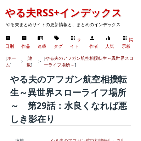
やる夫RSS+インデックス
やる夫まとめサイトの更新情報と、まとめのインデックス
サ
掲
日別
作品
連載
タグ
イト
作者
人気
示板
[
ホー
[
連
[
やる夫のアフガン航空相撲転生～異世界スロ
>
>
ム
]
載
]
ーライフ場所～
]
やる夫のアフガン航空相撲転
生～異世界スローライフ場所
～ 第29話：水良くなれば悪
しき影在り
連載
やる夫のアフガン航空相撲転生～異世