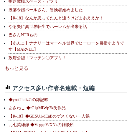
輸送戦艦スペース・デブリ
没落令嬢ベールさん、冒険者始めました
【R-18】なんか思ってたんと違うけどまあええか！
やる夫に異世界転生でハーレムが出来る話
巴さんNTRもの
【あんこ】ナナリーはマーベル世界でヒーローを目指すようで
す【MARVEL】
政府公認！マッチン〇アプリ！
もっと見る
アクセス多い作者名連載・短編
◆yrot2hdiz7tの雑記帳
あさねこ ◆tC1gMIWp2k氏作品
【R-18】◆GESU1/dEaEのゲスくない一人鍋
元七英雄嫁 ◆VcggpY/XNkの雑談所