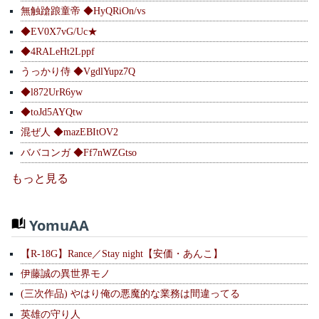
無触蹌踉童帝 ◆HyQRiOn/vs
◆EV0X7vG/Uc★
◆4RALeHt2Lppf
うっかり侍 ◆VgdlYupz7Q
◆l872UrR6yw
◆toJd5AYQtw
混ぜ人 ◆mazEBItOV2
ババコンガ ◆Ff7nWZGtso
もっと見る
YomuAA
【R-18G】Rance／Stay night【安価・あんこ】
伊藤誠の異世界モノ
(三次作品) やはり俺の悪魔的な業務は間違ってる
英雄の守り人