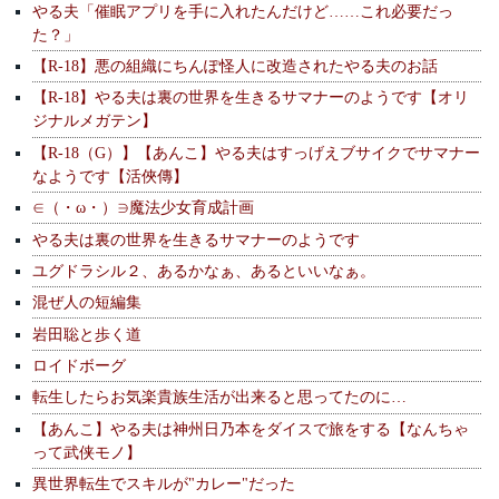
やる夫「催眠アプリを手に入れたんだけど……これ必要だっ
た？」
【R-18】悪の組織にちんぽ怪人に改造されたやる夫のお話
【R-18】やる夫は裏の世界を生きるサマナーのようです【オリ
ジナルメガテン】
【R-18（G）】【あんこ】やる夫はすっげえブサイクでサマナー
なようです【活俠傳】
∈（・ω・）∋魔法少女育成計画
やる夫は裏の世界を生きるサマナーのようです
ユグドラシル２、あるかなぁ、あるといいなぁ。
混ぜ人の短編集
岩田聡と歩く道
ロイドボーグ
転生したらお気楽貴族生活が出来ると思ってたのに…
【あんこ】やる夫は神州日乃本をダイスで旅をする【なんちゃ
って武侠モノ】
異世界転生でスキルが"カレー"だった