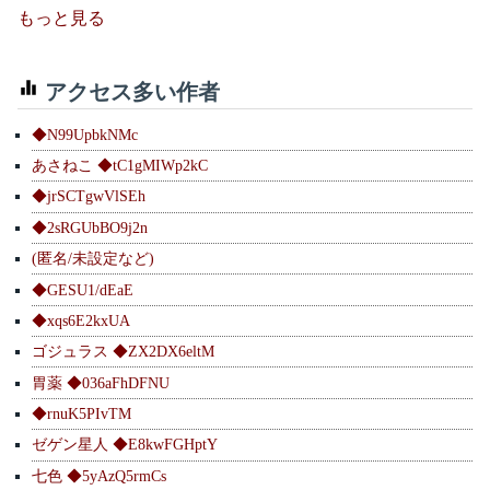
もっと見る
アクセス多い作者
◆N99UpbkNMc
あさねこ ◆tC1gMIWp2kC
◆jrSCTgwVlSEh
◆2sRGUbBO9j2n
(匿名/未設定など)
◆GESU1/dEaE
◆xqs6E2kxUA
ゴジュラス ◆ZX2DX6eltM
胃薬 ◆036aFhDFNU
◆rnuK5PIvTM
ゼゲン星人 ◆E8kwFGHptY
七色 ◆5yAzQ5rmCs