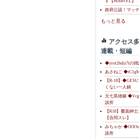
す【MARVEL】
政府公認！マッ
もっと見る
アクセス多
連載・短編
◆yrot2hdiz7tの
あさねこ ◆tC1g
【R-18】◆GESU
くない一人鍋
元七英雄嫁 ◆Vcg
談所
【R18】覆面紳
【合同スレ】
みちゃか ◆OOOs
談所