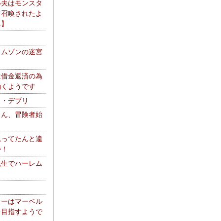
い夫はモンスタ
て召喚されたよ
エ】
リムゾンの迷宮
は借金返済の為
働くようです
ス・デブリ
さん、冒険者始
思ってたんと違
か！
転生でハーレム
リーはマーベル
を目指すようで