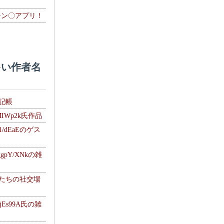
チン〇アプリ！
い作者名
雑記帳
MIWp2k氏作品
1/dEaEのゲス
gpY/XNkの雑
士たちの社交場
jEs99A氏の雑