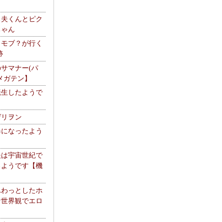
る夫くんとピク
ちゃん
】モブ？が行く
跡
サマナー(パ
メガテン】
転生したようで
ゲリヲン
器になったよう
夫は宇宙世紀で
るようです【機
】
ふわっとしたホ
な世界観でエロ