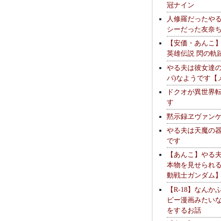
冠ナイン
人修羅だったや
シーだった友奈
【安価・あんこ
英雄伝説 閃の軌
やる夫は彼女達の
パ)なようです【
ドクオが異世界
す
黙示録ヱヴァン
やる夫は天魔の
です
【あんこ】やる
本物を見せられ
動戦士ガンダム
【R-18】なんか
ビー漫画みたい
をするお話