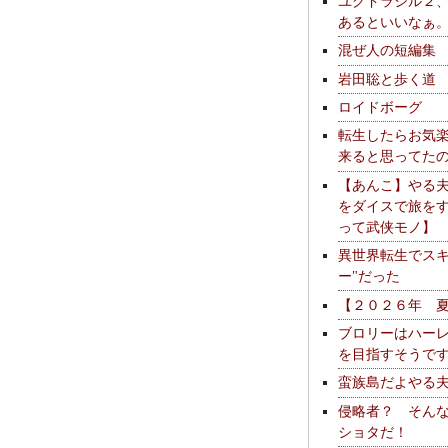
ユグドラシル２
あるといいなぁ
混ぜ人の短編集
岩田聡と歩く道
ロイドボーグ
転生したらお気
来ると思ってた
【あんこ】やる
をダイスで旅を
って武侠モノ】
異世界転生でスキ
ー"だった
【２０２６年 
ブロリーはハー
を目指すそうで
蛮族島だよやる
侵略者？ そん
ショタだ！