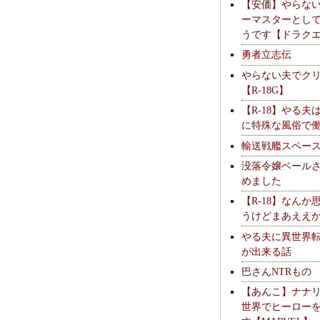
【安価】やらな
ーマスターとし
うです【ドラク
勇者立志伝
やらない夫でク
【R-18G】
【R-18】やる夫
に特殊な風俗で
輸送戦艦スペー
没落令嬢ベール
めました
【R-18】なんか
うけどまあええ
やる夫に異世界
が出来る話
巴さんNTRもの
【あんこ】ナナ
世界でヒーロー