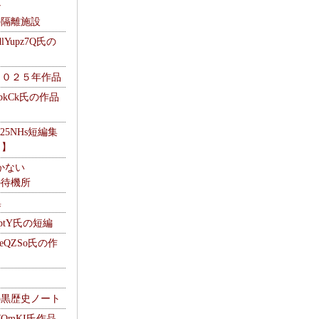
ナ
kの隔離施設
Yupz7Q氏の
２０２５年作品
UbkCk氏の作品
325NHs短編集
ロ】
かない
Mの待機所
集
HptY氏の短編
heQZSo氏の作
cの黒歴史ノート
WQmKI氏作品