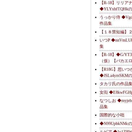
【R-18】リリア
◆YLYxhfTQH
うっかり侍 ◆Vgdl
作品集
【１８禁短編】
いつP ◆nnVmL
集
【R-18】◆G/YT
（仮）【バカエ
【R18G】思いつ
◆JSLa4ymSK
タカリ氏の作品
女衒 ◆E8kwFG
なつしお ◆myje
品集
国際的な小咄
◆N99UpbkNM
ルピア ◆1v1ZP