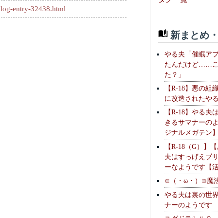
log-entry-32438.html
新まとめ・
やる夫「催眠ア
たんだけど……
た？」
【R-18】悪の組
に改造されたや
【R-18】やる夫
きるサマナーの
ジナルメガテン
【R-18（G）】
夫はすっげえブ
ーなようです【
∈（・ω・）∋魔
やる夫は裏の世
ナーのようです