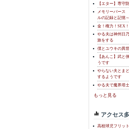
【エター】専守
メモリーバース
ルの記録と記憶
金！権力！SEX
やる夫は神州日
旅をする
僕とユウキの異
【あんこ】武と
うです
やらない夫とま
するようです
やる夫で魔界塔士S
もっと見る
アクセス多
高校球児フリッ