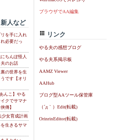
ブラウザでAA編集
新人など
リンク
プリを手に入れ
これ必要だっ
やる夫の感想ブログ
織にちんぽ怪人
やる夫系掲示板
る夫のお話
AAMZ Viewer
は裏の世界を生
ようです【オリ
AAHub
】
【あんこ】やる
ブログ型AAツール保管庫
サイクでサマナ
（´д｀）Edit(転載)
活俠傳】
法少女育成計画
OrinrinEditor(転載)
界を生きるサマ