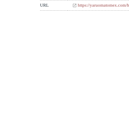
URL
https://yaruomatomex.com/b