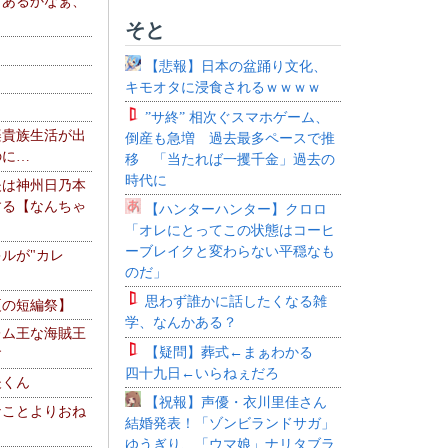
、あるかなぁ、
。
そと
【悲報】日本の盆踊り文化、
キモオタに浸食されるｗｗｗｗ
”サ終” 相次ぐスマホゲーム、
楽貴族生活が出
倒産も急増 過去最多ペースで推
のに…
移 「当たれば一攫千金」過去の
時代に
夫は神州日乃本
する【なんちゃ
【ハンターハンター】クロロ
「オレにとってこの状態はコーヒ
ーブレイクと変わらない平穏なも
ルが"カレ
のだ」
思わず誰かに話したくなる雑
夏の短編祭】
学、なんかある？
レム王な海賊王
【疑問】葬式←まぁわかる
す
四十九日←いらねぇだろ
夫くん
【祝報】声優・衣川里佳さん
なことよりおね
結婚発表！「ゾンビランドサガ」
ゆうぎり、「ウマ娘」ナリタブラ