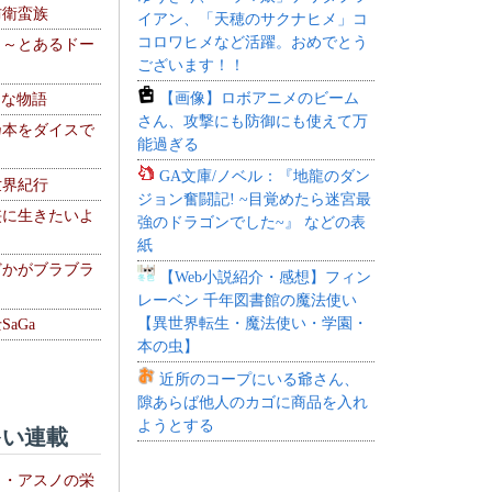
防衛蛮族
イアン、「天穂のサクナヒメ」コ
コロワヒメなど活躍。おめでとう
 ～とあるドー
ございます！！
～
【画像】ロボアニメのビーム
！な物語
さん、攻撃にも防御にも使えて万
乃本をダイスで
能過ぎる
GA文庫/ノベル：『地龍のダン
世界紀行
ジョン奮闘記! ~目覚めたら迷宮最
侠に生きたいよ
強のドラゴンでした~』 などの表
紙
どかがブラブラ
【Web小説紹介・感想】フィン
レーベン 千年図書館の魔法使い
【異世界転生・魔法使い・学園・
aGa
本の虫】
近所のコープにいる爺さん、
隙あらば他人のカゴに商品を入れ
ようとする
い連載
ト・アスノの栄