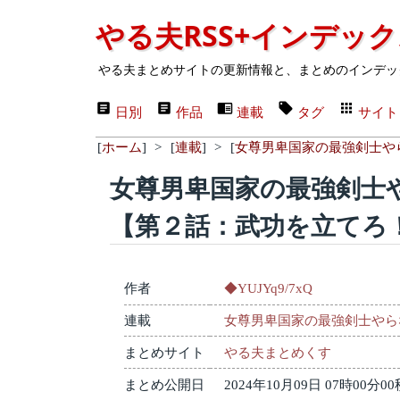
やる夫RSS+インデッ
やる夫まとめサイトの更新情報と、まとめのインデッ
日別
作品
連載
タグ
サイト
[
ホーム
]
>
[
連載
]
>
[
女尊男卑国家の最強剣士や
女尊男卑国家の最強剣
【第２話：武功を立てろ
作者
◆YUJYq9/7xQ
連載
女尊男卑国家の最強剣士やら
まとめサイト
やる夫まとめくす
まとめ公開日
2024年10月09日 07時00分00