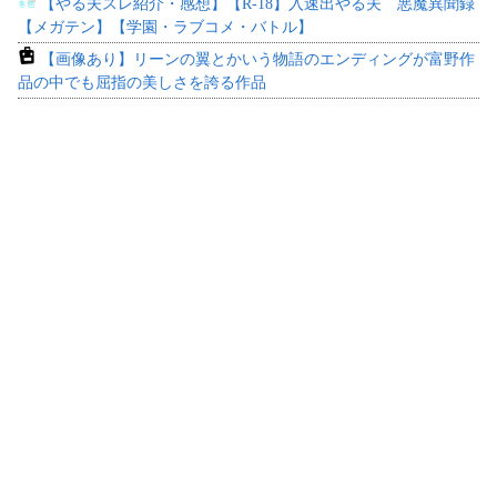
【やる夫スレ紹介・感想】【R-18】入速出やる夫 悪魔異聞録
【メガテン】【学園・ラブコメ・バトル】
【画像あり】リーンの翼とかいう物語のエンディングが富野作
品の中でも屈指の美しさを誇る作品