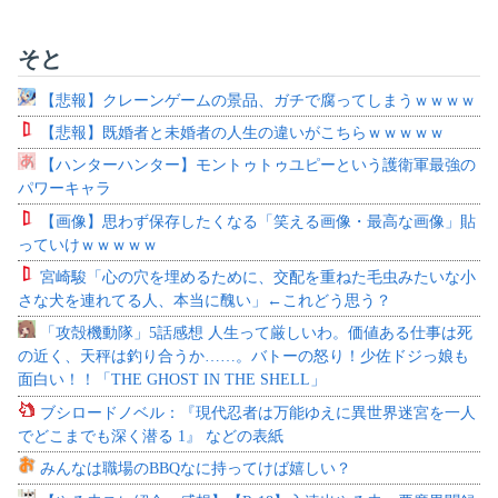
そと
【悲報】クレーンゲームの景品、ガチで腐ってしまうｗｗｗｗ
【悲報】既婚者と未婚者の人生の違いがこちらｗｗｗｗｗ
【ハンターハンター】モントゥトゥユピーという護衛軍最強の
パワーキャラ
【画像】思わず保存したくなる「笑える画像・最高な画像」貼
っていけｗｗｗｗｗ
宮崎駿「心の穴を埋めるために、交配を重ねた毛虫みたいな小
さな犬を連れてる人、本当に醜い」←これどう思う？
「攻殻機動隊」5話感想 人生って厳しいわ。価値ある仕事は死
の近く、天秤は釣り合うか……。バトーの怒り！少佐ドジっ娘も
面白い！！「THE GHOST IN THE SHELL」
ブシロードノベル：『現代忍者は万能ゆえに異世界迷宮を一人
でどこまでも深く潜る 1』 などの表紙
みんなは職場のBBQなに持ってけば嬉しい？