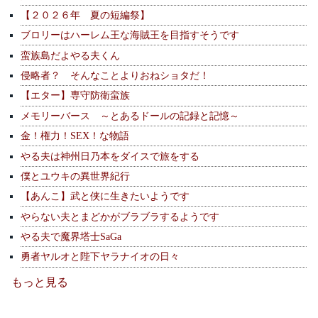
【２０２６年 夏の短編祭】
ブロリーはハーレム王な海賊王を目指すそうです
蛮族島だよやる夫くん
侵略者？ そんなことよりおねショタだ！
【エター】専守防衛蛮族
メモリーバース ～とあるドールの記録と記憶～
金！権力！SEX！な物語
やる夫は神州日乃本をダイスで旅をする
僕とユウキの異世界紀行
【あんこ】武と侠に生きたいようです
やらない夫とまどかがブラブラするようです
やる夫で魔界塔士SaGa
勇者ヤルオと陛下ヤラナイオの日々
もっと見る