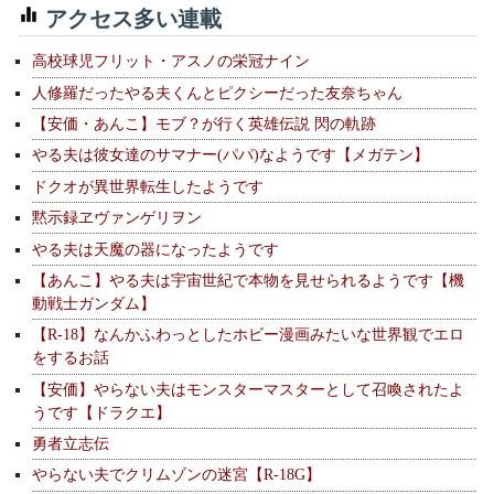
アクセス多い連載
高校球児フリット・アスノの栄冠ナイン
人修羅だったやる夫くんとピクシーだった友奈ちゃん
【安価・あんこ】モブ？が行く英雄伝説 閃の軌跡
やる夫は彼女達のサマナー(パパ)なようです【メガテン】
ドクオが異世界転生したようです
黙示録ヱヴァンゲリヲン
やる夫は天魔の器になったようです
【あんこ】やる夫は宇宙世紀で本物を見せられるようです【機
動戦士ガンダム】
【R-18】なんかふわっとしたホビー漫画みたいな世界観でエロ
をするお話
【安価】やらない夫はモンスターマスターとして召喚されたよ
うです【ドラクエ】
勇者立志伝
やらない夫でクリムゾンの迷宮【R-18G】