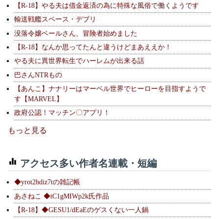
【R-18】やる夫は借金返済の為に特殊な風俗で働くようです
輸送戦艦スペース・デブリ
没落令嬢ベールさん、冒険者始めました
【R-18】なんか思ってたんと違うけどまあええか！
やる夫に異世界転生でハーレムが出来る話
巴さんNTRもの
【あんこ】ナナリーはマーベル世界でヒーローを目指すようで
す【MARVEL】
政府公認！マッチン〇アプリ！
もっと見る
アクセス多い作者名連載・短編
◆yrot2hdiz7tの雑記帳
あさねこ ◆tC1gMIWp2k氏作品
【R-18】◆GESU1/dEaEのゲスくない一人鍋