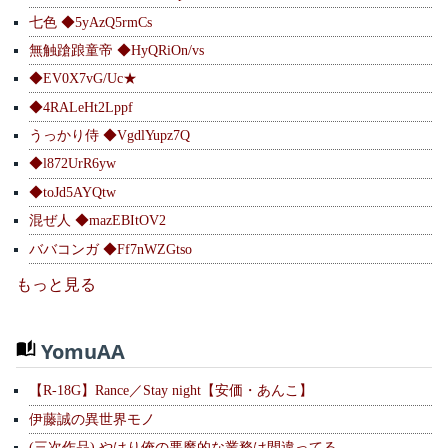
七色 ◆5yAzQ5rmCs
無触蹌踉童帝 ◆HyQRiOn/vs
◆EV0X7vG/Uc★
◆4RALeHt2Lppf
うっかり侍 ◆VgdlYupz7Q
◆l872UrR6yw
◆toJd5AYQtw
混ぜ人 ◆mazEBItOV2
ババコンガ ◆Ff7nWZGtso
もっと見る
YomuAA
【R-18G】Rance／Stay night【安価・あんこ】
伊藤誠の異世界モノ
(三次作品) やはり俺の悪魔的な業務は間違ってる