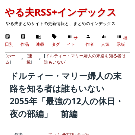
やる夫RSS+インデックス
やる夫まとめサイトの更新情報と、まとめのインデックス
サ
掲
日別
作品
連載
タグ
イト
作者
人気
示板
[
ホー
[
連
[
ドルティー・マリー婦人の末路を知る者は
>
>
ム
]
載
]
誰もいない
]
ドルティー・マリー婦人の末
路を知る者は誰もいない
2055年「最強の12人の休日・
夜の部編」 前編
作者
ていん ◆TTEgrPvv0c