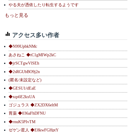
やる夫が憑依したり転生するようです
もっと見る
アクセス多い作者
◆N99UpbkNMc
あさねこ ◆tC1gMIWp2kC
◆jrSCTgwVlSEh
◆2sRGUbBO9j2n
(匿名/未設定など)
◆GESU1/dEaE
◆xqs6E2kxUA
ゴジュラス ◆ZX2DX6eltM
胃薬 ◆036aFhDFNU
◆rnuK5PIvTM
ゼゲン星人 ◆E8kwFGHptY