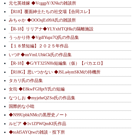
元七英雄嫁 ◆VcggpY/XNkの雑談所
【R18】覆面紳士たちの社交場【合同スレ】
みちゃか ◆OOOsjEs99A氏の雑談所
【R-18】リリアナ◆YLYxhfTQHkの隔離施設
うっかり侍 ◆VgdlYupz7Q氏の作品集
【１８禁短編】２０２５年作品
いつP ◆nnVmLUbkCk氏の作品集
【R-18】◆G/YT325NHs短編集（仮）【バカエロ】
【R18G】思いつかない ◆JSLa4ymSKMの待機所
タカリ氏の作品集
女衒 ◆E8kwFGHptY氏の短編
なつしお ◆myjeheQZSo氏の作品集
国際的な小咄
◆N99UpbkNMcの黒歴史ノート
ルピア ◆1v1ZPWQmKI氏作品
◆toJd5AYQtwの雑談・投下所