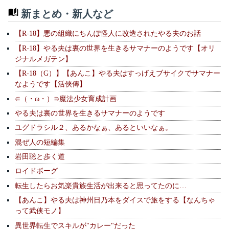
新まとめ・新人など
【R-18】悪の組織にちんぽ怪人に改造されたやる夫のお話
【R-18】やる夫は裏の世界を生きるサマナーのようです【オリ
ジナルメガテン】
【R-18（G）】【あんこ】やる夫はすっげえブサイクでサマナー
なようです【活俠傳】
∈（・ω・）∋魔法少女育成計画
やる夫は裏の世界を生きるサマナーのようです
ユグドラシル２、あるかなぁ、あるといいなぁ。
混ぜ人の短編集
岩田聡と歩く道
ロイドボーグ
転生したらお気楽貴族生活が出来ると思ってたのに…
【あんこ】やる夫は神州日乃本をダイスで旅をする【なんちゃ
って武侠モノ】
異世界転生でスキルが"カレー"だった