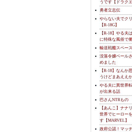
うです【ドラク
勇者立志伝
やらない夫でク
【R-18G】
【R-18】やる夫
に特殊な風俗で
輸送戦艦スペー
没落令嬢ベール
めました
【R-18】なんか
うけどまあええ
やる夫に異世界
が出来る話
巴さんNTRもの
【あんこ】ナナ
世界でヒーロー
す【MARVEL】
政府公認！マッ