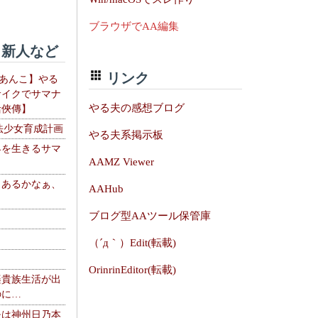
ブラウザでAA編集
新人など
リンク
【あんこ】やる
サイクでサマナ
やる夫の感想ブログ
活俠傳】
法少女育成計画
やる夫系掲示板
界を生きるサマ
AAMZ Viewer
、あるかなぁ、
AAHub
。
ブログ型AAツール保管庫
（´д｀）Edit(転載)
OrinrinEditor(転載)
楽貴族生活が出
のに…
夫は神州日乃本