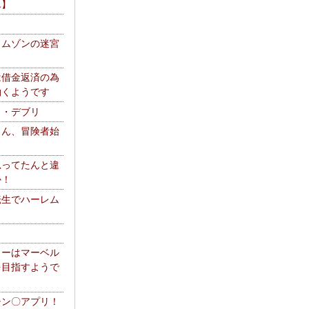
エ】
リムゾンの迷宮
は借金返済の為
働くようです
ス・デブリ
さん、冒険者始
思ってたんと違
か！
転生でハーレム
リーはマーベル
を目指すようで
チン〇アプリ！