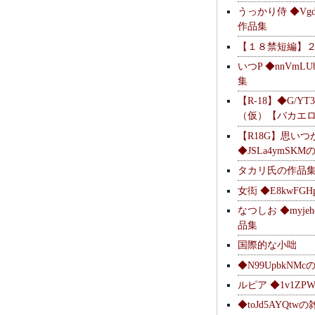
うっかり侍 ◆Vgdl
作品集
【１８禁短編】
いつP ◆nnVmL
集
【R-18】◆G/YT
（仮）【バカエ
【R18G】思いつ
◆JSLa4ymSK
タカリ氏の作品
女衒 ◆E8kwFG
なつしお ◆myje
品集
国際的な小咄
◆N99UpbkNM
ルピア ◆1v1ZP
◆toJd5AYQt