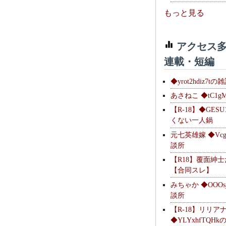
もっと見る
アクセス多
連載・短編
◆yrot2hdiz7tの
あさねこ ◆tC1g
【R-18】◆GESU
くない一人鍋
元七英雄嫁 ◆Vcg
談所
【R18】覆面紳
【合同スレ】
みちゃか ◆OOOs
談所
【R-18】リリア
◆YLYxhfTQH