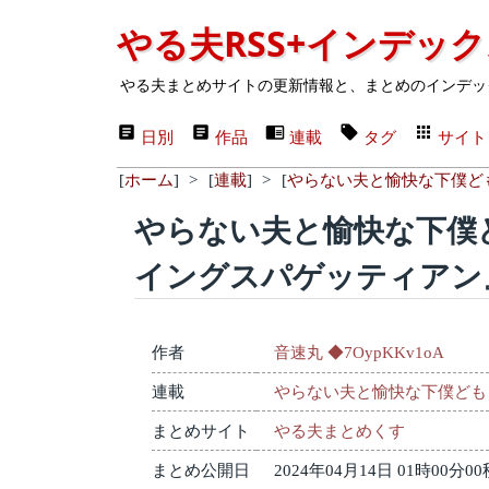
やる夫RSS+インデッ
やる夫まとめサイトの更新情報と、まとめのインデッ
日別
作品
連載
タグ
サイト
[
ホーム
]
>
[
連載
]
>
[
やらない夫と愉快な下僕ど
やらない夫と愉快な下僕
イングスパゲッティアン
作者
音速丸 ◆7OypKKv1oA
連載
やらない夫と愉快な下僕ども
まとめサイト
やる夫まとめくす
まとめ公開日
2024年04月14日 01時00分00