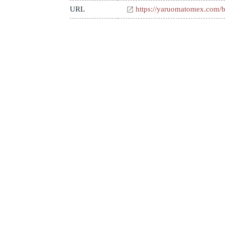
URL
https://yaruomatomex.com/b