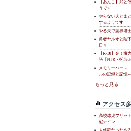
【あんこ】武と
うです
やらない夫とま
するようです
やる夫で魔界塔士S
勇者ヤルオと陛
日々
【R-18】金！権
語【NTR・托卵et
メモリーバース
ルの記録と記憶
もっと見る
アクセス多
高校球児フリッ
冠ナイン
人修羅だったや