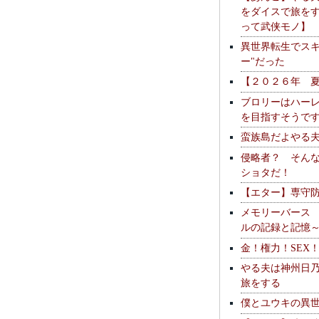
をダイスで旅を
って武侠モノ】
異世界転生でスキ
ー"だった
【２０２６年 
ブロリーはハー
を目指すそうで
蛮族島だよやる
侵略者？ そん
ショタだ！
【エター】専守
メモリーバース
ルの記録と記憶
金！権力！SEX
やる夫は神州日
旅をする
僕とユウキの異