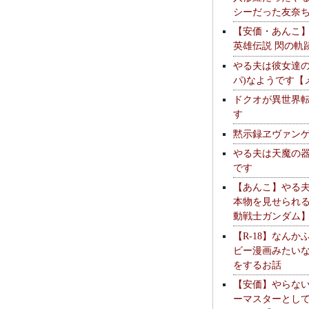
シーだった友奈
【安価・あんこ
英雄伝説 閃の軌
やる夫は彼女達の
パ)なようです【
ドクオが異世界
す
黙示録ヱヴァン
やる夫は天魔の
です
【あんこ】やる
本物を見せられ
動戦士ガンダム
【R-18】なんか
ビー漫画みたい
をするお話
【安価】やらな
ーマスターとし