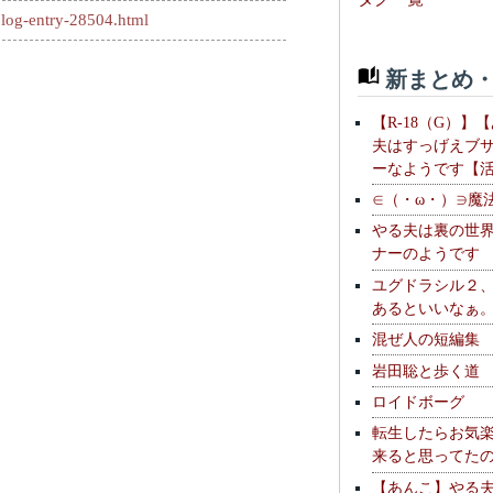
log-entry-28504.html
新まとめ・
【R-18（G）】
夫はすっげえブ
ーなようです【
∈（・ω・）∋魔
やる夫は裏の世
ナーのようです
ユグドラシル２
あるといいなぁ
混ぜ人の短編集
岩田聡と歩く道
ロイドボーグ
転生したらお気
来ると思ってた
【あんこ】やる