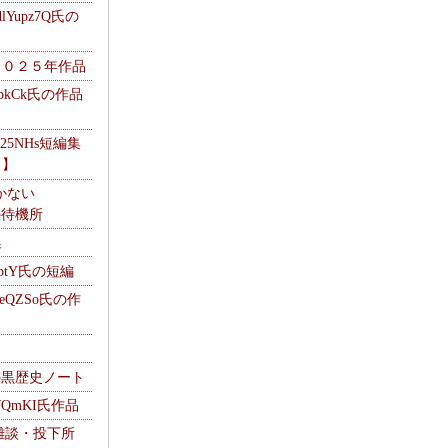
Yupz7Q氏の
２０２５年作品
UbkCk氏の作品
325NHs短編集
ロ】
かない
Mの待機所
集
HptY氏の短編
heQZSo氏の作
cの黒歴史ノート
WQmKI氏作品
wの雑談・投下所