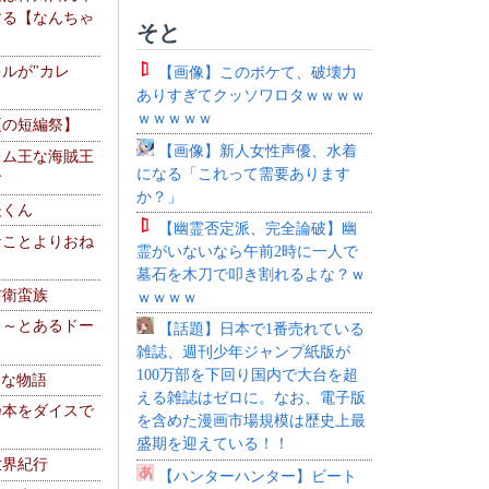
する【なんちゃ
そと
ルが"カレ
【画像】このボケて、破壊力
ありすぎてクッソワロタｗｗｗｗ
ｗｗｗｗｗ
夏の短編祭】
【画像】新人女性声優、水着
レム王な海賊王
になる「これって需要あります
す
か？」
夫くん
【幽霊否定派、完全論破】幽
なことよりおね
霊がいないなら午前2時に一人で
墓石を木刀で叩き割れるよな？ｗ
防衛蛮族
ｗｗｗｗ
 ～とあるドー
【話題】日本で1番売れている
～
雑誌、週刊少年ジャンプ紙版が
100万部を下回り国内で大台を超
！な物語
える雑誌はゼロに。なお、電子版
乃本をダイスで
を含めた漫画市場規模は歴史上最
盛期を迎えている！！
世界紀行
【ハンターハンター】ビート