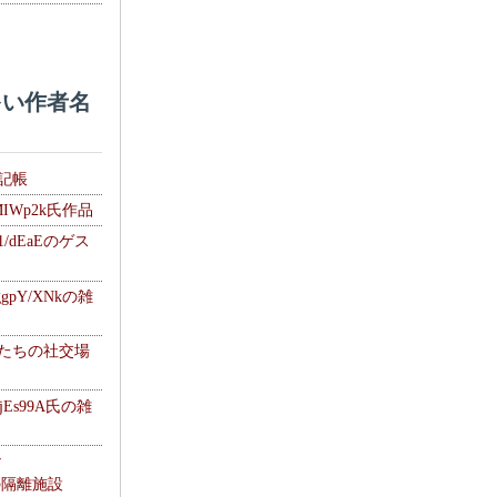
い作者名
雑記帳
MIWp2k氏作品
1/dEaEのゲス
gpY/XNkの雑
士たちの社交場
jEs99A氏の雑
ナ
kの隔離施設