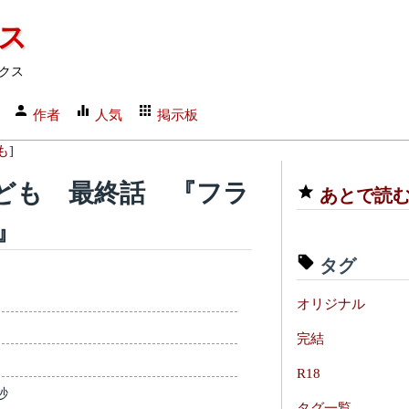
クス
クス
作者
人気
掲示板
も
]
ども 最終話 『フラ
あとで読
』
タグ
オリジナル
完結
R18
秒
タグ一覧