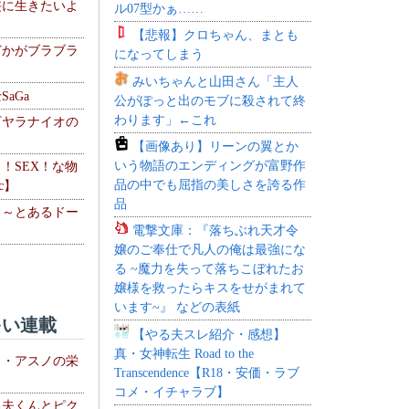
侠に生きたいよ
ル07型かぁ……
【悲報】クロちゃん、まとも
どかがブラブラ
になってしまう
みいちゃんと山田さん「主人
aGa
公がぽっと出のモブに殺されて終
わります」←これ
下ヤラナイオの
【画像あり】リーンの翼とか
いう物語のエンディングが富野作
力！SEX！な物
品の中でも屈指の美しさを誇る作
c】
品
 ～とあるドー
電撃文庫：『落ちぶれ天才令
～
嬢のご奉仕で凡人の俺は最強にな
る ~魔力を失って落ちこぼれたお
嬢様を救ったらキスをせがまれて
います~』 などの表紙
い連載
【やる夫スレ紹介・感想】
真・女神転生 Road to the
ト・アスノの栄
Transcendence【R18・安価・ラブ
コメ・イチャラブ】
る夫くんとピク