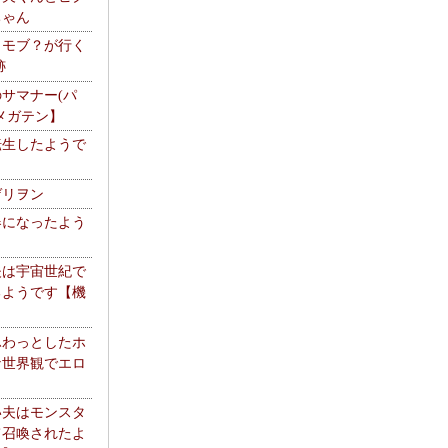
ちゃん
】モブ？が行く
跡
サマナー(パ
メガテン】
転生したようで
ゲリヲン
器になったよう
夫は宇宙世紀で
るようです【機
】
ふわっとしたホ
な世界観でエロ
い夫はモンスタ
て召喚されたよ