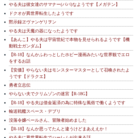
やる夫は彼女達のサマナー(パパ)なようです【メガテン】
ドクオが異世界転生したようです
黙示録ヱヴァンゲリヲン
やる夫は天魔の器になったようです
【あんこ】やる夫は宇宙世紀で本物を見せられるようです【機
動戦士ガンダム】
【R-18】なんかふわっとしたホビー漫画みたいな世界観でエロ
をするお話
【安価】やらない夫はモンスターマスターとして召喚されたよ
うです【ドラクエ】
勇者立志伝
やらない夫でクリムゾンの迷宮【R-18G】
【R-18】やる夫は借金返済の為に特殊な風俗で働くようです
輸送戦艦スペース・デブリ
没落令嬢ベールさん、冒険者始めました
【R-18】なんか思ってたんと違うけどまあええか！
やる夫に異世界転生でハーレムが出来る話