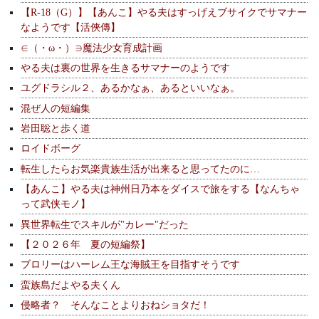
【R-18（G）】【あんこ】やる夫はすっげえブサイクでサマナー
なようです【活俠傳】
∈（・ω・）∋魔法少女育成計画
やる夫は裏の世界を生きるサマナーのようです
ユグドラシル２、あるかなぁ、あるといいなぁ。
混ぜ人の短編集
岩田聡と歩く道
ロイドボーグ
転生したらお気楽貴族生活が出来ると思ってたのに…
【あんこ】やる夫は神州日乃本をダイスで旅をする【なんちゃ
って武侠モノ】
異世界転生でスキルが"カレー"だった
【２０２６年 夏の短編祭】
ブロリーはハーレム王な海賊王を目指すそうです
蛮族島だよやる夫くん
侵略者？ そんなことよりおねショタだ！