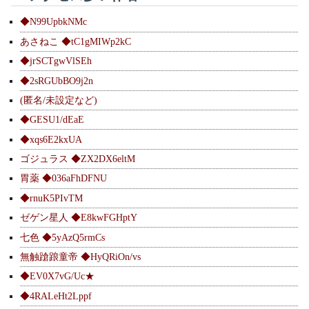
◆N99UpbkNMc
あさねこ ◆tC1gMIWp2kC
◆jrSCTgwVlSEh
◆2sRGUbBO9j2n
(匿名/未設定など)
◆GESU1/dEaE
◆xqs6E2kxUA
ゴジュラス ◆ZX2DX6eltM
胃薬 ◆036aFhDFNU
◆rnuK5PIvTM
ゼゲン星人 ◆E8kwFGHptY
七色 ◆5yAzQ5rmCs
無触蹌踉童帝 ◆HyQRiOn/vs
◆EV0X7vG/Uc★
◆4RALeHt2Lppf