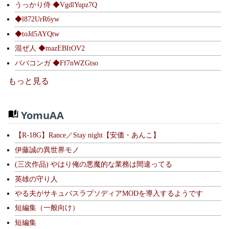
うっかり侍 ◆VgdlYupz7Q
◆l872UrR6yw
◆toJd5AYQtw
混ぜ人 ◆mazEBItOV2
ババコンガ ◆Ff7nWZGtso
もっと見る
YomuAA
【R-18G】Rance／Stay night【安価・あんこ】
伊藤誠の異世界モノ
(三次作品) やはり俺の悪魔的な業務は間違ってる
英雄の守り人
やる夫がサキュバスラプソディアMODを導入するようです
短編集（一般向け）
短編集