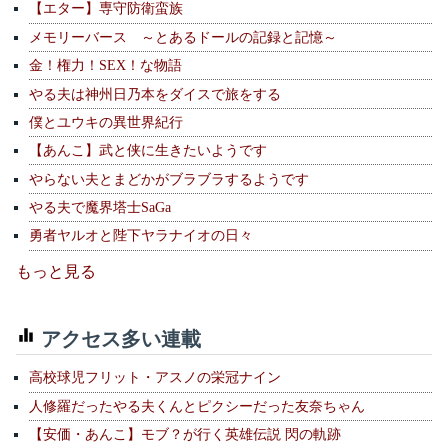
【エター】専守防衛蛮族
メモリーバース ～とあるドールの記録と記憶～
金！権力！SEX！な物語
やる夫は神州日乃本をダイスで旅をする
僕とユウキの異世界紀行
【あんこ】武と侠に生きたいようです
やらない夫とまどかがブラブラするようです
やる夫で魔界塔士SaGa
勇者ヤルオと陛下ヤラナイオの日々
もっと見る
アクセス多い連載
高校球児フリット・アスノの栄冠ナイン
人修羅だったやる夫くんとピクシーだった友奈ちゃん
【安価・あんこ】モブ？が行く英雄伝説 閃の軌跡