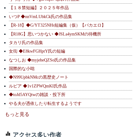
【１８禁短編】２０２５年作品
いつP ◆nnVmLUbkCk氏の作品集
【R-18】◆G/YT325NHs短編集（仮）【バカエロ】
【R18G】思いつかない ◆JSLa4ymSKMの待機所
タカリ氏の作品集
女衒 ◆E8kwFGHptY氏の短編
なつしお ◆myjeheQZSo氏の作品集
国際的な小咄
◆N99UpbkNMcの黒歴史ノート
ルピア ◆1v1ZPWQmKI氏作品
◆toJd5AYQtwの雑談・投下所
やる夫が憑依したり転生するようです
もっと見る
アクセス多い作者