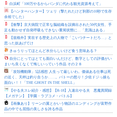
白浜町「100万やるからパンダに代わる観光資源考えて」
【ハンターハンター】ツェリ（撃たれたけど刹那の10秒で生存
余裕でした）
【衝撃】京大病院で正常な脳組織を誤摘出された50代女性、手
足も動かせず自発呼吸もできない重篤状態に…「意識はある」
【規格外】実在する歴史上の人物で「こいつチートだろ…」と
思った奴あげてけ
きゅうりってほとんど水分らしいけど食う意味ある？
自分にとってはとても面白いんだけど、数字としての評価がい
まいち良くなくて悔しいっていう作品 その２８
「攻殻機動隊」5話感想 人生って厳しいわ。価値ある仕事は死
の近く、天秤は釣り合うか……。バトーの怒り！少佐ドジっ娘も
面白い！！「THE GHOST IN THE SHELL」
【やる夫スレ紹介・感想】【R-18】入速出やる夫 悪魔異聞録
【メガテン】【学園・ラブコメ・バトル】
【画像あり】リーンの翼とかいう物語のエンディングが富野作
品の中でも屈指の美しさを誇る作品