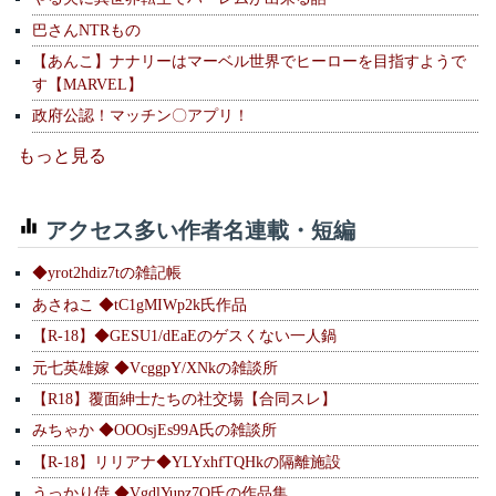
巴さんNTRもの
【あんこ】ナナリーはマーベル世界でヒーローを目指すようで
す【MARVEL】
政府公認！マッチン〇アプリ！
もっと見る
アクセス多い作者名連載・短編
◆yrot2hdiz7tの雑記帳
あさねこ ◆tC1gMIWp2k氏作品
【R-18】◆GESU1/dEaEのゲスくない一人鍋
元七英雄嫁 ◆VcggpY/XNkの雑談所
【R18】覆面紳士たちの社交場【合同スレ】
みちゃか ◆OOOsjEs99A氏の雑談所
【R-18】リリアナ◆YLYxhfTQHkの隔離施設
うっかり侍 ◆VgdlYupz7Q氏の作品集