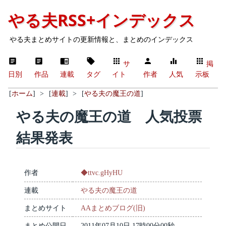
やる夫RSS+インデックス
やる夫まとめサイトの更新情報と、まとめのインデックス
サ
掲
日別
作品
連載
タグ
イト
作者
人気
示板
[
ホーム
]
>
[
連載
]
>
[
やる夫の魔王の道
]
やる夫の魔王の道 人気投票
結果発表
作者
◆ttvc.gHyHU
連載
やる夫の魔王の道
まとめサイト
AAまとめブログ(旧)
まとめ公開日
2011年07月10日 17時00分00秒