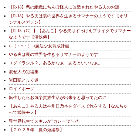
【R-18】悪の組織にちんぽ怪人に改造されたやる夫のお話
【R-18】やる夫は裏の世界を生きるサマナーのようです【オリ
ジナルメガテン】
【R-18（G）】【あんこ】やる夫はすっげえブサイクでサマナー
なようです【活俠傳】
∈（・ω・）∋魔法少女育成計画
やる夫は裏の世界を生きるサマナーのようです
ユグドラシル２、あるかなぁ、あるといいなぁ。
混ぜ人の短編集
岩田聡と歩く道
ロイドボーグ
転生したらお気楽貴族生活が出来ると思ってたのに…
【あんこ】やる夫は神州日乃本をダイスで旅をする【なんちゃ
って武侠モノ】
異世界転生でスキルが"カレー"だった
【２０２６年 夏の短編祭】