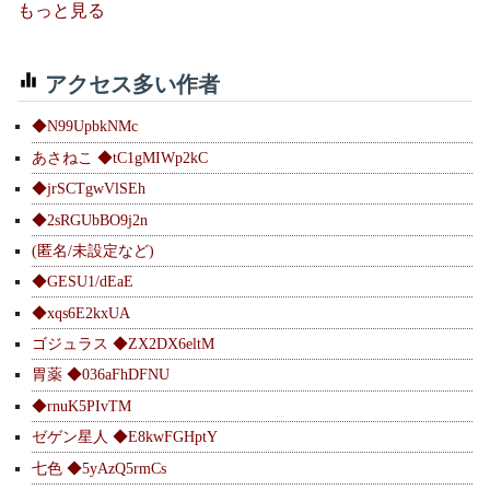
もっと見る
アクセス多い作者
◆N99UpbkNMc
あさねこ ◆tC1gMIWp2kC
◆jrSCTgwVlSEh
◆2sRGUbBO9j2n
(匿名/未設定など)
◆GESU1/dEaE
◆xqs6E2kxUA
ゴジュラス ◆ZX2DX6eltM
胃薬 ◆036aFhDFNU
◆rnuK5PIvTM
ゼゲン星人 ◆E8kwFGHptY
七色 ◆5yAzQ5rmCs