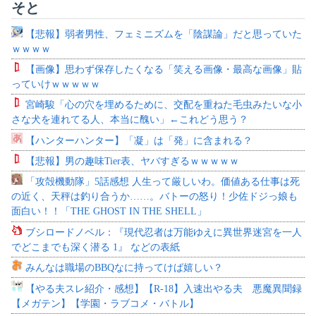
そと
【悲報】弱者男性、フェミニズムを「陰謀論」だと思っていた
ｗｗｗｗ
【画像】思わず保存したくなる「笑える画像・最高な画像」貼
っていけｗｗｗｗｗ
宮崎駿「心の穴を埋めるために、交配を重ねた毛虫みたいな小
さな犬を連れてる人、本当に醜い」←これどう思う？
【ハンターハンター】「凝」は「発」に含まれる？
【悲報】男の趣味Tier表、ヤバすぎるｗｗｗｗｗ
「攻殻機動隊」5話感想 人生って厳しいわ。価値ある仕事は死
の近く、天秤は釣り合うか……。バトーの怒り！少佐ドジっ娘も
面白い！！「THE GHOST IN THE SHELL」
ブシロードノベル：『現代忍者は万能ゆえに異世界迷宮を一人
でどこまでも深く潜る 1』 などの表紙
みんなは職場のBBQなに持ってけば嬉しい？
【やる夫スレ紹介・感想】【R-18】入速出やる夫 悪魔異聞録
【メガテン】【学園・ラブコメ・バトル】