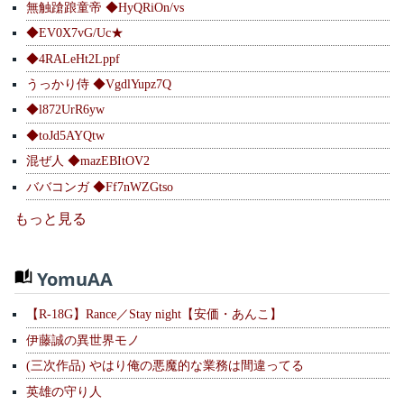
無触蹌踉童帝 ◆HyQRiOn/vs
◆EV0X7vG/Uc★
◆4RALeHt2Lppf
うっかり侍 ◆VgdlYupz7Q
◆l872UrR6yw
◆toJd5AYQtw
混ぜ人 ◆mazEBItOV2
ババコンガ ◆Ff7nWZGtso
もっと見る
YomuAA
【R-18G】Rance／Stay night【安価・あんこ】
伊藤誠の異世界モノ
(三次作品) やはり俺の悪魔的な業務は間違ってる
英雄の守り人