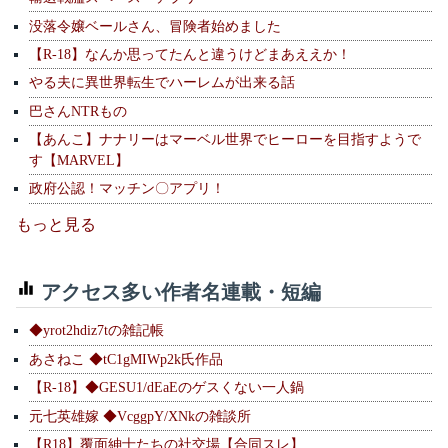
没落令嬢ベールさん、冒険者始めました
【R-18】なんか思ってたんと違うけどまあええか！
やる夫に異世界転生でハーレムが出来る話
巴さんNTRもの
【あんこ】ナナリーはマーベル世界でヒーローを目指すようで
す【MARVEL】
政府公認！マッチン〇アプリ！
もっと見る
アクセス多い作者名連載・短編
◆yrot2hdiz7tの雑記帳
あさねこ ◆tC1gMIWp2k氏作品
【R-18】◆GESU1/dEaEのゲスくない一人鍋
元七英雄嫁 ◆VcggpY/XNkの雑談所
【R18】覆面紳士たちの社交場【合同スレ】