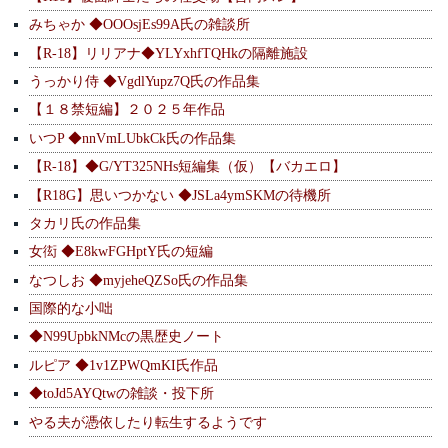
みちゃか ◆OOOsjEs99A氏の雑談所
【R-18】リリアナ◆YLYxhfTQHkの隔離施設
うっかり侍 ◆VgdlYupz7Q氏の作品集
【１８禁短編】２０２５年作品
いつP ◆nnVmLUbkCk氏の作品集
【R-18】◆G/YT325NHs短編集（仮）【バカエロ】
【R18G】思いつかない ◆JSLa4ymSKMの待機所
タカリ氏の作品集
女衒 ◆E8kwFGHptY氏の短編
なつしお ◆myjeheQZSo氏の作品集
国際的な小咄
◆N99UpbkNMcの黒歴史ノート
ルピア ◆1v1ZPWQmKI氏作品
◆toJd5AYQtwの雑談・投下所
やる夫が憑依したり転生するようです