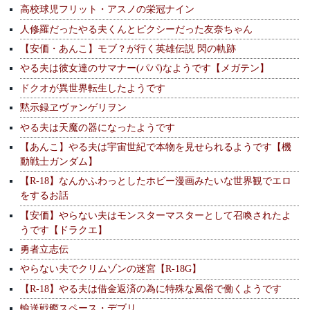
高校球児フリット・アスノの栄冠ナイン
人修羅だったやる夫くんとピクシーだった友奈ちゃん
【安価・あんこ】モブ？が行く英雄伝説 閃の軌跡
やる夫は彼女達のサマナー(パパ)なようです【メガテン】
ドクオが異世界転生したようです
黙示録ヱヴァンゲリヲン
やる夫は天魔の器になったようです
【あんこ】やる夫は宇宙世紀で本物を見せられるようです【機
動戦士ガンダム】
【R-18】なんかふわっとしたホビー漫画みたいな世界観でエロ
をするお話
【安価】やらない夫はモンスターマスターとして召喚されたよ
うです【ドラクエ】
勇者立志伝
やらない夫でクリムゾンの迷宮【R-18G】
【R-18】やる夫は借金返済の為に特殊な風俗で働くようです
輸送戦艦スペース・デブリ