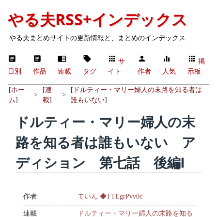
やる夫RSS+インデックス
やる夫まとめサイトの更新情報と、まとめのインデックス
サ
掲
日別
作品
連載
タグ
イト
作者
人気
示板
[
ホー
[
連
[
ドルティー・マリー婦人の末路を知る者は
>
>
ム
]
載
]
誰もいない
]
ドルティー・マリー婦人の末
路を知る者は誰もいない ア
ディション 第七話 後編Ⅰ
作者
ていん ◆TTEgrPvv0c
連載
ドルティー・マリー婦人の末路を知る