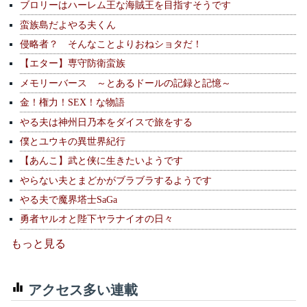
ブロリーはハーレム王な海賊王を目指すそうです
蛮族島だよやる夫くん
侵略者？ そんなことよりおねショタだ！
【エター】専守防衛蛮族
メモリーバース ～とあるドールの記録と記憶～
金！権力！SEX！な物語
やる夫は神州日乃本をダイスで旅をする
僕とユウキの異世界紀行
【あんこ】武と侠に生きたいようです
やらない夫とまどかがブラブラするようです
やる夫で魔界塔士SaGa
勇者ヤルオと陛下ヤラナイオの日々
もっと見る
アクセス多い連載