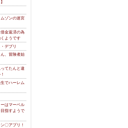
エ】
リムゾンの迷宮
は借金返済の為
働くようです
ス・デブリ
さん、冒険者始
思ってたんと違
か！
転生でハーレム
リーはマーベル
を目指すようで
チン〇アプリ！