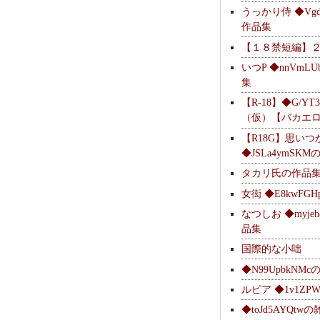
うっかり侍 ◆Vgdl
作品集
【１８禁短編】
いつP ◆nnVmL
集
【R-18】◆G/YT
（仮）【バカエ
【R18G】思いつ
◆JSLa4ymSK
タカリ氏の作品
女衒 ◆E8kwFG
なつしお ◆myje
品集
国際的な小咄
◆N99UpbkNM
ルピア ◆1v1ZP
◆toJd5AYQt