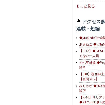
もっと見る
アクセス多
連載・短編
◆yrot2hdiz7tの
あさねこ ◆tC1g
【R-18】◆GESU
くない一人鍋
元七英雄嫁 ◆Vcg
談所
【R18】覆面紳
【合同スレ】
みちゃか ◆OOOs
談所
【R-18】リリア
◆YLYxhfTQH