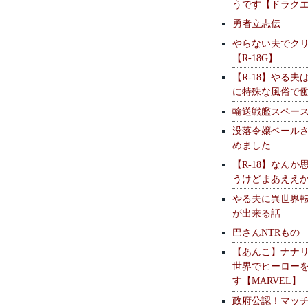
うです【ドラク
勇者立志伝
やらない夫でク
【R-18G】
【R-18】やる夫
に特殊な風俗で
輸送戦艦スペー
没落令嬢ベール
めました
【R-18】なんか
うけどまあええ
やる夫に異世界
が出来る話
巴さんNTRもの
【あんこ】ナナ
世界でヒーロー
す【MARVEL】
政府公認！マッ