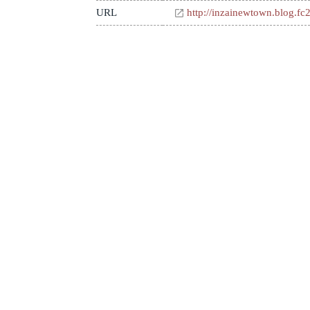
URL
http://inzainewtown.blog.f