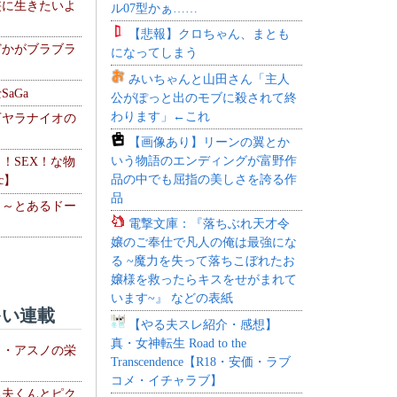
侠に生きたいよ
ル07型かぁ……
【悲報】クロちゃん、まとも
どかがブラブラ
になってしまう
みいちゃんと山田さん「主人
aGa
公がぽっと出のモブに殺されて終
わります」←これ
下ヤラナイオの
【画像あり】リーンの翼とか
いう物語のエンディングが富野作
力！SEX！な物
品の中でも屈指の美しさを誇る作
c】
品
 ～とあるドー
電撃文庫：『落ちぶれ天才令
～
嬢のご奉仕で凡人の俺は最強にな
る ~魔力を失って落ちこぼれたお
嬢様を救ったらキスをせがまれて
います~』 などの表紙
い連載
【やる夫スレ紹介・感想】
真・女神転生 Road to the
ト・アスノの栄
Transcendence【R18・安価・ラブ
コメ・イチャラブ】
る夫くんとピク