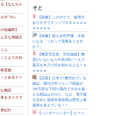
する【なんちゃ
そと
ルが"カレ
【画像】このボケて、破壊力
ありすぎてクッソワロタｗｗｗｗ
ｗｗｗｗｗ
夏の短編祭】
【画像】新人女性声優、水着
レム王な海賊王
になる「これって需要あります
す
か？」
夫くん
【幽霊否定派、完全論破】幽
なことよりおね
霊がいないなら午前2時に一人で
墓石を木刀で叩き割れるよな？ｗ
防衛蛮族
ｗｗｗｗ
 ～とあるドー
【話題】日本で1番売れている
～
雑誌、週刊少年ジャンプ紙版が
100万部を下回り国内で大台を超
！な物語
える雑誌はゼロに。なお、電子版
乃本をダイスで
を含めた漫画市場規模は歴史上最
盛期を迎えている！！
世界紀行
【ハンターハンター】ビート