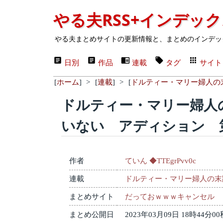
やる夫RSS+インデッ
やる夫まとめサイトの更新情報と、まとめのインデッ
日別
作品
連載
タグ
サイト
[
ホーム
]
>
[
連載
]
>
[
ドルティー・マリー婦人の
ドルティー・マリー婦人
いない アディション 
作者
ていん ◆TTEgrPvv0c
連載
ドルティー・マリー婦人の末
まとめサイト
だっておｗｗｗキャンセル
まとめ公開日
2023年03月09日 18時44分00