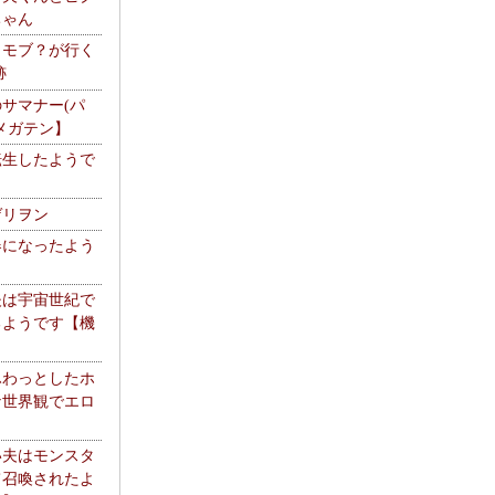
ちゃん
】モブ？が行く
跡
サマナー(パ
メガテン】
転生したようで
ゲリヲン
器になったよう
夫は宇宙世紀で
るようです【機
】
ふわっとしたホ
な世界観でエロ
い夫はモンスタ
て召喚されたよ