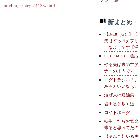
c2.com/blog-entry-24135.html
新まとめ・
【R-18（G）】
夫はすっげえブ
ーなようです【
∈（・ω・）∋魔
やる夫は裏の世
ナーのようです
ユグドラシル２
あるといいなぁ
混ぜ人の短編集
岩田聡と歩く道
ロイドボーグ
転生したらお気
来ると思ってた
【あんこ】やる