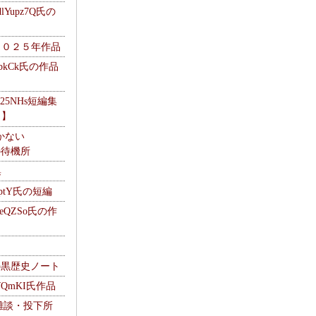
Yupz7Q氏の
２０２５年作品
UbkCk氏の作品
325NHs短編集
ロ】
かない
Mの待機所
集
HptY氏の短編
heQZSo氏の作
cの黒歴史ノート
WQmKI氏作品
wの雑談・投下所