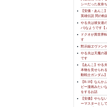
シーだった友奈
【安価・あんこ
英雄伝説 閃の軌
やる夫は彼女達の
パ)なようです【
ドクオが異世界
す
黙示録ヱヴァン
やる夫は天魔の
です
【あんこ】やる
本物を見せられ
動戦士ガンダム
【R-18】なんか
ビー漫画みたい
をするお話
【安価】やらな
ーマスターとし