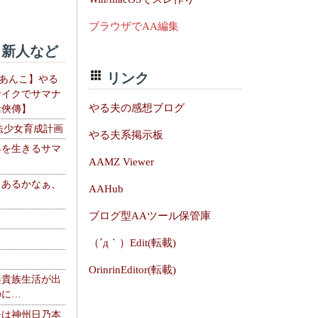
ブラウザでAA編集
新人など
リンク
【あんこ】やる
サイクでサマナ
やる夫の感想ブログ
活俠傳】
法少女育成計画
やる夫系掲示板
界を生きるサマ
AAMZ Viewer
、あるかなぁ、
AAHub
。
ブログ型AAツール保管庫
（´д｀）Edit(転載)
OrinrinEditor(転載)
楽貴族生活が出
のに…
夫は神州日乃本