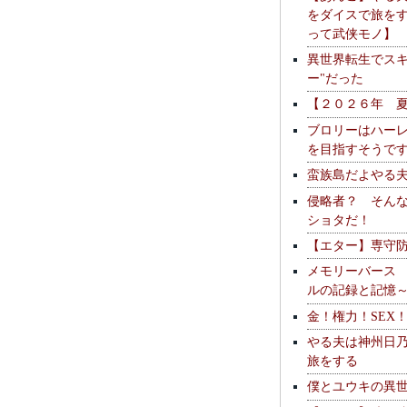
をダイスで旅を
って武侠モノ】
異世界転生でスキ
ー"だった
【２０２６年 
ブロリーはハー
を目指すそうで
蛮族島だよやる
侵略者？ そん
ショタだ！
【エター】専守
メモリーバース
ルの記録と記憶
金！権力！SEX
やる夫は神州日
旅をする
僕とユウキの異