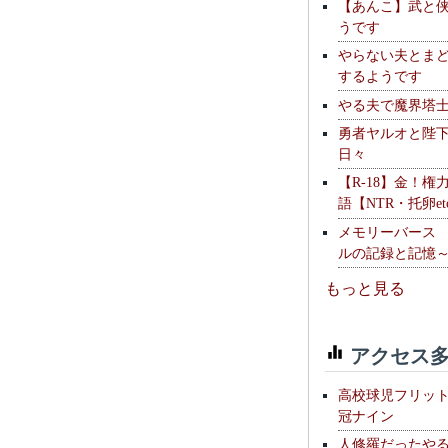
【あんこ】武と
うです
やらない夫とま
するようです
やる夫で魔界塔士S
勇者ヤルオと陛
日々
【R-18】金！権
語【NTR・托卵et
メモリーバース
ルの記録と記憶
もっと見る
アクセス多
高校球児フリッ
冠ナイン
人修羅だったや