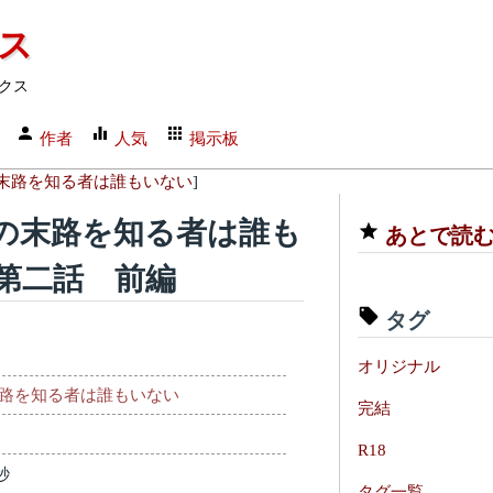
クス
クス
作者
人気
掲示板
末路を知る者は誰もいない
]
の末路を知る者は誰も
あとで読
第二話 前編
タグ
オリジナル
路を知る者は誰もいない
完結
R18
秒
タグ一覧