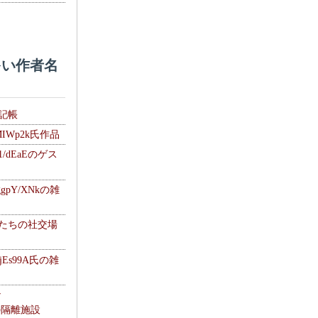
い作者名
雑記帳
MIWp2k氏作品
1/dEaEのゲス
gpY/XNkの雑
士たちの社交場
jEs99A氏の雑
ナ
kの隔離施設