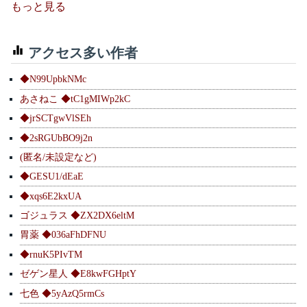
もっと見る
アクセス多い作者
◆N99UpbkNMc
あさねこ ◆tC1gMIWp2kC
◆jrSCTgwVlSEh
◆2sRGUbBO9j2n
(匿名/未設定など)
◆GESU1/dEaE
◆xqs6E2kxUA
ゴジュラス ◆ZX2DX6eltM
胃薬 ◆036aFhDFNU
◆rnuK5PIvTM
ゼゲン星人 ◆E8kwFGHptY
七色 ◆5yAzQ5rmCs