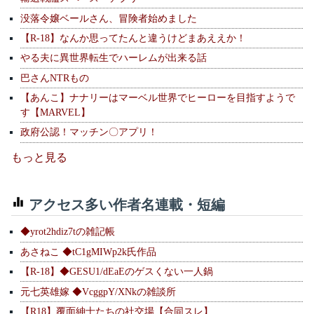
没落令嬢ベールさん、冒険者始めました
【R-18】なんか思ってたんと違うけどまあええか！
やる夫に異世界転生でハーレムが出来る話
巴さんNTRもの
【あんこ】ナナリーはマーベル世界でヒーローを目指すようで
す【MARVEL】
政府公認！マッチン〇アプリ！
もっと見る
アクセス多い作者名連載・短編
◆yrot2hdiz7tの雑記帳
あさねこ ◆tC1gMIWp2k氏作品
【R-18】◆GESU1/dEaEのゲスくない一人鍋
元七英雄嫁 ◆VcggpY/XNkの雑談所
【R18】覆面紳士たちの社交場【合同スレ】