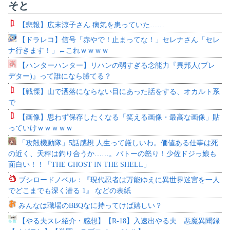
そと
【悲報】広末涼子さん 病気を患っていた……
【ドラレコ】信号「赤やで！止まってな！」セレナさん「セレ
ナ行きます！」←これｗｗｗｗ
【ハンターハンター】リハンの弱すぎる念能力『異邦人(プレ
デター)』って誰になら勝てる？
【戦慄】山で洒落にならない目にあった話をする、オカルト系
で
【画像】思わず保存したくなる「笑える画像・最高な画像」貼
っていけｗｗｗｗｗ
「攻殻機動隊」5話感想 人生って厳しいわ。価値ある仕事は死
の近く、天秤は釣り合うか……。バトーの怒り！少佐ドジっ娘も
面白い！！「THE GHOST IN THE SHELL」
ブシロードノベル：『現代忍者は万能ゆえに異世界迷宮を一人
でどこまでも深く潜る 1』 などの表紙
みんなは職場のBBQなに持ってけば嬉しい？
【やる夫スレ紹介・感想】【R-18】入速出やる夫 悪魔異聞録