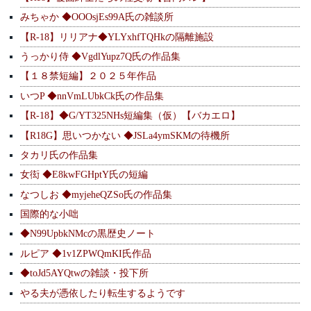
みちゃか ◆OOOsjEs99A氏の雑談所
【R-18】リリアナ◆YLYxhfTQHkの隔離施設
うっかり侍 ◆VgdlYupz7Q氏の作品集
【１８禁短編】２０２５年作品
いつP ◆nnVmLUbkCk氏の作品集
【R-18】◆G/YT325NHs短編集（仮）【バカエロ】
【R18G】思いつかない ◆JSLa4ymSKMの待機所
タカリ氏の作品集
女衒 ◆E8kwFGHptY氏の短編
なつしお ◆myjeheQZSo氏の作品集
国際的な小咄
◆N99UpbkNMcの黒歴史ノート
ルピア ◆1v1ZPWQmKI氏作品
◆toJd5AYQtwの雑談・投下所
やる夫が憑依したり転生するようです