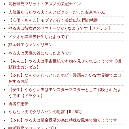
高校球児フリット・アスノの栄冠ナイン
人修羅だったやる夫くんとピクシーだった友奈ちゃん
【安価・あんこ】モブ？が行く英雄伝説 閃の軌跡
やる夫は彼女達のサマナー(パパ)なようです【メガテン】
ドクオが異世界転生したようです
黙示録ヱヴァンゲリヲン
やる夫は天魔の器になったようです
【あんこ】やる夫は宇宙世紀で本物を見せられるようです【機
動戦士ガンダム】
【R-18】なんかふわっとしたホビー漫画みたいな世界観でエロ
をするお話
【安価】やらない夫はモンスターマスターとして召喚されたよ
うです【ドラクエ】
勇者立志伝
やらない夫でクリムゾンの迷宮【R-18G】
【R-18】やる夫は借金返済の為に特殊な風俗で働くようです
輸送戦艦スペース・デブリ