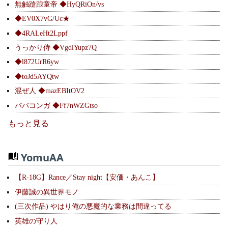
無触蹌踉童帝 ◆HyQRiOn/vs
◆EV0X7vG/Uc★
◆4RALeHt2Lppf
うっかり侍 ◆VgdlYupz7Q
◆l872UrR6yw
◆toJd5AYQtw
混ぜ人 ◆mazEBItOV2
ババコンガ ◆Ff7nWZGtso
もっと見る
YomuAA
【R-18G】Rance／Stay night【安価・あんこ】
伊藤誠の異世界モノ
(三次作品) やはり俺の悪魔的な業務は間違ってる
英雄の守り人