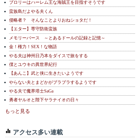
ブロリーはハーレム王な海賊王を目指すそうです
蛮族島だよやる夫くん
侵略者？ そんなことよりおねショタだ！
【エター】専守防衛蛮族
メモリーバース ～とあるドールの記録と記憶～
金！権力！SEX！な物語
やる夫は神州日乃本をダイスで旅をする
僕とユウキの異世界紀行
【あんこ】武と侠に生きたいようです
やらない夫とまどかがブラブラするようです
やる夫で魔界塔士SaGa
勇者ヤルオと陛下ヤラナイオの日々
もっと見る
アクセス多い連載