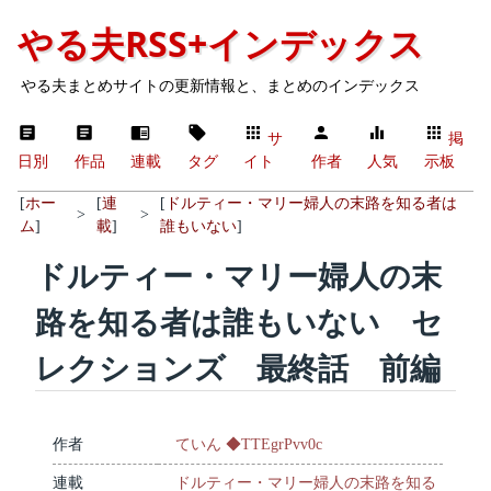
やる夫RSS+インデックス
やる夫まとめサイトの更新情報と、まとめのインデックス
サ
掲
日別
作品
連載
タグ
イト
作者
人気
示板
[
ホー
[
連
[
ドルティー・マリー婦人の末路を知る者は
>
>
ム
]
載
]
誰もいない
]
ドルティー・マリー婦人の末
路を知る者は誰もいない セ
レクションズ 最終話 前編
作者
ていん ◆TTEgrPvv0c
連載
ドルティー・マリー婦人の末路を知る