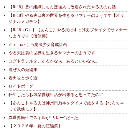
【R-18】悪の組織にちんぽ怪人に改造されたやる夫のお話
【R-18】やる夫は裏の世界を生きるサマナーのようです【オリ
ジナルメガテン】
【R-18（G）】【あんこ】やる夫はすっげえブサイクでサマナー
なようです【活俠傳】
∈（・ω・）∋魔法少女育成計画
やる夫は裏の世界を生きるサマナーのようです
ユグドラシル２、あるかなぁ、あるといいなぁ。
混ぜ人の短編集
岩田聡と歩く道
ロイドボーグ
転生したらお気楽貴族生活が出来ると思ってたのに…
【あんこ】やる夫は神州日乃本をダイスで旅をする【なんちゃ
って武侠モノ】
異世界転生でスキルが"カレー"だった
【２０２６年 夏の短編祭】