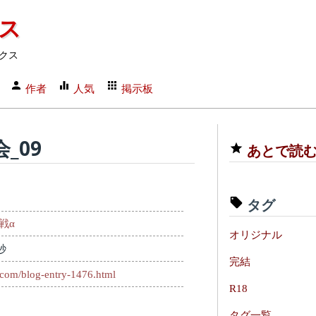
クス
クス
作者
人気
掲示板
_09
あとで読
タグ
戦α
オリジナル
秒
完結
2.com/blog-entry-1476.html
R18
タグ一覧