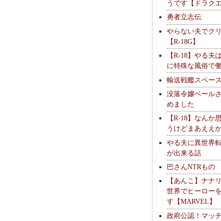
うです【ドラク
勇者立志伝
やらない夫でク
【R-18G】
【R-18】やる夫
に特殊な風俗で
輸送戦艦スペー
没落令嬢ベール
めました
【R-18】なんか
うけどまあええ
やる夫に異世界
が出来る話
巴さんNTRもの
【あんこ】ナナ
世界でヒーロー
す【MARVEL】
政府公認！マッ