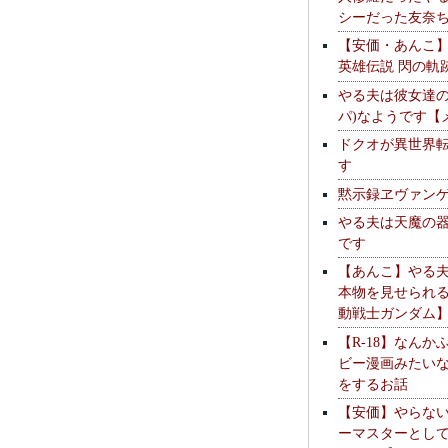
シーだった友奈
【安価・あんこ
英雄伝説 閃の軌
やる夫は彼女達の
パ)なようです【
ドクオが異世界
す
黙示録ヱヴァン
やる夫は天魔の
です
【あんこ】やる
本物を見せられ
動戦士ガンダム
【R-18】なんか
ビー漫画みたい
をするお話
【安価】やらな
ーマスターとし