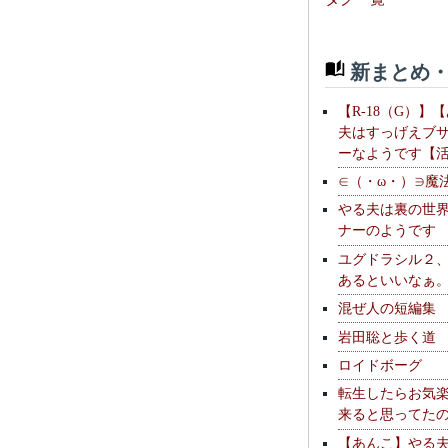
新まとめ・
【R-18（G）】
夫はすっげえブ
ーなようです【
∈（・ω・）∋魔
やる夫は裏の世
ナーのようです
ユグドラシル２
あるといいなぁ
混ぜ人の短編集
岩田聡と歩く道
ロイドボーグ
転生したらお気
来ると思ってた
【あんこ】やる