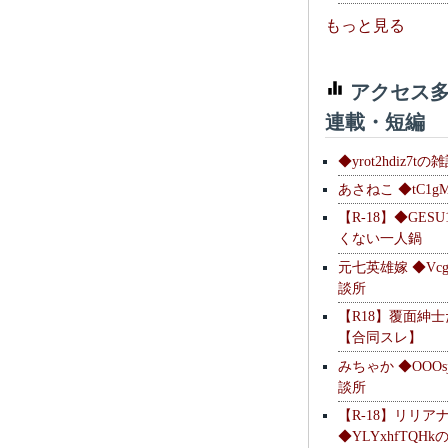
もっと見る
アクセス多
連載・短編
◆yrot2hdiz7tの
あさねこ ◆tC1g
【R-18】◆GESU
くない一人鍋
元七英雄嫁 ◆Vcg
談所
【R18】覆面紳
【合同スレ】
みちゃか ◆OOOs
談所
【R-18】リリア
◆YLYxhfTQH