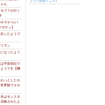
ブック読切アニメ)
ちゃん
】モブ？が行く
跡
サマナー(パ
メガテン】
転生したようで
ゲリヲン
器になったよう
夫は宇宙世紀で
るようです【機
】
ふわっとしたホ
な世界観でエロ
い夫はモンスタ
て召喚されたよ