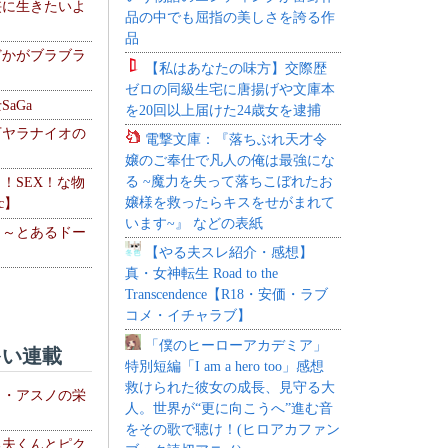
侠に生きたいよ
品の中でも屈指の美しさを誇る作
品
どかがブラブラ
【私はあなたの味方】交際歴
ゼロの同級生宅に唐揚げや文庫本
aGa
を20回以上届けた24歳女を逮捕
下ヤラナイオの
電撃文庫：『落ちぶれ天才令
嬢のご奉仕で凡人の俺は最強にな
る ~魔力を失って落ちこぼれたお
力！SEX！な物
嬢様を救ったらキスをせがまれて
c】
います~』 などの表紙
 ～とあるドー
【やる夫スレ紹介・感想】
～
真・女神転生 Road to the
Transcendence【R18・安価・ラブ
コメ・イチャラブ】
「僕のヒーローアカデミア」
い連載
特別短編「I am a hero too」感想
救けられた彼女の成長、見守る大
ト・アスノの栄
人。世界が“更に向こうへ”進む音
をその歌で聴け！(ヒロアカファン
る夫くんとピク