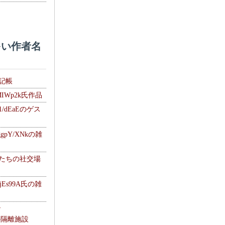
い作者名
雑記帳
MIWp2k氏作品
1/dEaEのゲス
gpY/XNkの雑
士たちの社交場
jEs99A氏の雑
ナ
kの隔離施設