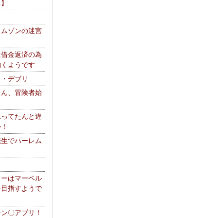
エ】
リムゾンの迷宮
は借金返済の為
働くようです
ス・デブリ
さん、冒険者始
思ってたんと違
か！
転生でハーレム
リーはマーベル
を目指すようで
チン〇アプリ！