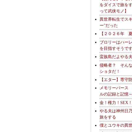
をダイスで旅を
って武侠モノ】
異世界転生でスキ
ー"だった
【２０２６年 
ブロリーはハー
を目指すそうで
蛮族島だよやる
侵略者？ そん
ショタだ！
【エター】専守
メモリーバース
ルの記録と記憶
金！権力！SEX
やる夫は神州日
旅をする
僕とユウキの異