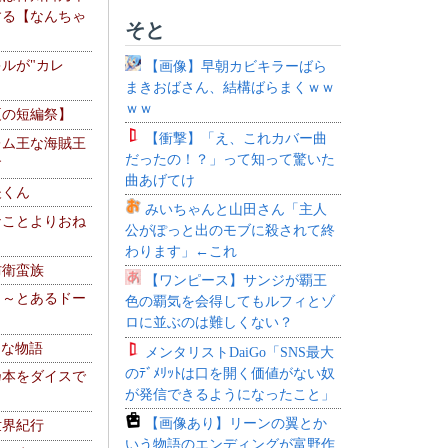
する【なんちゃ
そと
ルが"カレ
【画像】早朝カビキラーばら
まきおばさん、結構ばらまくｗｗ
ｗｗ
夏の短編祭】
【衝撃】「え、これカバー曲
レム王な海賊王
だったの！？」って知って驚いた
す
曲あげてけ
夫くん
みいちゃんと山田さん「主人
なことよりおね
公がぽっと出のモブに殺されて終
わります」←これ
防衛蛮族
【ワンピース】サンジが覇王
 ～とあるドー
色の覇気を会得してもルフィとゾ
～
ロに並ぶのは難しくない？
！な物語
メンタリストDaiGo「SNS最大
のﾃﾞﾒﾘｯﾄは口を開く価値がない奴
乃本をダイスで
が発信できるようになったこと」
【画像あり】リーンの翼とか
世界紀行
いう物語のエンディングが富野作