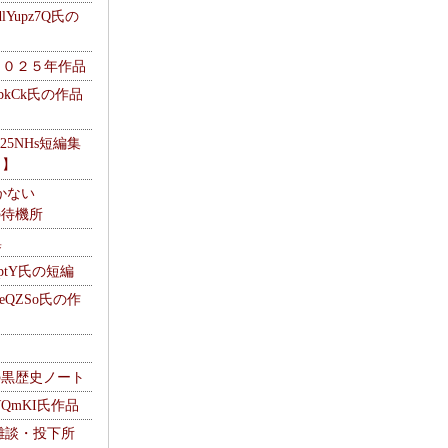
Yupz7Q氏の
２０２５年作品
UbkCk氏の作品
325NHs短編集
ロ】
かない
Mの待機所
集
HptY氏の短編
heQZSo氏の作
cの黒歴史ノート
WQmKI氏作品
wの雑談・投下所