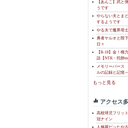
【あんこ】武と
うです
やらない夫とま
するようです
やる夫で魔界塔士S
勇者ヤルオと陛
日々
【R-18】金！権
語【NTR・托卵et
メモリーバース
ルの記録と記憶
もっと見る
アクセス多
高校球児フリッ
冠ナイン
人修羅だったや