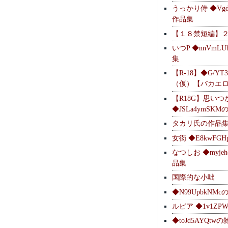
うっかり侍 ◆Vgdl
作品集
【１８禁短編】
いつP ◆nnVmL
集
【R-18】◆G/YT
（仮）【バカエ
【R18G】思いつ
◆JSLa4ymSK
タカリ氏の作品
女衒 ◆E8kwFG
なつしお ◆myje
品集
国際的な小咄
◆N99UpbkNM
ルピア ◆1v1ZP
◆toJd5AYQt