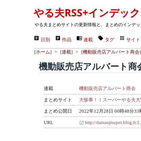
やる夫RSS+インデッ
やる夫まとめサイトの更新情報と、まとめのインデッ
日別
作品
連載
タグ
サイト
[
ホーム
]
>
[
連載
]
>
[
機動販売店アルバート商会
]
機動販売店アルバート商会
連載
機動販売店アルバート商会
まとめサイト
大惨事！！スーパーやる夫大
まとめ公開日
2022年12月28日 00時48分33
URL
http://daisanjisuper.blog.fc