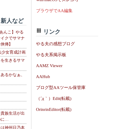
ブラウザでAA編集
新人など
リンク
【あんこ】やる
サイクでサマナ
やる夫の感想ブログ
活俠傳】
法少女育成計画
やる夫系掲示板
界を生きるサマ
AAMZ Viewer
、あるかなぁ、
AAHub
。
ブログ型AAツール保管庫
（´д｀）Edit(転載)
OrinrinEditor(転載)
楽貴族生活が出
のに…
夫は神州日乃本