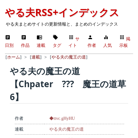
やる夫RSS+インデックス
やる夫まとめサイトの更新情報と、まとめのインデックス
サ
掲
日別
作品
連載
タグ
イト
作者
人気
示板
[
ホーム
]
>
[
連載
]
>
[
やる夫の魔王の道
]
やる夫の魔王の道
【Chpater ??? 魔王の道草
6】
作者
◆ttvc.gHyHU
連載
やる夫の魔王の道