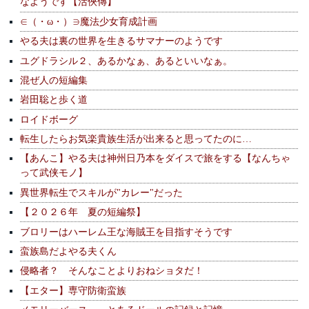
なようです【活俠傳】
∈（・ω・）∋魔法少女育成計画
やる夫は裏の世界を生きるサマナーのようです
ユグドラシル２、あるかなぁ、あるといいなぁ。
混ぜ人の短編集
岩田聡と歩く道
ロイドボーグ
転生したらお気楽貴族生活が出来ると思ってたのに…
【あんこ】やる夫は神州日乃本をダイスで旅をする【なんちゃ
って武侠モノ】
異世界転生でスキルが"カレー"だった
【２０２６年 夏の短編祭】
ブロリーはハーレム王な海賊王を目指すそうです
蛮族島だよやる夫くん
侵略者？ そんなことよりおねショタだ！
【エター】専守防衛蛮族