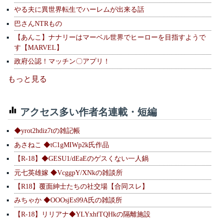
やる夫に異世界転生でハーレムが出来る話
巴さんNTRもの
【あんこ】ナナリーはマーベル世界でヒーローを目指すようで
す【MARVEL】
政府公認！マッチン〇アプリ！
もっと見る
アクセス多い作者名連載・短編
◆yrot2hdiz7tの雑記帳
あさねこ ◆tC1gMIWp2k氏作品
【R-18】◆GESU1/dEaEのゲスくない一人鍋
元七英雄嫁 ◆VcggpY/XNkの雑談所
【R18】覆面紳士たちの社交場【合同スレ】
みちゃか ◆OOOsjEs99A氏の雑談所
【R-18】リリアナ◆YLYxhfTQHkの隔離施設