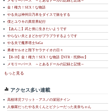
メモリーバース ～とあるドールの記録と記憶～
金！権力！SEX！な物語
やる夫は神州日乃本をダイスで旅をする
僕とユウキの異世界紀行
【あんこ】武と侠に生きたいようです
やらない夫とまどかがブラブラするようです
やる夫で魔界塔士SaGa
勇者ヤルオと陛下ヤラナイオの日々
【R-18】金！権力！SEX！な物語【NTR・托卵etc】
メモリーバース ～とあるドールの記録と記憶～
もっと見る
アクセス多い連載
高校球児フリット・アスノの栄冠ナイン
人修羅だったやる夫くんとピクシーだった友奈ちゃん