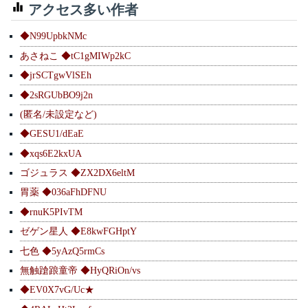
アクセス多い作者
◆N99UpbkNMc
あさねこ ◆tC1gMIWp2kC
◆jrSCTgwVlSEh
◆2sRGUbBO9j2n
(匿名/未設定など)
◆GESU1/dEaE
◆xqs6E2kxUA
ゴジュラス ◆ZX2DX6eltM
胃薬 ◆036aFhDFNU
◆rnuK5PIvTM
ゼゲン星人 ◆E8kwFGHptY
七色 ◆5yAzQ5rmCs
無触蹌踉童帝 ◆HyQRiOn/vs
◆EV0X7vG/Uc★