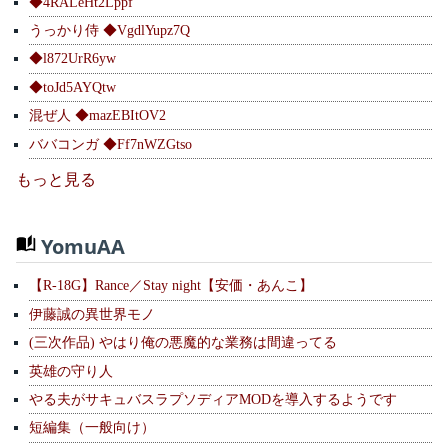
◆4RALeHt2Lppf
うっかり侍 ◆VgdlYupz7Q
◆l872UrR6yw
◆toJd5AYQtw
混ぜ人 ◆mazEBItOV2
ババコンガ ◆Ff7nWZGtso
もっと見る
YomuAA
【R-18G】Rance／Stay night【安価・あんこ】
伊藤誠の異世界モノ
(三次作品) やはり俺の悪魔的な業務は間違ってる
英雄の守り人
やる夫がサキュバスラプソディアMODを導入するようです
短編集（一般向け）