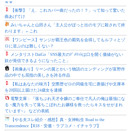
ｗｗ
【衝撃】「え、これカバー曲だったの！？」って知って驚いた
曲あげてけ
みいちゃんと山田さん「主人公がぽっと出のモブに殺されて終
わります」←これ
【ワンピース】サンジが覇王色の覇気を会得してもルフィとゾ
ロに並ぶのは難しくない？
メンタリストDaiGo「SNS最大のﾃﾞﾒﾘｯﾄは口を開く価値がない
奴が発信できるようになったこと」
【画像あり】リーンの翼とかいう物語のエンディングが富野作
品の中でも屈指の美しさを誇る作品
【私はあなたの味方】交際歴ゼロの同級生宅に唐揚げや文庫本
を20回以上届けた24歳女を逮捕
電撃文庫：『落ちぶれ天才令嬢のご奉仕で凡人の俺は最強にな
る ~魔力を失って落ちこぼれたお嬢様を救ったらキスをせがまれ
ています~』 などの表紙
【やる夫スレ紹介・感想】真・女神転生 Road to the
Transcendence【R18・安価・ラブコメ・イチャラブ】