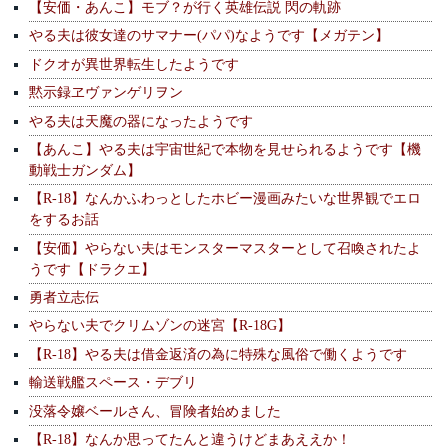
【安価・あんこ】モブ？が行く英雄伝説 閃の軌跡
やる夫は彼女達のサマナー(パパ)なようです【メガテン】
ドクオが異世界転生したようです
黙示録ヱヴァンゲリヲン
やる夫は天魔の器になったようです
【あんこ】やる夫は宇宙世紀で本物を見せられるようです【機
動戦士ガンダム】
【R-18】なんかふわっとしたホビー漫画みたいな世界観でエロ
をするお話
【安価】やらない夫はモンスターマスターとして召喚されたよ
うです【ドラクエ】
勇者立志伝
やらない夫でクリムゾンの迷宮【R-18G】
【R-18】やる夫は借金返済の為に特殊な風俗で働くようです
輸送戦艦スペース・デブリ
没落令嬢ベールさん、冒険者始めました
【R-18】なんか思ってたんと違うけどまあええか！