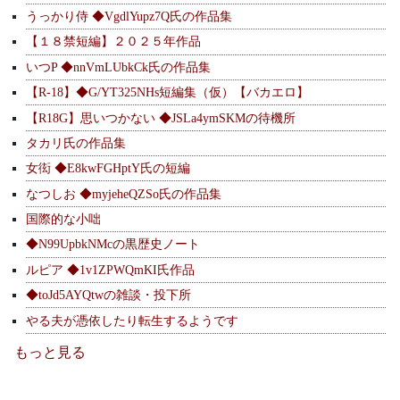
うっかり侍 ◆VgdlYupz7Q氏の作品集
【１８禁短編】２０２５年作品
いつP ◆nnVmLUbkCk氏の作品集
【R-18】◆G/YT325NHs短編集（仮）【バカエロ】
【R18G】思いつかない ◆JSLa4ymSKMの待機所
タカリ氏の作品集
女衒 ◆E8kwFGHptY氏の短編
なつしお ◆myjeheQZSo氏の作品集
国際的な小咄
◆N99UpbkNMcの黒歴史ノート
ルピア ◆1v1ZPWQmKI氏作品
◆toJd5AYQtwの雑談・投下所
やる夫が憑依したり転生するようです
もっと見る