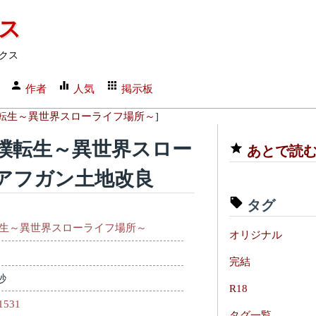
クス
クス
作者
人気
掲示板
転生～異世界スローライフ場所～
]
撲転生～異世界スロー
あとで読
：アフガン土地改良
タグ
生～異世界スローライフ場所～
オリジナル
完結
秒
R18
11531
タグ一覧