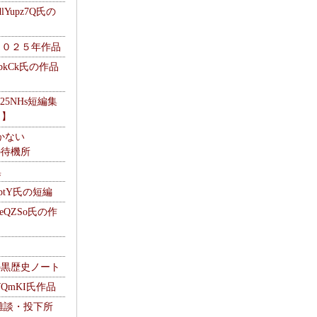
Yupz7Q氏の
２０２５年作品
UbkCk氏の作品
325NHs短編集
ロ】
かない
Mの待機所
集
HptY氏の短編
heQZSo氏の作
cの黒歴史ノート
WQmKI氏作品
wの雑談・投下所