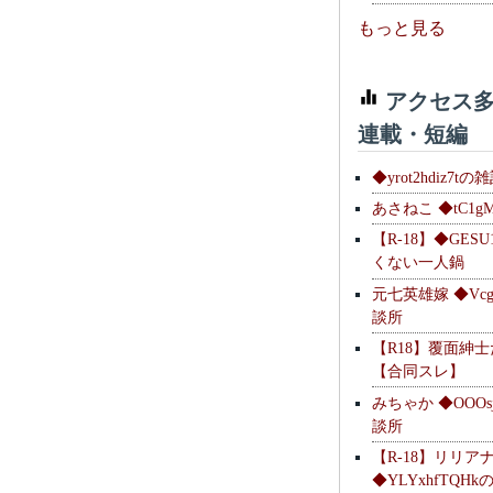
もっと見る
アクセス多
連載・短編
◆yrot2hdiz7tの
あさねこ ◆tC1g
【R-18】◆GESU
くない一人鍋
元七英雄嫁 ◆Vcg
談所
【R18】覆面紳
【合同スレ】
みちゃか ◆OOOs
談所
【R-18】リリア
◆YLYxhfTQH