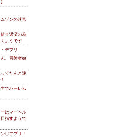
エ】
リムゾンの迷宮
は借金返済の為
働くようです
ス・デブリ
さん、冒険者始
思ってたんと違
か！
転生でハーレム
リーはマーベル
を目指すようで
チン〇アプリ！