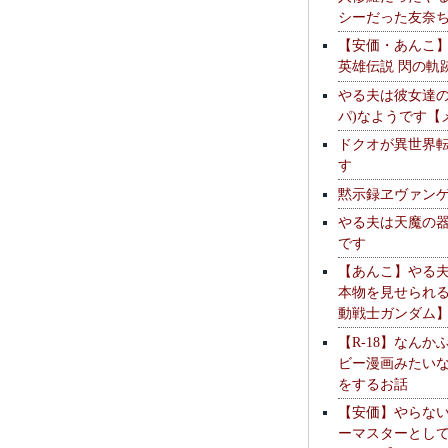
シーだった友奈
【安価・あんこ
英雄伝説 閃の軌
やる夫は彼女達の
パ)なようです【
ドクオが異世界
す
黙示録ヱヴァン
やる夫は天魔の
です
【あんこ】やる
本物を見せられ
動戦士ガンダム
【R-18】なんか
ビー漫画みたい
をするお話
【安価】やらな
ーマスターとし