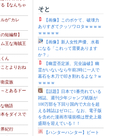
する【なんちゃ
そと
ルが"カレ
【画像】このボケて、破壊力
ありすぎてクッソワロタｗｗｗｗ
ｗｗｗｗｗ
夏の短編祭】
【画像】新人女性声優、水着
レム王な海賊王
になる「これって需要あります
す
か？」
夫くん
【幽霊否定派、完全論破】幽
なことよりおね
霊がいないなら午前2時に一人で
墓石を木刀で叩き割れるよな？ｗ
防衛蛮族
ｗｗｗｗ
 ～とあるドー
【話題】日本で1番売れている
～
雑誌、週刊少年ジャンプ紙版が
100万部を下回り国内で大台を超
！な物語
える雑誌はゼロに。なお、電子版
乃本をダイスで
を含めた漫画市場規模は歴史上最
盛期を迎えている！！
世界紀行
【ハンターハンター】ビート