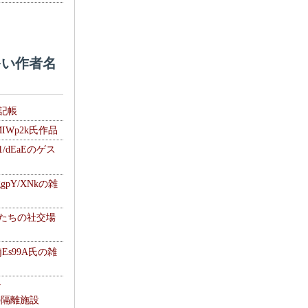
い作者名
雑記帳
MIWp2k氏作品
1/dEaEのゲス
gpY/XNkの雑
士たちの社交場
jEs99A氏の雑
ナ
kの隔離施設