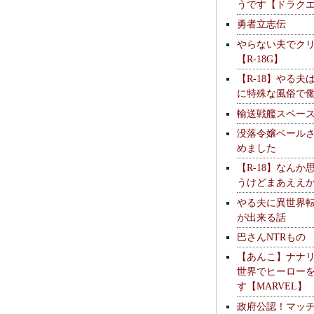
うです【ドラク
勇者立志伝
やらない夫でク
【R-18G】
【R-18】やる夫
に特殊な風俗で
輸送戦艦スペー
没落令嬢ベール
めました
【R-18】なんか
うけどまあええ
やる夫に異世界
が出来る話
巴さんNTRもの
【あんこ】ナナ
世界でヒーロー
す【MARVEL】
政府公認！マッ