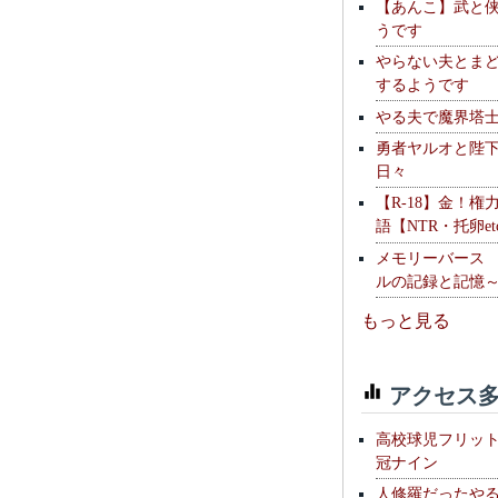
【あんこ】武と
うです
やらない夫とま
するようです
やる夫で魔界塔士S
勇者ヤルオと陛
日々
【R-18】金！権
語【NTR・托卵et
メモリーバース
ルの記録と記憶
もっと見る
アクセス多
高校球児フリッ
冠ナイン
人修羅だったや