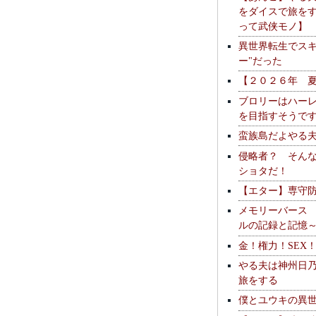
をダイスで旅を
って武侠モノ】
異世界転生でスキ
ー"だった
【２０２６年 
ブロリーはハー
を目指すそうで
蛮族島だよやる
侵略者？ そん
ショタだ！
【エター】専守
メモリーバース
ルの記録と記憶
金！権力！SEX
やる夫は神州日
旅をする
僕とユウキの異