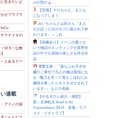
侠に生きたいよ
ル07型かぁ……
【悲報】クロちゃん、まとも
どかがブラブラ
になってしまう
みいちゃんと山田さん「主人
aGa
公がぽっと出のモブに殺されて終
わります」←これ
下ヤラナイオの
【画像あり】リーンの翼とか
いう物語のエンディングが富野作
力！SEX！な物
品の中でも屈指の美しさを誇る作
c】
品
 ～とあるドー
電撃文庫：『落ちぶれ天才令
～
嬢のご奉仕で凡人の俺は最強にな
る ~魔力を失って落ちこぼれたお
嬢様を救ったらキスをせがまれて
います~』 などの表紙
い連載
【やる夫スレ紹介・感想】
真・女神転生 Road to the
ト・アスノの栄
Transcendence【R18・安価・ラブ
コメ・イチャラブ】
る夫くんとピク