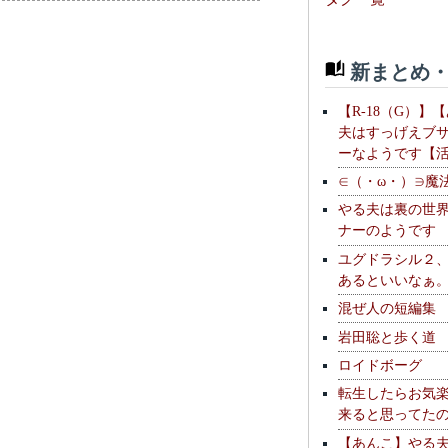
新まとめ・
【R-18（G）】
夫はすっげえブ
ーなようです【
∈（・ω・）∋魔
やる夫は裏の世
ナーのようです
ユグドラシル２
あるといいなぁ
混ぜ人の短編集
岩田聡と歩く道
ロイドボーグ
転生したらお気
来ると思ってた
【あんこ】やる