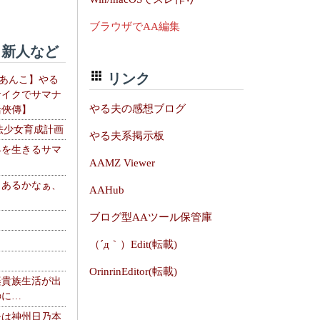
ブラウザでAA編集
新人など
リンク
【あんこ】やる
サイクでサマナ
やる夫の感想ブログ
活俠傳】
法少女育成計画
やる夫系掲示板
界を生きるサマ
AAMZ Viewer
、あるかなぁ、
AAHub
。
ブログ型AAツール保管庫
（´д｀）Edit(転載)
OrinrinEditor(転載)
楽貴族生活が出
のに…
夫は神州日乃本