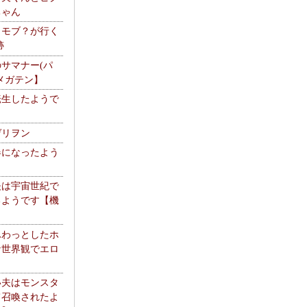
ちゃん
】モブ？が行く
跡
サマナー(パ
メガテン】
転生したようで
ゲリヲン
器になったよう
夫は宇宙世紀で
るようです【機
】
ふわっとしたホ
な世界観でエロ
い夫はモンスタ
て召喚されたよ