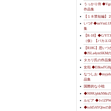
うっかり侍 ◆Vgdl
作品集
【１８禁短編】
いつP ◆nnVmL
集
【R-18】◆G/YT
（仮）【バカエ
【R18G】思いつ
◆JSLa4ymSK
タカリ氏の作品
女衒 ◆E8kwFG
なつしお ◆myje
品集
国際的な小咄
◆N99UpbkNM
ルピア ◆1v1ZP
◆toJd5AYQt