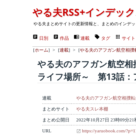
やる夫RSS+インデッ
やる夫まとめサイトの更新情報と、まとめのインデッ
日別
作品
連載
タグ
サイト
[
ホーム
]
>
[
連載
]
>
[
やる夫のアフガン航空相撲
やる夫のアフガン航空相
ライフ場所～ 第13話
連載
やる夫のアフガン航空相撲転
まとめサイト
やる夫スレ本棚
まとめ公開日
2022年10月27日 23時09分21
URL
https://yaruobook.com/?p=