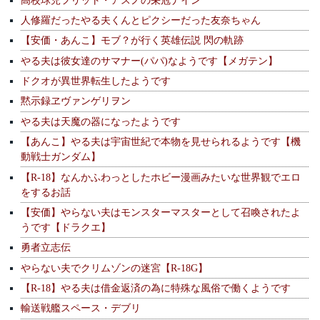
人修羅だったやる夫くんとピクシーだった友奈ちゃん
【安価・あんこ】モブ？が行く英雄伝説 閃の軌跡
やる夫は彼女達のサマナー(パパ)なようです【メガテン】
ドクオが異世界転生したようです
黙示録ヱヴァンゲリヲン
やる夫は天魔の器になったようです
【あんこ】やる夫は宇宙世紀で本物を見せられるようです【機
動戦士ガンダム】
【R-18】なんかふわっとしたホビー漫画みたいな世界観でエロ
をするお話
【安価】やらない夫はモンスターマスターとして召喚されたよ
うです【ドラクエ】
勇者立志伝
やらない夫でクリムゾンの迷宮【R-18G】
【R-18】やる夫は借金返済の為に特殊な風俗で働くようです
輸送戦艦スペース・デブリ