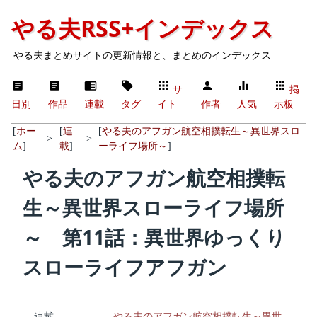
やる夫RSS+インデックス
やる夫まとめサイトの更新情報と、まとめのインデックス
サ
掲
日別
作品
連載
タグ
イト
作者
人気
示板
[
ホー
[
連
[
やる夫のアフガン航空相撲転生～異世界スロ
>
>
ム
]
載
]
ーライフ場所～
]
やる夫のアフガン航空相撲転
生～異世界スローライフ場所
～ 第11話：異世界ゆっくり
スローライフアフガン
連載
やる夫のアフガン航空相撲転生～異世