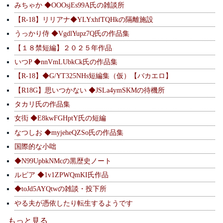
みちゃか ◆OOOsjEs99A氏の雑談所
【R-18】リリアナ◆YLYxhfTQHkの隔離施設
うっかり侍 ◆VgdlYupz7Q氏の作品集
【１８禁短編】２０２５年作品
いつP ◆nnVmLUbkCk氏の作品集
【R-18】◆G/YT325NHs短編集（仮）【バカエロ】
【R18G】思いつかない ◆JSLa4ymSKMの待機所
タカリ氏の作品集
女衒 ◆E8kwFGHptY氏の短編
なつしお ◆myjeheQZSo氏の作品集
国際的な小咄
◆N99UpbkNMcの黒歴史ノート
ルピア ◆1v1ZPWQmKI氏作品
◆toJd5AYQtwの雑談・投下所
やる夫が憑依したり転生するようです
もっと見る