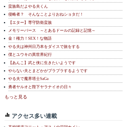
蛮族島だよやる夫くん
侵略者？ そんなことよりおねショタだ！
【エター】専守防衛蛮族
メモリーバース ～とあるドールの記録と記憶～
金！権力！SEX！な物語
やる夫は神州日乃本をダイスで旅をする
僕とユウキの異世界紀行
【あんこ】武と侠に生きたいようです
やらない夫とまどかがブラブラするようです
やる夫で魔界塔士SaGa
勇者ヤルオと陛下ヤラナイオの日々
もっと見る
アクセス多い連載
高校球児フリット・アスノの栄冠ナイン