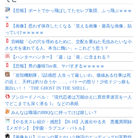
【悲報】ボートでかっ飛ばしてたセレブ集団、ふっ飛ぶｗｗｗ
ｗ
【画像】思わず保存したくなる「笑える画像・最高な画像」貼
っていけｗｗｗｗｗ
宮崎駿「心の穴を埋めるために、交配を重ねた毛虫みたいな小
さな犬を連れてる人、本当に醜い」←これどう思う？
【ハンターハンター】「凝」は「発」に含まれる？
【悲報】男の趣味Tier表、ヤバすぎるｗｗｗｗｗ
「攻殻機動隊」5話感想 人生って厳しいわ。価値ある仕事は死
の近く、天秤は釣り合うか……。バトーの怒り！少佐ドジっ娘も
面白い！！「THE GHOST IN THE SHELL」
ブシロードノベル：『現代忍者は万能ゆえに異世界迷宮を一人
でどこまでも深く潜る 1』 などの表紙
みんなは職場のBBQなに持ってけば嬉しい？
【やる夫スレ紹介・感想】【R-18】入速出やる夫 悪魔異聞録
【メガテン】【学園・ラブコメ・バトル】
【画像あり】リーンの翼とかいう物語のエンディングが富野作