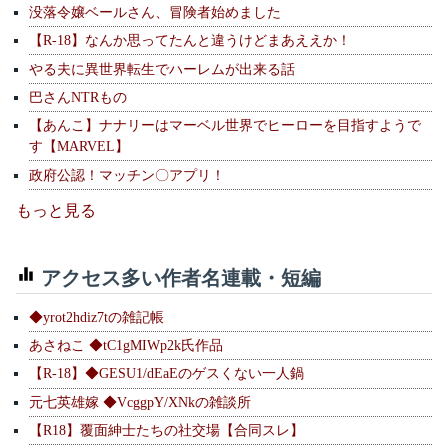
没落令嬢ベールさん、冒険者始めました
【R-18】なんか思ってたんと違うけどまあええか！
やる夫に異世界転生でハーレムが出来る話
巴さんNTRもの
【あんこ】ナナリーはマーベル世界でヒーローを目指すようで
す【MARVEL】
政府公認！マッチン〇アプリ！
もっと見る
アクセス多い作者名連載・短編
◆yrot2hdiz7tの雑記帳
あさねこ ◆tC1gMIWp2k氏作品
【R-18】◆GESU1/dEaEのゲスくない一人鍋
元七英雄嫁 ◆VcggpY/XNkの雑談所
【R18】覆面紳士たちの社交場【合同スレ】