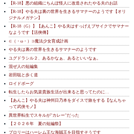
【R-18】悪の組織にちんぽ怪人に改造されたやる夫のお話
【R-18】やる夫は裏の世界を生きるサマナーのようです【オリ
ジナルメガテン】
【R-18（G）】【あんこ】やる夫はすっげえブサイクでサマナー
なようです【活俠傳】
∈（・ω・）∋魔法少女育成計画
やる夫は裏の世界を生きるサマナーのようです
ユグドラシル２、あるかなぁ、あるといいなぁ。
混ぜ人の短編集
岩田聡と歩く道
ロイドボーグ
転生したらお気楽貴族生活が出来ると思ってたのに…
【あんこ】やる夫は神州日乃本をダイスで旅をする【なんちゃ
って武侠モノ】
異世界転生でスキルが"カレー"だった
【２０２６年 夏の短編祭】
ブロリーはハーレム王な海賊王を目指すそうです