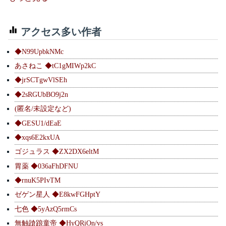
アクセス多い作者
◆N99UpbkNMc
あさねこ ◆tC1gMIWp2kC
◆jrSCTgwVlSEh
◆2sRGUbBO9j2n
(匿名/未設定など)
◆GESU1/dEaE
◆xqs6E2kxUA
ゴジュラス ◆ZX2DX6eltM
胃薬 ◆036aFhDFNU
◆rnuK5PIvTM
ゼゲン星人 ◆E8kwFGHptY
七色 ◆5yAzQ5rmCs
無触蹌踉童帝 ◆HyQRiOn/vs