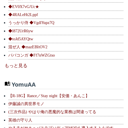
◆EV0X7vG/Uc★
◆4RALeHt2Lppf
うっかり侍 ◆VgdlYupz7Q
◆l872UrR6yw
◆toJd5AYQtw
混ぜ人 ◆mazEBItOV2
ババコンガ ◆Ff7nWZGtso
もっと見る
YomuAA
【R-18G】Rance／Stay night【安価・あんこ】
伊藤誠の異世界モノ
(三次作品) やはり俺の悪魔的な業務は間違ってる
英雄の守り人