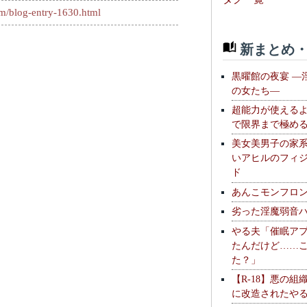
om/blog-entry-1630.html
新まとめ・
黒曜館の夜宴 —
の女たち—
超能力が使える
で限界まで極め
美女美男子の家
いアヒルのフィ
ド
あんこモンフロ
劣った淫魔弱音
やる夫「催眠ア
たんだけど……
た？」
【R-18】悪の組
に改造されたや