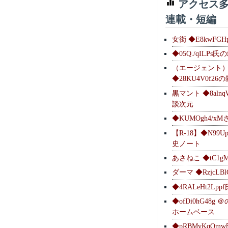
アクセス多
連載・短編
女衒 ◆E8kwFG
◆05Q./qILPs
（エージェント
◆28KU4V0f2
黒マント ◆8alnq
談次元
◆KUMOgh4/x
【R-18】◆N99U
史ノート
あさねこ ◆tC1g
ダーマ ◆RzjcL
◆4RALeHt2Lp
◆ofDi0hG48
ホームベース
◆pRBMvKqQm