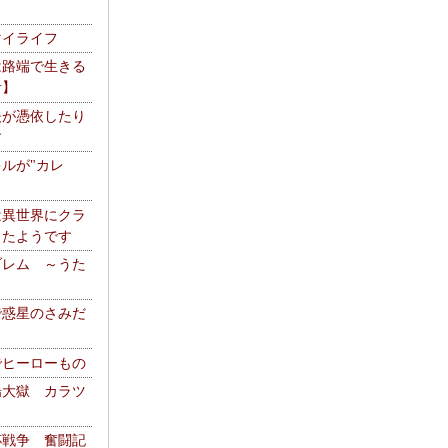
マイライフ
は路端で生きる
者】
夫が憑依したり
す
ルが"カレ
は異世界にクラ
ったようです
ブレム ～うた
で惑星のさみだ
でヒーローもの
陽大獄 カラツ
杯戦争 奮闘記