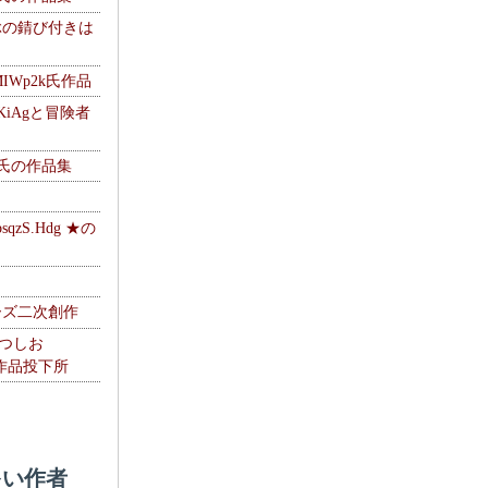
ぶの錆び付きは
MIWp2k氏作品
KiAgと冒険者
w氏の作品集
zS.Hdg ★の
ーズ二次創作
なつしお
oの作品投下所
い作者