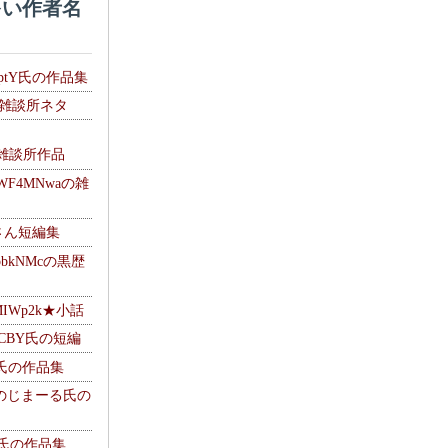
い作者名
HptY氏の作品集
氏の雑談所ネタ
）
6の雑談所作品
WF4MNwaの雑
Mさん短編集
pbkNMcの黒歴
MIWp2k★小話
BlCBY氏の短編
pf氏の作品集
g ＠のじまーる氏の
w氏の作品集