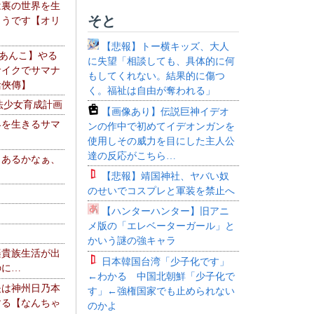
は裏の世界を生
そと
ようです【オリ
】
【悲報】トー横キッズ、大人
【あんこ】やる
に失望「相談しても、具体的に何
サイクでサマナ
もしてくれない。結果的に傷つ
活俠傳】
く。福祉は自由が奪われる」
法少女育成計画
【画像あり】伝説巨神イデオ
界を生きるサマ
ンの作中で初めてイデオンガンを
使用しその威力を目にした主人公
達の反応がこちら…
、あるかなぁ、
。
【悲報】靖国神社、ヤバい奴
のせいでコスプレと軍装を禁止へ
【ハンターハンター】旧アニ
メ版の「エレベーターガール」と
かいう謎の強キャラ
楽貴族生活が出
日本韓国台湾「少子化です」
のに…
←わかる 中国北朝鮮「少子化で
夫は神州日乃本
す」←強権国家でも止められない
する【なんちゃ
のかよ