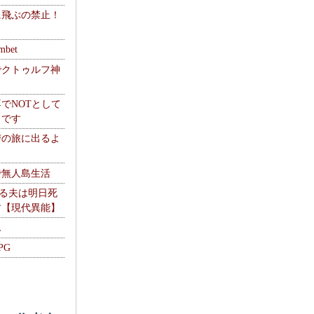
に飛ぶの禁止！
】
mbet
でクトゥルフ神
でNOTとして
うです
讐の旅に出るよ
で無人島生活
やる夫は明日死
す【現代異能】
ム
PG