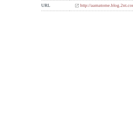
URL
http://aamatome.blog.2nt.c