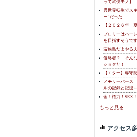
って武侠モノ】
異世界転生でスキ
ー"だった
【２０２６年 
ブロリーはハー
を目指すそうで
蛮族島だよやる
侵略者？ そん
ショタだ！
【エター】専守
メモリーバース
ルの記録と記憶
金！権力！SEX
もっと見る
アクセス多