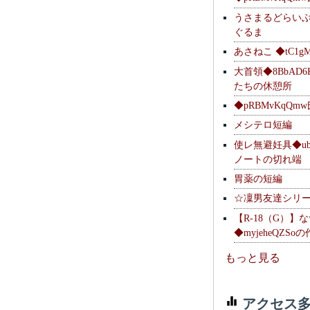
うさまるどらい
ぐるま
あさねこ ◆tC1g
大首領◆8BbAD6
たちの休憩所
◆pRBMvKqQm
メシテロ短編
使レ無避妊具◆ubsq
ノートの切れ端
胃薬の短編
☆凜男友達シリ
【R-18（G）】
◆myjeheQZS
もっと見る
アクセス多