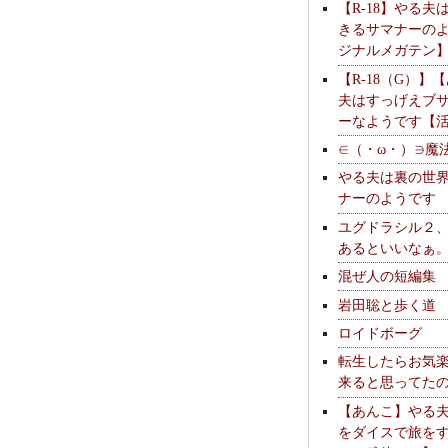
【R-18】やる夫
きるサマナーの
ジナルメガテン
【R-18（G）】
夫はすっげえブ
ーなようです【
∈（・ω・）∋魔
やる夫は裏の世
ナーのようです
ユグドラシル２
あるといいなぁ
混ぜ人の短編集
岩田聡と歩く道
ロイドボーグ
転生したらお気
来ると思ってた
【あんこ】やる
をダイスで旅を