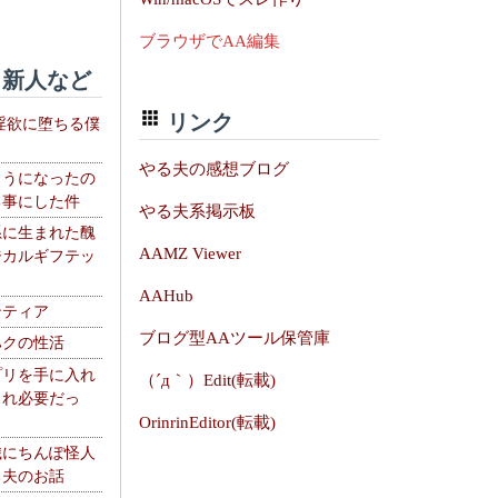
ブラウザでAA編集
新人など
リンク
淫欲に堕ちる僕
やる夫の感想ブログ
ようになったの
る事にした件
やる夫系掲示板
系に生まれた醜
AAMZ Viewer
ジカルギフテッ
AAHub
ンティア
ブログ型AAツール保管庫
ハクの性活
プリを手に入れ
（´д｀）Edit(転載)
これ必要だっ
OrinrinEditor(転載)
織にちんぽ怪人
る夫のお話