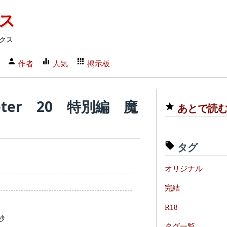
クス
クス
作者
人気
掲示板
ter 20 特別編 魔
あとで読
タグ
オリジナル
完結
R18
秒
タグ一覧