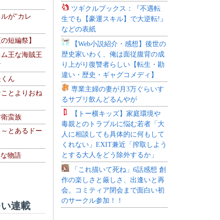
ツギクルブックス：『不遇転
ルが"カレ
生でも【豪運スキル】で大逆転!』
などの表紙
夏の短編祭】
【Web小説紹介・感想】後世の
歴史家いわく、俺は面従腹背の成
レム王な海賊王
り上がり復讐者らしい【転生・勘
す
違い・歴史・ギャグコメディ】
夫くん
専業主婦の妻が月3万ぐらいす
なことよりおね
るサプリ飲んどるんやが
【トー横キッズ】家庭環境や
防衛蛮族
毒親とのトラブルに悩む若者「大
 ～とあるドー
人に相談しても具体的に何もして
～
くれない」EXIT兼近「搾取しよう
とする大人をどう除外するか」
！な物語
「これ描いて死ね」6話感想 創
作の楽しさと厳しさ、出逢いと再
会。コミティア閉会まで面白い初
のサークル参加！！
い連載