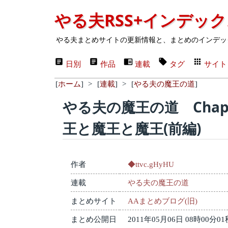
やる夫RSS+インデッ
やる夫まとめサイトの更新情報と、まとめのインデッ
日別
作品
連載
タグ
サイト
[
ホーム
]
>
[
連載
]
>
[
やる夫の魔王の道
]
やる夫の魔王の道 Chap
王と魔王と魔王(前編)
作者
◆ttvc.gHyHU
連載
やる夫の魔王の道
まとめサイト
AAまとめブログ(旧)
まとめ公開日
2011年05月06日 08時00分01