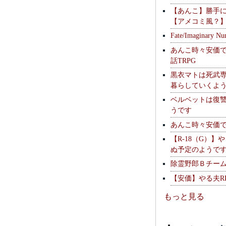
【あんこ】勝手
【アメコミ風？
Fate/Imaginary Nu
あんこ時々安価
話TRPG
黒衣マトは死武専
暮らしていくよ
ベルベットは復
うです
あんこ時々安価
【R-18（G）】
ぬ予定のようで
除霊野郎Ｂチー
【安価】やる夫R
もっと見る