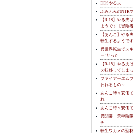
DDSやる夫
ふみふみのNTR
【R-18】やる夫
ようです【冒険
【あんこ】やる
転生するようで
異世界転生でスキ
ー"だった
【R-18】やる夫
ス転移してしま
ファイアーエム
われるもの～
あんこ時々安価
れ
あんこ時々安価
異聞帯 天秤陰
チ
転生ワカメの聖