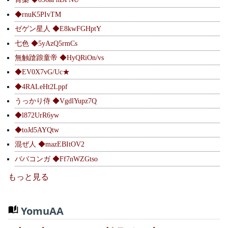
◆rnuK5PIvTM
ゼゲン星人 ◆E8kwFGHptY
七色 ◆5yAzQ5rmCs
無触蹌踉童帝 ◆HyQRiOn/vs
◆EV0X7vG/Uc★
◆4RALeHt2Lppf
うっかり侍 ◆VgdlYupz7Q
◆l872UrR6yw
◆toJd5AYQtw
混ぜ人 ◆mazEBItOV2
ババコンガ ◆Ff7nWZGtso
もっと見る
YomuAA