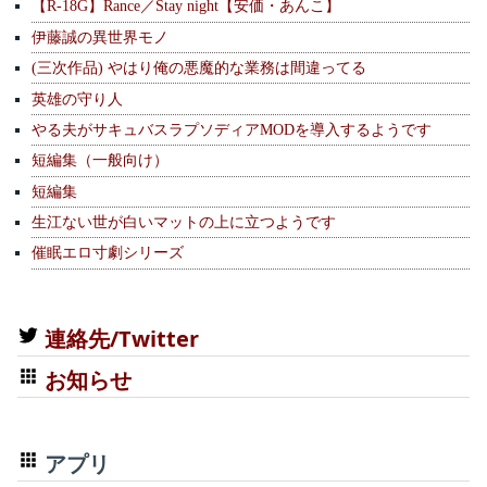
【R-18G】Rance／Stay night【安価・あんこ】
伊藤誠の異世界モノ
(三次作品) やはり俺の悪魔的な業務は間違ってる
英雄の守り人
やる夫がサキュバスラプソディアMODを導入するようです
短編集（一般向け）
短編集
生江ない世が白いマットの上に立つようです
催眠エロ寸劇シリーズ
連絡先/Twitter
お知らせ
アプリ