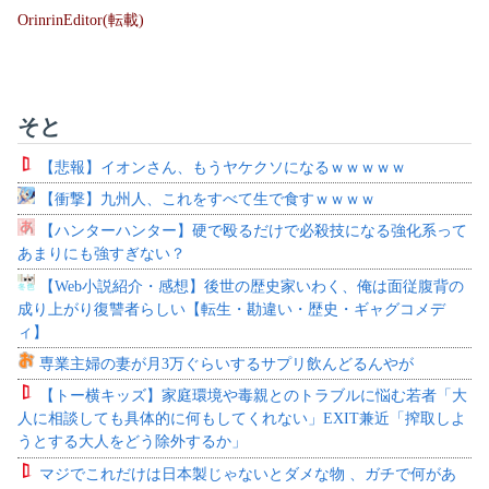
OrinrinEditor(転載)
そと
【悲報】イオンさん、もうヤケクソになるｗｗｗｗｗ
【衝撃】九州人、これをすべて生で食すｗｗｗｗ
【ハンターハンター】硬で殴るだけで必殺技になる強化系って
あまりにも強すぎない？
【Web小説紹介・感想】後世の歴史家いわく、俺は面従腹背の
成り上がり復讐者らしい【転生・勘違い・歴史・ギャグコメデ
ィ】
専業主婦の妻が月3万ぐらいするサプリ飲んどるんやが
【トー横キッズ】家庭環境や毒親とのトラブルに悩む若者「大
人に相談しても具体的に何もしてくれない」EXIT兼近「搾取しよ
うとする大人をどう除外するか」
マジでこれだけは日本製じゃないとダメな物 、ガチで何があ