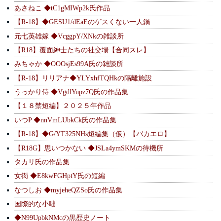
あさねこ ◆tC1gMIWp2k氏作品
【R-18】◆GESU1/dEaEのゲスくない一人鍋
元七英雄嫁 ◆VcggpY/XNkの雑談所
【R18】覆面紳士たちの社交場【合同スレ】
みちゃか ◆OOOsjEs99A氏の雑談所
【R-18】リリアナ◆YLYxhfTQHkの隔離施設
うっかり侍 ◆VgdlYupz7Q氏の作品集
【１８禁短編】２０２５年作品
いつP ◆nnVmLUbkCk氏の作品集
【R-18】◆G/YT325NHs短編集（仮）【バカエロ】
【R18G】思いつかない ◆JSLa4ymSKMの待機所
タカリ氏の作品集
女衒 ◆E8kwFGHptY氏の短編
なつしお ◆myjeheQZSo氏の作品集
国際的な小咄
◆N99UpbkNMcの黒歴史ノート