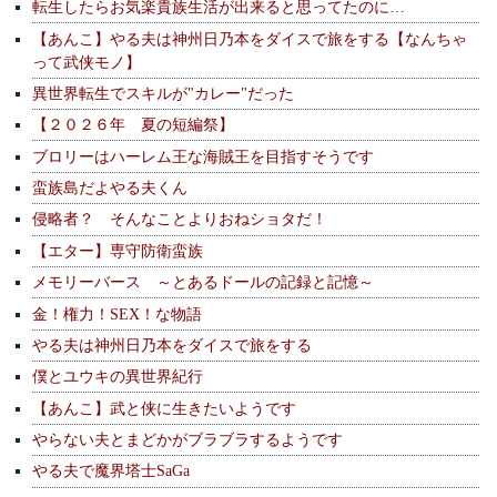
転生したらお気楽貴族生活が出来ると思ってたのに…
【あんこ】やる夫は神州日乃本をダイスで旅をする【なんちゃ
って武侠モノ】
異世界転生でスキルが"カレー"だった
【２０２６年 夏の短編祭】
ブロリーはハーレム王な海賊王を目指すそうです
蛮族島だよやる夫くん
侵略者？ そんなことよりおねショタだ！
【エター】専守防衛蛮族
メモリーバース ～とあるドールの記録と記憶～
金！権力！SEX！な物語
やる夫は神州日乃本をダイスで旅をする
僕とユウキの異世界紀行
【あんこ】武と侠に生きたいようです
やらない夫とまどかがブラブラするようです
やる夫で魔界塔士SaGa