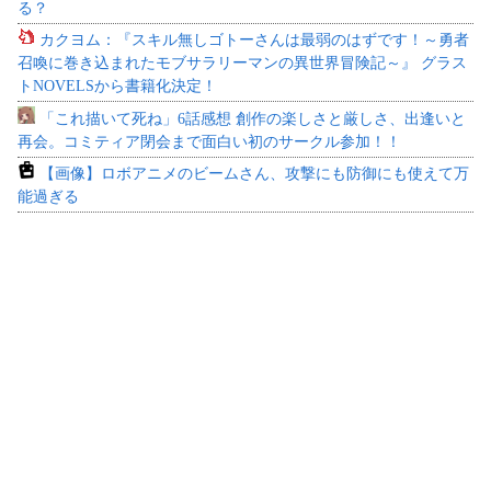
る？
カクヨム：『スキル無しゴトーさんは最弱のはずです！～勇者
召喚に巻き込まれたモブサラリーマンの異世界冒険記～』 グラス
トNOVELSから書籍化決定！
「これ描いて死ね」6話感想 創作の楽しさと厳しさ、出逢いと
再会。コミティア閉会まで面白い初のサークル参加！！
【画像】ロボアニメのビームさん、攻撃にも防御にも使えて万
能過ぎる