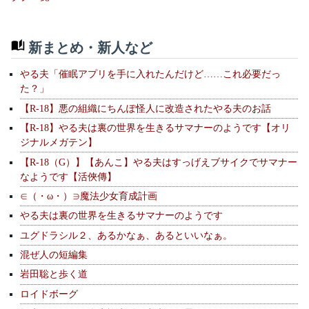
新まとめ・新人など
やる夫「催眠アプリを手に入れたんだけど……これ必要だっ
た？」
【R-18】悪の組織にちんぽ怪人に改造されたやる夫のお話
【R-18】やる夫は裏の世界を生きるサマナーのようです【オリ
ジナルメガテン】
【R-18（G）】【あんこ】やる夫はすっげえブサイクでサマナー
なようです【活俠傳】
∈（・ω・）∋魔法少女育成計画
やる夫は裏の世界を生きるサマナーのようです
ユグドラシル２、あるかなぁ、あるといいなぁ。
混ぜ人の短編集
岩田聡と歩く道
ロイドボーグ