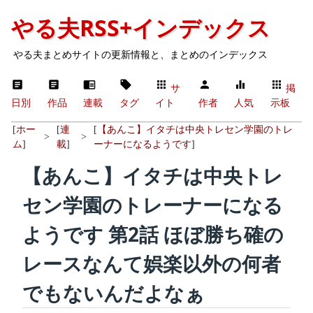
やる夫RSS+インデックス
やる夫まとめサイトの更新情報と、まとめのインデックス
サ
掲
日別
作品
連載
タグ
イト
作者
人気
示板
[
ホー
[
連
[
【あんこ】イタチは中央トレセン学園のトレ
>
>
ム
]
載
]
ーナーになるようです
]
【あんこ】イタチは中央トレ
セン学園のトレーナーになる
ようです 第2話 ほぼ勝ち確の
レースなんて娯楽以外の何者
でもないんだよなぁ