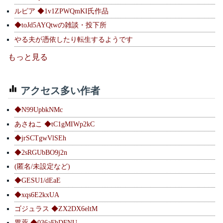
ルピア ◆1v1ZPWQmKI氏作品
◆toJd5AYQtwの雑談・投下所
やる夫が憑依したり転生するようです
もっと見る
アクセス多い作者
◆N99UpbkNMc
あさねこ ◆tC1gMIWp2kC
◆jrSCTgwVlSEh
◆2sRGUbBO9j2n
(匿名/未設定など)
◆GESU1/dEaE
◆xqs6E2kxUA
ゴジュラス ◆ZX2DX6eltM
胃薬 ◆036aFhDFNU