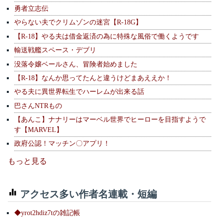
勇者立志伝
やらない夫でクリムゾンの迷宮【R-18G】
【R-18】やる夫は借金返済の為に特殊な風俗で働くようです
輸送戦艦スペース・デブリ
没落令嬢ベールさん、冒険者始めました
【R-18】なんか思ってたんと違うけどまあええか！
やる夫に異世界転生でハーレムが出来る話
巴さんNTRもの
【あんこ】ナナリーはマーベル世界でヒーローを目指すようで
す【MARVEL】
政府公認！マッチン〇アプリ！
もっと見る
アクセス多い作者名連載・短編
◆yrot2hdiz7tの雑記帳