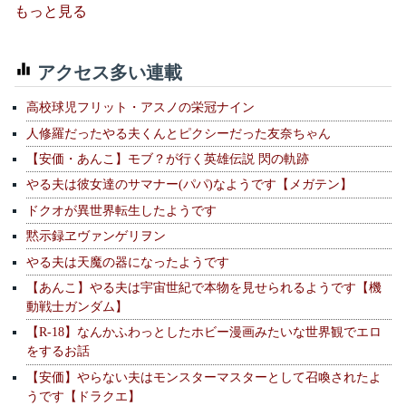
もっと見る
アクセス多い連載
高校球児フリット・アスノの栄冠ナイン
人修羅だったやる夫くんとピクシーだった友奈ちゃん
【安価・あんこ】モブ？が行く英雄伝説 閃の軌跡
やる夫は彼女達のサマナー(パパ)なようです【メガテン】
ドクオが異世界転生したようです
黙示録ヱヴァンゲリヲン
やる夫は天魔の器になったようです
【あんこ】やる夫は宇宙世紀で本物を見せられるようです【機
動戦士ガンダム】
【R-18】なんかふわっとしたホビー漫画みたいな世界観でエロ
をするお話
【安価】やらない夫はモンスターマスターとして召喚されたよ
うです【ドラクエ】