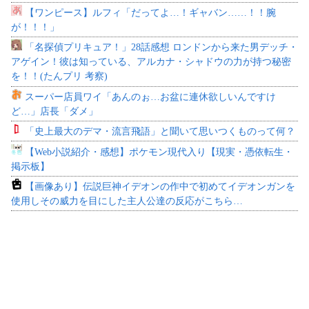
【ワンピース】ルフィ「だってよ…！ギャバン……！！腕
が！！！」
「名探偵プリキュア！」28話感想 ロンドンから来た男デッチ・
アゲイン！彼は知っている、アルカナ・シャドウの力が持つ秘密
を！！(たんプリ 考察)
スーパー店員ワイ「あんのぉ…お盆に連休欲しいんですけ
ど…」店長「ダメ」
「史上最大のデマ・流言飛語」と聞いて思いつくものって何？
【Web小説紹介・感想】ポケモン現代入り【現実・憑依転生・
掲示板】
【画像あり】伝説巨神イデオンの作中で初めてイデオンガンを
使用しその威力を目にした主人公達の反応がこちら…