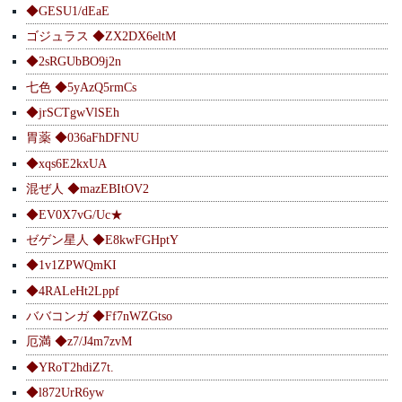
◆GESU1/dEaE
ゴジュラス ◆ZX2DX6eltM
◆2sRGUbBO9j2n
七色 ◆5yAzQ5rmCs
◆jrSCTgwVlSEh
胃薬 ◆036aFhDFNU
◆xqs6E2kxUA
混ぜ人 ◆mazEBItOV2
◆EV0X7vG/Uc★
ゼゲン星人 ◆E8kwFGHptY
◆1v1ZPWQmKI
◆4RALeHt2Lppf
ババコンガ ◆Ff7nWZGtso
厄満 ◆z7/J4m7zvM
◆YRoT2hdiZ7t.
◆l872UrR6yw