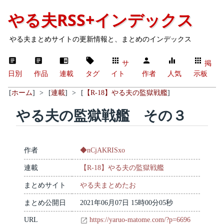
やる夫RSS+インデックス
やる夫まとめサイトの更新情報と、まとめのインデックス
サ
掲
日別
作品
連載
タグ
イト
作者
人気
示板
[
ホーム
]
>
[
連載
]
>
[
【R-18】やる夫の監獄戦艦
]
やる夫の監獄戦艦 その３
作者
◆nCjAKRISxo
連載
【R-18】やる夫の監獄戦艦
まとめサイト
やる夫まとめたお
まとめ公開日
2021年06月07日 15時00分05秒
URL
https://yaruo-matome.com/?p=6696