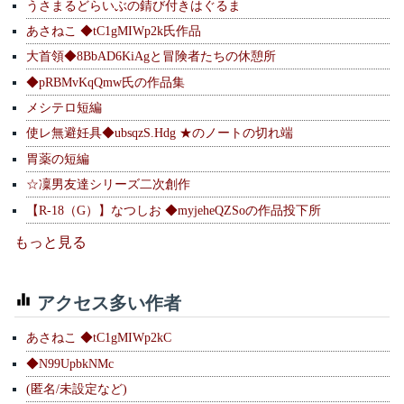
うさまるどらいぶの錆び付きはぐるま
あさねこ ◆tC1gMIWp2k氏作品
大首領◆8BbAD6KiAgと冒険者たちの休憩所
◆pRBMvKqQmw氏の作品集
メシテロ短編
使レ無避妊具◆ubsqzS.Hdg ★のノートの切れ端
胃薬の短編
☆凜男友達シリーズ二次創作
【R-18（G）】なつしお ◆myjeheQZSoの作品投下所
もっと見る
アクセス多い作者
あさねこ ◆tC1gMIWp2kC
◆N99UpbkNMc
(匿名/未設定など)