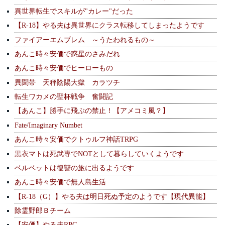
異世界転生でスキルが"カレー"だった
【R-18】やる夫は異世界にクラス転移してしまったようです
ファイアーエムブレム ～うたわれるもの～
あんこ時々安価で惑星のさみだれ
あんこ時々安価でヒーローもの
異聞帯 天秤陰陽大獄 カラツチ
転生ワカメの聖杯戦争 奮闘記
【あんこ】勝手に飛ぶの禁止！【アメコミ風？】
Fate/Imaginary Numbet
あんこ時々安価でクトゥルフ神話TRPG
黒衣マトは死武専でNOTとして暮らしていくようです
ベルベットは復讐の旅に出るようです
あんこ時々安価で無人島生活
【R-18（G）】やる夫は明日死ぬ予定のようです【現代異能】
除霊野郎Ｂチーム
【安価】やる夫RPG