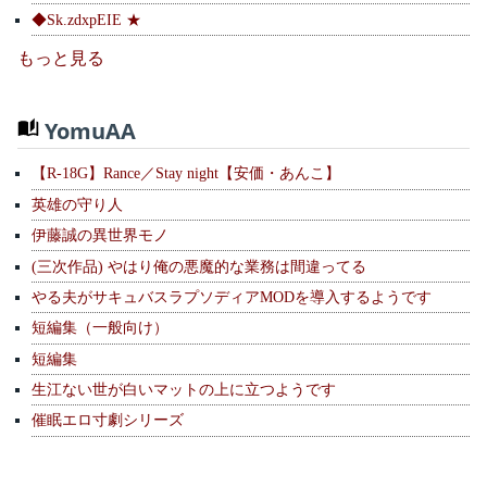
◆Sk.zdxpEIE ★
もっと見る
YomuAA
【R-18G】Rance／Stay night【安価・あんこ】
英雄の守り人
伊藤誠の異世界モノ
(三次作品) やはり俺の悪魔的な業務は間違ってる
やる夫がサキュバスラプソディアMODを導入するようです
短編集（一般向け）
短編集
生江ない世が白いマットの上に立つようです
催眠エロ寸劇シリーズ