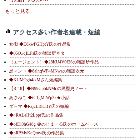
もっと見る
アクセス多い作者名連載・短編
女衒 ◆E8kwFGHptY氏の作品集
◆05Q./qILPs氏の雑談所ネタ
（エージェント）◆28KU4V0f26の雑談所作品
黒マント ◆8alnqWF4MNwaの雑談次元
◆KUMOgh4/xMさん短編集
【R-18】◆N99UpbkNMcの黒歴史ノート
あさねこ ◆tC1gMIWp2k★小話
ダーマ ◆RzjcLBlCBY氏の短編
◆4RALeHt2Lppf氏の作品集
◆ofDi0hG48g ＠のじまーる氏のホームベース
◆pRBMvKqQmw氏の作品集