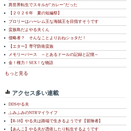
異世界転生でスキルが"カレー"だった
【２０２６年 夏の短編祭】
ブロリーはハーレム王な海賊王を目指すそうです
蛮族島だよやる夫くん
侵略者？ そんなことよりおねショタだ！
【エター】専守防衛蛮族
メモリーバース ～とあるドールの記録と記憶～
金！権力！SEX！な物語
もっと見る
アクセス多い連載
DDSやる夫
ふみふみのNTRマイライフ
【R-18】やる夫は路端で生きるようです【冒険者】
【あんこ】やる夫が憑依したり転生するようです