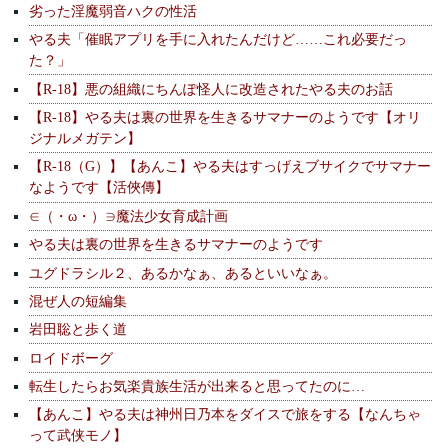
劣った淫魔弱音ハクの性活
やる夫「催眠アプリを手に入れたんだけど……これ必要だっ
た？」
【R-18】悪の組織にちんぽ怪人に改造されたやる夫のお話
【R-18】やる夫は裏の世界を生きるサマナーのようです【オリ
ジナルメガテン】
【R-18（G）】【あんこ】やる夫はすっげえブサイクでサマナー
なようです【活俠傳】
∈（・ω・）∋魔法少女育成計画
やる夫は裏の世界を生きるサマナーのようです
ユグドラシル２、あるかなぁ、あるといいなぁ。
混ぜ人の短編集
岩田聡と歩く道
ロイドボーグ
転生したらお気楽貴族生活が出来ると思ってたのに…
【あんこ】やる夫は神州日乃本をダイスで旅をする【なんちゃ
って武侠モノ】