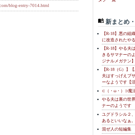
.com/blog-entry-7014.html
新まとめ・
【R-18】悪の組
に改造されたや
【R-18】やる夫
きるサマナーの
ジナルメガテン
【R-18（G）】
夫はすっげえブ
ーなようです【
∈（・ω・）∋魔
やる夫は裏の世
ナーのようです
ユグドラシル２
あるといいなぁ
混ぜ人の短編集