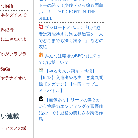
トーの怒り！少佐ドジっ娘も面白
！な物語
い！！「THE GHOST IN THE
乃本をダイスで
SHELL」
ブシロードノベル：『現代忍
世界紀行
者は万能ゆえに異世界迷宮を一人
侠に生きたいよ
でどこまでも深く潜る 1』 などの
表紙
どかがブラブラ
みんなは職場のBBQなに持っ
てけば嬉しい？
aGa
【やる夫スレ紹介・感想】
【R-18】入速出やる夫 悪魔異聞
下ヤラナイオの
録【メガテン】【学園・ラブコ
メ・バトル】
【画像あり】リーンの翼とか
いう物語のエンディングが富野作
品の中でも屈指の美しさを誇る作
い連載
品
ト・アスノの栄