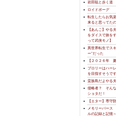
岩田聡と歩く道
ロイドボーグ
転生したらお気
来ると思ってた
【あんこ】やる
をダイスで旅を
って武侠モノ】
異世界転生でスキ
ー"だった
【２０２６年 
ブロリーはハー
を目指すそうで
蛮族島だよやる
侵略者？ そん
ショタだ！
【エター】専守
メモリーバース
ルの記録と記憶