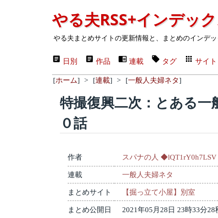
やる夫RSS+インデッ
やる夫まとめサイトの更新情報と、まとめのインデッ
日別
作品
連載
タグ
サイト
[
ホーム
]
>
[
連載
]
>
[
一般人夫婦ネタ
]
特撮復興二次：とある一
０話
作者
スパナの人 ◆lQT1rY0h7LSV
連載
一般人夫婦ネタ
まとめサイト
【掘っ立て小屋】別室
まとめ公開日
2021年05月28日 23時33分28