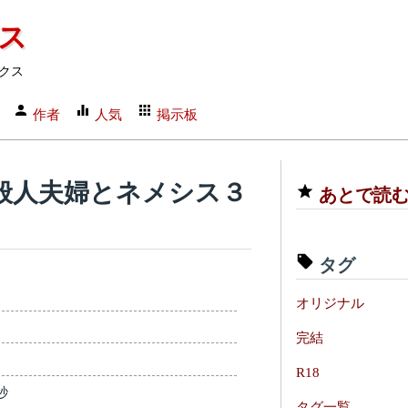
クス
クス
作者
人気
掲示板
般人夫婦とネメシス３
あとで読
タグ
オリジナル
完結
R18
秒
タグ一覧