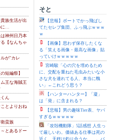
そと
楽貴族生活が出
【悲報】ボートでかっ飛ばし
のに…
てたセレブ集団、ふっ飛ぶｗｗｗ
ｗ
夫は神州日乃本
する【なんちゃ
【画像】思わず保存したくな
る「笑える画像・最高な画像」貼
っていけｗｗｗｗｗ
ルが"カレ
宮崎駿「心の穴を埋めるため
に、交配を重ねた毛虫みたいな小
夏の短編祭】
さな犬を連れてる人、本当に醜
レム王な海賊王
い」←これどう思う？
す
【ハンターハンター】「凝」
夫くん
は「発」に含まれる？
なことよりおね
【悲報】男の趣味Tier表、ヤバ
すぎるｗｗｗｗｗ
防衛蛮族
「攻殻機動隊」5話感想 人生っ
 ～とあるドー
て厳しいわ。価値ある仕事は死の
～
近く、天秤は釣り合うか……。バ