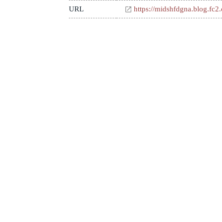
URL
https://midshfdgna.blog.fc2