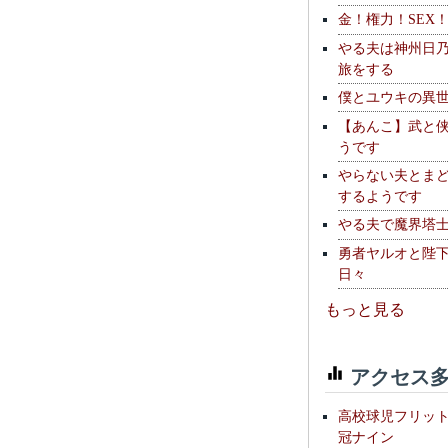
金！権力！SEX
やる夫は神州日
旅をする
僕とユウキの異
【あんこ】武と
うです
やらない夫とま
するようです
やる夫で魔界塔士S
勇者ヤルオと陛
日々
もっと見る
アクセス多
高校球児フリッ
冠ナイン