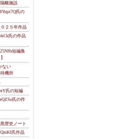
kの隔離施設
Yupz7Q氏の
２０２５年作品
UbkCk氏の作品
325NHs短編集
ロ】
かない
Mの待機所
集
HptY氏の短編
heQZSo氏の作
cの黒歴史ノート
WQmKI氏作品