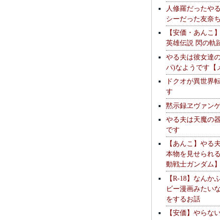
人修羅だったや
シーだった友奈
【安価・あんこ
英雄伝説 閃の軌
やる夫は彼女達の
パ)なようです【
ドクオが異世界
す
黙示録ヱヴァン
やる夫は天魔の
です
【あんこ】やる
本物を見せられ
動戦士ガンダム
【R-18】なんか
ビー漫画みたい
をするお話
【安価】やらな