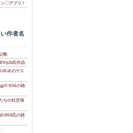
チン〇アプリ！
い作者名
雑記帳
MIWp2k氏作品
1/dEaEのゲス
gpY/XNkの雑
士たちの社交場
jEs99A氏の雑
ナ