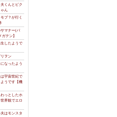
る夫くんとピク
ちゃん
】モブ？が行く
跡
サマナー(パ
メガテン】
転生したようで
ゲリヲン
器になったよう
夫は宇宙世紀で
るようです【機
】
ふわっとしたホ
な世界観でエロ
い夫はモンスタ