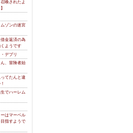
て召喚されたよ
エ】
リムゾンの迷宮
は借金返済の為
働くようです
ス・デブリ
さん、冒険者始
思ってたんと違
か！
転生でハーレム
リーはマーベル
を目指すようで