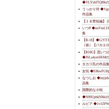
◆YLYxhfTQH
うっかり侍 ◆Vgdl
作品集
【１８禁短編】
いつP ◆nnVmL
集
【R-18】◆G/YT
（仮）【バカエ
【R18G】思いつ
◆JSLa4ymSK
タカリ氏の作品
女衒 ◆E8kwFG
なつしお ◆myje
品集
国際的な小咄
◆N99UpbkNM
ルピア ◆1v1ZP