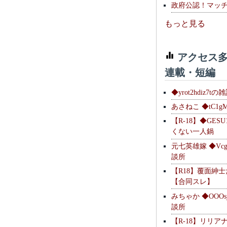
政府公認！マッ
もっと見る
アクセス多
連載・短編
◆yrot2hdiz7tの
あさねこ ◆tC1g
【R-18】◆GESU
くない一人鍋
元七英雄嫁 ◆Vcg
談所
【R18】覆面紳
【合同スレ】
みちゃか ◆OOOs
談所
【R-18】リリア