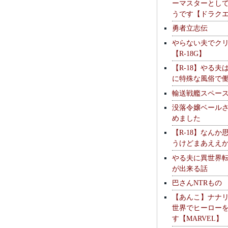
ーマスターとし
うです【ドラク
勇者立志伝
やらない夫でク
【R-18G】
【R-18】やる夫
に特殊な風俗で
輸送戦艦スペー
没落令嬢ベール
めました
【R-18】なんか
うけどまあええ
やる夫に異世界
が出来る話
巴さんNTRもの
【あんこ】ナナ
世界でヒーロー
す【MARVEL】