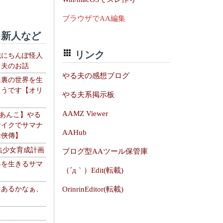
ブラウザでAA編集
新人など
リンク
織にちんぽ怪人
る夫のお話
やる夫の感想ブログ
は裏の世界を生
ようです【オリ
やる夫系掲示板
】
AAMZ Viewer
【あんこ】やる
サイクでサマナ
AAHub
活俠傳】
法少女育成計画
ブログ型AAツール保管庫
界を生きるサマ
（´д｀）Edit(転載)
、あるかなぁ、
OrinrinEditor(転載)
。