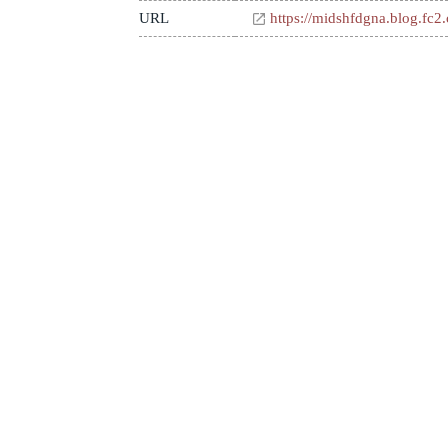
URL
https://midshfdgna.blog.fc2