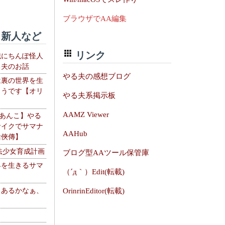
ブラウザでAA編集
新人など
リンク
織にちんぽ怪人
る夫のお話
やる夫の感想ブログ
は裏の世界を生
ようです【オリ
やる夫系掲示板
】
AAMZ Viewer
【あんこ】やる
サイクでサマナ
AAHub
活俠傳】
法少女育成計画
ブログ型AAツール保管庫
界を生きるサマ
（´д｀）Edit(転載)
、あるかなぁ、
OrinrinEditor(転載)
。