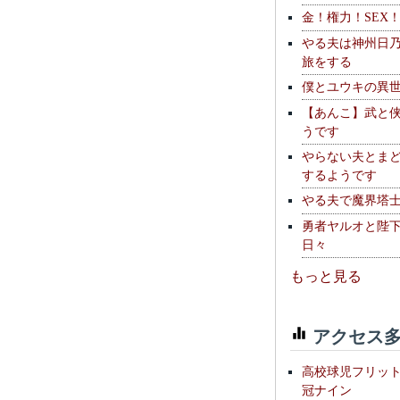
金！権力！SEX
やる夫は神州日
旅をする
僕とユウキの異
【あんこ】武と
うです
やらない夫とま
するようです
やる夫で魔界塔士S
勇者ヤルオと陛
日々
もっと見る
アクセス多
高校球児フリッ
冠ナイン