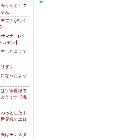
品
る夫くんとピク
ちゃん
】モブ？が行く
跡
サマナー(パ
メガテン】
転生したようで
ゲリヲン
器になったよう
夫は宇宙世紀で
るようです【機
】
ふわっとしたホ
な世界観でエロ
い夫はモンスタ