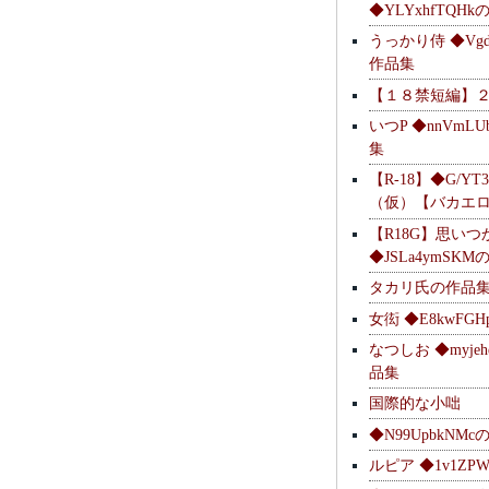
◆YLYxhfTQH
うっかり侍 ◆Vgdl
作品集
【１８禁短編】
いつP ◆nnVmL
集
【R-18】◆G/YT
（仮）【バカエ
【R18G】思いつ
◆JSLa4ymSK
タカリ氏の作品
女衒 ◆E8kwFG
なつしお ◆myje
品集
国際的な小咄
◆N99UpbkNM
ルピア ◆1v1ZP