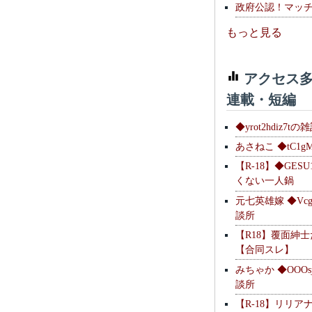
政府公認！マッ
もっと見る
アクセス多
連載・短編
◆yrot2hdiz7tの
あさねこ ◆tC1g
【R-18】◆GESU
くない一人鍋
元七英雄嫁 ◆Vcg
談所
【R18】覆面紳
【合同スレ】
みちゃか ◆OOOs
談所
【R-18】リリア