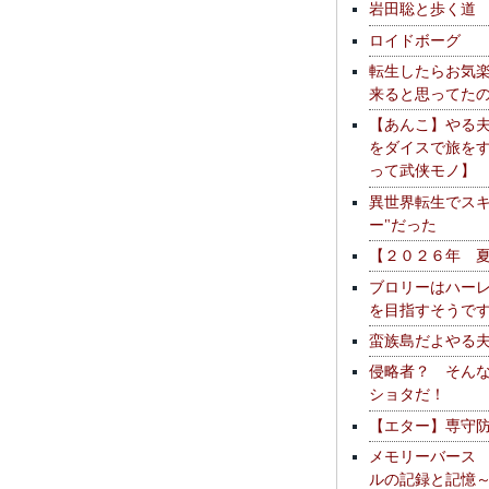
岩田聡と歩く道
ロイドボーグ
転生したらお気
来ると思ってた
【あんこ】やる
をダイスで旅を
って武侠モノ】
異世界転生でスキ
ー"だった
【２０２６年 
ブロリーはハー
を目指すそうで
蛮族島だよやる
侵略者？ そん
ショタだ！
【エター】専守
メモリーバース
ルの記録と記憶