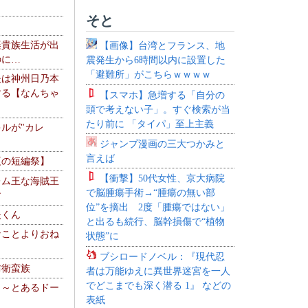
そと
楽貴族生活が出
【画像】台湾とフランス、地
のに…
震発生から6時間以内に設置した
「避難所」がこちらｗｗｗｗ
夫は神州日乃本
する【なんちゃ
【スマホ】急増する「自分の
頭で考えない子」。すぐ検索が当
たり前に 「タイパ」至上主義
ルが"カレ
ジャンプ漫画の三大つかみと
言えば
夏の短編祭】
【衝撃】50代女性、京大病院
レム王な海賊王
で脳腫瘍手術→“腫瘍の無い部
す
位”を摘出 2度「腫瘍ではない」
夫くん
と出るも続行、脳幹損傷で“植物
なことよりおね
状態”に
ブシロードノベル：『現代忍
防衛蛮族
者は万能ゆえに異世界迷宮を一人
でどこまでも深く潜る 1』 などの
 ～とあるドー
表紙
～