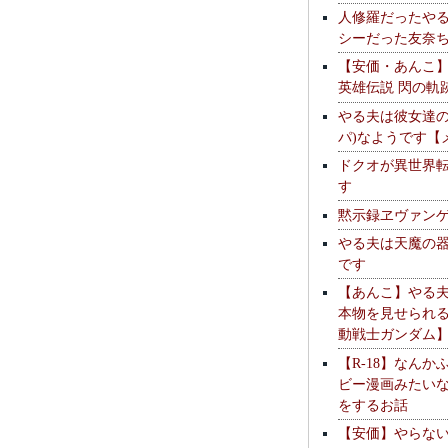
人修羅だったや
シーだった友奈
【安価・あんこ
英雄伝説 閃の軌
やる夫は彼女達の
パ)なようです【
ドクオが異世界
す
黙示録ヱヴァン
やる夫は天魔の
です
【あんこ】やる
本物を見せられ
動戦士ガンダム
【R-18】なんか
ビー漫画みたい
をするお話
【安価】やらな