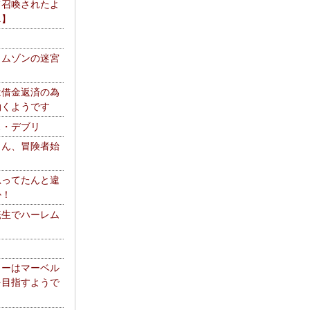
て召喚されたよ
エ】
リムゾンの迷宮
は借金返済の為
働くようです
ス・デブリ
さん、冒険者始
思ってたんと違
か！
転生でハーレム
リーはマーベル
を目指すようで