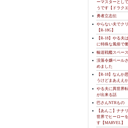
ーマスターとし
うです【ドラク
勇者立志伝
やらない夫でク
【R-18G】
【R-18】やる夫
に特殊な風俗で
輸送戦艦スペー
没落令嬢ベール
めました
【R-18】なんか
うけどまあええ
やる夫に異世界
が出来る話
巴さんNTRもの
【あんこ】ナナ
世界でヒーロー
す【MARVEL】