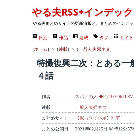
やる夫RSS+インデッ
やる夫まとめサイトの更新情報と、まとめのインデッ
日別
作品
連載
タグ
サイト
[
ホーム
]
>
[
連載
]
>
[
一般人夫婦ネタ
]
特撮復興二次：とある一
４話
作者
スパナの人 ◆lQT1rY0h7LSV
連載
一般人夫婦ネタ
まとめサイト
【掘っ立て小屋】別室
まとめ公開日
2021年02月25日 08時12分57