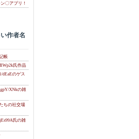
チン〇アプリ！
い作者名
雑記帳
MIWp2k氏作品
1/dEaEのゲス
gpY/XNkの雑
士たちの社交場
jEs99A氏の雑
ナ