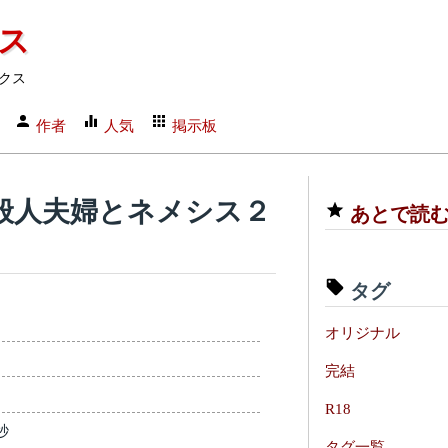
クス
クス
作者
人気
掲示板
般人夫婦とネメシス２
あとで読
タグ
オリジナル
完結
R18
秒
タグ一覧