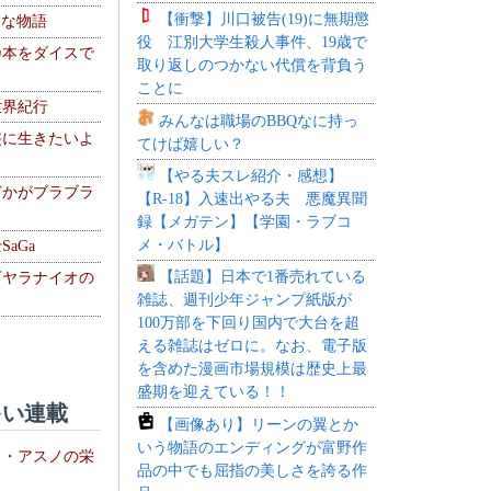
【衝撃】川口被告(19)に無期懲
！な物語
役 江別大学生殺人事件、19歳で
乃本をダイスで
取り返しのつかない代償を背負う
ことに
世界紀行
みんなは職場のBBQなに持っ
侠に生きたいよ
てけば嬉しい？
【やる夫スレ紹介・感想】
どかがブラブラ
【R-18】入速出やる夫 悪魔異聞
録【メガテン】【学園・ラブコ
メ・バトル】
aGa
【話題】日本で1番売れている
下ヤラナイオの
雑誌、週刊少年ジャンプ紙版が
100万部を下回り国内で大台を超
える雑誌はゼロに。なお、電子版
を含めた漫画市場規模は歴史上最
盛期を迎えている！！
い連載
【画像あり】リーンの翼とか
いう物語のエンディングが富野作
ト・アスノの栄
品の中でも屈指の美しさを誇る作