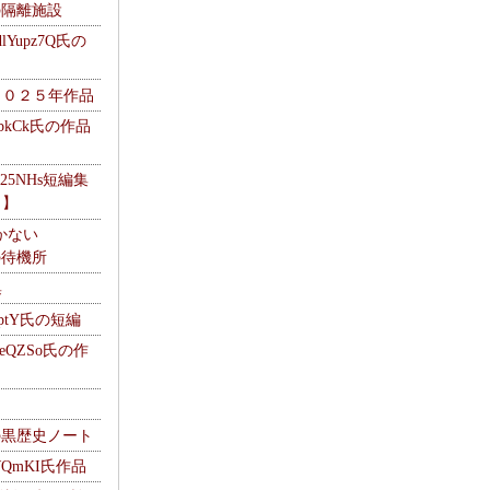
kの隔離施設
Yupz7Q氏の
２０２５年作品
UbkCk氏の作品
325NHs短編集
ロ】
かない
Mの待機所
集
HptY氏の短編
heQZSo氏の作
cの黒歴史ノート
WQmKI氏作品