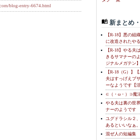
.com/blog-entry-6674.html
新まとめ・
【R-18】悪の組
に改造されたや
【R-18】やる夫
きるサマナーの
ジナルメガテン
【R-18（G）】
夫はすっげえブ
ーなようです【
∈（・ω・）∋魔
やる夫は裏の世
ナーのようです
ユグドラシル２
あるといいなぁ
混ぜ人の短編集