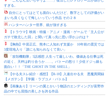
「こんなん泣いちゃうよ……」復活したレトロゲームが懐かし
すぎる。
自分にとってはとても面白いんだけど、数字としての評価がい
まいち良くなくて悔しいっていう作品 その２８
ハンターハンター世界、銃が強すぎる
【トラウマ】映画・特撮・アニメ・漫画・ゲームで「主人公が
ガチで敗北した回」と聞いて真っ先に思い浮かぶのは？
【胸熱】中居正広、熊本に人知れず支援か 10年前の震災では
3度現地入り「誰にも知られなくて良い」
「攻殻機動隊」5話感想 人生って厳しいわ。価値ある仕事は死
の近く、天秤は釣り合うか……。バトーの怒り！少佐ドジっ娘も
面白い！！「THE GHOST IN THE SHELL」
【やる夫スレ紹介・感想】【R-18】入速出やる夫 悪魔異聞録
【メガテン】【学園・ラブコメ・バトル】
【画像あり】リーンの翼とかいう物語のエンディングが富野作
品の中でも屈指の美しさを誇る作品