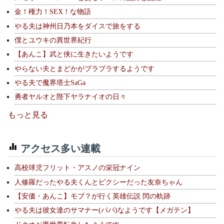
金！権力！SEX！な物語
やる夫は神州日乃本をダイスで旅をする
僕とユウキの異世界紀行
【あんこ】武と侠に生きたいようです
やらない夫とまどかがブラブラするようです
やる夫で魔界塔士SaGa
勇者ヤルオと陛下ヤラナイオの日々
もっと見る
アクセス多い連載
高校球児フリット・アスノの栄冠ナイン
人修羅だったやる夫くんとピクシーだった友奈ちゃん
【安価・あんこ】モブ？が行く英雄伝説 閃の軌跡
やる夫は彼女達のサマナー(パパ)なようです【メガテン】