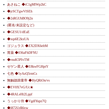
あさねこ ◆tC1gMIWp2kC
◆jrSCTgwVlSEh
◆2sRGUbBO9j2n
(匿名/未設定など)
◆GESU1/dEaE
◆xqs6E2kxUA
ゴジュラス ◆ZX2DX6eltM
胃薬 ◆036aFhDFNU
◆rnuK5PIvTM
ゼゲン星人 ◆E8kwFGHptY
七色 ◆5yAzQ5rmCs
無触蹌踉童帝 ◆HyQRiOn/vs
◆EV0X7vG/Uc★
◆4RALeHt2Lppf
うっかり侍 ◆VgdlYupz7Q
◆l872UrR6yw