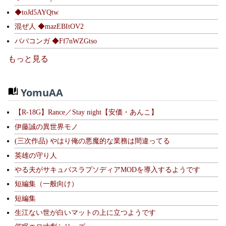
◆toJd5AYQtw
混ぜ人 ◆mazEBItOV2
ババコンガ ◆Ff7nWZGtso
もっと見る
YomuAA
【R-18G】Rance／Stay night【安価・あんこ】
伊藤誠の異世界モノ
(三次作品) やはり俺の悪魔的な業務は間違ってる
英雄の守り人
やる夫がサキュバスラプソディアMODを導入するようです
短編集（一般向け）
短編集
生江ない世が白いマットの上に立つようです