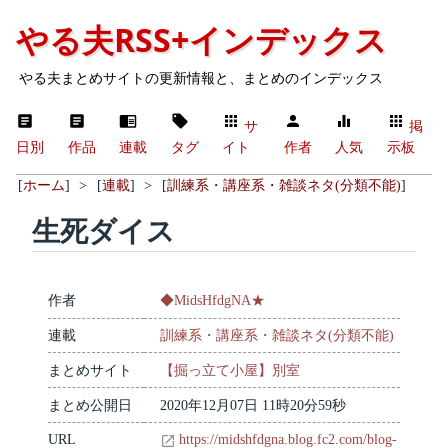
やる夫RSS+インデックス
やる夫まとめサイトの更新情報と、まとめのインデックス
サ
掲
日別
作品
連載
タグ
イト
作者
人気
示板
[
ホーム
]
>
[
連載
]
>
[
訓練系・講座系・雑談ネタ(分類不能)
]
生死ダイス
作者
◆MidsHfdgNA★
連載
訓練系・講座系・雑談ネタ(分類不能)
まとめサイト
【掘っ立て小屋】別室
まとめ公開日
2020年12月07日 11時20分59秒
URL
https://midshfdgna.blog.fc2.com/blog-