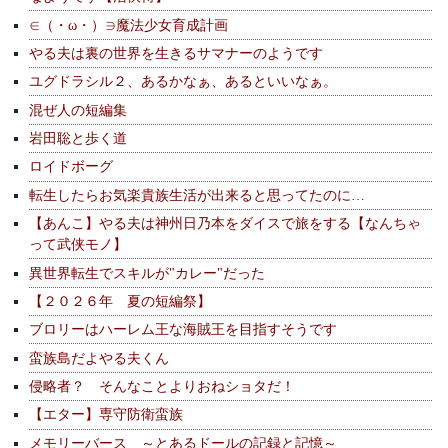
∈（・ω・）∋魔法少女育成計画
やる夫は裏の世界を生きるサマナーのようです
ユグドラシル２、あるかなぁ、あるといいなぁ。
混ぜ人の短編集
岩田聡と歩く道
ロイドボーグ
転生したらお気楽貴族生活が出来ると思ってたのに…
【あんこ】やる夫は神州日乃本をダイスで旅をする【なんちゃ
って武侠モノ】
異世界転生でスキルが"カレー"だった
【２０２６年 夏の短編祭】
ブロリーはハーレム王な海賊王を目指すそうです
蛮族島だよやる夫くん
侵略者？ そんなことよりおねショタだ！
【エター】専守防衛蛮族
メモリーバース ～とあるドールの記録と記憶～