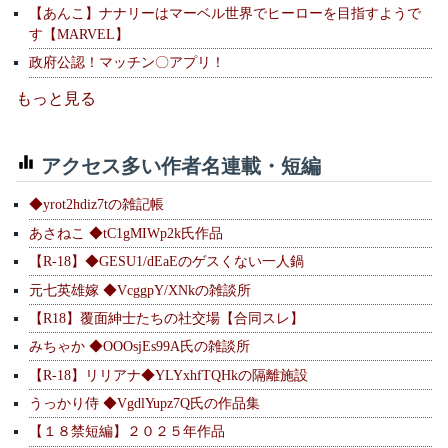
【あんこ】ナナリーはマーベル世界でヒーローを目指すようで
す【MARVEL】
政府公認！マッチン〇アプリ！
もっと見る
アクセス多い作者名連載・短編
◆yrot2hdiz7tの雑記帳
あさねこ ◆tC1gMIWp2k氏作品
【R-18】◆GESU1/dEaEのゲスくない一人鍋
元七英雄嫁 ◆VcggpY/XNkの雑談所
【R18】覆面紳士たちの社交場【合同スレ】
みちゃか ◆OOOsjEs99A氏の雑談所
【R-18】リリアナ◆YLYxhfTQHkの隔離施設
うっかり侍 ◆VgdlYupz7Q氏の作品集
【１８禁短編】２０２５年作品