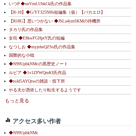
いつP ◆nnVmLUbkCk氏の作品集
【R-18】◆G/YT325NHs短編集（仮）【バカエロ】
【R18G】思いつかない ◆JSLa4ymSKMの待機所
タカリ氏の作品集
女衒 ◆E8kwFGHptY氏の短編
なつしお ◆myjeheQZSo氏の作品集
国際的な小咄
◆N99UpbkNMcの黒歴史ノート
ルピア ◆1v1ZPWQmKI氏作品
◆toJd5AYQtwの雑談・投下所
やる夫が憑依したり転生するようです
もっと見る
アクセス多い作者
◆N99UpbkNMc