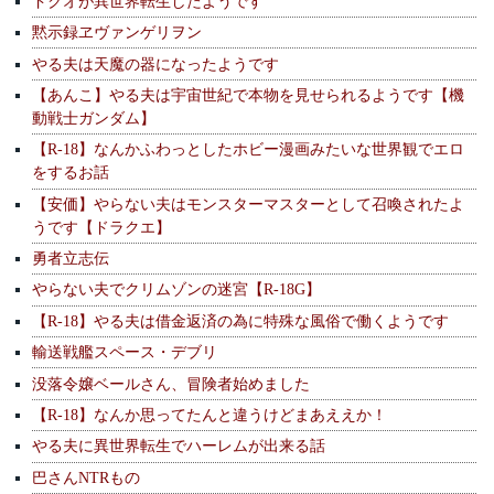
ドクオが異世界転生したようです
黙示録ヱヴァンゲリヲン
やる夫は天魔の器になったようです
【あんこ】やる夫は宇宙世紀で本物を見せられるようです【機
動戦士ガンダム】
【R-18】なんかふわっとしたホビー漫画みたいな世界観でエロ
をするお話
【安価】やらない夫はモンスターマスターとして召喚されたよ
うです【ドラクエ】
勇者立志伝
やらない夫でクリムゾンの迷宮【R-18G】
【R-18】やる夫は借金返済の為に特殊な風俗で働くようです
輸送戦艦スペース・デブリ
没落令嬢ベールさん、冒険者始めました
【R-18】なんか思ってたんと違うけどまあええか！
やる夫に異世界転生でハーレムが出来る話
巴さんNTRもの