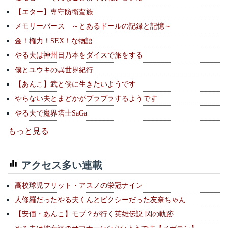
【エター】専守防衛蛮族
メモリーバース ～とあるドールの記録と記憶～
金！権力！SEX！な物語
やる夫は神州日乃本をダイスで旅をする
僕とユウキの異世界紀行
【あんこ】武と侠に生きたいようです
やらない夫とまどかがブラブラするようです
やる夫で魔界塔士SaGa
もっと見る
アクセス多い連載
高校球児フリット・アスノの栄冠ナイン
人修羅だったやる夫くんとピクシーだった友奈ちゃん
【安価・あんこ】モブ？が行く英雄伝説 閃の軌跡