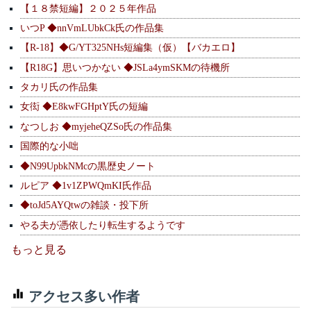
【１８禁短編】２０２５年作品
いつP ◆nnVmLUbkCk氏の作品集
【R-18】◆G/YT325NHs短編集（仮）【バカエロ】
【R18G】思いつかない ◆JSLa4ymSKMの待機所
タカリ氏の作品集
女衒 ◆E8kwFGHptY氏の短編
なつしお ◆myjeheQZSo氏の作品集
国際的な小咄
◆N99UpbkNMcの黒歴史ノート
ルピア ◆1v1ZPWQmKI氏作品
◆toJd5AYQtwの雑談・投下所
やる夫が憑依したり転生するようです
もっと見る
アクセス多い作者