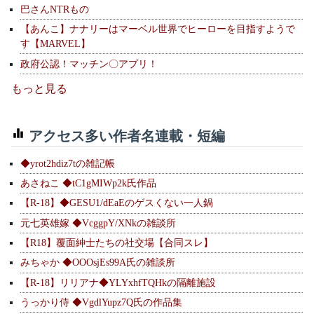
巴さんNTRもの
【あんこ】ナナリーはマーベル世界でヒーローを目指すようで
す【MARVEL】
政府公認！マッチン〇アプリ！
もっと見る
アクセス多い作者名連載・短編
◆yrot2hdiz7tの雑記帳
あさねこ ◆tC1gMIWp2k氏作品
【R-18】◆GESU1/dEaEのゲスくない一人鍋
元七英雄嫁 ◆VcggpY/XNkの雑談所
【R18】覆面紳士たちの社交場【合同スレ】
みちゃか ◆OOOsjEs99A氏の雑談所
【R-18】リリアナ◆YLYxhfTQHkの隔離施設
うっかり侍 ◆VgdlYupz7Q氏の作品集