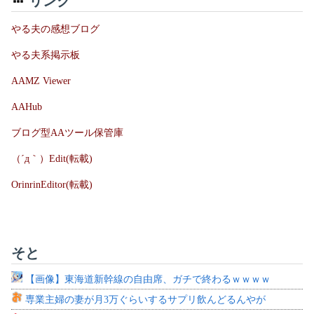
リンク
やる夫の感想ブログ
やる夫系掲示板
AAMZ Viewer
AAHub
ブログ型AAツール保管庫
（´д｀）Edit(転載)
OrinrinEditor(転載)
そと
【画像】東海道新幹線の自由席、ガチで終わるｗｗｗｗ
専業主婦の妻が月3万ぐらいするサプリ飲んどるんやが