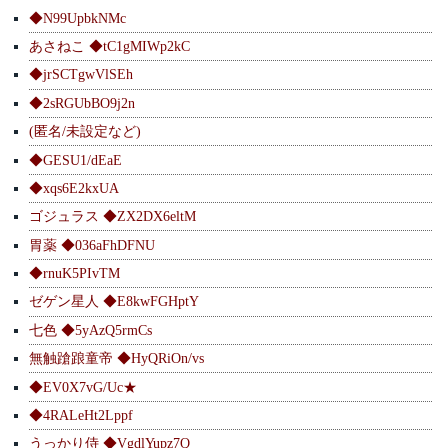
◆N99UpbkNMc
あさねこ ◆tC1gMIWp2kC
◆jrSCTgwVlSEh
◆2sRGUbBO9j2n
(匿名/未設定など)
◆GESU1/dEaE
◆xqs6E2kxUA
ゴジュラス ◆ZX2DX6eltM
胃薬 ◆036aFhDFNU
◆rnuK5PIvTM
ゼゲン星人 ◆E8kwFGHptY
七色 ◆5yAzQ5rmCs
無触蹌踉童帝 ◆HyQRiOn/vs
◆EV0X7vG/Uc★
◆4RALeHt2Lppf
うっかり侍 ◆VgdlYupz7Q