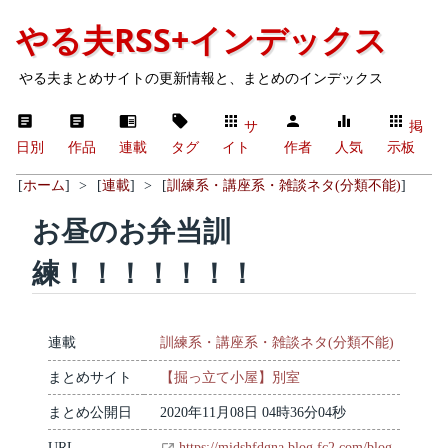
やる夫RSS+インデックス
やる夫まとめサイトの更新情報と、まとめのインデックス
サ
掲
日別
作品
連載
タグ
イト
作者
人気
示板
[
ホーム
]
>
[
連載
]
>
[
訓練系・講座系・雑談ネタ(分類不能)
]
お昼のお弁当訓
練！！！！！！！
連載
訓練系・講座系・雑談ネタ(分類不能)
まとめサイト
【掘っ立て小屋】別室
まとめ公開日
2020年11月08日 04時36分04秒
URL
https://midshfdgna.blog.fc2.com/blog-