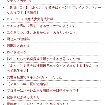
ジナルメガテン】
【R-18（G）】【あんこ】やる夫はすっげえブサイクでサマナー
なようです【活俠傳】
∈（・ω・）∋魔法少女育成計画
やる夫は裏の世界を生きるサマナーのようです
ユグドラシル２、あるかなぁ、あるといいなぁ。
混ぜ人の短編集
岩田聡と歩く道
ロイドボーグ
転生したらお気楽貴族生活が出来ると思ってたのに…
【あんこ】やる夫は神州日乃本をダイスで旅をする【なんちゃ
って武侠モノ】
異世界転生でスキルが"カレー"だった
【２０２６年 夏の短編祭】
ブロリーはハーレム王な海賊王を目指すそうです
蛮族島だよやる夫くん
侵略者？ そんなことよりおねショタだ！