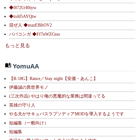
◆l872UrR6yw
◆toJd5AYQtw
混ぜ人 ◆mazEBItOV2
ババコンガ ◆Ff7nWZGtso
もっと見る
YomuAA
【R-18G】Rance／Stay night【安価・あんこ】
伊藤誠の異世界モノ
(三次作品) やはり俺の悪魔的な業務は間違ってる
英雄の守り人
やる夫がサキュバスラプソディアMODを導入するようです
短編集（一般向け）
短編集