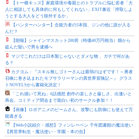
【トー横キッズ】家庭環境や毒親とのトラブルに悩む若者「大
人に相談しても具体的に何もしてくれない」EXIT兼近「搾取しよ
うとする大人をどう除外するか」
【ハンターハンター】念能力者の5本指、ジンの他に誰が入る
んだ？
【朗報】シャインマスカット200房（時価40万円相当）畑から
盗んだ疑いで男を逮捕へ
マジでこれだけは日本製じゃないとダメな物 、ガチで何があ
る？
カクヨム：『スキル無しゴトーさんは最弱のはずです！～勇者
召喚に巻き込まれたモブサラリーマンの異世界冒険記～』 グラス
トNOVELSから書籍化決定！
「これ描いて死ね」6話感想 創作の楽しさと厳しさ、出逢いと
再会。コミティア閉会まで面白い初のサークル参加！！
【画像】ロボアニメのビームさん、攻撃にも防御にも使えて万
能過ぎる
【Web小説紹介・感想】フィンレーベン 千年図書館の魔法使い
【異世界転生・魔法使い・学園・本の虫】