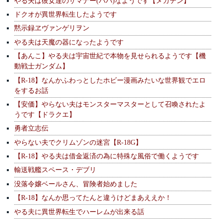
やる夫は彼女達のサマナー(パパ)なようです【メガテン】
ドクオが異世界転生したようです
黙示録ヱヴァンゲリヲン
やる夫は天魔の器になったようです
【あんこ】やる夫は宇宙世紀で本物を見せられるようです【機
動戦士ガンダム】
【R-18】なんかふわっとしたホビー漫画みたいな世界観でエロ
をするお話
【安価】やらない夫はモンスターマスターとして召喚されたよ
うです【ドラクエ】
勇者立志伝
やらない夫でクリムゾンの迷宮【R-18G】
【R-18】やる夫は借金返済の為に特殊な風俗で働くようです
輸送戦艦スペース・デブリ
没落令嬢ベールさん、冒険者始めました
【R-18】なんか思ってたんと違うけどまあええか！
やる夫に異世界転生でハーレムが出来る話