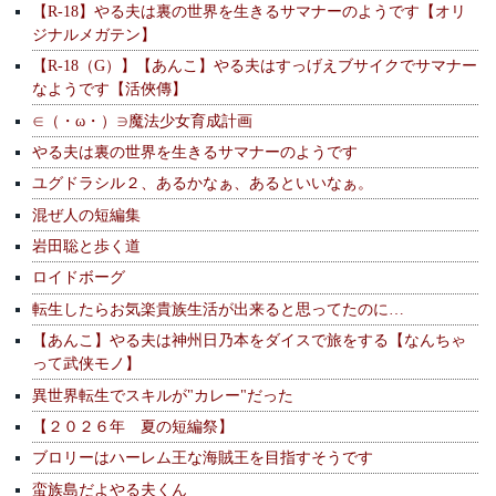
【R-18】やる夫は裏の世界を生きるサマナーのようです【オリ
ジナルメガテン】
【R-18（G）】【あんこ】やる夫はすっげえブサイクでサマナー
なようです【活俠傳】
∈（・ω・）∋魔法少女育成計画
やる夫は裏の世界を生きるサマナーのようです
ユグドラシル２、あるかなぁ、あるといいなぁ。
混ぜ人の短編集
岩田聡と歩く道
ロイドボーグ
転生したらお気楽貴族生活が出来ると思ってたのに…
【あんこ】やる夫は神州日乃本をダイスで旅をする【なんちゃ
って武侠モノ】
異世界転生でスキルが"カレー"だった
【２０２６年 夏の短編祭】
ブロリーはハーレム王な海賊王を目指すそうです
蛮族島だよやる夫くん