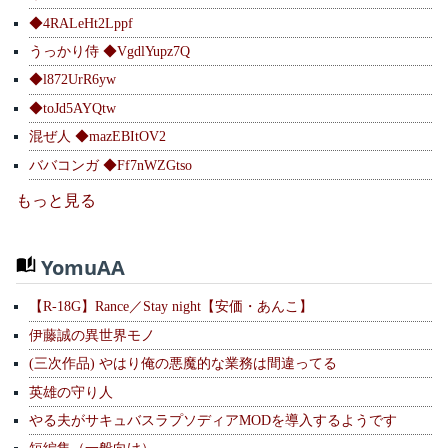
◆4RALeHt2Lppf
うっかり侍 ◆VgdlYupz7Q
◆l872UrR6yw
◆toJd5AYQtw
混ぜ人 ◆mazEBItOV2
ババコンガ ◆Ff7nWZGtso
もっと見る
YomuAA
【R-18G】Rance／Stay night【安価・あんこ】
伊藤誠の異世界モノ
(三次作品) やはり俺の悪魔的な業務は間違ってる
英雄の守り人
やる夫がサキュバスラプソディアMODを導入するようです