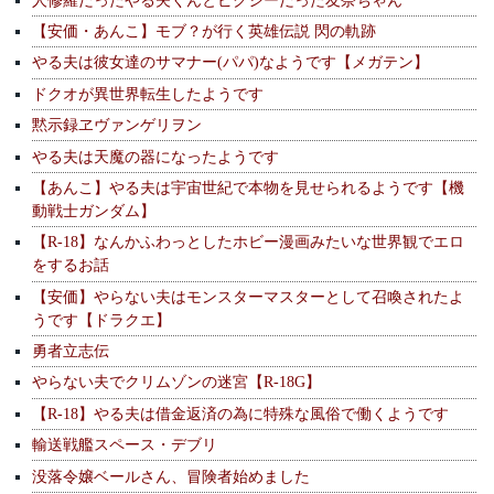
【安価・あんこ】モブ？が行く英雄伝説 閃の軌跡
やる夫は彼女達のサマナー(パパ)なようです【メガテン】
ドクオが異世界転生したようです
黙示録ヱヴァンゲリヲン
やる夫は天魔の器になったようです
【あんこ】やる夫は宇宙世紀で本物を見せられるようです【機
動戦士ガンダム】
【R-18】なんかふわっとしたホビー漫画みたいな世界観でエロ
をするお話
【安価】やらない夫はモンスターマスターとして召喚されたよ
うです【ドラクエ】
勇者立志伝
やらない夫でクリムゾンの迷宮【R-18G】
【R-18】やる夫は借金返済の為に特殊な風俗で働くようです
輸送戦艦スペース・デブリ
没落令嬢ベールさん、冒険者始めました