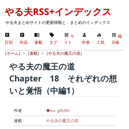
やる夫RSS+インデックス
やる夫まとめサイトの更新情報と、まとめのインデックス
サ
掲
日別
作品
連載
タグ
イト
作者
人気
示板
[
ホーム
]
>
[
連載
]
>
[
やる夫の魔王の道
]
やる夫の魔王の道
Chapter 18 それぞれの想
いと覚悟（中編1）
作者
◆ttvc.gHyHU
連載
やる夫の魔王の道