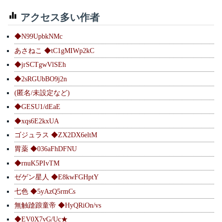
アクセス多い作者
◆N99UpbkNMc
あさねこ ◆tC1gMIWp2kC
◆jrSCTgwVlSEh
◆2sRGUbBO9j2n
(匿名/未設定など)
◆GESU1/dEaE
◆xqs6E2kxUA
ゴジュラス ◆ZX2DX6eltM
胃薬 ◆036aFhDFNU
◆rnuK5PIvTM
ゼゲン星人 ◆E8kwFGHptY
七色 ◆5yAzQ5rmCs
無触蹌踉童帝 ◆HyQRiOn/vs
◆EV0X7vG/Uc★