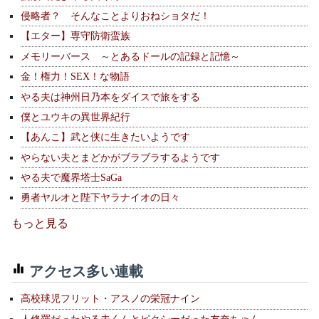
侵略者？ そんなことよりおねショタだ！
【エター】専守防衛蛮族
メモリーバース ～とあるドールの記録と記憶～
金！権力！SEX！な物語
やる夫は神州日乃本をダイスで旅をする
僕とユウキの異世界紀行
【あんこ】武と侠に生きたいようです
やらない夫とまどかがブラブラするようです
やる夫で魔界塔士SaGa
勇者ヤルオと陛下ヤラナイオの日々
もっと見る
アクセス多い連載
高校球児フリット・アスノの栄冠ナイン
人修羅だったやる夫くんとピクシーだった友奈ちゃん