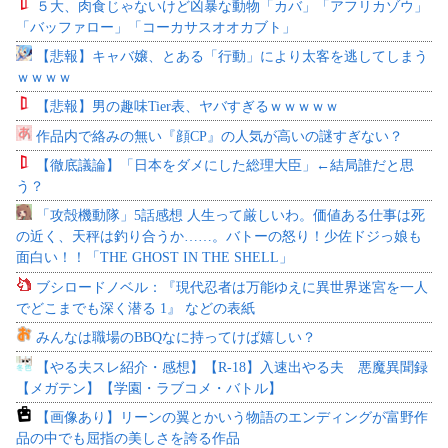
５大、肉食じゃないけど凶暴な動物「カバ」「アフリカゾウ」
「バッファロー」「コーカサスオオカブト」
【悲報】キャバ嬢、とある「行動」により太客を逃してしまう
ｗｗｗｗ
【悲報】男の趣味Tier表、ヤバすぎるｗｗｗｗｗ
作品内で絡みの無い『顔CP』の人気が高いの謎すぎない？
【徹底議論】「日本をダメにした総理大臣」←結局誰だと思
う？
「攻殻機動隊」5話感想 人生って厳しいわ。価値ある仕事は死
の近く、天秤は釣り合うか……。バトーの怒り！少佐ドジっ娘も
面白い！！「THE GHOST IN THE SHELL」
ブシロードノベル：『現代忍者は万能ゆえに異世界迷宮を一人
でどこまでも深く潜る 1』 などの表紙
みんなは職場のBBQなに持ってけば嬉しい？
【やる夫スレ紹介・感想】【R-18】入速出やる夫 悪魔異聞録
【メガテン】【学園・ラブコメ・バトル】
【画像あり】リーンの翼とかいう物語のエンディングが富野作
品の中でも屈指の美しさを誇る作品