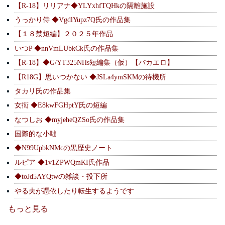
【R-18】リリアナ◆YLYxhfTQHkの隔離施設
うっかり侍 ◆VgdlYupz7Q氏の作品集
【１８禁短編】２０２５年作品
いつP ◆nnVmLUbkCk氏の作品集
【R-18】◆G/YT325NHs短編集（仮）【バカエロ】
【R18G】思いつかない ◆JSLa4ymSKMの待機所
タカリ氏の作品集
女衒 ◆E8kwFGHptY氏の短編
なつしお ◆myjeheQZSo氏の作品集
国際的な小咄
◆N99UpbkNMcの黒歴史ノート
ルピア ◆1v1ZPWQmKI氏作品
◆toJd5AYQtwの雑談・投下所
やる夫が憑依したり転生するようです
もっと見る