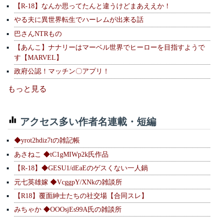
【R-18】なんか思ってたんと違うけどまあええか！
やる夫に異世界転生でハーレムが出来る話
巴さんNTRもの
【あんこ】ナナリーはマーベル世界でヒーローを目指すようで
す【MARVEL】
政府公認！マッチン〇アプリ！
もっと見る
アクセス多い作者名連載・短編
◆yrot2hdiz7tの雑記帳
あさねこ ◆tC1gMIWp2k氏作品
【R-18】◆GESU1/dEaEのゲスくない一人鍋
元七英雄嫁 ◆VcggpY/XNkの雑談所
【R18】覆面紳士たちの社交場【合同スレ】
みちゃか ◆OOOsjEs99A氏の雑談所