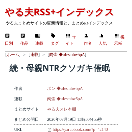
やる夫RSS+インデックス
やる夫まとめサイトの更新情報と、まとめのインデックス
サ
掲
日別
作品
連載
タグ
イト
作者
人気
示板
[
ホーム
]
>
[
連載
]
>
[
肉壷 ◆uIesmhw5pA
]
続・母親NTRクソガキ催眠
作者
ポン ◆uIesmhw5pA
連載
肉壷 ◆uIesmhw5pA
まとめサイト
やる夫スレ本棚
まとめ公開日
2020年07月19日 13時50分55秒
URL
https://yaruobook.com/?p=42140