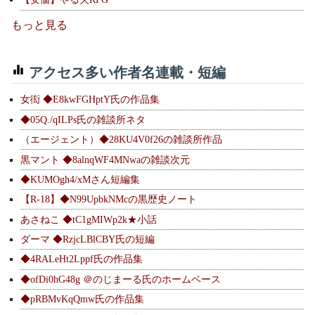
もっと見る
アクセス多い作者名連載・短編
女衒 ◆E8kwFGHptY氏の作品集
◆05Q./qILPs氏の雑談所ネタ
（エージェント）◆28KU4V0f26の雑談所作品
黒マント ◆8alnqWF4MNwaの雑談次元
◆KUMOgh4/xMさん短編集
【R-18】◆N99UpbkNMcの黒歴史ノート
あさねこ ◆tC1gMIWp2k★小話
ダーマ ◆RzjcLBlCBY氏の短編
◆4RALeHt2Lppf氏の作品集
◆ofDi0hG48g ＠のじまーる氏のホームベース
◆pRBMvKqQmw氏の作品集