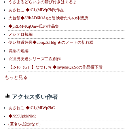
うさまるどらいぶの錆び付きはぐるま
あさねこ ◆tC1gMIWp2k氏作品
大首領◆8BbAD6KiAgと冒険者たちの休憩所
◆pRBMvKqQmw氏の作品集
メシテロ短編
使レ無避妊具◆ubsqzS.Hdg ★のノートの切れ端
胃薬の短編
☆凜男友達シリーズ二次創作
【R-18（G）】なつしお ◆myjeheQZSoの作品投下所
もっと見る
アクセス多い作者
あさねこ ◆tC1gMIWp2kC
◆N99UpbkNMc
(匿名/未設定など)