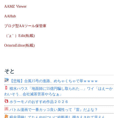
AAMZ Viewer
AAHub
ブログ型AAツール保管庫
（´д｀）Edit(転載)
OrinrinEditor(転載)
そと
【悲報】台風15号の進路、めちゃくちゃで草ｗｗｗｗ
積水ハウス「地面師に55億円騙し取られた…」ワイ「はえーか
わいそう…会社滅茶苦茶やろなぁ」
ホラーモノのおすすめ作品２０２６
バトル漫画で一番カッコ良い属性って『雷』だよな？
税金滞納してたんやがついに給料差し押さえされて笑えん