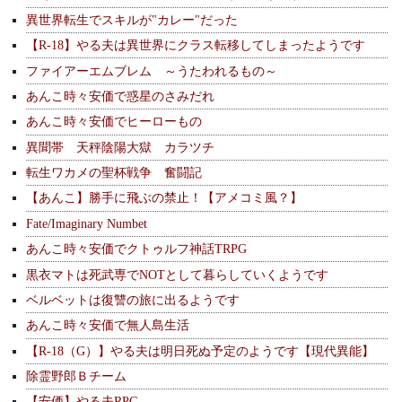
異世界転生でスキルが"カレー"だった
【R-18】やる夫は異世界にクラス転移してしまったようです
ファイアーエムブレム ～うたわれるもの～
あんこ時々安価で惑星のさみだれ
あんこ時々安価でヒーローもの
異聞帯 天秤陰陽大獄 カラツチ
転生ワカメの聖杯戦争 奮闘記
【あんこ】勝手に飛ぶの禁止！【アメコミ風？】
Fate/Imaginary Numbet
あんこ時々安価でクトゥルフ神話TRPG
黒衣マトは死武専でNOTとして暮らしていくようです
ベルベットは復讐の旅に出るようです
あんこ時々安価で無人島生活
【R-18（G）】やる夫は明日死ぬ予定のようです【現代異能】
除霊野郎Ｂチーム
【安価】やる夫RPG