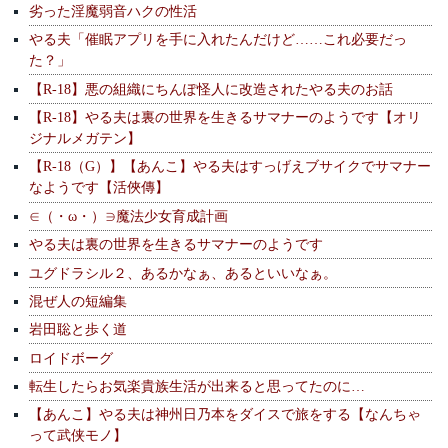
劣った淫魔弱音ハクの性活
やる夫「催眠アプリを手に入れたんだけど……これ必要だっ
た？」
【R-18】悪の組織にちんぽ怪人に改造されたやる夫のお話
【R-18】やる夫は裏の世界を生きるサマナーのようです【オリ
ジナルメガテン】
【R-18（G）】【あんこ】やる夫はすっげえブサイクでサマナー
なようです【活俠傳】
∈（・ω・）∋魔法少女育成計画
やる夫は裏の世界を生きるサマナーのようです
ユグドラシル２、あるかなぁ、あるといいなぁ。
混ぜ人の短編集
岩田聡と歩く道
ロイドボーグ
転生したらお気楽貴族生活が出来ると思ってたのに…
【あんこ】やる夫は神州日乃本をダイスで旅をする【なんちゃ
って武侠モノ】