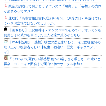
統合失調症って何がどうヤバいの？「現実」と「妄想」の境界
が崩れるってマジ？
蓮舫氏「高市首相は歯科受診を8月6日（原爆の日）を避けて行
くべきお立場ではないでしょうか」
【画像あり】伝説巨神イデオンの作中で初めてイデオンガンを
使用しその威力を目にした主人公達の反応がこちら…
【Web小説紹介・感想】後世の歴史家いわく、俺は面従腹背の
成り上がり復讐者らしい【転生・勘違い・歴史・ギャグコメデ
ィ】
「これ描いて死ね」6話感想 創作の楽しさと厳しさ、出逢いと
再会。コミティア閉会まで面白い初のサークル参加！！