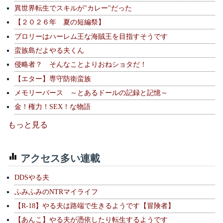
異世界転生でスキルが"カレー"だった
【２０２６年 夏の短編祭】
ブロリーはハーレム王な海賊王を目指すそうです
蛮族島だよやる夫くん
侵略者？ そんなことよりおねショタだ！
【エター】専守防衛蛮族
メモリーバース ～とあるドールの記録と記憶～
金！権力！SEX！な物語
もっと見る
アクセス多い連載
DDSやる夫
ふみふみのNTRマイライフ
【R-18】やる夫は路端で生きるようです【冒険者】
【あんこ】やる夫が憑依したり転生するようです