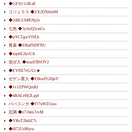
◆GESU1/dEaE
ゴジュラス ◆ZX2DX6eltM
◆2sRGUbBO9j2n
七色 ◆5yAzQ5rmCs
◆jrSCTgwVlSEh
胃薬 ◆036aFhDFNU
◆xqs6E2kxUA
混ぜ人 ◆mazEBItOV2
◆EV0X7vG/Uc★
ゼゲン星人 ◆E8kwFGHptY
◆1v1ZPWQmKI
◆4RALeHt2Lppf
ババコンガ ◆Ff7nWZGtso
厄満 ◆z7/J4m7zvM
◆YRoT2hdiZ7t.
◆l872UrR6yw