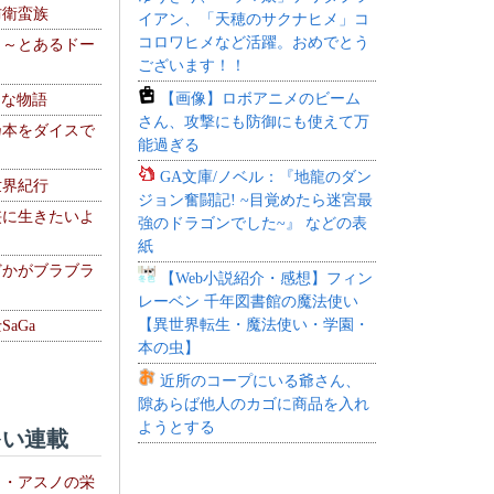
防衛蛮族
イアン、「天穂のサクナヒメ」コ
コロワヒメなど活躍。おめでとう
 ～とあるドー
ございます！！
～
【画像】ロボアニメのビーム
！な物語
さん、攻撃にも防御にも使えて万
乃本をダイスで
能過ぎる
GA文庫/ノベル：『地龍のダン
世界紀行
ジョン奮闘記! ~目覚めたら迷宮最
侠に生きたいよ
強のドラゴンでした~』 などの表
紙
どかがブラブラ
【Web小説紹介・感想】フィン
レーベン 千年図書館の魔法使い
【異世界転生・魔法使い・学園・
aGa
本の虫】
近所のコープにいる爺さん、
隙あらば他人のカゴに商品を入れ
ようとする
い連載
ト・アスノの栄