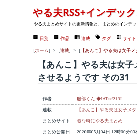
やる夫RSS+インデッ
やる夫まとめサイトの更新情報と、まとめのインデッ
日別
作品
連載
タグ
サイト
[
ホーム
]
>
[
連載
]
>
[
【あんこ】やる夫は女子メ
【あんこ】やる夫は女子
させるようです その31
作者
服部くん ◆IATssf219I
連載
【あんこ】やる夫は女子メダ
まとめサイト
暇な時にやる夫まとめ
まとめ公開日
2020年05月04日 12時00分00