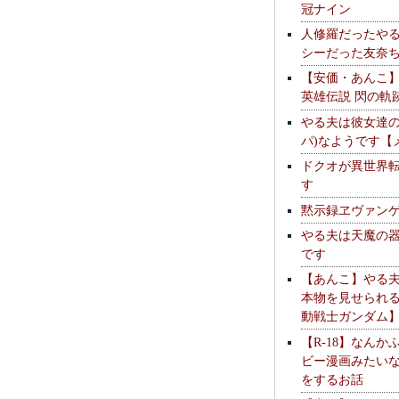
冠ナイン
人修羅だったや
シーだった友奈
【安価・あんこ
英雄伝説 閃の軌
やる夫は彼女達の
パ)なようです【
ドクオが異世界
す
黙示録ヱヴァン
やる夫は天魔の
です
【あんこ】やる
本物を見せられ
動戦士ガンダム
【R-18】なんか
ビー漫画みたい
をするお話