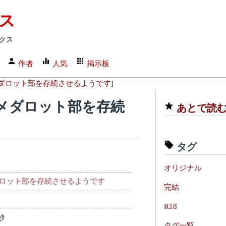
クス
クス
作者
人気
掲示板
ダロット部を存続させるようです
]
メダロット部を存続
あとで読
タグ
オリジナル
ロット部を存続させるようです
完結
R18
秒
タグ一覧