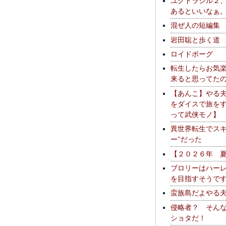
ユグドラシル２
あるといいなぁ
混ぜ人の短編集
岩田聡と歩く道
ロイドボーグ
転生したらお気
来ると思ってた
【あんこ】やる
をダイスで旅を
って武侠モノ】
異世界転生でスキ
ー"だった
【２０２６年 
ブロリーはハー
を目指すそうで
蛮族島だよやる
侵略者？ そん
ショタだ！