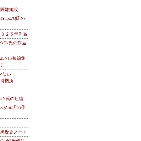
ナ
kの隔離施設
Yupz7Q氏の
２０２５年作品
UbkCk氏の作品
325NHs短編集
ロ】
かない
Mの待機所
集
HptY氏の短編
heQZSo氏の作
cの黒歴史ノート
WQmKI氏作品