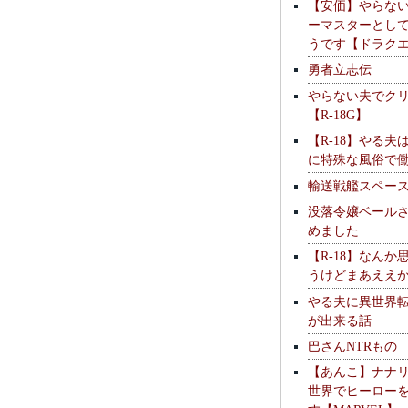
【安価】やらな
ーマスターとし
うです【ドラク
勇者立志伝
やらない夫でク
【R-18G】
【R-18】やる夫
に特殊な風俗で
輸送戦艦スペー
没落令嬢ベール
めました
【R-18】なんか
うけどまあええ
やる夫に異世界
が出来る話
巴さんNTRもの
【あんこ】ナナ
世界でヒーロー