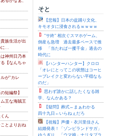
、あるかなぁ、
。
そと
【悲報】日本の盆踊り文化、
キモオタに浸食されるｗｗｗｗ
”サ終” 相次ぐスマホゲーム、
楽貴族生活が出
倒産も急増 過去最多ペースで推
のに…
移 「当たれば一攫千金」過去の
時代に
夫は神州日乃本
する【なんちゃ
【ハンターハンター】クロロ
「オレにとってこの状態はコーヒ
ーブレイクと変わらない平穏なも
ルが"カレ
のだ」
思わず誰かに話したくなる雑
夏の短編祭】
学、なんかある？
レム王な海賊王
【疑問】葬式←まぁわかる
す
四十九日←いらねぇだろ
夫くん
【祝報】声優・衣川里佳さん
なことよりおね
結婚発表！「ゾンビランドサガ」
ゆうぎり、「ウマ娘」ナリタブラ