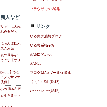
ブラウザでAA編集
新人など
リンク
プリを手に入れ
これ必要だっ
やる夫の感想ブログ
織にちんぽ怪人
やる夫系掲示板
る夫のお話
AAMZ Viewer
は裏の世界を生
ようです【オリ
AAHub
】
【あんこ】やる
ブログ型AAツール保管庫
サイクでサマナ
（´д｀）Edit(転載)
活俠傳】
法少女育成計画
OrinrinEditor(転載)
界を生きるサマ