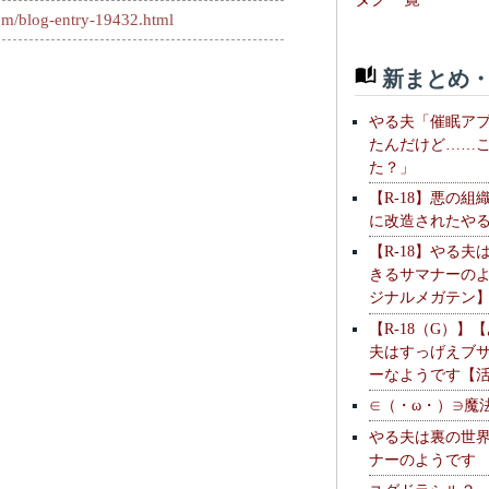
com/blog-entry-19432.html
新まとめ・
やる夫「催眠ア
たんだけど……
た？」
【R-18】悪の組
に改造されたや
【R-18】やる夫
きるサマナーの
ジナルメガテン
【R-18（G）】
夫はすっげえブ
ーなようです【
∈（・ω・）∋魔
やる夫は裏の世
ナーのようです