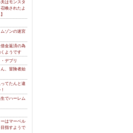
い夫はモンスタ
て召喚されたよ
エ】
リムゾンの迷宮
は借金返済の為
働くようです
ス・デブリ
さん、冒険者始
思ってたんと違
か！
転生でハーレム
リーはマーベル
を目指すようで