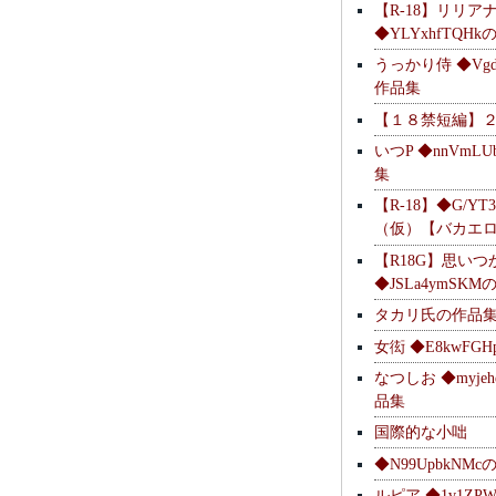
【R-18】リリア
◆YLYxhfTQH
うっかり侍 ◆Vgdl
作品集
【１８禁短編】
いつP ◆nnVmL
集
【R-18】◆G/YT
（仮）【バカエ
【R18G】思いつ
◆JSLa4ymSK
タカリ氏の作品
女衒 ◆E8kwFG
なつしお ◆myje
品集
国際的な小咄
◆N99UpbkNM
ルピア ◆1v1ZP