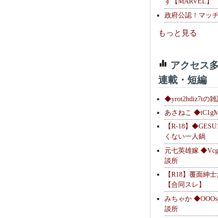
す【MARVEL】
政府公認！マッ
もっと見る
アクセス多
連載・短編
◆yrot2hdiz7tの
あさねこ ◆tC1g
【R-18】◆GESU
くない一人鍋
元七英雄嫁 ◆Vcg
談所
【R18】覆面紳
【合同スレ】
みちゃか ◆OOOs
談所