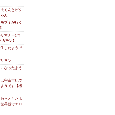
る夫くんとピク
ちゃん
】モブ？が行く
跡
サマナー(パ
メガテン】
転生したようで
ゲリヲン
器になったよう
夫は宇宙世紀で
るようです【機
】
ふわっとしたホ
な世界観でエロ