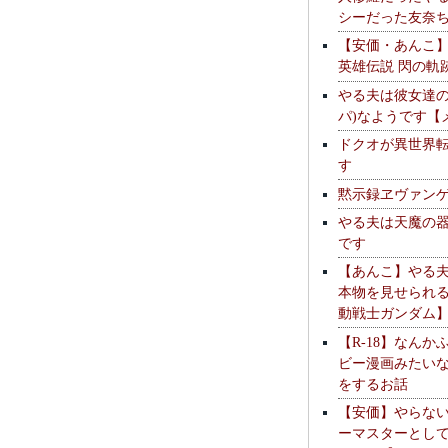
シーだった友奈
【安価・あんこ
英雄伝説 閃の軌
やる夫は彼女達の
パ)なようです【
ドクオが異世界
す
黙示録ヱヴァン
やる夫は天魔の
です
【あんこ】やる
本物を見せられ
動戦士ガンダム
【R-18】なんか
ビー漫画みたい
をするお話
【安価】やらな
ーマスターとし