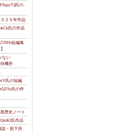
Yupz7Q氏の
２０２５年作品
UbkCk氏の作品
325NHs短編集
ロ】
かない
Mの待機所
集
HptY氏の短編
heQZSo氏の作
cの黒歴史ノート
WQmKI氏作品
wの雑談・投下所