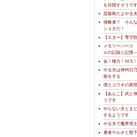
を目指すそうで
蛮族島だよやる
侵略者？ そん
ショタだ！
【エター】専守
メモリーバース
ルの記録と記憶
金！権力！SEX
やる夫は神州日
旅をする
僕とユウキの異
【あんこ】武と
うです
やらない夫とま
するようです
やる夫で魔界塔士S
勇者ヤルオと陛