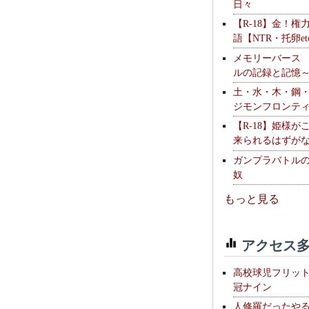
日々
【R-18】金！権
語【NTR・托卵et
メモリーバース
ルの記録と記憶
土・水・木・鋼
ジモンフロンテ
【R-18】姫様が
来られるはずが
ガンプラバトル
奴
もっと見る
アクセス多
高校球児フリッ
冠ナイン
人修羅だったや