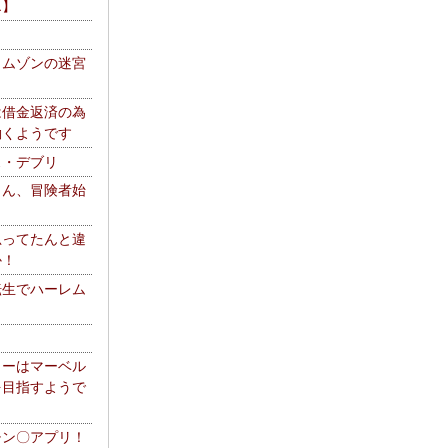
エ】
リムゾンの迷宮
は借金返済の為
働くようです
ス・デブリ
さん、冒険者始
思ってたんと違
か！
転生でハーレム
リーはマーベル
を目指すようで
チン〇アプリ！