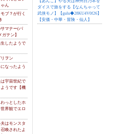
【あんこ】やる夫は神州日乃本を
ちゃん
ダイスで旅をする【なんちゃって
武侠モノ】【gulu◆28KU4V0f26】
】モブ？が行く
【安価・中華・冒険・仙人】
跡
サマナー(パ
メガテン】
転生したようで
ゲリヲン
器になったよう
夫は宇宙世紀で
るようです【機
】
ふわっとしたホ
な世界観でエロ
い夫はモンスタ
て召喚されたよ