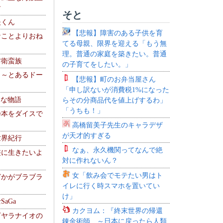
す
そと
夫くん
【悲報】障害のある子供を育
なことよりおね
てる母親、限界を迎える「もう無
理。普通の家庭を築きたい。普通
防衛蛮族
の子育てをしたい。」
 ～とあるドー
【悲報】町のお弁当屋さん
～
「申し訳ないが消費税1%になった
！な物語
らその分商品代を値上げするわ」
「うちも！」
乃本をダイスで
高橋留美子先生のキャラデザ
が天才的すぎる
世界紀行
なぁ、永久機関ってなんで絶
侠に生きたいよ
対に作れないん？
女「飲み会でモテたい男はト
どかがブラブラ
イレに行く時スマホを置いてい
け」
aGa
カクヨム：『終末世界の帰還
下ヤラナイオの
錬金術師 ～日本に戻ったら人類