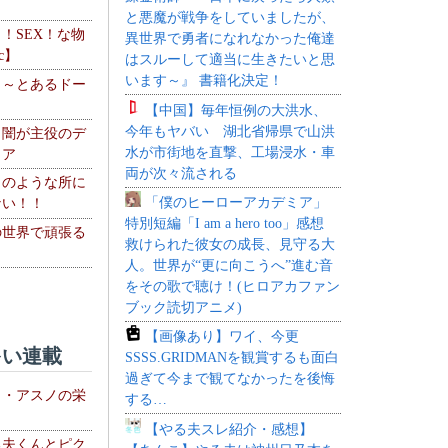
と悪魔が戦争をしていましたが、
力！SEX！な物
異世界で勇者になれなかった俺達
c】
はスルーして適当に生きたいと思
います～』 書籍化決定！
 ～とあるドー
～
【中国】毎年恒例の大洪水、
今年もヤバい 湖北省帰県で山洪
・闇が主役のデ
水が市街地を直撃、工場浸水・車
ィア
両が次々流される
このような所に
「僕のヒーローアカデミア」
ない！！
特別短編「I am a hero too」感想
の世界で頑張る
救けられた彼女の成長、見守る大
人。世界が“更に向こうへ”進む音
をその歌で聴け！(ヒロアカファン
ブック読切アニメ)
【画像あり】ワイ、今更
い連載
SSSS.GRIDMANを観賞するも面白
過ぎて今まで観てなかったを後悔
ト・アスノの栄
する…
【やる夫スレ紹介・感想】
る夫くんとピク