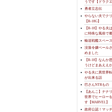
うです【ドラク
勇者立志伝
やらない夫でク
【R-18G】
【R-18】やる夫
に特殊な風俗で
輸送戦艦スペー
没落令嬢ベール
めました
【R-18】なんか
うけどまあええ
やる夫に異世界
が出来る話
巴さんNTRもの
【あんこ】ナナ
世界でヒーロー
す【MARVEL】
政府公認！マッ