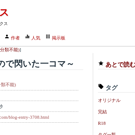
クス
クス
作者
人気
掲示板
分類不能)
]
ので閃いた一コマ～
あとで読
類不能)
タグ
オリジナル
秒
完結
.com/blog-entry-3708.html
R18
タグ一覧