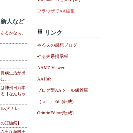
ブラウザでAA編集
新人など
リンク
、あるかなぁ、
。
やる夫の感想ブログ
やる夫系掲示板
AAMZ Viewer
楽貴族生活が出
AAHub
のに…
夫は神州日乃本
ブログ型AAツール保管庫
する【なんちゃ
（´д｀）Edit(転載)
ルが"カレ
OrinrinEditor(転載)
夏の短編祭】
レム王な海賊王