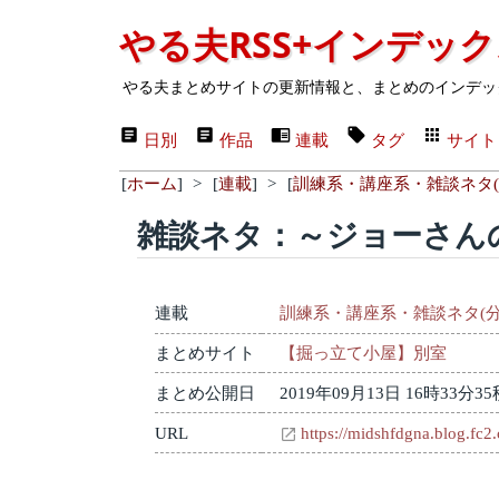
やる夫RSS+インデッ
やる夫まとめサイトの更新情報と、まとめのインデッ
日別
作品
連載
タグ
サイト
[
ホーム
]
>
[
連載
]
>
[
訓練系・講座系・雑談ネタ(
雑談ネタ：～ジョーさん
連載
訓練系・講座系・雑談ネタ(分
まとめサイト
【掘っ立て小屋】別室
まとめ公開日
2019年09月13日 16時33分35
URL
https://midshfdgna.blog.fc2