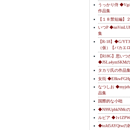
うっかり侍 ◆Vgdl
作品集
【１８禁短編】
いつP ◆nnVmL
集
【R-18】◆G/YT
（仮）【バカエ
【R18G】思いつ
◆JSLa4ymSK
タカリ氏の作品
女衒 ◆E8kwFG
なつしお ◆myje
品集
国際的な小咄
◆N99UpbkNM
ルピア ◆1v1ZP
◆toJd5AYQt