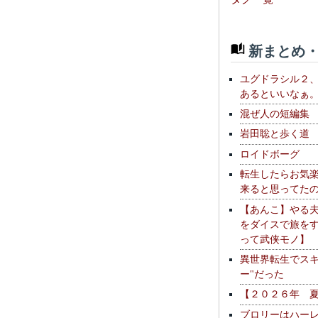
新まとめ・
ユグドラシル２
あるといいなぁ
混ぜ人の短編集
岩田聡と歩く道
ロイドボーグ
転生したらお気
来ると思ってた
【あんこ】やる
をダイスで旅を
って武侠モノ】
異世界転生でスキ
ー"だった
【２０２６年 
ブロリーはハー