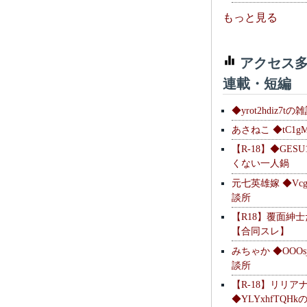
もっと見る
アクセス多
連載・短編
◆yrot2hdiz7tの
あさねこ ◆tC1g
【R-18】◆GESU
くない一人鍋
元七英雄嫁 ◆Vcg
談所
【R18】覆面紳
【合同スレ】
みちゃか ◆OOOs
談所
【R-18】リリア
◆YLYxhfTQH