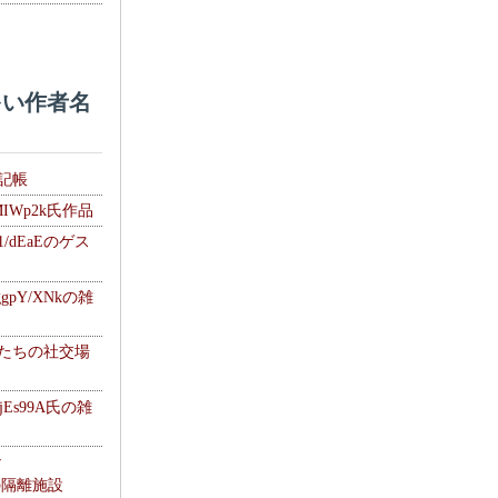
い作者名
雑記帳
MIWp2k氏作品
1/dEaEのゲス
gpY/XNkの雑
士たちの社交場
jEs99A氏の雑
ナ
kの隔離施設