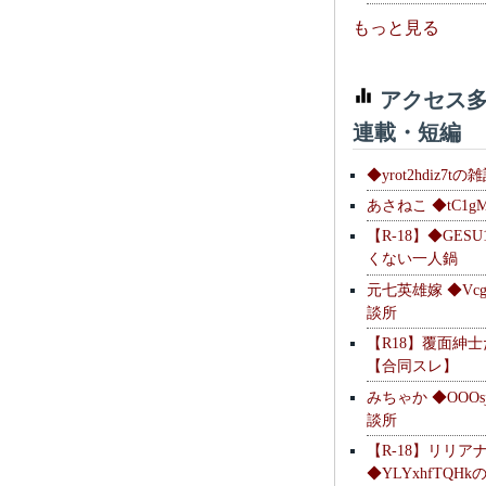
もっと見る
アクセス多
連載・短編
◆yrot2hdiz7tの
あさねこ ◆tC1g
【R-18】◆GESU
くない一人鍋
元七英雄嫁 ◆Vcg
談所
【R18】覆面紳
【合同スレ】
みちゃか ◆OOOs
談所
【R-18】リリア
◆YLYxhfTQH