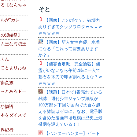
する【なんちゃ
そと
ルが"カレ
【画像】このボケて、破壊力
ありすぎてクッソワロタｗｗｗｗ
ｗｗｗｗｗ
夏の短編祭】
【画像】新人女性声優、水着
レム王な海賊王
になる「これって需要あります
す
か？」
夫くん
【幽霊否定派、完全論破】幽
なことよりおね
霊がいないなら午前2時に一人で
墓石を木刀で叩き割れるよな？ｗ
防衛蛮族
ｗｗｗｗ
 ～とあるドー
【話題】日本で1番売れている
～
雑誌、週刊少年ジャンプ紙版が
100万部を下回り国内で大台を超
！な物語
える雑誌はゼロに。なお、電子版
乃本をダイスで
を含めた漫画市場規模は歴史上最
盛期を迎えている！！
世界紀行
【ハンターハンター】ビート