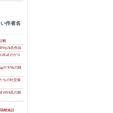
い作者名
雑記帳
MIWp2k氏作品
1/dEaEのゲス
gpY/XNkの雑
士たちの社交場
jEs99A氏の雑
ナ
kの隔離施設