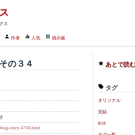
クス
クス
作者
人気
掲示板
 その３４
あとで読
タグ
オリジナル
完結
秒
R18
/blog-entry-4750.html
タグ一覧