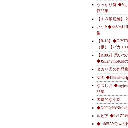
うっかり侍 ◆Vgdl
作品集
【１８禁短編】
いつP ◆nnVmL
集
【R-18】◆G/YT
（仮）【バカエ
【R18G】思いつ
◆JSLa4ymSK
タカリ氏の作品
女衒 ◆E8kwFG
なつしお ◆myje
品集
国際的な小咄
◆N99UpbkNM
ルピア ◆1v1ZP
◆toJd5AYQt