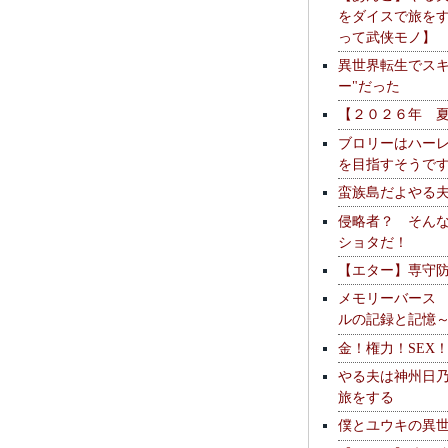
をダイスで旅を
って武侠モノ】
異世界転生でスキ
ー"だった
【２０２６年 
ブロリーはハー
を目指すそうで
蛮族島だよやる
侵略者？ そん
ショタだ！
【エター】専守
メモリーバース
ルの記録と記憶
金！権力！SEX
やる夫は神州日
旅をする
僕とユウキの異