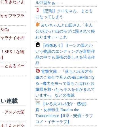
侠に生きたいよ
ル07型かぁ……
【悲報】クロちゃん、まとも
どかがブラブラ
になってしまう
みいちゃんと山田さん「主人
aGa
公がぽっと出のモブに殺されて終
わります」←これ
下ヤラナイオの
【画像あり】リーンの翼とか
いう物語のエンディングが富野作
力！SEX！な物
品の中でも屈指の美しさを誇る作
c】
品
 ～とあるドー
電撃文庫：『落ちぶれ天才令
～
嬢のご奉仕で凡人の俺は最強にな
る ~魔力を失って落ちこぼれたお
嬢様を救ったらキスをせがまれて
います~』 などの表紙
い連載
【やる夫スレ紹介・感想】
真・女神転生 Road to the
ト・アスノの栄
Transcendence【R18・安価・ラブ
コメ・イチャラブ】
る夫くんとピク