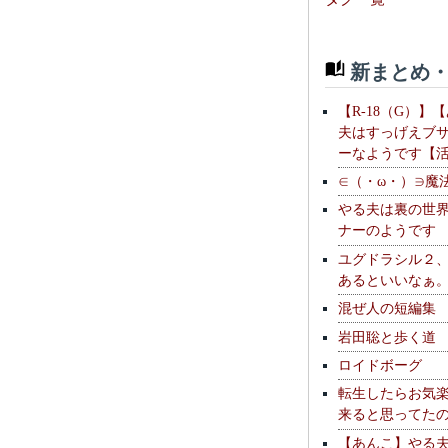
新まとめ・
【R-18（G）】
夫はすっげえブ
ーなようです【
∈（・ω・）∋魔
やる夫は裏の世
ナーのようです
ユグドラシル２
あるといいなぁ
混ぜ人の短編集
岩田聡と歩く道
ロイドボーグ
転生したらお気
来ると思ってた
【あんこ】やる