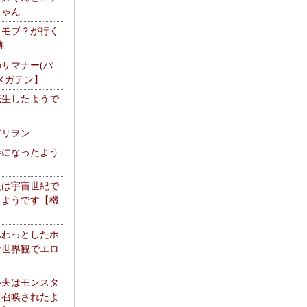
ちゃん
】モブ？が行く
跡
サマナー(パ
メガテン】
転生したようで
ゲリヲン
器になったよう
夫は宇宙世紀で
るようです【機
】
ふわっとしたホ
な世界観でエロ
い夫はモンスタ
て召喚されたよ