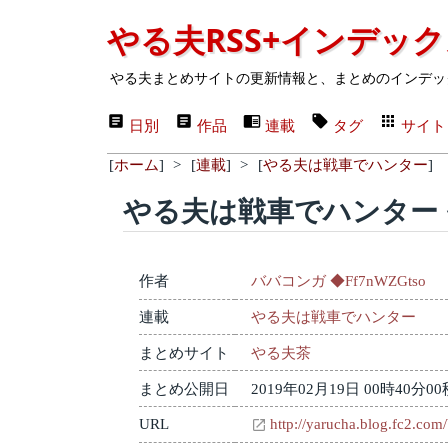
やる夫RSS+インデッ
やる夫まとめサイトの更新情報と、まとめのインデッ
日別
作品
連載
タグ
サイト
[
ホーム
]
>
[
連載
]
>
[
やる夫は戦車でハンター
]
やる夫は戦車でハンター
作者
ババコンガ ◆Ff7nWZGtso
連載
やる夫は戦車でハンター
まとめサイト
やる夫茶
まとめ公開日
2019年02月19日 00時40分00
URL
http://yarucha.blog.fc2.com