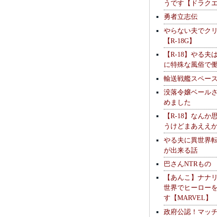
うです【ドラク
勇者立志伝
やらない夫でク
【R-18G】
【R-18】やる夫
に特殊な風俗で
輸送戦艦スペー
没落令嬢ベール
めました
【R-18】なんか
うけどまあええ
やる夫に異世界
が出来る話
巴さんNTRもの
【あんこ】ナナ
世界でヒーロー
す【MARVEL】
政府公認！マッ