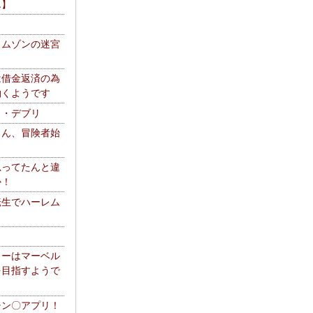
エ】
リムゾンの迷宮
は借金返済の為
働くようです
ス・デブリ
さん、冒険者始
思ってたんと違
か！
転生でハーレム
リーはマーベル
を目指すようで
チン〇アプリ！