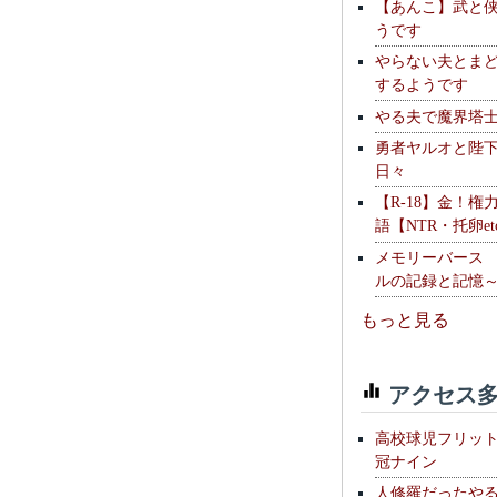
【あんこ】武と
うです
やらない夫とま
するようです
やる夫で魔界塔士S
勇者ヤルオと陛
日々
【R-18】金！権
語【NTR・托卵et
メモリーバース
ルの記録と記憶
もっと見る
アクセス多
高校球児フリッ
冠ナイン
人修羅だったや