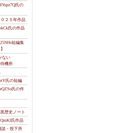
Yupz7Q氏の
２０２５年作品
UbkCk氏の作品
325NHs短編集
ロ】
かない
Mの待機所
集
HptY氏の短編
heQZSo氏の作
cの黒歴史ノート
WQmKI氏作品
wの雑談・投下所