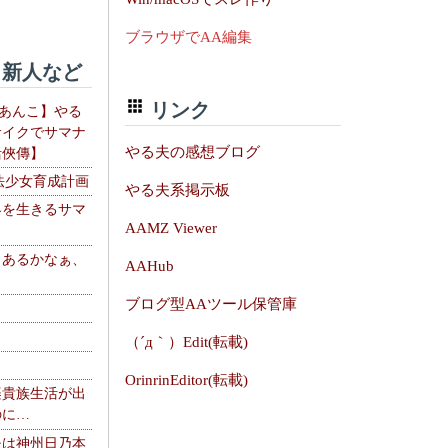
ブラウザでAA編集
新人など
リンク
【あんこ】やる
サイクでサマナ
やる夫の感想ブログ
活俠傳】
法少女育成計画
やる夫系掲示板
界を生きるサマ
AAMZ Viewer
、あるかなぁ、
AAHub
。
ブログ型AAツール保管庫
（´д｀）Edit(転載)
OrinrinEditor(転載)
楽貴族生活が出
のに…
夫は神州日乃本