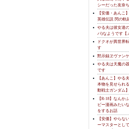
シーだった友奈
【安価・あんこ
英雄伝説 閃の軌
やる夫は彼女達の
パ)なようです【
ドクオが異世界
す
黙示録ヱヴァン
やる夫は天魔の
です
【あんこ】やる
本物を見せられ
動戦士ガンダム
【R-18】なんか
ビー漫画みたい
をするお話
【安価】やらな
ーマスターとし