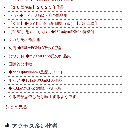
【１８禁短編】２０２５年作品
いつP ◆nnVmLUbkCk氏の作品集
【R-18】◆G/YT325NHs短編集（仮）【バカエロ】
【R18G】思いつかない ◆JSLa4ymSKMの待機所
タカリ氏の作品集
女衒 ◆E8kwFGHptY氏の短編
なつしお ◆myjeheQZSo氏の作品集
国際的な小咄
◆N99UpbkNMcの黒歴史ノート
ルピア ◆1v1ZPWQmKI氏作品
◆toJd5AYQtwの雑談・投下所
やる夫が憑依したり転生するようです
もっと見る
アクセス多い作者