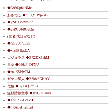
◆N99UpbkNMc
あさねこ ◆tC1gMIWp2kC
◆jrSCTgwVlSEh
◆2sRGUbBO9j2n
(匿名/未設定など)
◆GESU1/dEaE
◆xqs6E2kxUA
ゴジュラス ◆ZX2DX6eltM
胃薬 ◆036aFhDFNU
◆rnuK5PIvTM
ゼゲン星人 ◆E8kwFGHptY
七色 ◆5yAzQ5rmCs
無触蹌踉童帝 ◆HyQRiOn/vs
◆EV0X7vG/Uc★
◆4RALeHt2Lppf