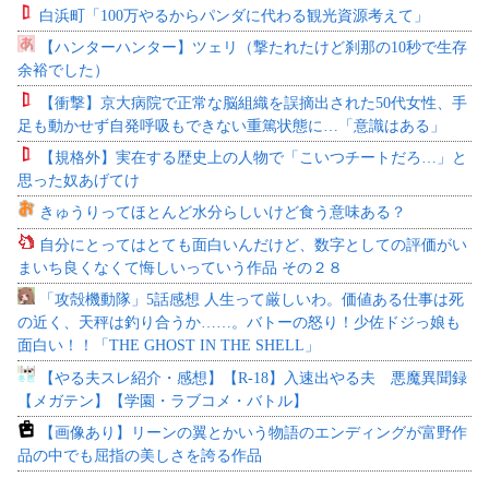
白浜町「100万やるからパンダに代わる観光資源考えて」
【ハンターハンター】ツェリ（撃たれたけど刹那の10秒で生存
余裕でした）
【衝撃】京大病院で正常な脳組織を誤摘出された50代女性、手
足も動かせず自発呼吸もできない重篤状態に…「意識はある」
【規格外】実在する歴史上の人物で「こいつチートだろ…」と
思った奴あげてけ
きゅうりってほとんど水分らしいけど食う意味ある？
自分にとってはとても面白いんだけど、数字としての評価がい
まいち良くなくて悔しいっていう作品 その２８
「攻殻機動隊」5話感想 人生って厳しいわ。価値ある仕事は死
の近く、天秤は釣り合うか……。バトーの怒り！少佐ドジっ娘も
面白い！！「THE GHOST IN THE SHELL」
【やる夫スレ紹介・感想】【R-18】入速出やる夫 悪魔異聞録
【メガテン】【学園・ラブコメ・バトル】
【画像あり】リーンの翼とかいう物語のエンディングが富野作
品の中でも屈指の美しさを誇る作品