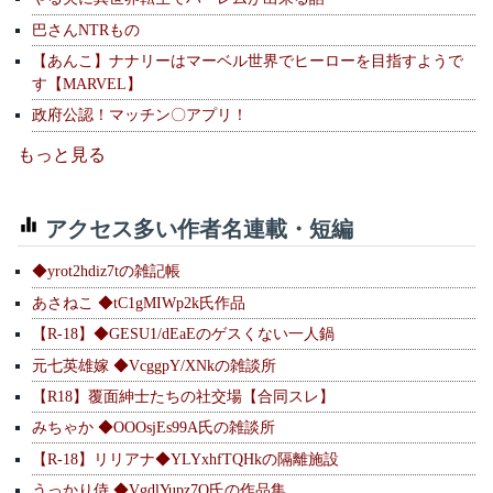
巴さんNTRもの
【あんこ】ナナリーはマーベル世界でヒーローを目指すようで
す【MARVEL】
政府公認！マッチン〇アプリ！
もっと見る
アクセス多い作者名連載・短編
◆yrot2hdiz7tの雑記帳
あさねこ ◆tC1gMIWp2k氏作品
【R-18】◆GESU1/dEaEのゲスくない一人鍋
元七英雄嫁 ◆VcggpY/XNkの雑談所
【R18】覆面紳士たちの社交場【合同スレ】
みちゃか ◆OOOsjEs99A氏の雑談所
【R-18】リリアナ◆YLYxhfTQHkの隔離施設
うっかり侍 ◆VgdlYupz7Q氏の作品集