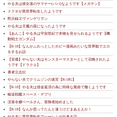
やる夫は彼女達のサマナー(パパ)なようです【メガテン】
ドクオが異世界転生したようです
黙示録ヱヴァンゲリヲン
やる夫は天魔の器になったようです
【あんこ】やる夫は宇宙世紀で本物を見せられるようです【機
動戦士ガンダム】
【R-18】なんかふわっとしたホビー漫画みたいな世界観でエロ
をするお話
【安価】やらない夫はモンスターマスターとして召喚されたよ
うです【ドラクエ】
勇者立志伝
やらない夫でクリムゾンの迷宮【R-18G】
【R-18】やる夫は借金返済の為に特殊な風俗で働くようです
輸送戦艦スペース・デブリ
没落令嬢ベールさん、冒険者始めました
【R-18】なんか思ってたんと違うけどまあええか！
やる夫に異世界転生でハーレムが出来る話