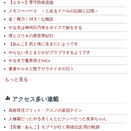
【エター】専守防衛蛮族
メモリーバース ～とあるドールの記録と記憶～
金！権力！SEX！な物語
やる夫は神州日乃本をダイスで旅をする
僕とユウキの異世界紀行
【あんこ】武と侠に生きたいようです
やらない夫とまどかがブラブラするようです
やる夫で魔界塔士SaGa
勇者ヤルオと陛下ヤラナイオの日々
もっと見る
アクセス多い連載
高校球児フリット・アスノの栄冠ナイン
人修羅だったやる夫くんとピクシーだった友奈ちゃん
【安価・あんこ】モブ？が行く英雄伝説 閃の軌跡