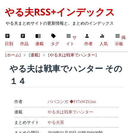
やる夫RSS+インデックス
やる夫まとめサイトの更新情報と、まとめのインデックス
サ
掲
日別
作品
連載
タグ
イト
作者
人気
示板
[
ホーム
]
>
[
連載
]
>
[
やる夫は戦車でハンター
]
やる夫は戦車でハンター その
１４
作者
ババコンガ ◆Ff7nWZGtso
連載
やる夫は戦車でハンター
まとめサイト
やる夫茶
まとめ公開日
2019年01月30日 01時30分00秒