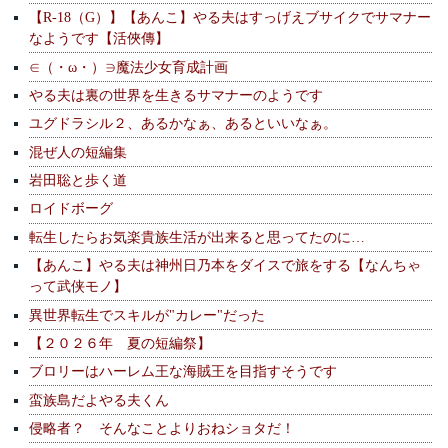
【R-18（G）】【あんこ】やる夫はすっげえブサイクでサマナー
なようです【活俠傳】
∈（・ω・）∋魔法少女育成計画
やる夫は裏の世界を生きるサマナーのようです
ユグドラシル２、あるかなぁ、あるといいなぁ。
混ぜ人の短編集
岩田聡と歩く道
ロイドボーグ
転生したらお気楽貴族生活が出来ると思ってたのに…
【あんこ】やる夫は神州日乃本をダイスで旅をする【なんちゃ
って武侠モノ】
異世界転生でスキルが"カレー"だった
【２０２６年 夏の短編祭】
ブロリーはハーレム王な海賊王を目指すそうです
蛮族島だよやる夫くん
侵略者？ そんなことよりおねショタだ！