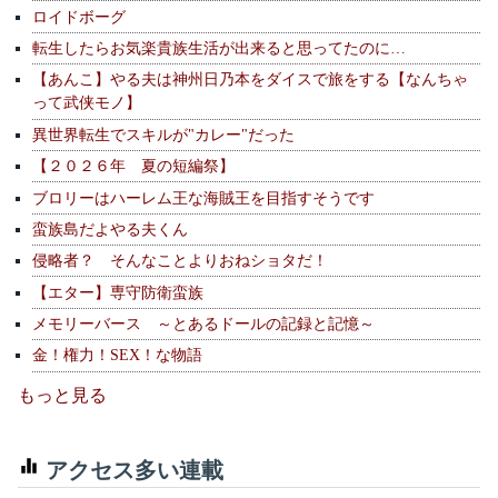
ロイドボーグ
転生したらお気楽貴族生活が出来ると思ってたのに…
【あんこ】やる夫は神州日乃本をダイスで旅をする【なんちゃ
って武侠モノ】
異世界転生でスキルが"カレー"だった
【２０２６年 夏の短編祭】
ブロリーはハーレム王な海賊王を目指すそうです
蛮族島だよやる夫くん
侵略者？ そんなことよりおねショタだ！
【エター】専守防衛蛮族
メモリーバース ～とあるドールの記録と記憶～
金！権力！SEX！な物語
もっと見る
アクセス多い連載