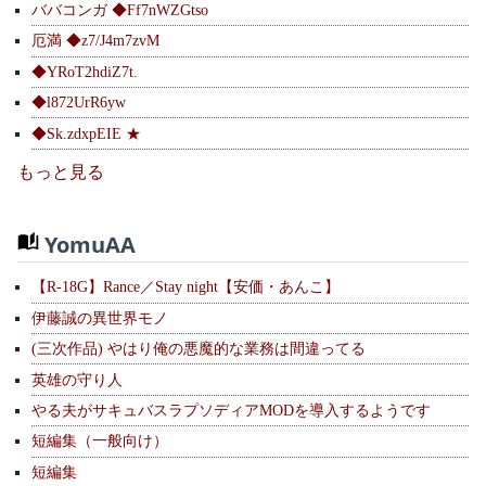
ババコンガ ◆Ff7nWZGtso
厄満 ◆z7/J4m7zvM
◆YRoT2hdiZ7t.
◆l872UrR6yw
◆Sk.zdxpEIE ★
もっと見る
YomuAA
【R-18G】Rance／Stay night【安価・あんこ】
伊藤誠の異世界モノ
(三次作品) やはり俺の悪魔的な業務は間違ってる
英雄の守り人
やる夫がサキュバスラプソディアMODを導入するようです
短編集（一般向け）
短編集