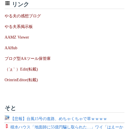
リンク
やる夫の感想ブログ
やる夫系掲示板
AAMZ Viewer
AAHub
ブログ型AAツール保管庫
（´д｀）Edit(転載)
OrinrinEditor(転載)
そと
【悲報】台風15号の進路、めちゃくちゃで草ｗｗｗｗ
積水ハウス「地面師に55億円騙し取られた…」ワイ「はえーか