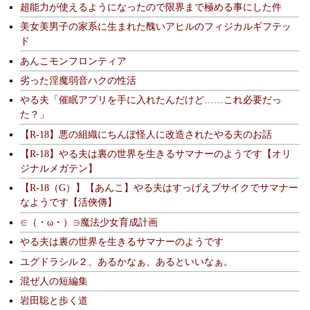
超能力が使えるようになったので限界まで極める事にした件
美女美男子の家系に生まれた醜いアヒルのフィジカルギフテッ
ド
あんこモンフロンティア
劣った淫魔弱音ハクの性活
やる夫「催眠アプリを手に入れたんだけど……これ必要だっ
た？」
【R-18】悪の組織にちんぽ怪人に改造されたやる夫のお話
【R-18】やる夫は裏の世界を生きるサマナーのようです【オリ
ジナルメガテン】
【R-18（G）】【あんこ】やる夫はすっげえブサイクでサマナー
なようです【活俠傳】
∈（・ω・）∋魔法少女育成計画
やる夫は裏の世界を生きるサマナーのようです
ユグドラシル２、あるかなぁ、あるといいなぁ。
混ぜ人の短編集
岩田聡と歩く道