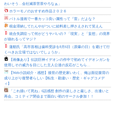
わいそう…会社滅茶苦茶やろなぁ」
ホラーモノのおすすめ作品２０２６
バトル漫画で一番カッコ良い属性って『雷』だよな？
税金滞納してたんやがついに給料差し押さえされて笑えん
統合失調症って何がどうヤバいの？「現実」と「妄想」の境界
が崩れるってマジ？
蓮舫氏「高市首相は歯科受診を8月6日（原爆の日）を避けて行
くべきお立場ではないでしょうか」
【画像あり】伝説巨神イデオンの作中で初めてイデオンガンを
使用しその威力を目にした主人公達の反応がこちら…
【Web小説紹介・感想】後世の歴史家いわく、俺は面従腹背の
成り上がり復讐者らしい【転生・勘違い・歴史・ギャグコメデ
ィ】
「これ描いて死ね」6話感想 創作の楽しさと厳しさ、出逢いと
再会。コミティア閉会まで面白い初のサークル参加！！