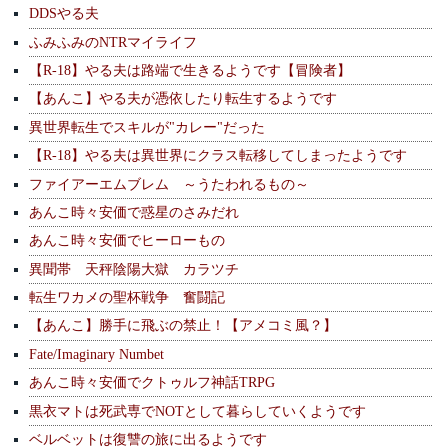
DDSやる夫
ふみふみのNTRマイライフ
【R-18】やる夫は路端で生きるようです【冒険者】
【あんこ】やる夫が憑依したり転生するようです
異世界転生でスキルが"カレー"だった
【R-18】やる夫は異世界にクラス転移してしまったようです
ファイアーエムブレム ～うたわれるもの～
あんこ時々安価で惑星のさみだれ
あんこ時々安価でヒーローもの
異聞帯 天秤陰陽大獄 カラツチ
転生ワカメの聖杯戦争 奮闘記
【あんこ】勝手に飛ぶの禁止！【アメコミ風？】
Fate/Imaginary Numbet
あんこ時々安価でクトゥルフ神話TRPG
黒衣マトは死武専でNOTとして暮らしていくようです
ベルベットは復讐の旅に出るようです