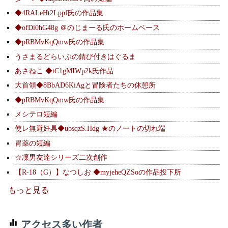
◆4RALeHt2Lppf氏の作品集
◆ofDi0hG48g ＠のじまーる氏のホームベース
◆pRBMvKqQmw氏の作品集
うさまるどらいぶの錆び付きはぐるま
あさねこ ◆tC1gMIWp2k氏作品
大首領◆8BbAD6KiAgと冒険者たちの休憩所
◆pRBMvKqQmw氏の作品集
メシテロ短編
使レ無避妊具◆ubsqzS.Hdg ★のノートの切れ端
胃薬の短編
☆凜男友達シリーズ二次創作
【R-18（G）】なつしお ◆myjeheQZSoの作品投下所
もっと見る
アクセス多い作者