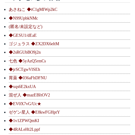
あさねこ ◆tC1gMIWp2kC
◆N99UpbkNMc
(匿名/未設定など)
◆GESU1/dEaE
ゴジュラス ◆ZX2DX6eltM
◆2sRGUbBO9j2n
七色 ◆5yAzQ5rmCs
◆jrSCTgwVlSEh
胃薬 ◆036aFhDFNU
◆xqs6E2kxUA
混ぜ人 ◆mazEBItOV2
◆EV0X7vG/Uc★
ゼゲン星人 ◆E8kwFGHptY
◆1v1ZPWQmKI
◆4RALeHt2Lppf