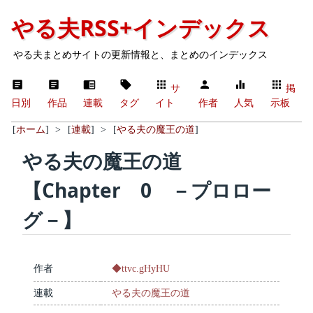
やる夫RSS+インデックス
やる夫まとめサイトの更新情報と、まとめのインデックス
サ
掲
日別
作品
連載
タグ
イト
作者
人気
示板
[
ホーム
]
>
[
連載
]
>
[
やる夫の魔王の道
]
やる夫の魔王の道
【Chapter 0 －プロロー
グ－】
作者
◆ttvc.gHyHU
連載
やる夫の魔王の道