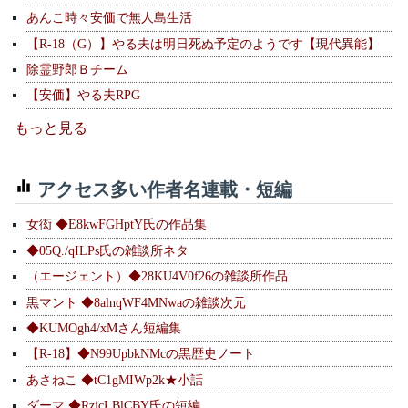
あんこ時々安価で無人島生活
【R-18（G）】やる夫は明日死ぬ予定のようです【現代異能】
除霊野郎Ｂチーム
【安価】やる夫RPG
もっと見る
アクセス多い作者名連載・短編
女衒 ◆E8kwFGHptY氏の作品集
◆05Q./qILPs氏の雑談所ネタ
（エージェント）◆28KU4V0f26の雑談所作品
黒マント ◆8alnqWF4MNwaの雑談次元
◆KUMOgh4/xMさん短編集
【R-18】◆N99UpbkNMcの黒歴史ノート
あさねこ ◆tC1gMIWp2k★小話
ダーマ ◆RzjcLBlCBY氏の短編