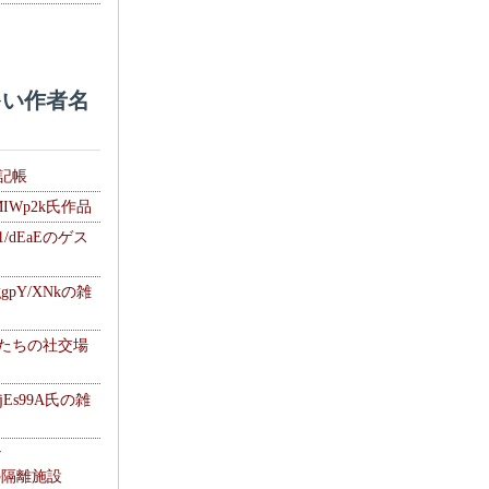
い作者名
雑記帳
MIWp2k氏作品
1/dEaEのゲス
gpY/XNkの雑
士たちの社交場
jEs99A氏の雑
ナ
kの隔離施設