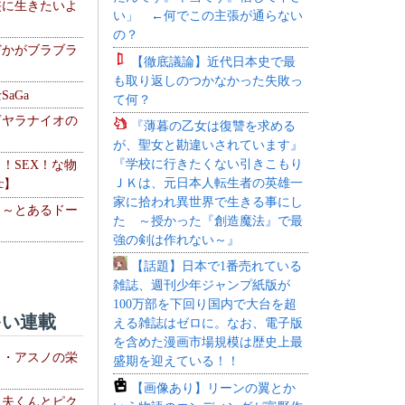
侠に生きたいよ
い」 ←何でこの主張が通らない
の？
どかがブラブラ
【徹底議論】近代日本史で最
も取り返しのつかなかった失敗っ
aGa
て何？
下ヤラナイオの
『薄暮の乙女は復讐を求める
が、聖女と勘違いされています』
『学校に行きたくない引きこもり
力！SEX！な物
ＪＫは、元日本人転生者の英雄一
c】
家に拾われ異世界で生きる事にし
 ～とあるドー
た ～授かった『創造魔法』で最
～
強の剣は作れない～』
【話題】日本で1番売れている
雑誌、週刊少年ジャンプ紙版が
100万部を下回り国内で大台を超
い連載
える雑誌はゼロに。なお、電子版
を含めた漫画市場規模は歴史上最
ト・アスノの栄
盛期を迎えている！！
【画像あり】リーンの翼とか
る夫くんとピク