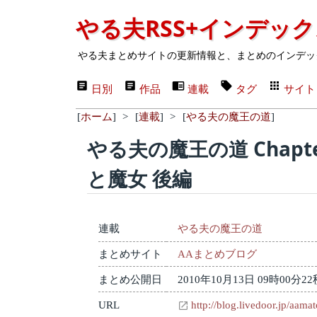
やる夫RSS+インデッ
やる夫まとめサイトの更新情報と、まとめのインデッ
日別
作品
連載
タグ
サイト
[
ホーム
]
>
[
連載
]
>
[
やる夫の魔王の道
]
やる夫の魔王の道 Chapt
と魔女 後編
連載
やる夫の魔王の道
まとめサイト
AAまとめブログ
まとめ公開日
2010年10月13日 09時00分22
URL
http://blog.livedoor.jp/aam