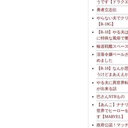
うです【ドラク
勇者立志伝
やらない夫でク
【R-18G】
【R-18】やる夫
に特殊な風俗で
輸送戦艦スペー
没落令嬢ベール
めました
【R-18】なんか
うけどまあええ
やる夫に異世界
が出来る話
巴さんNTRもの
【あんこ】ナナ
世界でヒーロー
す【MARVEL】
政府公認！マッ