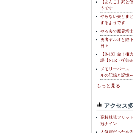
【あんこ】武と
うです
やらない夫とま
するようです
やる夫で魔界塔士S
勇者ヤルオと陛
日々
【R-18】金！権
語【NTR・托卵et
メモリーバース
ルの記録と記憶
もっと見る
アクセス多
高校球児フリッ
冠ナイン
人修羅だったや