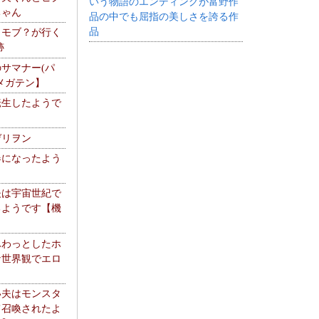
いう物語のエンディングが富野作
ちゃん
品の中でも屈指の美しさを誇る作
品
】モブ？が行く
跡
サマナー(パ
メガテン】
転生したようで
ゲリヲン
器になったよう
夫は宇宙世紀で
るようです【機
】
ふわっとしたホ
な世界観でエロ
い夫はモンスタ
て召喚されたよ