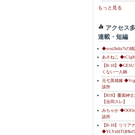
もっと見る
アクセス多
連載・短編
◆yrot2hdiz7tの
あさねこ ◆tC1g
【R-18】◆GESU
くない一人鍋
元七英雄嫁 ◆Vcg
談所
【R18】覆面紳
【合同スレ】
みちゃか ◆OOOs
談所
【R-18】リリア
◆YLYxhfTQH