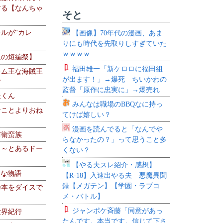
する【なんちゃ
そと
ルが"カレ
【画像】70年代の漫画、あま
りにも時代を先取りしすぎていた
ｗｗｗｗ
夏の短編祭】
福田雄一「新ケロロに福田組
レム王な海賊王
が出ます！」→爆死 ちいかわの
す
監督「原作に忠実に」→爆売れ
夫くん
みんなは職場のBBQなに持っ
なことよりおね
てけば嬉しい？
漫画を読んでると「なんでや
防衛蛮族
らなかったの？」って思うこと多
 ～とあるドー
くない？
～
【やる夫スレ紹介・感想】
！な物語
【R-18】入速出やる夫 悪魔異聞
録【メガテン】【学園・ラブコ
乃本をダイスで
メ・バトル】
ジャンポケ斉藤「同意があっ
世界紀行
たんです。本当です。信じて下さ