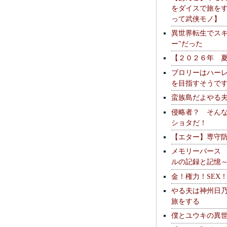
をダイスで旅を
って武侠モノ】
異世界転生でスキ
ー"だった
【２０２６年 
ブロリーはハー
を目指すそうで
蛮族島だよやる
侵略者？ そん
ショタだ！
【エター】専守
メモリーバース
ルの記録と記憶
金！権力！SEX
やる夫は神州日
旅をする
僕とユウキの異