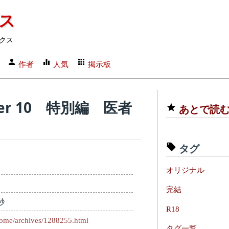
クス
クス
作者
人気
掲示板
er 10 特別編 医者
あとで読
タグ
オリジナル
完結
秒
R18
atome/archives/1288255.html
タグ一覧