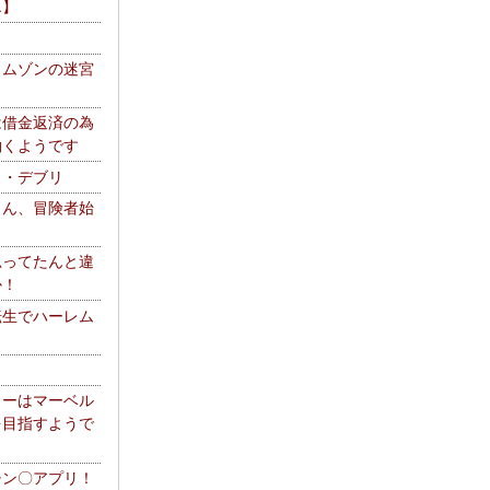
エ】
リムゾンの迷宮
は借金返済の為
働くようです
ス・デブリ
さん、冒険者始
思ってたんと違
か！
転生でハーレム
リーはマーベル
を目指すようで
チン〇アプリ！