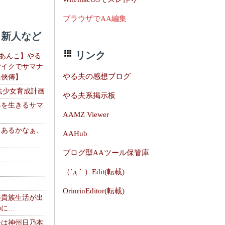
ブラウザでAA編集
新人など
リンク
【あんこ】やる
サイクでサマナ
やる夫の感想ブログ
活俠傳】
法少女育成計画
やる夫系掲示板
界を生きるサマ
AAMZ Viewer
、あるかなぁ、
AAHub
。
ブログ型AAツール保管庫
（´д｀）Edit(転載)
OrinrinEditor(転載)
楽貴族生活が出
のに…
夫は神州日乃本