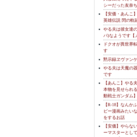
シーだった友奈
【安価・あんこ
英雄伝説 閃の軌
やる夫は彼女達の
パ)なようです【
ドクオが異世界
す
黙示録ヱヴァン
やる夫は天魔の
です
【あんこ】やる
本物を見せられ
動戦士ガンダム
【R-18】なんか
ビー漫画みたい
をするお話
【安価】やらな
ーマスターとし