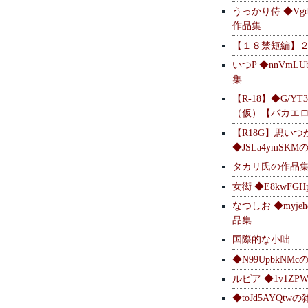
うっかり侍 ◆Vgdl
作品集
【１８禁短編】
いつP ◆nnVmL
集
【R-18】◆G/YT
（仮）【バカエ
【R18G】思いつ
◆JSLa4ymSK
タカリ氏の作品
女衒 ◆E8kwFG
なつしお ◆myje
品集
国際的な小咄
◆N99UpbkNM
ルピア ◆1v1ZP
◆toJd5AYQt