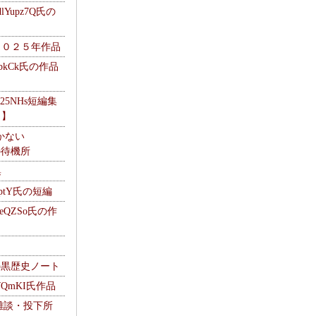
Yupz7Q氏の
２０２５年作品
UbkCk氏の作品
325NHs短編集
ロ】
かない
Mの待機所
集
HptY氏の短編
heQZSo氏の作
cの黒歴史ノート
WQmKI氏作品
wの雑談・投下所