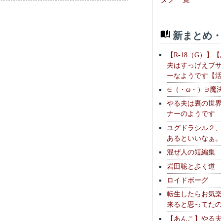
新まとめ・
【R-18（G）】
夫はすっげえブ
ーなようです【
∈（・ω・）∋魔
やる夫は裏の世
ナーのようです
ユグドラシル２
あるといいなぁ
混ぜ人の短編集
岩田聡と歩く道
ロイドボーグ
転生したらお気
来ると思ってた
【あんこ】やる