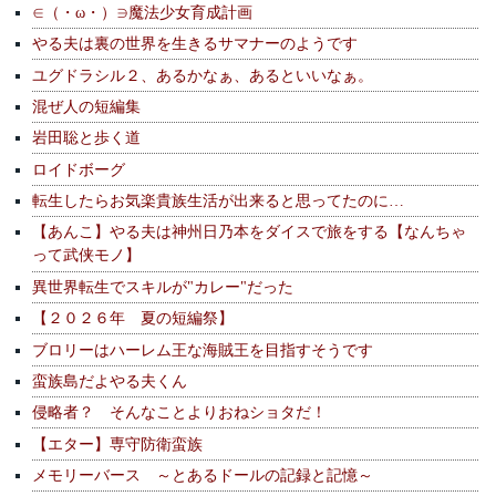
∈（・ω・）∋魔法少女育成計画
やる夫は裏の世界を生きるサマナーのようです
ユグドラシル２、あるかなぁ、あるといいなぁ。
混ぜ人の短編集
岩田聡と歩く道
ロイドボーグ
転生したらお気楽貴族生活が出来ると思ってたのに…
【あんこ】やる夫は神州日乃本をダイスで旅をする【なんちゃ
って武侠モノ】
異世界転生でスキルが"カレー"だった
【２０２６年 夏の短編祭】
ブロリーはハーレム王な海賊王を目指すそうです
蛮族島だよやる夫くん
侵略者？ そんなことよりおねショタだ！
【エター】専守防衛蛮族
メモリーバース ～とあるドールの記録と記憶～