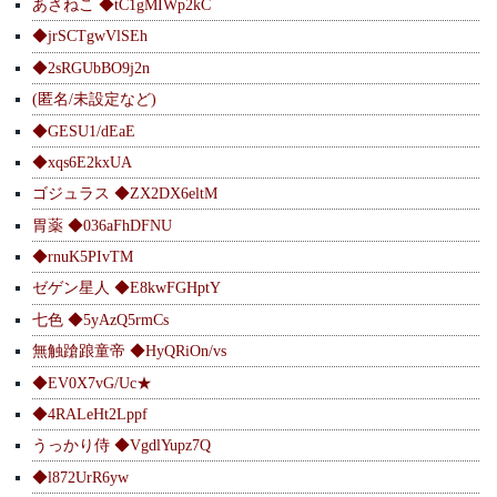
あさねこ ◆tC1gMIWp2kC
◆jrSCTgwVlSEh
◆2sRGUbBO9j2n
(匿名/未設定など)
◆GESU1/dEaE
◆xqs6E2kxUA
ゴジュラス ◆ZX2DX6eltM
胃薬 ◆036aFhDFNU
◆rnuK5PIvTM
ゼゲン星人 ◆E8kwFGHptY
七色 ◆5yAzQ5rmCs
無触蹌踉童帝 ◆HyQRiOn/vs
◆EV0X7vG/Uc★
◆4RALeHt2Lppf
うっかり侍 ◆VgdlYupz7Q
◆l872UrR6yw