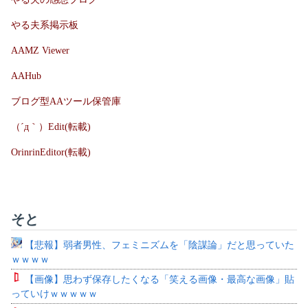
やる夫系掲示板
AAMZ Viewer
AAHub
ブログ型AAツール保管庫
（´д｀）Edit(転載)
OrinrinEditor(転載)
そと
【悲報】弱者男性、フェミニズムを「陰謀論」だと思っていた
ｗｗｗｗ
【画像】思わず保存したくなる「笑える画像・最高な画像」貼
っていけｗｗｗｗｗ