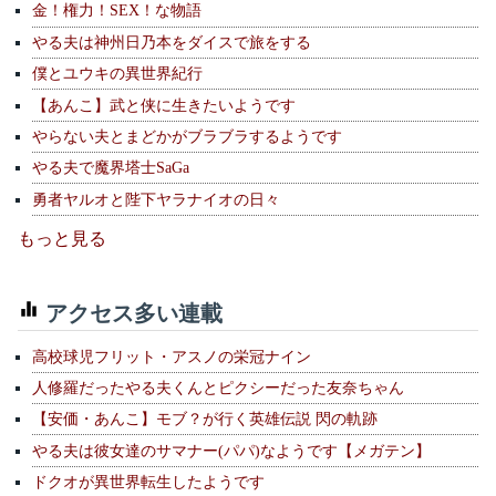
金！権力！SEX！な物語
やる夫は神州日乃本をダイスで旅をする
僕とユウキの異世界紀行
【あんこ】武と侠に生きたいようです
やらない夫とまどかがブラブラするようです
やる夫で魔界塔士SaGa
勇者ヤルオと陛下ヤラナイオの日々
もっと見る
アクセス多い連載
高校球児フリット・アスノの栄冠ナイン
人修羅だったやる夫くんとピクシーだった友奈ちゃん
【安価・あんこ】モブ？が行く英雄伝説 閃の軌跡
やる夫は彼女達のサマナー(パパ)なようです【メガテン】
ドクオが異世界転生したようです