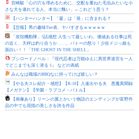
宮崎駿「心の穴を埋めるために、交配を重ねた毛虫みたいな小
さな犬を連れてる人、本当に醜い」←これどう思う？
【ハンターハンター】「凝」は「発」に含まれる？
【悲報】男の趣味Tier表、ヤバすぎるｗｗｗｗｗ
「攻殻機動隊」5話感想 人生って厳しいわ。価値ある仕事は死
の近く、天秤は釣り合うか……。バトーの怒り！少佐ドジっ娘も
面白い！！「THE GHOST IN THE SHELL」
ブシロードノベル：『現代忍者は万能ゆえに異世界迷宮を一人
でどこまでも深く潜る 1』 などの表紙
みんなは職場のBBQなに持ってけば嬉しい？
【やる夫スレ紹介・感想】【R-18】入速出やる夫 悪魔異聞録
【メガテン】【学園・ラブコメ・バトル】
【画像あり】リーンの翼とかいう物語のエンディングが富野作
品の中でも屈指の美しさを誇る作品