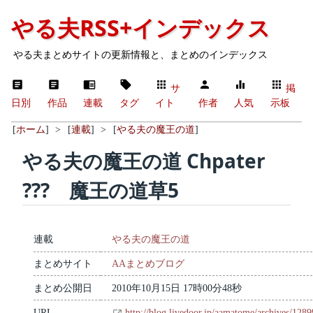
やる夫RSS+インデックス
やる夫まとめサイトの更新情報と、まとめのインデックス
サ
掲
日別
作品
連載
タグ
イト
作者
人気
示板
[
ホーム
]
>
[
連載
]
>
[
やる夫の魔王の道
]
やる夫の魔王の道 Chpater
??? 魔王の道草5
連載
やる夫の魔王の道
まとめサイト
AAまとめブログ
まとめ公開日
2010年10月15日 17時00分48秒
URL
http://blog.livedoor.jp/aamatome/archives/128