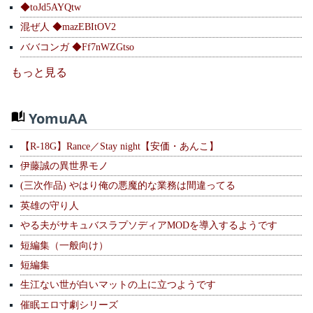
◆toJd5AYQtw
混ぜ人 ◆mazEBItOV2
ババコンガ ◆Ff7nWZGtso
もっと見る
YomuAA
【R-18G】Rance／Stay night【安価・あんこ】
伊藤誠の異世界モノ
(三次作品) やはり俺の悪魔的な業務は間違ってる
英雄の守り人
やる夫がサキュバスラプソディアMODを導入するようです
短編集（一般向け）
短編集
生江ない世が白いマットの上に立つようです
催眠エロ寸劇シリーズ