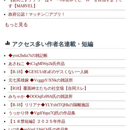
す【MARVEL】
政府公認！マッチン〇アプリ！
もっと見る
アクセス多い作者名連載・短編
◆yrot2hdiz7tの雑記帳
あさねこ ◆tC1gMIWp2k氏作品
【R-18】◆GESU1/dEaEのゲスくない一人鍋
元七英雄嫁 ◆VcggpY/XNkの雑談所
【R18】覆面紳士たちの社交場【合同スレ】
みちゃか ◆OOOsjEs99A氏の雑談所
【R-18】リリアナ◆YLYxhfTQHkの隔離施設
うっかり侍 ◆VgdlYupz7Q氏の作品集
【１８禁短編】２０２５年作品
いつP ◆nnVmLUbkCk氏の作品集