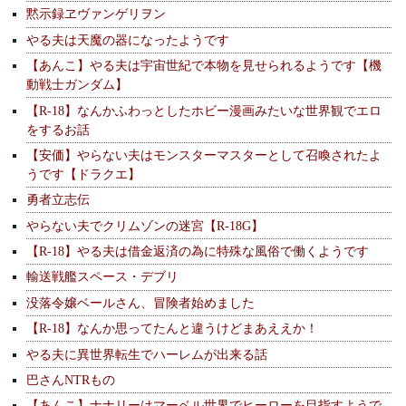
黙示録ヱヴァンゲリヲン
やる夫は天魔の器になったようです
【あんこ】やる夫は宇宙世紀で本物を見せられるようです【機
動戦士ガンダム】
【R-18】なんかふわっとしたホビー漫画みたいな世界観でエロ
をするお話
【安価】やらない夫はモンスターマスターとして召喚されたよ
うです【ドラクエ】
勇者立志伝
やらない夫でクリムゾンの迷宮【R-18G】
【R-18】やる夫は借金返済の為に特殊な風俗で働くようです
輸送戦艦スペース・デブリ
没落令嬢ベールさん、冒険者始めました
【R-18】なんか思ってたんと違うけどまあええか！
やる夫に異世界転生でハーレムが出来る話
巴さんNTRもの
【あんこ】ナナリーはマーベル世界でヒーローを目指すようで