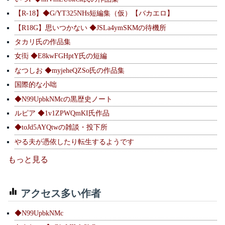
【R-18】◆G/YT325NHs短編集（仮）【バカエロ】
【R18G】思いつかない ◆JSLa4ymSKMの待機所
タカリ氏の作品集
女衒 ◆E8kwFGHptY氏の短編
なつしお ◆myjeheQZSo氏の作品集
国際的な小咄
◆N99UpbkNMcの黒歴史ノート
ルピア ◆1v1ZPWQmKI氏作品
◆toJd5AYQtwの雑談・投下所
やる夫が憑依したり転生するようです
もっと見る
アクセス多い作者
◆N99UpbkNMc