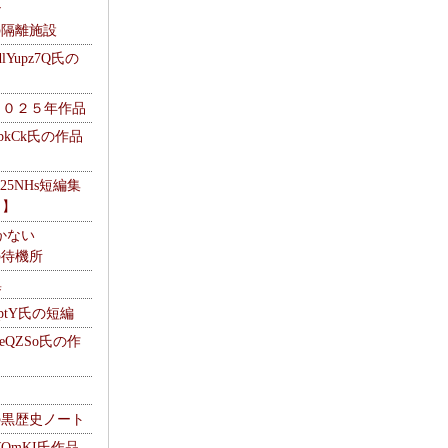
ナ
kの隔離施設
Yupz7Q氏の
２０２５年作品
UbkCk氏の作品
325NHs短編集
ロ】
かない
Mの待機所
集
HptY氏の短編
heQZSo氏の作
cの黒歴史ノート
WQmKI氏作品