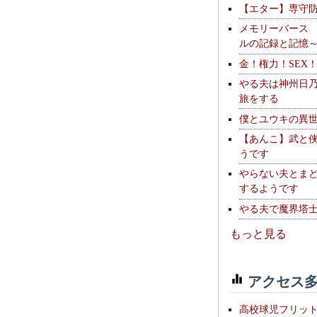
【エター】専守
メモリーバース
ルの記録と記憶
金！権力！SEX
やる夫は神州日
旅をする
僕とユウキの異
【あんこ】武と
うです
やらない夫とま
するようです
やる夫で魔界塔士S
もっと見る
アクセス多
高校球児フリッ