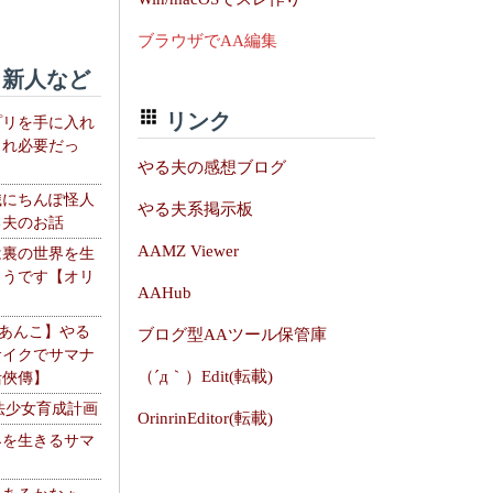
ブラウザでAA編集
新人など
リンク
プリを手に入れ
これ必要だっ
やる夫の感想ブログ
織にちんぽ怪人
やる夫系掲示板
る夫のお話
AAMZ Viewer
は裏の世界を生
ようです【オリ
AAHub
】
【あんこ】やる
ブログ型AAツール保管庫
サイクでサマナ
（´д｀）Edit(転載)
活俠傳】
法少女育成計画
OrinrinEditor(転載)
界を生きるサマ