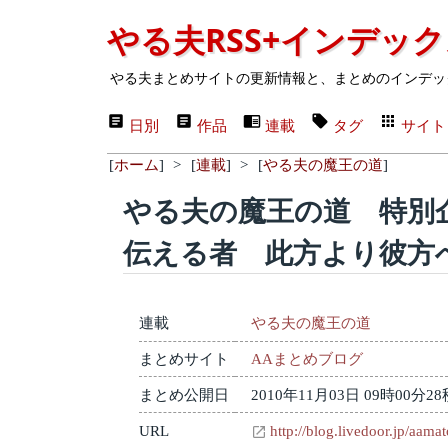
やる夫RSS+インデッ
やる夫まとめサイトの更新情報と、まとめのインデッ
日別
作品
連載
タグ
サイト
[
ホーム
]
>
[
連載
]
>
[
やる夫の魔王の道
]
やる夫の魔王の道 特別
伝える者 此方より彼方
連載
やる夫の魔王の道
まとめサイト
AAまとめブログ
まとめ公開日
2010年11月03日 09時00分28
URL
http://blog.livedoor.jp/aam