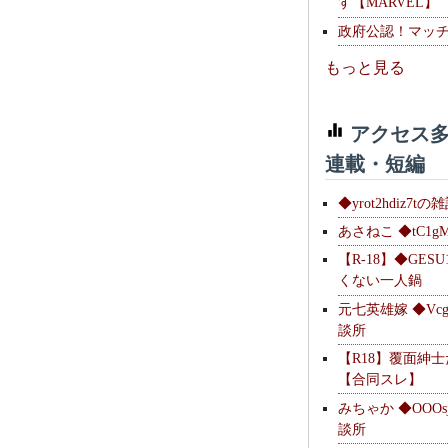
す【MARVEL】
政府公認！マッ
もっと見る
アクセス多
連載・短編
◆yrot2hdiz7tの
あさねこ ◆tC1g
【R-18】◆GESU
くない一人鍋
元七英雄嫁 ◆Vcg
談所
【R18】覆面紳
【合同スレ】
みちゃか ◆OOOs
談所