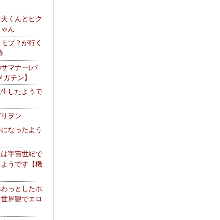
る夫くんとピク
ちゃん
】モブ？が行く
跡
サマナー(パ
メガテン】
転生したようで
ゲリヲン
器になったよう
夫は宇宙世紀で
るようです【機
】
ふわっとしたホ
な世界観でエロ