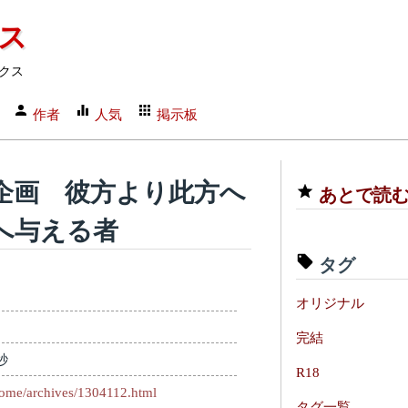
クス
クス
作者
人気
掲示板
企画 彼方より此方へ
あとで読
へ与える者
タグ
オリジナル
完結
秒
R18
atome/archives/1304112.html
タグ一覧