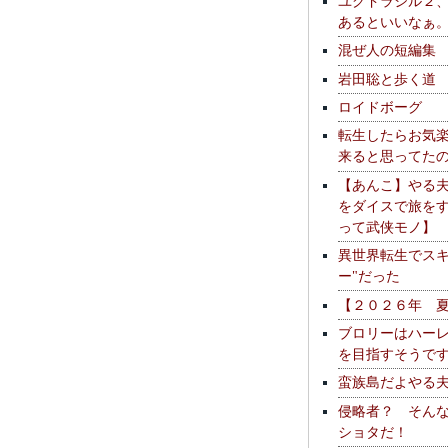
ユグドラシル２
あるといいなぁ
混ぜ人の短編集
岩田聡と歩く道
ロイドボーグ
転生したらお気
来ると思ってた
【あんこ】やる
をダイスで旅を
って武侠モノ】
異世界転生でスキ
ー"だった
【２０２６年 
ブロリーはハー
を目指すそうで
蛮族島だよやる
侵略者？ そん
ショタだ！