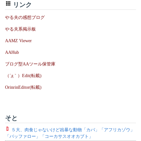
リンク
やる夫の感想ブログ
やる夫系掲示板
AAMZ Viewer
AAHub
ブログ型AAツール保管庫
（´д｀）Edit(転載)
OrinrinEditor(転載)
そと
５大、肉食じゃないけど凶暴な動物「カバ」「アフリカゾウ」
「バッファロー」「コーカサスオオカブト」