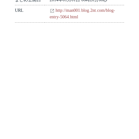
URL
http://man001.blog.2nt.com/blog-
entry-5064.html