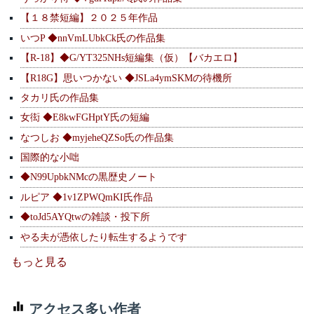
【１８禁短編】２０２５年作品
いつP ◆nnVmLUbkCk氏の作品集
【R-18】◆G/YT325NHs短編集（仮）【バカエロ】
【R18G】思いつかない ◆JSLa4ymSKMの待機所
タカリ氏の作品集
女衒 ◆E8kwFGHptY氏の短編
なつしお ◆myjeheQZSo氏の作品集
国際的な小咄
◆N99UpbkNMcの黒歴史ノート
ルピア ◆1v1ZPWQmKI氏作品
◆toJd5AYQtwの雑談・投下所
やる夫が憑依したり転生するようです
もっと見る
アクセス多い作者