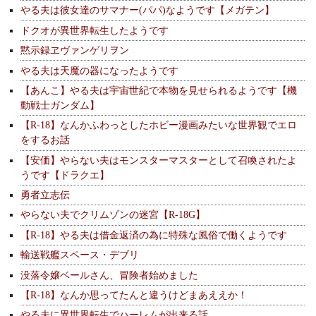
やる夫は彼女達のサマナー(パパ)なようです【メガテン】
ドクオが異世界転生したようです
黙示録ヱヴァンゲリヲン
やる夫は天魔の器になったようです
【あんこ】やる夫は宇宙世紀で本物を見せられるようです【機
動戦士ガンダム】
【R-18】なんかふわっとしたホビー漫画みたいな世界観でエロ
をするお話
【安価】やらない夫はモンスターマスターとして召喚されたよ
うです【ドラクエ】
勇者立志伝
やらない夫でクリムゾンの迷宮【R-18G】
【R-18】やる夫は借金返済の為に特殊な風俗で働くようです
輸送戦艦スペース・デブリ
没落令嬢ベールさん、冒険者始めました
【R-18】なんか思ってたんと違うけどまあええか！
やる夫に異世界転生でハーレムが出来る話