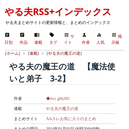
やる夫RSS+インデックス
やる夫まとめサイトの更新情報と、まとめのインデックス
サ
掲
日別
作品
連載
タグ
イト
作者
人気
示板
[
ホーム
]
>
[
連載
]
>
[
やる夫の魔王の道
]
やる夫の魔王の道 【魔法使
いと弟子 3-2】
作者
◆ttvc.gHyHU
連載
やる夫の魔王の道
まとめサイト
AAスレお気に入りのまとめ
まとめ公開日
2014年01月01日 06時20分00秒