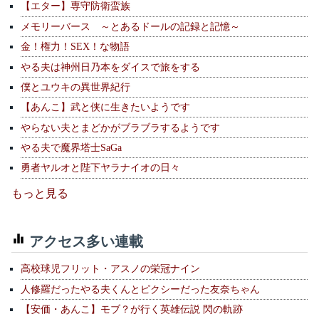
【エター】専守防衛蛮族
メモリーバース ～とあるドールの記録と記憶～
金！権力！SEX！な物語
やる夫は神州日乃本をダイスで旅をする
僕とユウキの異世界紀行
【あんこ】武と侠に生きたいようです
やらない夫とまどかがブラブラするようです
やる夫で魔界塔士SaGa
勇者ヤルオと陛下ヤラナイオの日々
もっと見る
アクセス多い連載
高校球児フリット・アスノの栄冠ナイン
人修羅だったやる夫くんとピクシーだった友奈ちゃん
【安価・あんこ】モブ？が行く英雄伝説 閃の軌跡