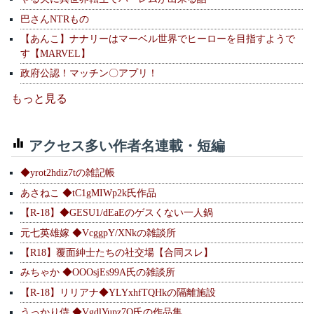
巴さんNTRもの
【あんこ】ナナリーはマーベル世界でヒーローを目指すようで
す【MARVEL】
政府公認！マッチン〇アプリ！
もっと見る
アクセス多い作者名連載・短編
◆yrot2hdiz7tの雑記帳
あさねこ ◆tC1gMIWp2k氏作品
【R-18】◆GESU1/dEaEのゲスくない一人鍋
元七英雄嫁 ◆VcggpY/XNkの雑談所
【R18】覆面紳士たちの社交場【合同スレ】
みちゃか ◆OOOsjEs99A氏の雑談所
【R-18】リリアナ◆YLYxhfTQHkの隔離施設
うっかり侍 ◆VgdlYupz7Q氏の作品集