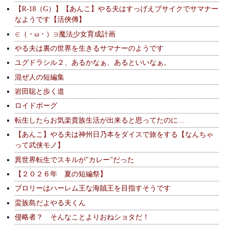
【R-18（G）】【あんこ】やる夫はすっげえブサイクでサマナー
なようです【活俠傳】
∈（・ω・）∋魔法少女育成計画
やる夫は裏の世界を生きるサマナーのようです
ユグドラシル２、あるかなぁ、あるといいなぁ。
混ぜ人の短編集
岩田聡と歩く道
ロイドボーグ
転生したらお気楽貴族生活が出来ると思ってたのに…
【あんこ】やる夫は神州日乃本をダイスで旅をする【なんちゃ
って武侠モノ】
異世界転生でスキルが"カレー"だった
【２０２６年 夏の短編祭】
ブロリーはハーレム王な海賊王を目指すそうです
蛮族島だよやる夫くん
侵略者？ そんなことよりおねショタだ！