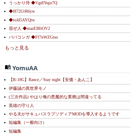
うっかり侍 ◆VgdlYupz7Q
◆l872UrR6yw
◆toJd5AYQtw
混ぜ人 ◆mazEBItOV2
ババコンガ ◆Ff7nWZGtso
もっと見る
YomuAA
【R-18G】Rance／Stay night【安価・あんこ】
伊藤誠の異世界モノ
(三次作品) やはり俺の悪魔的な業務は間違ってる
英雄の守り人
やる夫がサキュバスラプソディアMODを導入するようです
短編集（一般向け）
短編集