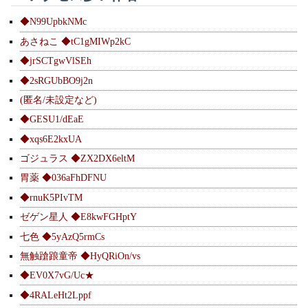
◆N99UpbkNMc
あさねこ ◆tC1gMIWp2kC
◆jrSCTgwVlSEh
◆2sRGUbBO9j2n
(匿名/未設定など)
◆GESU1/dEaE
◆xqs6E2kxUA
ゴジュラス ◆ZX2DX6eltM
胃薬 ◆036aFhDFNU
◆rnuK5PIvTM
ゼゲン星人 ◆E8kwFGHptY
七色 ◆5yAzQ5rmCs
無触蹌踉童帝 ◆HyQRiOn/vs
◆EV0X7vG/Uc★
◆4RALeHt2Lppf