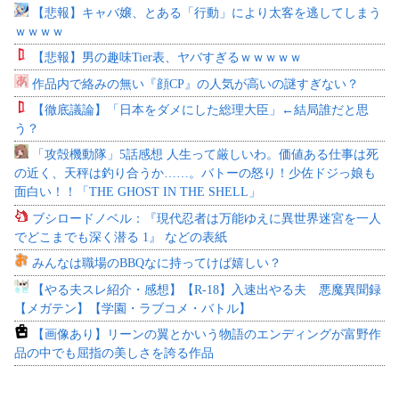
【悲報】キャバ嬢、とある「行動」により太客を逃してしまう
ｗｗｗｗ
【悲報】男の趣味Tier表、ヤバすぎるｗｗｗｗｗ
作品内で絡みの無い『顔CP』の人気が高いの謎すぎない？
【徹底議論】「日本をダメにした総理大臣」←結局誰だと思
う？
「攻殻機動隊」5話感想 人生って厳しいわ。価値ある仕事は死
の近く、天秤は釣り合うか……。バトーの怒り！少佐ドジっ娘も
面白い！！「THE GHOST IN THE SHELL」
ブシロードノベル：『現代忍者は万能ゆえに異世界迷宮を一人
でどこまでも深く潜る 1』 などの表紙
みんなは職場のBBQなに持ってけば嬉しい？
【やる夫スレ紹介・感想】【R-18】入速出やる夫 悪魔異聞録
【メガテン】【学園・ラブコメ・バトル】
【画像あり】リーンの翼とかいう物語のエンディングが富野作
品の中でも屈指の美しさを誇る作品