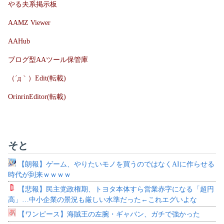
やる夫系掲示板
AAMZ Viewer
AAHub
ブログ型AAツール保管庫
（´д｀）Edit(転載)
OrinrinEditor(転載)
そと
【朗報】ゲーム、やりたいモノを買うのではなくAIに作らせる
時代が到来ｗｗｗｗ
【悲報】民主党政権期、トヨタ本体すら営業赤字になる「超円
高」…中小企業の景況も厳しい水準だった←これエグいよな
【ワンピース】海賊王の左腕・ギャバン、ガチで強かった