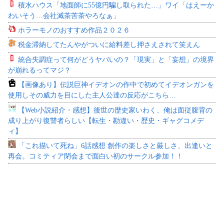
積水ハウス「地面師に55億円騙し取られた…」ワイ「はえーか
わいそう…会社滅茶苦茶やろなぁ」
ホラーモノのおすすめ作品２０２６
税金滞納してたんやがついに給料差し押さえされて笑えん
統合失調症って何がどうヤバいの？「現実」と「妄想」の境界
が崩れるってマジ？
【画像あり】伝説巨神イデオンの作中で初めてイデオンガンを
使用しその威力を目にした主人公達の反応がこちら…
【Web小説紹介・感想】後世の歴史家いわく、俺は面従腹背の
成り上がり復讐者らしい【転生・勘違い・歴史・ギャグコメデ
ィ】
「これ描いて死ね」6話感想 創作の楽しさと厳しさ、出逢いと
再会。コミティア閉会まで面白い初のサークル参加！！