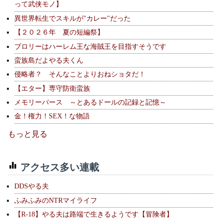
って武侠モノ】
異世界転生でスキルが"カレー"だった
【２０２６年 夏の短編祭】
ブロリーはハーレム王な海賊王を目指すそうです
蛮族島だよやる夫くん
侵略者？ そんなことよりおねショタだ！
【エター】専守防衛蛮族
メモリーバース ～とあるドールの記録と記憶～
金！権力！SEX！な物語
もっと見る
アクセス多い連載
DDSやる夫
ふみふみのNTRマイライフ
【R-18】やる夫は路端で生きるようです【冒険者】