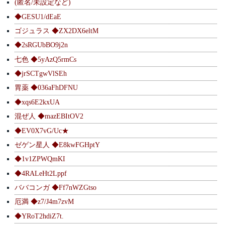
(匿名/未設定など)
◆GESU1/dEaE
ゴジュラス ◆ZX2DX6eltM
◆2sRGUbBO9j2n
七色 ◆5yAzQ5rmCs
◆jrSCTgwVlSEh
胃薬 ◆036aFhDFNU
◆xqs6E2kxUA
混ぜ人 ◆mazEBItOV2
◆EV0X7vG/Uc★
ゼゲン星人 ◆E8kwFGHptY
◆1v1ZPWQmKI
◆4RALeHt2Lppf
ババコンガ ◆Ff7nWZGtso
厄満 ◆z7/J4m7zvM
◆YRoT2hdiZ7t.