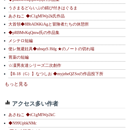
うさまるどらいぶの錆び付きはぐるま
あさねこ ◆tC1gMIWp2k氏作品
大首領◆8BbAD6KiAgと冒険者たちの休憩所
◆pRBMvKqQmw氏の作品集
メシテロ短編
使レ無避妊具◆ubsqzS.Hdg ★のノートの切れ端
胃薬の短編
☆凜男友達シリーズ二次創作
【R-18（G）】なつしお ◆myjeheQZSoの作品投下所
もっと見る
アクセス多い作者
あさねこ ◆tC1gMIWp2kC
◆N99UpbkNMc