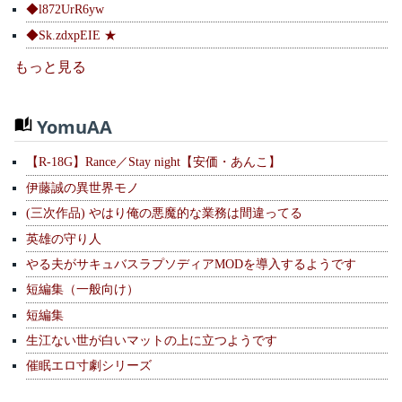
◆l872UrR6yw
◆Sk.zdxpEIE ★
もっと見る
YomuAA
【R-18G】Rance／Stay night【安価・あんこ】
伊藤誠の異世界モノ
(三次作品) やはり俺の悪魔的な業務は間違ってる
英雄の守り人
やる夫がサキュバスラプソディアMODを導入するようです
短編集（一般向け）
短編集
生江ない世が白いマットの上に立つようです
催眠エロ寸劇シリーズ