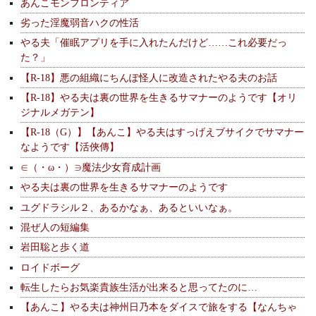
あんこモンフロンティア
劣った淫魔弱音ハクの性活
やる夫「催眠アプリを手に入れたんだけど……これ必要だっ
た？」
【R-18】悪の組織にちんぽ怪人に改造されたやる夫のお話
【R-18】やる夫は裏の世界を生きるサマナーのようです【オリ
ジナルメガテン】
【R-18（G）】【あんこ】やる夫はすっげえブサイクでサマナー
なようです【活俠傳】
∈（・ω・）∋魔法少女育成計画
やる夫は裏の世界を生きるサマナーのようです
ユグドラシル２、あるかなぁ、あるといいなぁ。
混ぜ人の短編集
岩田聡と歩く道
ロイドボーグ
転生したらお気楽貴族生活が出来ると思ってたのに…
【あんこ】やる夫は神州日乃本をダイスで旅をする【なんちゃ