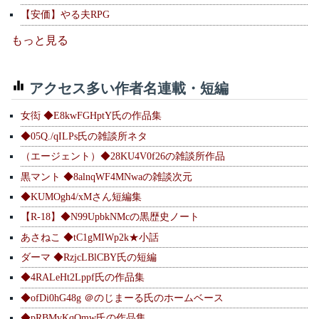
【安価】やる夫RPG
もっと見る
アクセス多い作者名連載・短編
女衒 ◆E8kwFGHptY氏の作品集
◆05Q./qILPs氏の雑談所ネタ
（エージェント）◆28KU4V0f26の雑談所作品
黒マント ◆8alnqWF4MNwaの雑談次元
◆KUMOgh4/xMさん短編集
【R-18】◆N99UpbkNMcの黒歴史ノート
あさねこ ◆tC1gMIWp2k★小話
ダーマ ◆RzjcLBlCBY氏の短編
◆4RALeHt2Lppf氏の作品集
◆ofDi0hG48g ＠のじまーる氏のホームベース
◆pRBMvKqQmw氏の作品集