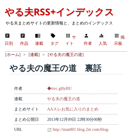
やる夫RSS+インデックス
やる夫まとめサイトの更新情報と、まとめのインデックス
サ
掲
日別
作品
連載
タグ
イト
作者
人気
示板
[
ホーム
]
>
[
連載
]
>
[
やる夫の魔王の道
]
やる夫の魔王の道 裏話
作者
◆ttvc.gHyHU
連載
やる夫の魔王の道
まとめサイト
AAスレお気に入りのまとめ
まとめ公開日
2013年12月09日 22時30分00秒
URL
http://man001.blog.2nt.com/blog-