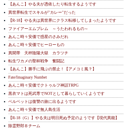
【あんこ】やる夫が憑依したり転生するようです
異世界転生でスキルが"カレー"だった
【R-18】やる夫は異世界にクラス転移してしまったようです
ファイアーエムブレム ～うたわれるもの～
あんこ時々安価で惑星のさみだれ
あんこ時々安価でヒーローもの
異聞帯 天秤陰陽大獄 カラツチ
転生ワカメの聖杯戦争 奮闘記
【あんこ】勝手に飛ぶの禁止！【アメコミ風？】
Fate/Imaginary Numbet
あんこ時々安価でクトゥルフ神話TRPG
黒衣マトは死武専でNOTとして暮らしていくようです
ベルベットは復讐の旅に出るようです
あんこ時々安価で無人島生活
【R-18（G）】やる夫は明日死ぬ予定のようです【現代異能】
除霊野郎Ｂチーム