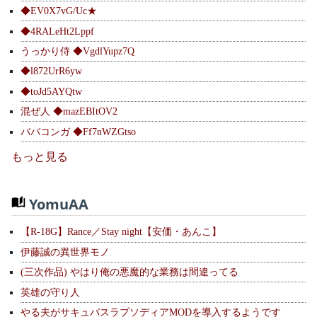
◆EV0X7vG/Uc★
◆4RALeHt2Lppf
うっかり侍 ◆VgdlYupz7Q
◆l872UrR6yw
◆toJd5AYQtw
混ぜ人 ◆mazEBItOV2
ババコンガ ◆Ff7nWZGtso
もっと見る
YomuAA
【R-18G】Rance／Stay night【安価・あんこ】
伊藤誠の異世界モノ
(三次作品) やはり俺の悪魔的な業務は間違ってる
英雄の守り人
やる夫がサキュバスラプソディアMODを導入するようです