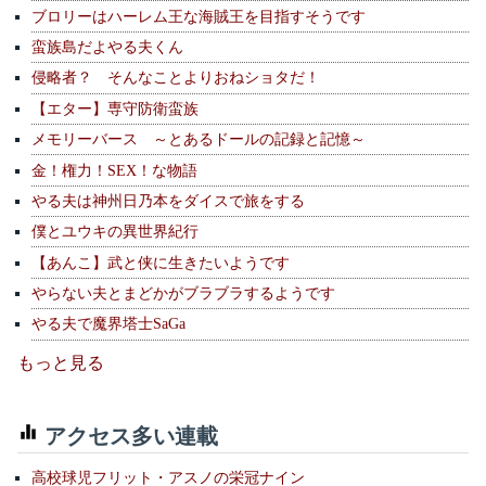
ブロリーはハーレム王な海賊王を目指すそうです
蛮族島だよやる夫くん
侵略者？ そんなことよりおねショタだ！
【エター】専守防衛蛮族
メモリーバース ～とあるドールの記録と記憶～
金！権力！SEX！な物語
やる夫は神州日乃本をダイスで旅をする
僕とユウキの異世界紀行
【あんこ】武と侠に生きたいようです
やらない夫とまどかがブラブラするようです
やる夫で魔界塔士SaGa
もっと見る
アクセス多い連載
高校球児フリット・アスノの栄冠ナイン