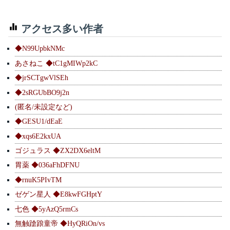
アクセス多い作者
◆N99UpbkNMc
あさねこ ◆tC1gMIWp2kC
◆jrSCTgwVlSEh
◆2sRGUbBO9j2n
(匿名/未設定など)
◆GESU1/dEaE
◆xqs6E2kxUA
ゴジュラス ◆ZX2DX6eltM
胃薬 ◆036aFhDFNU
◆rnuK5PIvTM
ゼゲン星人 ◆E8kwFGHptY
七色 ◆5yAzQ5rmCs
無触蹌踉童帝 ◆HyQRiOn/vs