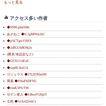
もっと見る
アクセス多い作者
◆N99UpbkNMc
あさねこ ◆tC1gMIWp2kC
◆jrSCTgwVlSEh
◆2sRGUbBO9j2n
(匿名/未設定など)
◆GESU1/dEaE
◆xqs6E2kxUA
ゴジュラス ◆ZX2DX6eltM
胃薬 ◆036aFhDFNU
◆rnuK5PIvTM
ゼゲン星人 ◆E8kwFGHptY
七色 ◆5yAzQ5rmCs