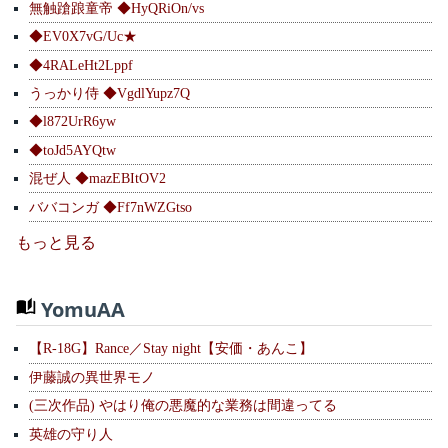
無触蹌踉童帝 ◆HyQRiOn/vs
◆EV0X7vG/Uc★
◆4RALeHt2Lppf
うっかり侍 ◆VgdlYupz7Q
◆l872UrR6yw
◆toJd5AYQtw
混ぜ人 ◆mazEBItOV2
ババコンガ ◆Ff7nWZGtso
もっと見る
YomuAA
【R-18G】Rance／Stay night【安価・あんこ】
伊藤誠の異世界モノ
(三次作品) やはり俺の悪魔的な業務は間違ってる
英雄の守り人