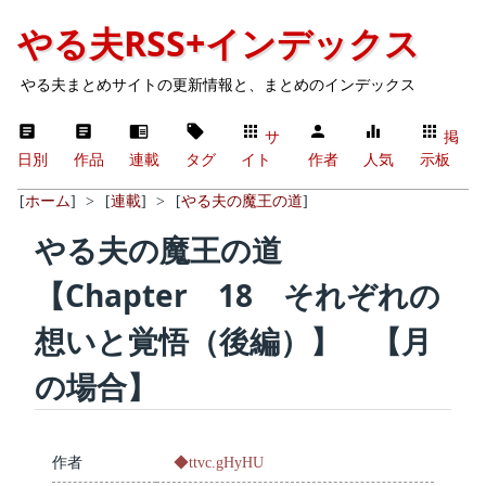
やる夫RSS+インデックス
やる夫まとめサイトの更新情報と、まとめのインデックス
サ
掲
日別
作品
連載
タグ
イト
作者
人気
示板
[
ホーム
]
>
[
連載
]
>
[
やる夫の魔王の道
]
やる夫の魔王の道
【Chapter 18 それぞれの
想いと覚悟（後編）】 【月
の場合】
作者
◆ttvc.gHyHU