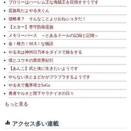
ブロリーはハーレム王な海賊王を目指すそうです
蛮族島だよやる夫くん
侵略者？ そんなことよりおねショタだ！
【エター】専守防衛蛮族
メモリーバース ～とあるドールの記録と記憶～
金！権力！SEX！な物語
やる夫は神州日乃本をダイスで旅をする
僕とユウキの異世界紀行
【あんこ】武と侠に生きたいようです
やらない夫とまどかがブラブラするようです
やる夫で魔界塔士SaGa
勇者ヤルオと陛下ヤラナイオの日々
もっと見る
アクセス多い連載