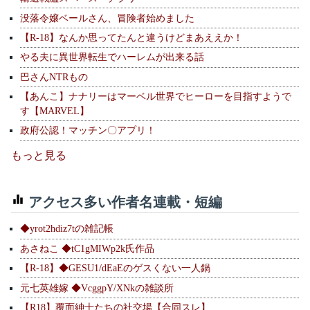
没落令嬢ベールさん、冒険者始めました
【R-18】なんか思ってたんと違うけどまあええか！
やる夫に異世界転生でハーレムが出来る話
巴さんNTRもの
【あんこ】ナナリーはマーベル世界でヒーローを目指すようで
す【MARVEL】
政府公認！マッチン〇アプリ！
もっと見る
アクセス多い作者名連載・短編
◆yrot2hdiz7tの雑記帳
あさねこ ◆tC1gMIWp2k氏作品
【R-18】◆GESU1/dEaEのゲスくない一人鍋
元七英雄嫁 ◆VcggpY/XNkの雑談所
【R18】覆面紳士たちの社交場【合同スレ】