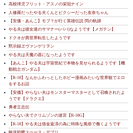
高校球児フリット・アスノの栄冠ナイン
人修羅だったやる夫くんとピクシーだった友奈ちゃん
【安価・あんこ】モブ？が行く英雄伝説 閃の軌跡
やる夫は彼女達のサマナー(パパ)なようです【メガテン】
ドクオが異世界転生したようです
黙示録ヱヴァンゲリヲン
やる夫は天魔の器になったようです
【あんこ】やる夫は宇宙世紀で本物を見せられるようです【機
動戦士ガンダム】
【R-18】なんかふわっとしたホビー漫画みたいな世界観でエロ
をするお話
【安価】やらない夫はモンスターマスターとして召喚されたよ
うです【ドラクエ】
勇者立志伝
やらない夫でクリムゾンの迷宮【R-18G】
【R-18】やる夫は借金返済の為に特殊な風俗で働くようです
輸送戦艦スペース・デブリ