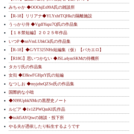
みちゃか ◆OOOsjEs99A氏の雑談所
【R-18】リリアナ◆YLYxhfTQHkの隔離施設
うっかり侍 ◆VgdlYupz7Q氏の作品集
【１８禁短編】２０２５年作品
いつP ◆nnVmLUbkCk氏の作品集
【R-18】◆G/YT325NHs短編集（仮）【バカエロ】
【R18G】思いつかない ◆JSLa4ymSKMの待機所
タカリ氏の作品集
女衒 ◆E8kwFGHptY氏の短編
なつしお ◆myjeheQZSo氏の作品集
国際的な小咄
◆N99UpbkNMcの黒歴史ノート
ルピア ◆1v1ZPWQmKI氏作品
◆toJd5AYQtwの雑談・投下所
やる夫が憑依したり転生するようです