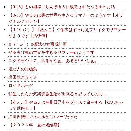
【R-18】悪の組織にちんぽ怪人に改造されたやる夫のお話
【R-18】やる夫は裏の世界を生きるサマナーのようです【オリ
ジナルメガテン】
【R-18（G）】【あんこ】やる夫はすっげえブサイクでサマナー
なようです【活俠傳】
∈（・ω・）∋魔法少女育成計画
やる夫は裏の世界を生きるサマナーのようです
ユグドラシル２、あるかなぁ、あるといいなぁ。
混ぜ人の短編集
岩田聡と歩く道
ロイドボーグ
転生したらお気楽貴族生活が出来ると思ってたのに…
【あんこ】やる夫は神州日乃本をダイスで旅をする【なんちゃ
って武侠モノ】
異世界転生でスキルが"カレー"だった
【２０２６年 夏の短編祭】