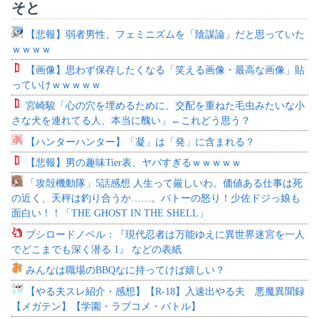
そと
【悲報】弱者男性、フェミニズムを「陰謀論」だと思っていた
ｗｗｗｗ
【画像】思わず保存したくなる「笑える画像・最高な画像」貼
っていけｗｗｗｗｗ
宮崎駿「心の穴を埋めるために、交配を重ねた毛虫みたいな小
さな犬を連れてる人、本当に醜い」←これどう思う？
【ハンターハンター】「凝」は「発」に含まれる？
【悲報】男の趣味Tier表、ヤバすぎるｗｗｗｗｗ
「攻殻機動隊」5話感想 人生って厳しいわ。価値ある仕事は死
の近く、天秤は釣り合うか……。バトーの怒り！少佐ドジっ娘も
面白い！！「THE GHOST IN THE SHELL」
ブシロードノベル：『現代忍者は万能ゆえに異世界迷宮を一人
でどこまでも深く潜る 1』 などの表紙
みんなは職場のBBQなに持ってけば嬉しい？
【やる夫スレ紹介・感想】【R-18】入速出やる夫 悪魔異聞録
【メガテン】【学園・ラブコメ・バトル】