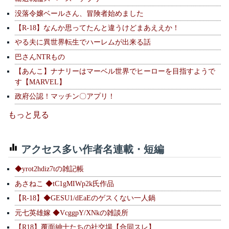
没落令嬢ベールさん、冒険者始めました
【R-18】なんか思ってたんと違うけどまあええか！
やる夫に異世界転生でハーレムが出来る話
巴さんNTRもの
【あんこ】ナナリーはマーベル世界でヒーローを目指すようで
す【MARVEL】
政府公認！マッチン〇アプリ！
もっと見る
アクセス多い作者名連載・短編
◆yrot2hdiz7tの雑記帳
あさねこ ◆tC1gMIWp2k氏作品
【R-18】◆GESU1/dEaEのゲスくない一人鍋
元七英雄嫁 ◆VcggpY/XNkの雑談所
【R18】覆面紳士たちの社交場【合同スレ】