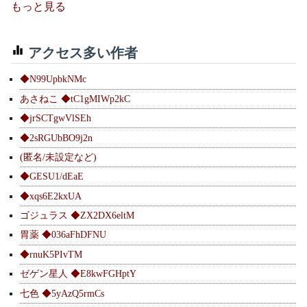
もっと見る
アクセス多い作者
◆N99UpbkNMc
あさねこ ◆tC1gMIWp2kC
◆jrSCTgwVlSEh
◆2sRGUbBO9j2n
(匿名/未設定など)
◆GESU1/dEaE
◆xqs6E2kxUA
ゴジュラス ◆ZX2DX6eltM
胃薬 ◆036aFhDFNU
◆rnuK5PIvTM
ゼゲン星人 ◆E8kwFGHptY
七色 ◆5yAzQ5rmCs