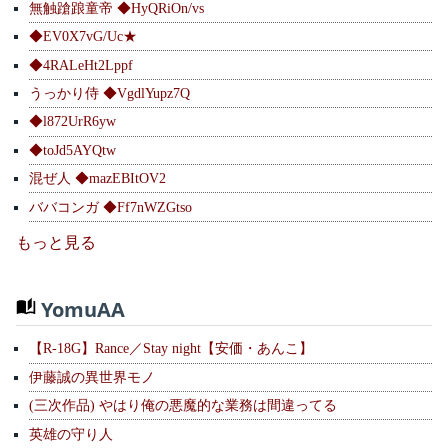
無触蹌踉童帝 ◆HyQRiOn/vs
◆EV0X7vG/Uc★
◆4RALeHt2Lppf
うっかり侍 ◆VgdlYupz7Q
◆l872UrR6yw
◆toJd5AYQtw
混ぜ人 ◆mazEBItOV2
ババコンガ ◆Ff7nWZGtso
もっと見る
YomuAA
【R-18G】Rance／Stay night【安価・あんこ】
伊藤誠の異世界モノ
(三次作品) やはり俺の悪魔的な業務は間違ってる
英雄の守り人