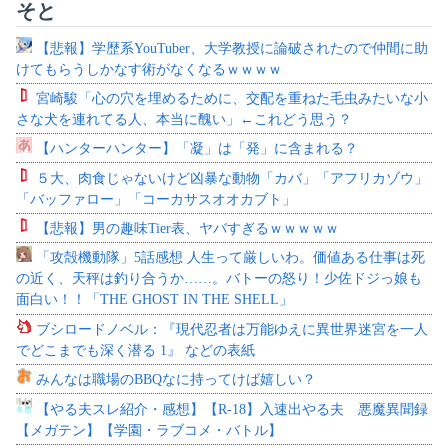
そと
【悲報】学歴系YouTuber、大学教授に論破されたので仲間に助
けてもらうしかなす術がなくなるｗｗｗｗ
宮崎駿「心の穴を埋めるために、交配を重ねた毛虫みたいな小
さな犬を連れてる人、本当に醜い」←これどう思う？
【ハンターハンター】「凝」は「発」に含まれる？
５大、肉食じゃないけど凶暴な動物「カバ」「アフリカゾウ」
「バッファロー」「コーカサスオオカブト」
【悲報】男の趣味Tier表、ヤバすぎるｗｗｗｗｗ
「攻殻機動隊」5話感想 人生って厳しいわ。価値ある仕事は死
の近く、天秤は釣り合うか……。バトーの怒り！少佐ドジっ娘も
面白い！！「THE GHOST IN THE SHELL」
ブシロードノベル：『現代忍者は万能ゆえに異世界迷宮を一人
でどこまでも深く潜る 1』 などの表紙
みんなは職場のBBQなに持ってけば嬉しい？
【やる夫スレ紹介・感想】【R-18】入速出やる夫 悪魔異聞録
【メガテン】【学園・ラブコメ・バトル】