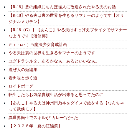
【R-18】悪の組織にちんぽ怪人に改造されたやる夫のお話
【R-18】やる夫は裏の世界を生きるサマナーのようです【オリ
ジナルメガテン】
【R-18（G）】【あんこ】やる夫はすっげえブサイクでサマナー
なようです【活俠傳】
∈（・ω・）∋魔法少女育成計画
やる夫は裏の世界を生きるサマナーのようです
ユグドラシル２、あるかなぁ、あるといいなぁ。
混ぜ人の短編集
岩田聡と歩く道
ロイドボーグ
転生したらお気楽貴族生活が出来ると思ってたのに…
【あんこ】やる夫は神州日乃本をダイスで旅をする【なんちゃ
って武侠モノ】
異世界転生でスキルが"カレー"だった
【２０２６年 夏の短編祭】