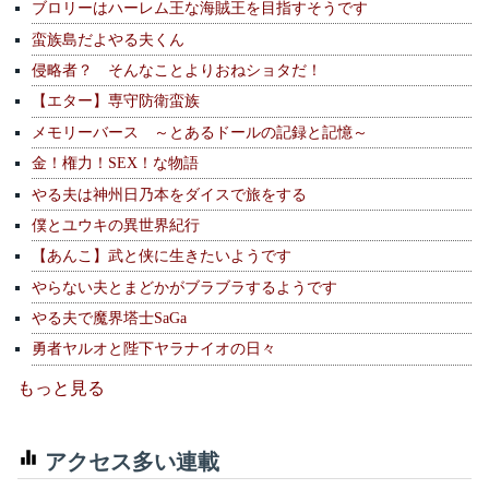
ブロリーはハーレム王な海賊王を目指すそうです
蛮族島だよやる夫くん
侵略者？ そんなことよりおねショタだ！
【エター】専守防衛蛮族
メモリーバース ～とあるドールの記録と記憶～
金！権力！SEX！な物語
やる夫は神州日乃本をダイスで旅をする
僕とユウキの異世界紀行
【あんこ】武と侠に生きたいようです
やらない夫とまどかがブラブラするようです
やる夫で魔界塔士SaGa
勇者ヤルオと陛下ヤラナイオの日々
もっと見る
アクセス多い連載