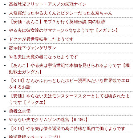
高校球児フリット・アスノの栄冠ナイン
人修羅だったやる夫くんとピクシーだった友奈ちゃん
【安価・あんこ】モブ？が行く英雄伝説 閃の軌跡
やる夫は彼女達のサマナー(パパ)なようです【メガテン】
ドクオが異世界転生したようです
黙示録ヱヴァンゲリヲン
やる夫は天魔の器になったようです
【あんこ】やる夫は宇宙世紀で本物を見せられるようです【機
動戦士ガンダム】
【R-18】なんかふわっとしたホビー漫画みたいな世界観でエロ
をするお話
【安価】やらない夫はモンスターマスターとして召喚されたよ
うです【ドラクエ】
勇者立志伝
やらない夫でクリムゾンの迷宮【R-18G】
【R-18】やる夫は借金返済の為に特殊な風俗で働くようです
輸送戦艦スペース・デブリ