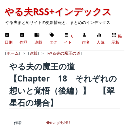
やる夫RSS+インデックス
やる夫まとめサイトの更新情報と、まとめのインデックス
サ
掲
日別
作品
連載
タグ
イト
作者
人気
示板
[
ホーム
]
>
[
連載
]
>
[
やる夫の魔王の道
]
やる夫の魔王の道
【Chapter 18 それぞれの
想いと覚悟（後編）】 【翠
星石の場合】
作者
◆ttvc.gHyHU