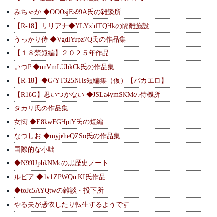
みちゃか ◆OOOsjEs99A氏の雑談所
【R-18】リリアナ◆YLYxhfTQHkの隔離施設
うっかり侍 ◆VgdlYupz7Q氏の作品集
【１８禁短編】２０２５年作品
いつP ◆nnVmLUbkCk氏の作品集
【R-18】◆G/YT325NHs短編集（仮）【バカエロ】
【R18G】思いつかない ◆JSLa4ymSKMの待機所
タカリ氏の作品集
女衒 ◆E8kwFGHptY氏の短編
なつしお ◆myjeheQZSo氏の作品集
国際的な小咄
◆N99UpbkNMcの黒歴史ノート
ルピア ◆1v1ZPWQmKI氏作品
◆toJd5AYQtwの雑談・投下所
やる夫が憑依したり転生するようです