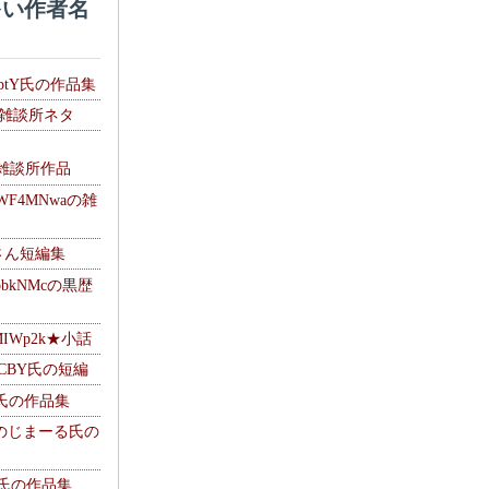
い作者名
HptY氏の作品集
氏の雑談所ネタ
）
6の雑談所作品
WF4MNwaの雑
Mさん短編集
pbkNMcの黒歴
MIWp2k★小話
BlCBY氏の短編
pf氏の作品集
g ＠のじまーる氏の
w氏の作品集