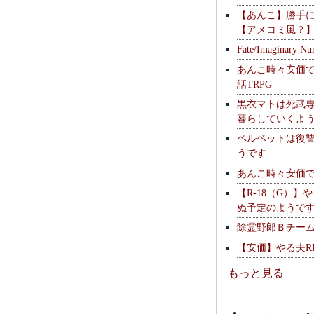
【あんこ】勝手
【アメコミ風？
Fate/Imaginary Nu
あんこ時々安価
話TRPG
黒衣マトは死武専
暮らしていくよ
ベルベットは復
うです
あんこ時々安価
【R-18（G）】
ぬ予定のようで
除霊野郎Ｂチー
【安価】やる夫R
もっと見る