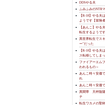
DDSやる夫
ふみふみのNTR
【R-18】やる夫
ようです【冒険
【あんこ】やる
転生するようで
異世界転生でスキ
ー"だった
【R-18】やる夫
ス転移してしま
ファイアーエム
われるもの～
あんこ時々安価
れ
あんこ時々安価
異聞帯 天秤陰
チ
転生ワカメの聖