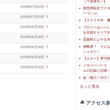
って武侠モノ】
2026年07月02日
？
異世界転生でスキ
ー"だった
2026年07月02日
？
【２０２６年 
2026年06月30日
？
ブロリーはハー
を目指すそうで
2026年06月30日
？
蛮族島だよやる
侵略者？ そん
2026年06月30日
？
ショタだ！
2026年06月30日
？
【エター】専守
メモリーバース
2026年06月30日
？
ルの記録と記憶
金！権力！SEX
もっと見る
アクセス多