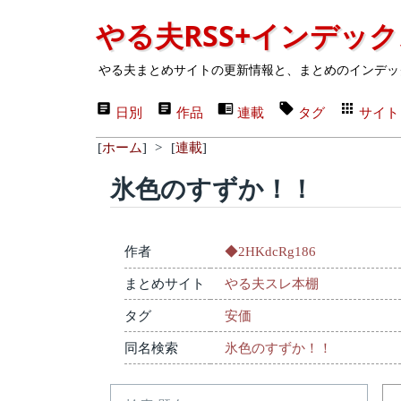
やる夫RSS+インデッ
やる夫まとめサイトの更新情報と、まとめのインデッ
日別
作品
連載
タグ
サイト
[
ホーム
]
>
[
連載
]
氷色のすずか！！
作者
◆2HKdcRg186
まとめサイト
やる夫スレ本棚
タグ
安価
同名検索
氷色のすずか！！