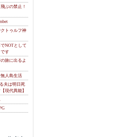
に飛ぶの禁止！
】
mbet
でクトゥルフ神
でNOTとして
うです
讐の旅に出るよ
で無人島生活
やる夫は明日死
す【現代異能】
ム
PG