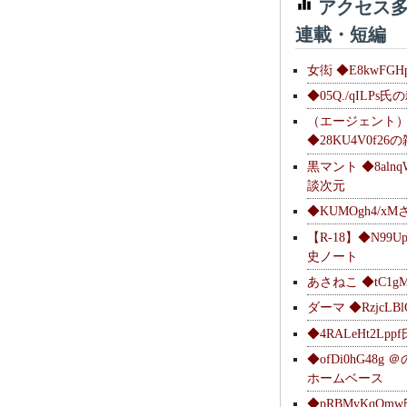
アクセス多
連載・短編
女衒 ◆E8kwFG
◆05Q./qILPs
（エージェント
◆28KU4V0f2
黒マント ◆8alnq
談次元
◆KUMOgh4/x
【R-18】◆N99U
史ノート
あさねこ ◆tC1g
ダーマ ◆RzjcL
◆4RALeHt2Lp
◆ofDi0hG48
ホームベース
◆pRBMvKqQm