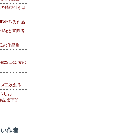
ぶの錆び付きは
MIWp2k氏作品
KiAgと冒険者
w氏の作品集
zS.Hdg ★の
ーズ二次創作
なつしお
oの作品投下所
い作者