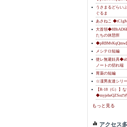
うさまるどらい
ぐるま
あさねこ ◆tC1g
大首領◆8BbAD6
たちの休憩所
◆pRBMvKqQm
メシテロ短編
使レ無避妊具◆ubsq
ノートの切れ端
胃薬の短編
☆凜男友達シリ
【R-18（G）】
◆myjeheQZS
もっと見る
アクセス多