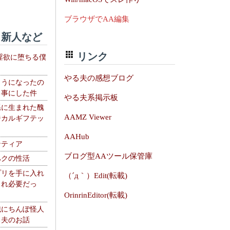
ブラウザでAA編集
新人など
リンク
淫欲に堕ちる僕
やる夫の感想ブログ
ようになったの
る事にした件
やる夫系掲示板
系に生まれた醜
AAMZ Viewer
ジカルギフテッ
AAHub
ンティア
ブログ型AAツール保管庫
ハクの性活
プリを手に入れ
（´д｀）Edit(転載)
これ必要だっ
OrinrinEditor(転載)
織にちんぽ怪人
る夫のお話