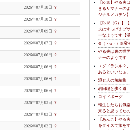
【R-18】やる夫
2026年07月18日
？
きるサマナーの
ジナルメガテン
2026年07月18日
？
【R-18（G）】
夫はすっげえブ
2026年07月09日
？
ーなようです【
2026年07月07日
？
∈（・ω・）∋魔
やる夫は裏の世
2026年07月06日
？
ナーのようです
ユグドラシル２
2026年07月06日
？
あるといいなぁ
2026年07月06日
？
混ぜ人の短編集
岩田聡と歩く道
2026年07月06日
？
ロイドボーグ
2026年07月03日
？
転生したらお気
来ると思ってた
2026年07月03日
？
【あんこ】やる
をダイスで旅を
2026年07月02日
？