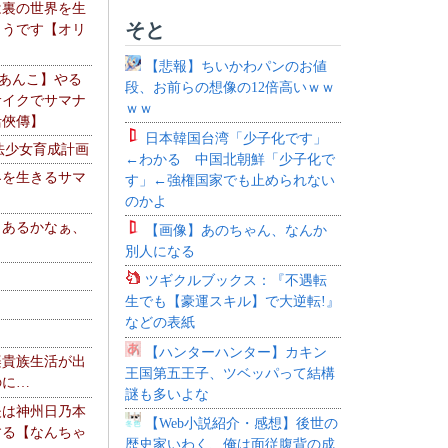
は裏の世界を生
そと
ようです【オリ
】
【悲報】ちいかわパンのお値
【あんこ】やる
段、お前らの想像の12倍高いｗｗ
サイクでサマナ
ｗｗ
活俠傳】
日本韓国台湾「少子化です」
法少女育成計画
←わかる 中国北朝鮮「少子化で
界を生きるサマ
す」←強権国家でも止められない
のかよ
、あるかなぁ、
【画像】あのちゃん、なんか
。
別人になる
ツギクルブックス：『不遇転
生でも【豪運スキル】で大逆転!』
などの表紙
【ハンターハンター】カキン
楽貴族生活が出
王国第五王子、ツベッパって結構
のに…
謎も多いよな
夫は神州日乃本
【Web小説紹介・感想】後世の
する【なんちゃ
歴史家いわく、俺は面従腹背の成