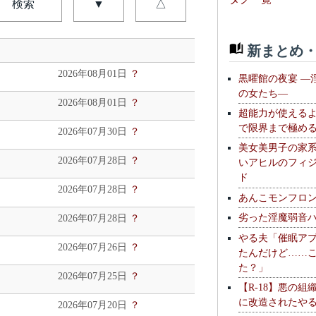
検索
▼
△
新まとめ・
2026年08月01日
？
黒曜館の夜宴 —
の女たち—
2026年08月01日
？
超能力が使える
で限界まで極め
2026年07月30日
？
美女美男子の家
2026年07月28日
？
いアヒルのフィ
ド
2026年07月28日
？
あんこモンフロ
劣った淫魔弱音
2026年07月28日
？
やる夫「催眠ア
2026年07月26日
？
たんだけど……
た？」
2026年07月25日
？
【R-18】悪の組
に改造されたや
2026年07月20日
？