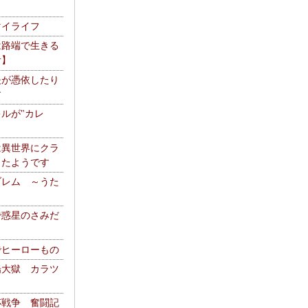
マイライフ
は路端で生きる
者】
夫が憑依したり
す
ルが"カレ
は異世界にクラ
ったようです
ブレム ～うた
で惑星のさみだ
でヒーローもの
陽大獄 カラツ
杯戦争 奮闘記