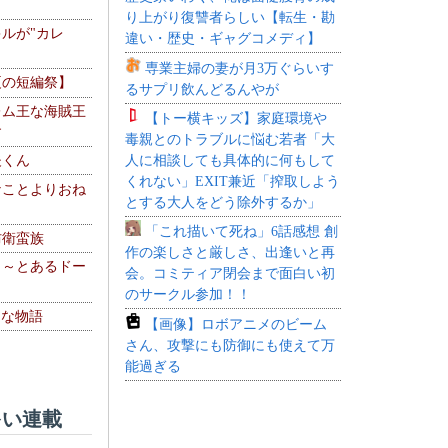
り上がり復讐者らしい【転生・勘
ルが"カレ
違い・歴史・ギャグコメディ】
専業主婦の妻が月3万ぐらいす
夏の短編祭】
るサプリ飲んどるんやが
レム王な海賊王
【トー横キッズ】家庭環境や
す
毒親とのトラブルに悩む若者「大
人に相談しても具体的に何もして
夫くん
くれない」EXIT兼近「搾取しよう
なことよりおね
とする大人をどう除外するか」
「これ描いて死ね」6話感想 創
防衛蛮族
作の楽しさと厳しさ、出逢いと再
 ～とあるドー
会。コミティア閉会まで面白い初
～
のサークル参加！！
！な物語
【画像】ロボアニメのビーム
さん、攻撃にも防御にも使えて万
能過ぎる
い連載