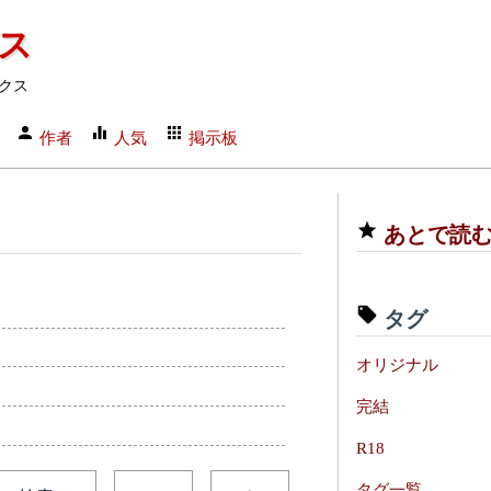
クス
クス
作者
人気
掲示板
あとで読
タグ
オリジナル
完結
R18
タグ一覧