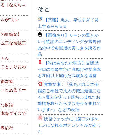
する【なんちゃ
そと
ルが"カレ
【悲報】黒人、卑怯すぎて炎
上するｗｗｗｗ
夏の短編祭】
【画像あり】リーンの翼とか
いう物語のエンディングが富野作
レム王な海賊王
品の中でも屈指の美しさを誇る作
す
品
夫くん
【私はあなたの味方】交際歴
なことよりおね
ゼロの同級生宅に唐揚げや文庫本
を20回以上届けた24歳女を逮捕
防衛蛮族
電撃文庫：『落ちぶれ天才令
 ～とあるドー
嬢のご奉仕で凡人の俺は最強にな
～
る ~魔力を失って落ちこぼれたお
嬢様を救ったらキスをせがまれて
！な物語
います~』 などの表紙
乃本をダイスで
妖怪ウォッチには第二のポケ
モンになれるポテンシャルがあっ
世界紀行
た