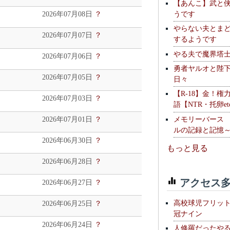
【あんこ】武と
うです
2026年07月08日
？
やらない夫とま
2026年07月07日
？
するようです
やる夫で魔界塔士S
2026年07月06日
？
勇者ヤルオと陛
2026年07月05日
？
日々
【R-18】金！権
2026年07月03日
？
語【NTR・托卵et
メモリーバース
2026年07月01日
？
ルの記録と記憶
2026年06月30日
？
もっと見る
2026年06月28日
？
アクセス多
2026年06月27日
？
高校球児フリッ
2026年06月25日
？
冠ナイン
2026年06月24日
？
人修羅だったや