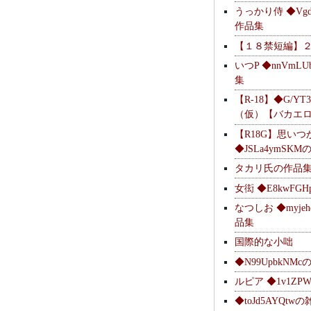
うっかり侍 ◆Vgdl
作品集
【１８禁短編】
いつP ◆nnVmL
集
【R-18】◆G/YT
（仮）【バカエ
【R18G】思いつ
◆JSLa4ymSK
タカリ氏の作品
女衒 ◆E8kwFG
なつしお ◆myje
品集
国際的な小咄
◆N99UpbkNM
ルピア ◆1v1ZP
◆toJd5AYQt