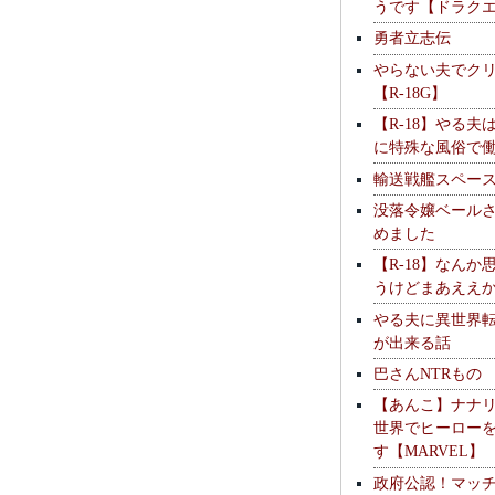
うです【ドラク
勇者立志伝
やらない夫でク
【R-18G】
【R-18】やる夫
に特殊な風俗で
輸送戦艦スペー
没落令嬢ベール
めました
【R-18】なんか
うけどまあええ
やる夫に異世界
が出来る話
巴さんNTRもの
【あんこ】ナナ
世界でヒーロー
す【MARVEL】
政府公認！マッ