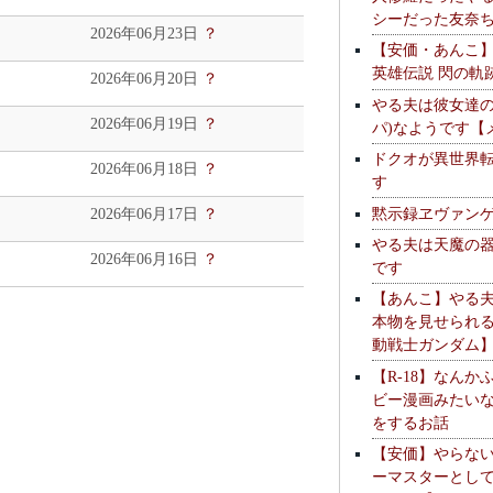
シーだった友奈
2026年06月23日
？
【安価・あんこ
英雄伝説 閃の軌
2026年06月20日
？
やる夫は彼女達の
2026年06月19日
？
パ)なようです【
ドクオが異世界
2026年06月18日
？
す
黙示録ヱヴァン
2026年06月17日
？
やる夫は天魔の
2026年06月16日
？
です
【あんこ】やる
本物を見せられ
動戦士ガンダム
【R-18】なんか
ビー漫画みたい
をするお話
【安価】やらな
ーマスターとし