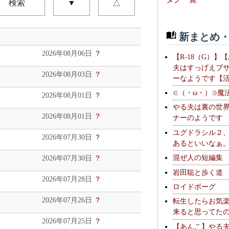
検索
▼
△
新まとめ・
2026年08月06日
？
【R-18（G）】
夫はすっげえブ
2026年08月03日
？
ーなようです【
∈（・ω・）∋魔
2026年08月01日
？
やる夫は裏の世
2026年08月01日
？
ナーのようです
ユグドラシル２
2026年07月30日
？
あるといいなぁ
混ぜ人の短編集
2026年07月30日
？
岩田聡と歩く道
2026年07月28日
？
ロイドボーグ
2026年07月26日
？
転生したらお気
来ると思ってた
2026年07月25日
？
【あんこ】やる