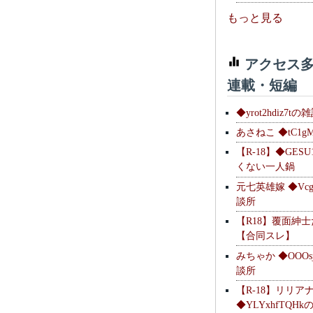
もっと見る
アクセス多
連載・短編
◆yrot2hdiz7tの
あさねこ ◆tC1g
【R-18】◆GESU
くない一人鍋
元七英雄嫁 ◆Vcg
談所
【R18】覆面紳
【合同スレ】
みちゃか ◆OOOs
談所
【R-18】リリア
◆YLYxhfTQH