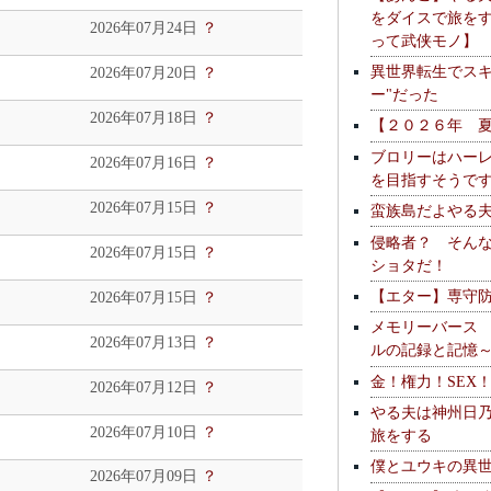
をダイスで旅を
2026年07月24日
？
って武侠モノ】
異世界転生でスキ
2026年07月20日
？
ー"だった
2026年07月18日
？
【２０２６年 
ブロリーはハー
2026年07月16日
？
を目指すそうで
2026年07月15日
？
蛮族島だよやる
侵略者？ そん
2026年07月15日
？
ショタだ！
【エター】専守
2026年07月15日
？
メモリーバース
2026年07月13日
？
ルの記録と記憶
金！権力！SEX
2026年07月12日
？
やる夫は神州日
2026年07月10日
？
旅をする
僕とユウキの異
2026年07月09日
？