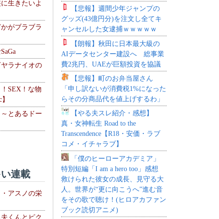
侠に生きたいよ
【悲報】週間少年ジャンプの
グッズ(43億円分)を注文し全てキ
どかがブラブラ
ャンセルした女逮捕ｗｗｗｗｗ
【朗報】秋田に日本最大級の
aGa
AIデータセンター建設へ 総事業
費2兆円、UAEが巨額投資を協議
下ヤラナイオの
【悲報】町のお弁当屋さん
「申し訳ないが消費税1%になった
力！SEX！な物
らその分商品代を値上げするわ」
c】
【やる夫スレ紹介・感想】
 ～とあるドー
真・女神転生 Road to the
～
Transcendence【R18・安価・ラブ
コメ・イチャラブ】
「僕のヒーローアカデミア」
特別短編「I am a hero too」感想
い連載
救けられた彼女の成長、見守る大
人。世界が“更に向こうへ”進む音
ト・アスノの栄
をその歌で聴け！(ヒロアカファン
ブック読切アニメ)
る夫くんとピク