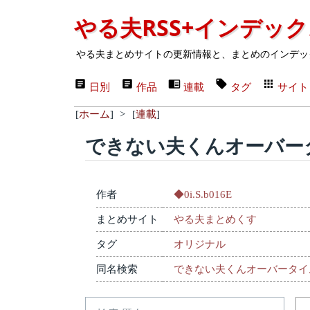
やる夫RSS+インデッ
やる夫まとめサイトの更新情報と、まとめのインデッ
日別
作品
連載
タグ
サイト
[
ホーム
]
>
[
連載
]
できない夫くんオーバー
作者
◆0i.S.b016E
まとめサイト
やる夫まとめくす
タグ
オリジナル
同名検索
できない夫くんオーバータイ