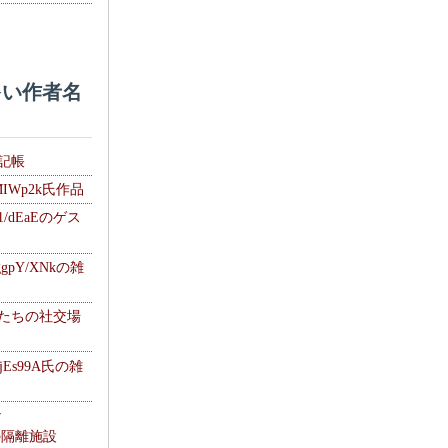
い作者名
雑記帳
MIWp2k氏作品
1/dEaEのゲス
gpY/XNkの雑
士たちの社交場
jEs99A氏の雑
ナ
kの隔離施設