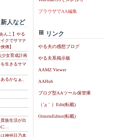
ブラウザでAA編集
新人など
リンク
【あんこ】やる
サイクでサマナ
やる夫の感想ブログ
活俠傳】
法少女育成計画
やる夫系掲示板
界を生きるサマ
AAMZ Viewer
、あるかなぁ、
AAHub
。
ブログ型AAツール保管庫
（´д｀）Edit(転載)
OrinrinEditor(転載)
楽貴族生活が出
のに…
夫は神州日乃本