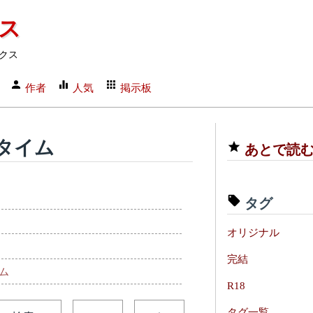
クス
クス
作者
人気
掲示板
タイム
あとで読
タグ
オリジナル
完結
ム
R18
タグ一覧