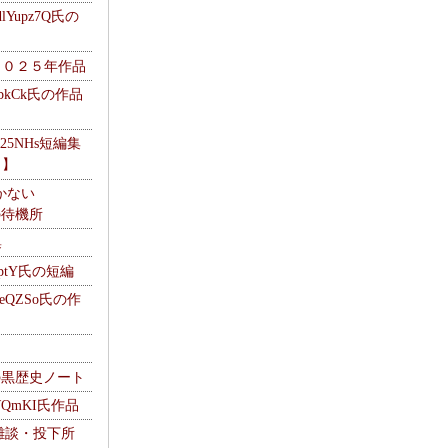
Yupz7Q氏の
２０２５年作品
UbkCk氏の作品
325NHs短編集
ロ】
かない
Mの待機所
集
HptY氏の短編
heQZSo氏の作
cの黒歴史ノート
WQmKI氏作品
wの雑談・投下所