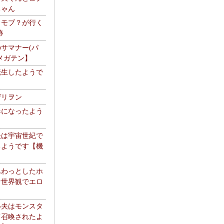
ちゃん
】モブ？が行く
跡
サマナー(パ
メガテン】
転生したようで
ゲリヲン
器になったよう
夫は宇宙世紀で
るようです【機
】
ふわっとしたホ
な世界観でエロ
い夫はモンスタ
て召喚されたよ