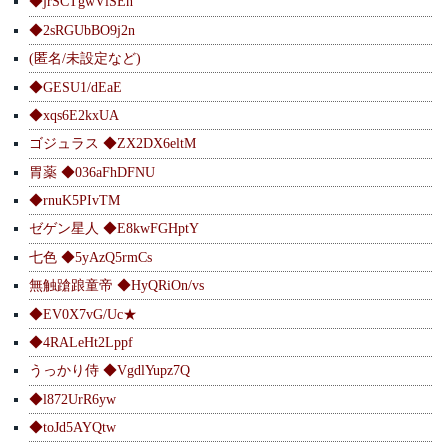
◆jrSCTgwVlSEh
◆2sRGUbBO9j2n
(匿名/未設定など)
◆GESU1/dEaE
◆xqs6E2kxUA
ゴジュラス ◆ZX2DX6eltM
胃薬 ◆036aFhDFNU
◆rnuK5PIvTM
ゼゲン星人 ◆E8kwFGHptY
七色 ◆5yAzQ5rmCs
無触蹌踉童帝 ◆HyQRiOn/vs
◆EV0X7vG/Uc★
◆4RALeHt2Lppf
うっかり侍 ◆VgdlYupz7Q
◆l872UrR6yw
◆toJd5AYQtw