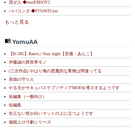
混ぜ人 ◆mazEBItOV2
ババコンガ ◆Ff7nWZGtso
もっと見る
YomuAA
【R-18G】Rance／Stay night【安価・あんこ】
伊藤誠の異世界モノ
(三次作品) やはり俺の悪魔的な業務は間違ってる
英雄の守り人
やる夫がサキュバスラプソディアMODを導入するようです
短編集（一般向け）
短編集
生江ない世が白いマットの上に立つようです
催眠エロ寸劇シリーズ