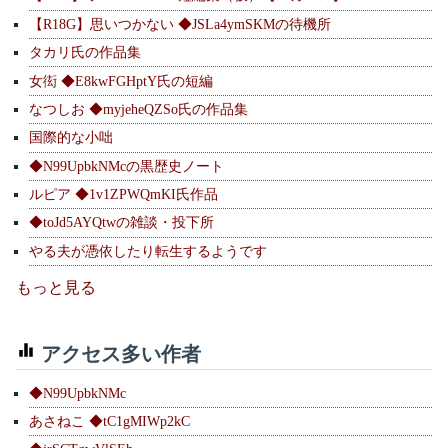
【R18G】思いつかない ◆JSLa4ymSKMの待機所
タカリ氏の作品集
女衒 ◆E8kwFGHptY氏の短編
なつしお ◆myjeheQZSo氏の作品集
国際的な小咄
◆N99UpbkNMcの黒歴史ノート
ルピア ◆1v1ZPWQmKI氏作品
◆toJd5AYQtwの雑談・投下所
やる夫が憑依したり転生するようです
もっと見る
アクセス多い作者
◆N99UpbkNMc
あさねこ ◆tC1gMIWp2kC