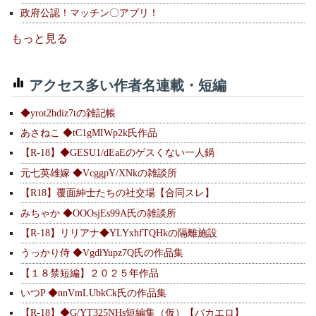
政府公認！マッチン〇アプリ！
もっと見る
アクセス多い作者名連載・短編
◆yrot2hdiz7tの雑記帳
あさねこ ◆tC1gMIWp2k氏作品
【R-18】◆GESU1/dEaEのゲスくない一人鍋
元七英雄嫁 ◆VcggpY/XNkの雑談所
【R18】覆面紳士たちの社交場【合同スレ】
みちゃか ◆OOOsjEs99A氏の雑談所
【R-18】リリアナ◆YLYxhfTQHkの隔離施設
うっかり侍 ◆VgdlYupz7Q氏の作品集
【１８禁短編】２０２５年作品
いつP ◆nnVmLUbkCk氏の作品集
【R-18】◆G/YT325NHs短編集（仮）【バカエロ】