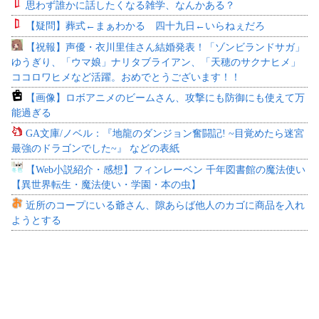
思わず誰かに話したくなる雑学、なんかある？
【疑問】葬式←まぁわかる 四十九日←いらねぇだろ
【祝報】声優・衣川里佳さん結婚発表！「ゾンビランドサガ」
ゆうぎり、「ウマ娘」ナリタブライアン、「天穂のサクナヒメ」
ココロワヒメなど活躍。おめでとうございます！！
【画像】ロボアニメのビームさん、攻撃にも防御にも使えて万
能過ぎる
GA文庫/ノベル：『地龍のダンジョン奮闘記! ~目覚めたら迷宮
最強のドラゴンでした~』 などの表紙
【Web小説紹介・感想】フィンレーベン 千年図書館の魔法使い
【異世界転生・魔法使い・学園・本の虫】
近所のコープにいる爺さん、隙あらば他人のカゴに商品を入れ
ようとする