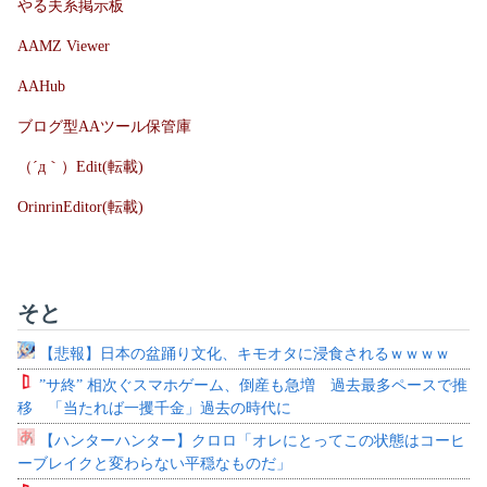
やる夫系掲示板
AAMZ Viewer
AAHub
ブログ型AAツール保管庫
（´д｀）Edit(転載)
OrinrinEditor(転載)
そと
【悲報】日本の盆踊り文化、キモオタに浸食されるｗｗｗｗ
”サ終” 相次ぐスマホゲーム、倒産も急増 過去最多ペースで推
移 「当たれば一攫千金」過去の時代に
【ハンターハンター】クロロ「オレにとってこの状態はコーヒ
ーブレイクと変わらない平穏なものだ」