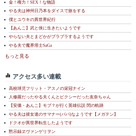
金！権力！SEX！な物語
やる夫は神州日乃本をダイスで旅をする
僕とユウキの異世界紀行
【あんこ】武と侠に生きたいようです
やらない夫とまどかがブラブラするようです
やる夫で魔界塔士SaGa
もっと見る
アクセス多い連載
高校球児フリット・アスノの栄冠ナイン
人修羅だったやる夫くんとピクシーだった友奈ちゃん
【安価・あんこ】モブ？が行く英雄伝説 閃の軌跡
やる夫は彼女達のサマナー(パパ)なようです【メガテン】
ドクオが異世界転生したようです
黙示録ヱヴァンゲリヲン