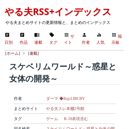
やる夫RSS+インデックス
やる夫まとめサイトの更新情報と、まとめのインデックス
サ
掲
日別
作品
連載
タグ
イト
作者
人気
示板
[
ホーム
]
>
[
連載
]
スケベリムワールド～惑星と
女体の開発～
作者
ダーマ ◆RzjcLBlCBY
まとめサイト
やる夫スレ本棚2号館
タグ
ゲーム
R-18表現含む
同名検索
スケベリムワールド～惑星と女体の開