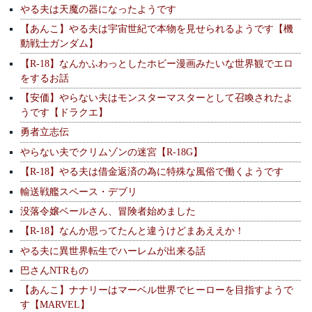
やる夫は天魔の器になったようです
【あんこ】やる夫は宇宙世紀で本物を見せられるようです【機
動戦士ガンダム】
【R-18】なんかふわっとしたホビー漫画みたいな世界観でエロ
をするお話
【安価】やらない夫はモンスターマスターとして召喚されたよ
うです【ドラクエ】
勇者立志伝
やらない夫でクリムゾンの迷宮【R-18G】
【R-18】やる夫は借金返済の為に特殊な風俗で働くようです
輸送戦艦スペース・デブリ
没落令嬢ベールさん、冒険者始めました
【R-18】なんか思ってたんと違うけどまあええか！
やる夫に異世界転生でハーレムが出来る話
巴さんNTRもの
【あんこ】ナナリーはマーベル世界でヒーローを目指すようで
す【MARVEL】