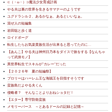
∈（・ω・）∋魔法少女育成計画
やる夫は裏の世界を生きるサマナーのようです
ユグドラシル２、あるかなぁ、あるといいなぁ。
混ぜ人の短編集
岩田聡と歩く道
ロイドボーグ
転生したらお気楽貴族生活が出来ると思ってたのに…
【あんこ】やる夫は神州日乃本をダイスで旅をする【なんちゃ
って武侠モノ】
異世界転生でスキルが"カレー"だった
【２０２６年 夏の短編祭】
ブロリーはハーレム王な海賊王を目指すそうです
蛮族島だよやる夫くん
侵略者？ そんなことよりおねショタだ！
【エター】専守防衛蛮族
メモリーバース ～とあるドールの記録と記憶～