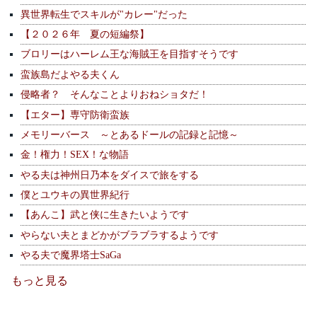
異世界転生でスキルが"カレー"だった
【２０２６年 夏の短編祭】
ブロリーはハーレム王な海賊王を目指すそうです
蛮族島だよやる夫くん
侵略者？ そんなことよりおねショタだ！
【エター】専守防衛蛮族
メモリーバース ～とあるドールの記録と記憶～
金！権力！SEX！な物語
やる夫は神州日乃本をダイスで旅をする
僕とユウキの異世界紀行
【あんこ】武と侠に生きたいようです
やらない夫とまどかがブラブラするようです
やる夫で魔界塔士SaGa
もっと見る