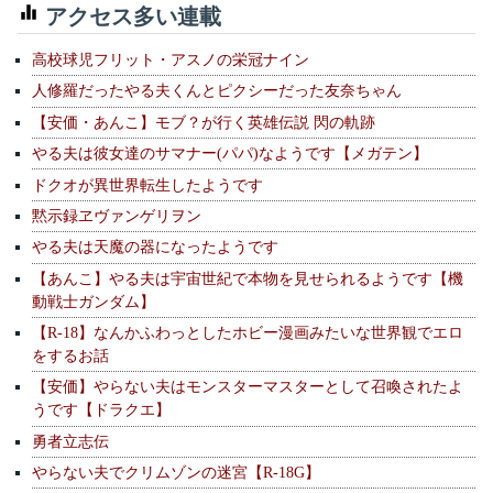
アクセス多い連載
高校球児フリット・アスノの栄冠ナイン
人修羅だったやる夫くんとピクシーだった友奈ちゃん
【安価・あんこ】モブ？が行く英雄伝説 閃の軌跡
やる夫は彼女達のサマナー(パパ)なようです【メガテン】
ドクオが異世界転生したようです
黙示録ヱヴァンゲリヲン
やる夫は天魔の器になったようです
【あんこ】やる夫は宇宙世紀で本物を見せられるようです【機
動戦士ガンダム】
【R-18】なんかふわっとしたホビー漫画みたいな世界観でエロ
をするお話
【安価】やらない夫はモンスターマスターとして召喚されたよ
うです【ドラクエ】
勇者立志伝
やらない夫でクリムゾンの迷宮【R-18G】