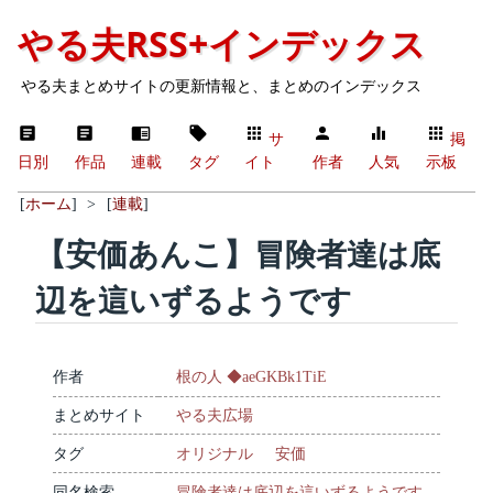
やる夫RSS+インデックス
やる夫まとめサイトの更新情報と、まとめのインデックス
サ
掲
日別
作品
連載
タグ
イト
作者
人気
示板
[
ホーム
]
>
[
連載
]
【安価あんこ】冒険者達は底
辺を這いずるようです
作者
根の人 ◆aeGKBk1TiE
まとめサイト
やる夫広場
タグ
オリジナル
安価
同名検索
冒険者達は底辺を這いずるようです