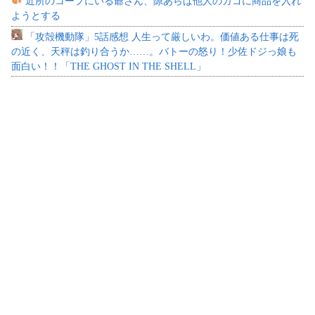
近所のコープにいる爺さん、隙あらば他人のカゴに商品を入れ
ようとする
「攻殻機動隊」5話感想 人生って厳しいわ。価値ある仕事は死
の近く、天秤は釣り合うか……。バトーの怒り！少佐ドジっ娘も
面白い！！「THE GHOST IN THE SHELL」