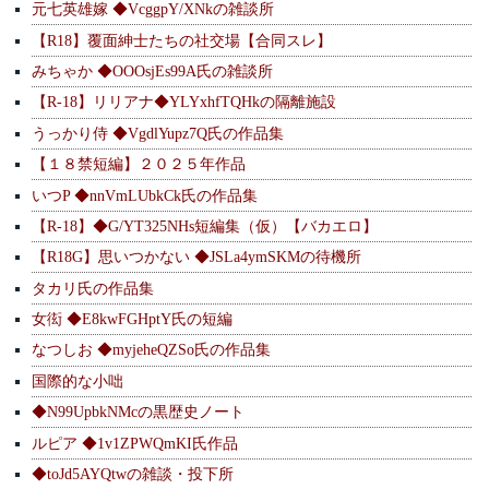
元七英雄嫁 ◆VcggpY/XNkの雑談所
【R18】覆面紳士たちの社交場【合同スレ】
みちゃか ◆OOOsjEs99A氏の雑談所
【R-18】リリアナ◆YLYxhfTQHkの隔離施設
うっかり侍 ◆VgdlYupz7Q氏の作品集
【１８禁短編】２０２５年作品
いつP ◆nnVmLUbkCk氏の作品集
【R-18】◆G/YT325NHs短編集（仮）【バカエロ】
【R18G】思いつかない ◆JSLa4ymSKMの待機所
タカリ氏の作品集
女衒 ◆E8kwFGHptY氏の短編
なつしお ◆myjeheQZSo氏の作品集
国際的な小咄
◆N99UpbkNMcの黒歴史ノート
ルピア ◆1v1ZPWQmKI氏作品
◆toJd5AYQtwの雑談・投下所