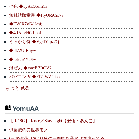
七色 ◆5yAzQ5rmCs
無触蹌踉童帝 ◆HyQRiOn/vs
◆EV0X7vG/Uc★
◆4RALeHt2Lppf
うっかり侍 ◆VgdlYupz7Q
◆l872UrR6yw
◆toJd5AYQtw
混ぜ人 ◆mazEBItOV2
ババコンガ ◆Ff7nWZGtso
もっと見る
YomuAA
【R-18G】Rance／Stay night【安価・あんこ】
伊藤誠の異世界モノ
(三次作品) やはり俺の悪魔的な業務は間違ってる