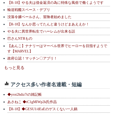
【R-18】やる夫は借金返済の為に特殊な風俗で働くようです
輸送戦艦スペース・デブリ
没落令嬢ベールさん、冒険者始めました
【R-18】なんか思ってたんと違うけどまあええか！
やる夫に異世界転生でハーレムが出来る話
巴さんNTRもの
【あんこ】ナナリーはマーベル世界でヒーローを目指すようで
す【MARVEL】
政府公認！マッチン〇アプリ！
もっと見る
アクセス多い作者名連載・短編
◆yrot2hdiz7tの雑記帳
あさねこ ◆tC1gMIWp2k氏作品
【R-18】◆GESU1/dEaEのゲスくない一人鍋