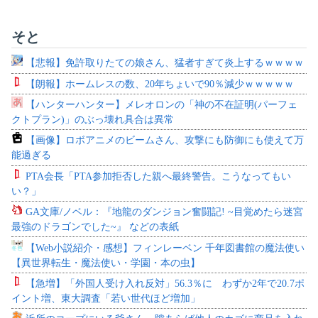
そと
【悲報】免許取りたての娘さん、猛者すぎて炎上するｗｗｗｗ
【朗報】ホームレスの数、20年ちょいで90％減少ｗｗｗｗｗ
【ハンターハンター】メレオロンの「神の不在証明(パーフェ
クトプラン)」のぶっ壊れ具合は異常
【画像】ロボアニメのビームさん、攻撃にも防御にも使えて万
能過ぎる
PTA会長「PTA参加拒否した親へ最終警告。こうなってもい
い？」
GA文庫/ノベル：『地龍のダンジョン奮闘記! ~目覚めたら迷宮
最強のドラゴンでした~』 などの表紙
【Web小説紹介・感想】フィンレーベン 千年図書館の魔法使い
【異世界転生・魔法使い・学園・本の虫】
【急増】「外国人受け入れ反対」56.3％に わずか2年で20.7ポ
イント増、東大調査「若い世代ほど増加」