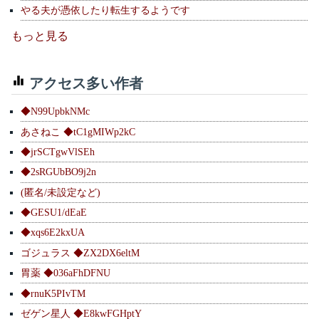
やる夫が憑依したり転生するようです
もっと見る
アクセス多い作者
◆N99UpbkNMc
あさねこ ◆tC1gMIWp2kC
◆jrSCTgwVlSEh
◆2sRGUbBO9j2n
(匿名/未設定など)
◆GESU1/dEaE
◆xqs6E2kxUA
ゴジュラス ◆ZX2DX6eltM
胃薬 ◆036aFhDFNU
◆rnuK5PIvTM
ゼゲン星人 ◆E8kwFGHptY