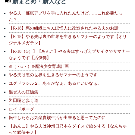
新まとめ・新人など
やる夫「催眠アプリを手に入れたんだけど……これ必要だっ
た？」
【R-18】悪の組織にちんぽ怪人に改造されたやる夫のお話
【R-18】やる夫は裏の世界を生きるサマナーのようです【オリ
ジナルメガテン】
【R-18（G）】【あんこ】やる夫はすっげえブサイクでサマナー
なようです【活俠傳】
∈（・ω・）∋魔法少女育成計画
やる夫は裏の世界を生きるサマナーのようです
ユグドラシル２、あるかなぁ、あるといいなぁ。
混ぜ人の短編集
岩田聡と歩く道
ロイドボーグ
転生したらお気楽貴族生活が出来ると思ってたのに…
【あんこ】やる夫は神州日乃本をダイスで旅をする【なんちゃ
って武侠モノ】