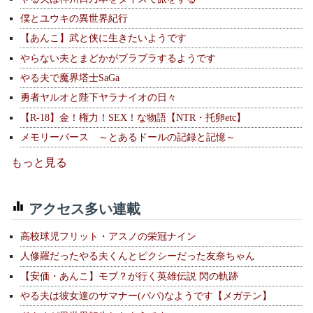
僕とユウキの異世界紀行
【あんこ】武と侠に生きたいようです
やらない夫とまどかがブラブラするようです
やる夫で魔界塔士SaGa
勇者ヤルオと陛下ヤラナイオの日々
【R-18】金！権力！SEX！な物語【NTR・托卵etc】
メモリーバース ～とあるドールの記録と記憶～
もっと見る
アクセス多い連載
高校球児フリット・アスノの栄冠ナイン
人修羅だったやる夫くんとピクシーだった友奈ちゃん
【安価・あんこ】モブ？が行く英雄伝説 閃の軌跡
やる夫は彼女達のサマナー(パパ)なようです【メガテン】