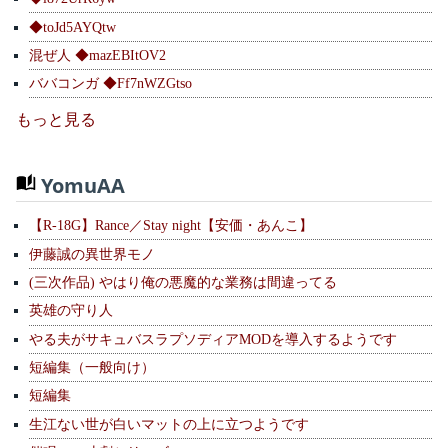
◆toJd5AYQtw
混ぜ人 ◆mazEBItOV2
ババコンガ ◆Ff7nWZGtso
もっと見る
YomuAA
【R-18G】Rance／Stay night【安価・あんこ】
伊藤誠の異世界モノ
(三次作品) やはり俺の悪魔的な業務は間違ってる
英雄の守り人
やる夫がサキュバスラプソディアMODを導入するようです
短編集（一般向け）
短編集
生江ない世が白いマットの上に立つようです