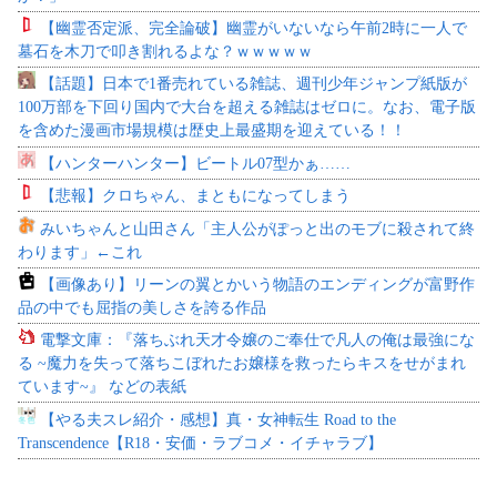
【幽霊否定派、完全論破】幽霊がいないなら午前2時に一人で
墓石を木刀で叩き割れるよな？ｗｗｗｗｗ
【話題】日本で1番売れている雑誌、週刊少年ジャンプ紙版が
100万部を下回り国内で大台を超える雑誌はゼロに。なお、電子版
を含めた漫画市場規模は歴史上最盛期を迎えている！！
【ハンターハンター】ビートル07型かぁ……
【悲報】クロちゃん、まともになってしまう
みいちゃんと山田さん「主人公がぽっと出のモブに殺されて終
わります」←これ
【画像あり】リーンの翼とかいう物語のエンディングが富野作
品の中でも屈指の美しさを誇る作品
電撃文庫：『落ちぶれ天才令嬢のご奉仕で凡人の俺は最強にな
る ~魔力を失って落ちこぼれたお嬢様を救ったらキスをせがまれ
ています~』 などの表紙
【やる夫スレ紹介・感想】真・女神転生 Road to the
Transcendence【R18・安価・ラブコメ・イチャラブ】