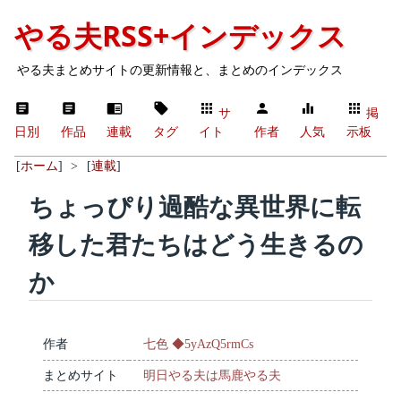
やる夫RSS+インデックス
やる夫まとめサイトの更新情報と、まとめのインデックス
サ
掲
日別
作品
連載
タグ
イト
作者
人気
示板
[
ホーム
]
>
[
連載
]
ちょっぴり過酷な異世界に転
移した君たちはどう生きるの
か
作者
七色 ◆5yAzQ5rmCs
まとめサイト
明日やる夫は馬鹿やる夫