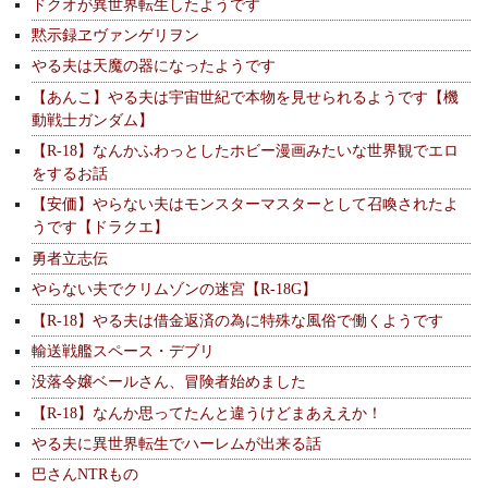
ドクオが異世界転生したようです
黙示録ヱヴァンゲリヲン
やる夫は天魔の器になったようです
【あんこ】やる夫は宇宙世紀で本物を見せられるようです【機
動戦士ガンダム】
【R-18】なんかふわっとしたホビー漫画みたいな世界観でエロ
をするお話
【安価】やらない夫はモンスターマスターとして召喚されたよ
うです【ドラクエ】
勇者立志伝
やらない夫でクリムゾンの迷宮【R-18G】
【R-18】やる夫は借金返済の為に特殊な風俗で働くようです
輸送戦艦スペース・デブリ
没落令嬢ベールさん、冒険者始めました
【R-18】なんか思ってたんと違うけどまあええか！
やる夫に異世界転生でハーレムが出来る話
巴さんNTRもの