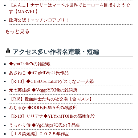
【あんこ】ナナリーはマーベル世界でヒーローを目指すようで
す【MARVEL】
政府公認！マッチン〇アプリ！
もっと見る
アクセス多い作者名連載・短編
◆yrot2hdiz7tの雑記帳
あさねこ ◆tC1gMIWp2k氏作品
【R-18】◆GESU1/dEaEのゲスくない一人鍋
元七英雄嫁 ◆VcggpY/XNkの雑談所
【R18】覆面紳士たちの社交場【合同スレ】
みちゃか ◆OOOsjEs99A氏の雑談所
【R-18】リリアナ◆YLYxhfTQHkの隔離施設
うっかり侍 ◆VgdlYupz7Q氏の作品集
【１８禁短編】２０２５年作品