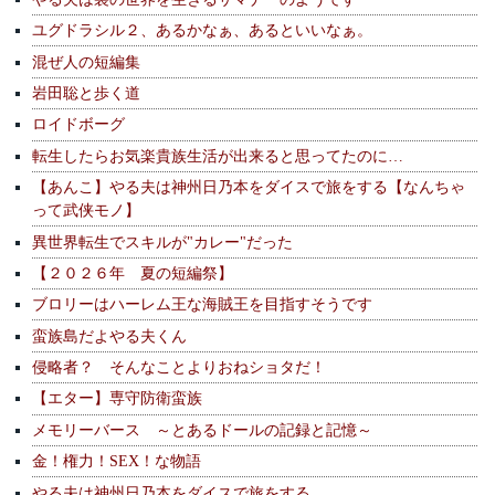
ユグドラシル２、あるかなぁ、あるといいなぁ。
混ぜ人の短編集
岩田聡と歩く道
ロイドボーグ
転生したらお気楽貴族生活が出来ると思ってたのに…
【あんこ】やる夫は神州日乃本をダイスで旅をする【なんちゃ
って武侠モノ】
異世界転生でスキルが"カレー"だった
【２０２６年 夏の短編祭】
ブロリーはハーレム王な海賊王を目指すそうです
蛮族島だよやる夫くん
侵略者？ そんなことよりおねショタだ！
【エター】専守防衛蛮族
メモリーバース ～とあるドールの記録と記憶～
金！権力！SEX！な物語
やる夫は神州日乃本をダイスで旅をする