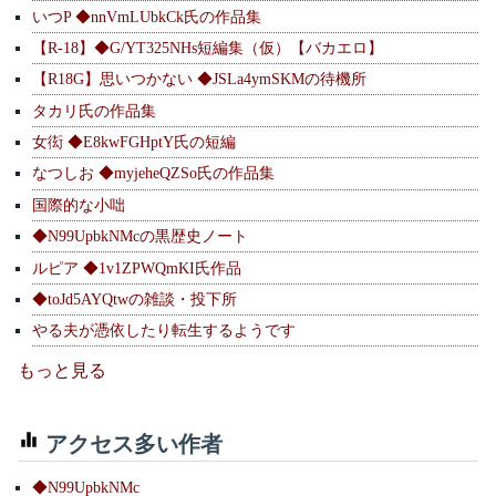
いつP ◆nnVmLUbkCk氏の作品集
【R-18】◆G/YT325NHs短編集（仮）【バカエロ】
【R18G】思いつかない ◆JSLa4ymSKMの待機所
タカリ氏の作品集
女衒 ◆E8kwFGHptY氏の短編
なつしお ◆myjeheQZSo氏の作品集
国際的な小咄
◆N99UpbkNMcの黒歴史ノート
ルピア ◆1v1ZPWQmKI氏作品
◆toJd5AYQtwの雑談・投下所
やる夫が憑依したり転生するようです
もっと見る
アクセス多い作者
◆N99UpbkNMc