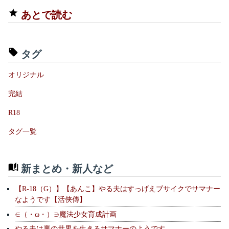
あとで読む
タグ
オリジナル
完結
R18
タグ一覧
新まとめ・新人など
【R-18（G）】【あんこ】やる夫はすっげえブサイクでサマナー
なようです【活俠傳】
∈（・ω・）∋魔法少女育成計画
やる夫は裏の世界を生きるサマナーのようです