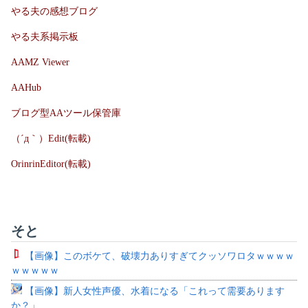
やる夫の感想ブログ
やる夫系掲示板
AAMZ Viewer
AAHub
ブログ型AAツール保管庫
（´д｀）Edit(転載)
OrinrinEditor(転載)
そと
【画像】このボケて、破壊力ありすぎてクッソワロタｗｗｗｗ
ｗｗｗｗｗ
【画像】新人女性声優、水着になる「これって需要あります
か？」