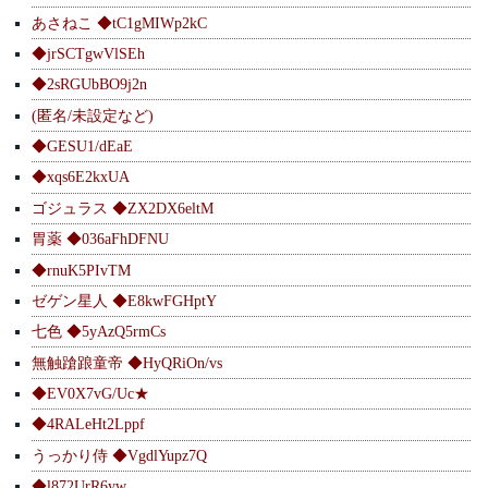
あさねこ ◆tC1gMIWp2kC
◆jrSCTgwVlSEh
◆2sRGUbBO9j2n
(匿名/未設定など)
◆GESU1/dEaE
◆xqs6E2kxUA
ゴジュラス ◆ZX2DX6eltM
胃薬 ◆036aFhDFNU
◆rnuK5PIvTM
ゼゲン星人 ◆E8kwFGHptY
七色 ◆5yAzQ5rmCs
無触蹌踉童帝 ◆HyQRiOn/vs
◆EV0X7vG/Uc★
◆4RALeHt2Lppf
うっかり侍 ◆VgdlYupz7Q
◆l872UrR6yw