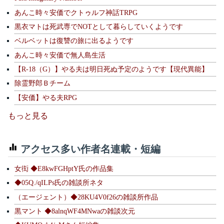
あんこ時々安価でクトゥルフ神話TRPG
黒衣マトは死武専でNOTとして暮らしていくようです
ベルベットは復讐の旅に出るようです
あんこ時々安価で無人島生活
【R-18（G）】やる夫は明日死ぬ予定のようです【現代異能】
除霊野郎Ｂチーム
【安価】やる夫RPG
もっと見る
アクセス多い作者名連載・短編
女衒 ◆E8kwFGHptY氏の作品集
◆05Q./qILPs氏の雑談所ネタ
（エージェント）◆28KU4V0f26の雑談所作品
黒マント ◆8alnqWF4MNwaの雑談次元