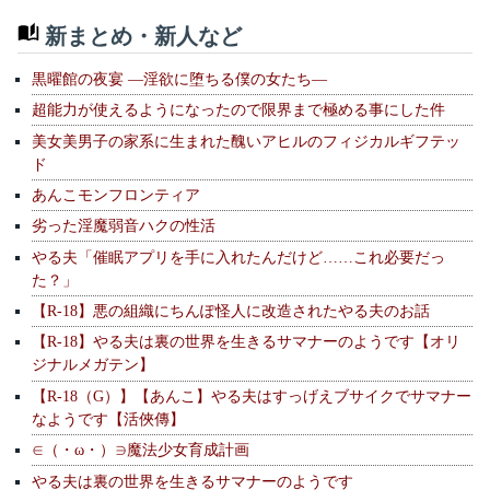
新まとめ・新人など
黒曜館の夜宴 —淫欲に堕ちる僕の女たち—
超能力が使えるようになったので限界まで極める事にした件
美女美男子の家系に生まれた醜いアヒルのフィジカルギフテッ
ド
あんこモンフロンティア
劣った淫魔弱音ハクの性活
やる夫「催眠アプリを手に入れたんだけど……これ必要だっ
た？」
【R-18】悪の組織にちんぽ怪人に改造されたやる夫のお話
【R-18】やる夫は裏の世界を生きるサマナーのようです【オリ
ジナルメガテン】
【R-18（G）】【あんこ】やる夫はすっげえブサイクでサマナー
なようです【活俠傳】
∈（・ω・）∋魔法少女育成計画
やる夫は裏の世界を生きるサマナーのようです