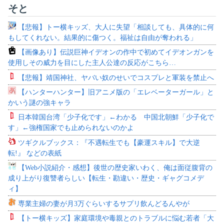
そと
【悲報】トー横キッズ、大人に失望「相談しても、具体的に何
もしてくれない。結果的に傷つく。福祉は自由が奪われる」
【画像あり】伝説巨神イデオンの作中で初めてイデオンガンを
使用しその威力を目にした主人公達の反応がこちら…
【悲報】靖国神社、ヤバい奴のせいでコスプレと軍装を禁止へ
【ハンターハンター】旧アニメ版の「エレベーターガール」と
かいう謎の強キャラ
日本韓国台湾「少子化です」←わかる 中国北朝鮮「少子化で
す」←強権国家でも止められないのかよ
ツギクルブックス：『不遇転生でも【豪運スキル】で大逆
転!』 などの表紙
【Web小説紹介・感想】後世の歴史家いわく、俺は面従腹背の
成り上がり復讐者らしい【転生・勘違い・歴史・ギャグコメデ
ィ】
専業主婦の妻が月3万ぐらいするサプリ飲んどるんやが
【トー横キッズ】家庭環境や毒親とのトラブルに悩む若者「大