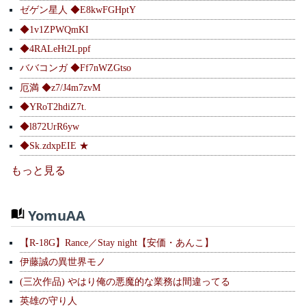
ゼゲン星人 ◆E8kwFGHptY
◆1v1ZPWQmKI
◆4RALeHt2Lppf
ババコンガ ◆Ff7nWZGtso
厄満 ◆z7/J4m7zvM
◆YRoT2hdiZ7t.
◆l872UrR6yw
◆Sk.zdxpEIE ★
もっと見る
YomuAA
【R-18G】Rance／Stay night【安価・あんこ】
伊藤誠の異世界モノ
(三次作品) やはり俺の悪魔的な業務は間違ってる
英雄の守り人