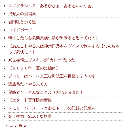
ユグドラシル２、あるかなぁ、あるといいなぁ。
混ぜ人の短編集
岩田聡と歩く道
ロイドボーグ
転生したらお気楽貴族生活が出来ると思ってたのに…
【あんこ】やる夫は神州日乃本をダイスで旅をする【なんちゃ
って武侠モノ】
異世界転生でスキルが"カレー"だった
【２０２６年 夏の短編祭】
ブロリーはハーレム王な海賊王を目指すそうです
蛮族島だよやる夫くん
侵略者？ そんなことよりおねショタだ！
【エター】専守防衛蛮族
メモリーバース ～とあるドールの記録と記憶～
金！権力！SEX！な物語
もっと見る