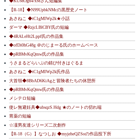
◆KUMOgh4/xMさん短編集
【R-18】◆N99UpbkNMcの黒歴史ノート
あさねこ ◆tC1gMIWp2k★小話
ダーマ ◆RzjcLBlCBY氏の短編
◆4RALeHt2Lppf氏の作品集
◆ofDi0hG48g ＠のじまーる氏のホームベース
◆pRBMvKqQmw氏の作品集
うさまるどらいぶの錆び付きはぐるま
あさねこ ◆tC1gMIWp2k氏作品
大首領◆8BbAD6KiAgと冒険者たちの休憩所
◆pRBMvKqQmw氏の作品集
メシテロ短編
使レ無避妊具◆ubsqzS.Hdg ★のノートの切れ端
胃薬の短編
☆凜男友達シリーズ二次創作
【R-18（G）】なつしお ◆myjeheQZSoの作品投下所