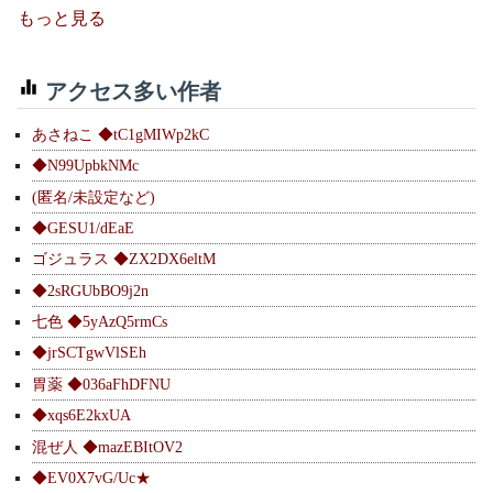
もっと見る
アクセス多い作者
あさねこ ◆tC1gMIWp2kC
◆N99UpbkNMc
(匿名/未設定など)
◆GESU1/dEaE
ゴジュラス ◆ZX2DX6eltM
◆2sRGUbBO9j2n
七色 ◆5yAzQ5rmCs
◆jrSCTgwVlSEh
胃薬 ◆036aFhDFNU
◆xqs6E2kxUA
混ぜ人 ◆mazEBItOV2
◆EV0X7vG/Uc★