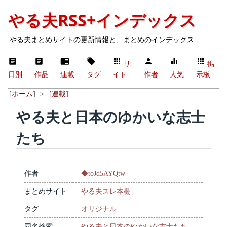
やる夫RSS+インデックス
やる夫まとめサイトの更新情報と、まとめのインデックス
サ
掲
日別
作品
連載
タグ
イト
作者
人気
示板
[
ホーム
]
>
[
連載
]
やる夫と日本のゆかいな志士
たち
作者
◆toJd5AYQtw
まとめサイト
やる夫スレ本棚
タグ
オリジナル
同名検索
やる夫と日本のゆかいな志士たち