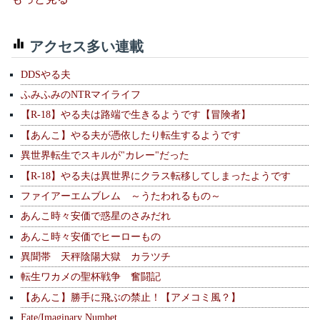
アクセス多い連載
DDSやる夫
ふみふみのNTRマイライフ
【R-18】やる夫は路端で生きるようです【冒険者】
【あんこ】やる夫が憑依したり転生するようです
異世界転生でスキルが"カレー"だった
【R-18】やる夫は異世界にクラス転移してしまったようです
ファイアーエムブレム ～うたわれるもの～
あんこ時々安価で惑星のさみだれ
あんこ時々安価でヒーローもの
異聞帯 天秤陰陽大獄 カラツチ
転生ワカメの聖杯戦争 奮闘記
【あんこ】勝手に飛ぶの禁止！【アメコミ風？】
Fate/Imaginary Numbet