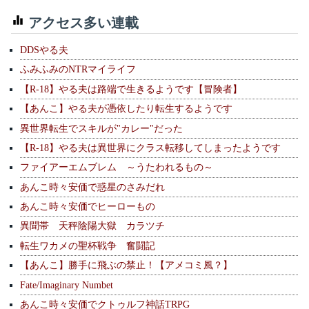
アクセス多い連載
DDSやる夫
ふみふみのNTRマイライフ
【R-18】やる夫は路端で生きるようです【冒険者】
【あんこ】やる夫が憑依したり転生するようです
異世界転生でスキルが"カレー"だった
【R-18】やる夫は異世界にクラス転移してしまったようです
ファイアーエムブレム ～うたわれるもの～
あんこ時々安価で惑星のさみだれ
あんこ時々安価でヒーローもの
異聞帯 天秤陰陽大獄 カラツチ
転生ワカメの聖杯戦争 奮闘記
【あんこ】勝手に飛ぶの禁止！【アメコミ風？】
Fate/Imaginary Numbet
あんこ時々安価でクトゥルフ神話TRPG