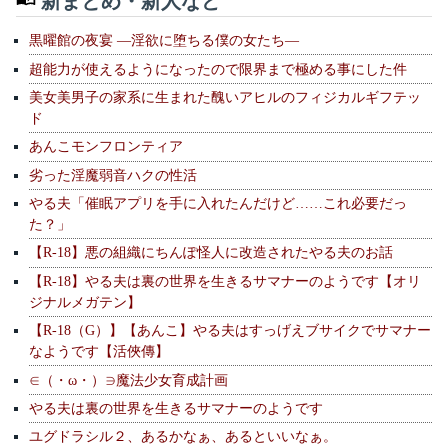
新まとめ・新人など
黒曜館の夜宴 —淫欲に堕ちる僕の女たち—
超能力が使えるようになったので限界まで極める事にした件
美女美男子の家系に生まれた醜いアヒルのフィジカルギフテッ
ド
あんこモンフロンティア
劣った淫魔弱音ハクの性活
やる夫「催眠アプリを手に入れたんだけど……これ必要だっ
た？」
【R-18】悪の組織にちんぽ怪人に改造されたやる夫のお話
【R-18】やる夫は裏の世界を生きるサマナーのようです【オリ
ジナルメガテン】
【R-18（G）】【あんこ】やる夫はすっげえブサイクでサマナー
なようです【活俠傳】
∈（・ω・）∋魔法少女育成計画
やる夫は裏の世界を生きるサマナーのようです
ユグドラシル２、あるかなぁ、あるといいなぁ。