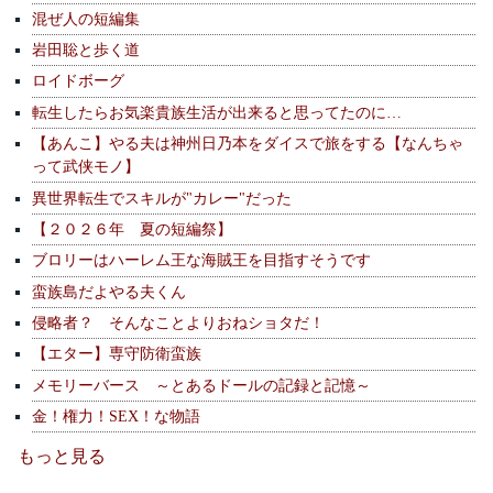
混ぜ人の短編集
岩田聡と歩く道
ロイドボーグ
転生したらお気楽貴族生活が出来ると思ってたのに…
【あんこ】やる夫は神州日乃本をダイスで旅をする【なんちゃ
って武侠モノ】
異世界転生でスキルが"カレー"だった
【２０２６年 夏の短編祭】
ブロリーはハーレム王な海賊王を目指すそうです
蛮族島だよやる夫くん
侵略者？ そんなことよりおねショタだ！
【エター】専守防衛蛮族
メモリーバース ～とあるドールの記録と記憶～
金！権力！SEX！な物語
もっと見る