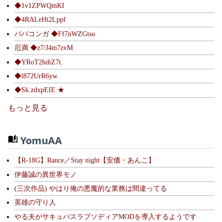
◆1v1ZPWQmKI
◆4RALeHt2Lppf
ババコンガ ◆Ff7nWZGtso
厄満 ◆z7/J4m7zvM
◆YRoT2hdiZ7t.
◆l872UrR6yw
◆Sk.zdxpEIE ★
もっと見る
YomuAA
【R-18G】Rance／Stay night【安価・あんこ】
伊藤誠の異世界モノ
(三次作品) やはり俺の悪魔的な業務は間違ってる
英雄の守り人
やる夫がサキュバスラプソディアMODを導入するようです