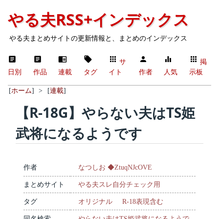
やる夫RSS+インデックス
やる夫まとめサイトの更新情報と、まとめのインデックス
サ
掲
日別
作品
連載
タグ
イト
作者
人気
示板
[
ホーム
]
>
[
連載
]
【R-18G】やらない夫はTS姫
武将になるようです
作者
なつしお ◆ZtuqNJcOVE
まとめサイト
やる夫スレ自分チェック用
タグ
オリジナル
R-18表現含む
同名検索
やらない夫はTS姫武将になるようで