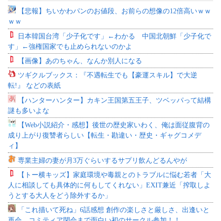
【悲報】ちいかわパンのお値段、お前らの想像の12倍高いｗｗ
ｗｗ
日本韓国台湾「少子化です」←わかる 中国北朝鮮「少子化で
す」←強権国家でも止められないのかよ
【画像】あのちゃん、なんか別人になる
ツギクルブックス：『不遇転生でも【豪運スキル】で大逆
転!』 などの表紙
【ハンターハンター】カキン王国第五王子、ツベッパって結構
謎も多いよな
【Web小説紹介・感想】後世の歴史家いわく、俺は面従腹背の
成り上がり復讐者らしい【転生・勘違い・歴史・ギャグコメデ
ィ】
専業主婦の妻が月3万ぐらいするサプリ飲んどるんやが
【トー横キッズ】家庭環境や毒親とのトラブルに悩む若者「大
人に相談しても具体的に何もしてくれない」EXIT兼近「搾取しよ
うとする大人をどう除外するか」
「これ描いて死ね」6話感想 創作の楽しさと厳しさ、出逢いと
再会。コミティア閉会まで面白い初のサークル参加！！