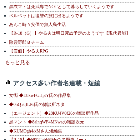
黒衣マトは死武専でNOTとして暮らしていくようです
ベルベットは復讐の旅に出るようです
あんこ時々安価で無人島生活
【R-18（G）】やる夫は明日死ぬ予定のようです【現代異能】
除霊野郎Ｂチーム
【安価】やる夫RPG
もっと見る
アクセス多い作者名連載・短編
女衒 ◆E8kwFGHptY氏の作品集
◆05Q./qILPs氏の雑談所ネタ
（エージェント）◆28KU4V0f26の雑談所作品
黒マント ◆8alnqWF4MNwaの雑談次元
◆KUMOgh4/xMさん短編集
【R-18】◆N99UpbkNMcの黒歴史ノート