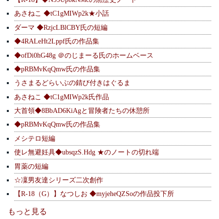
あさねこ ◆tC1gMIWp2k★小話
ダーマ ◆RzjcLBlCBY氏の短編
◆4RALeHt2Lppf氏の作品集
◆ofDi0hG48g ＠のじまーる氏のホームベース
◆pRBMvKqQmw氏の作品集
うさまるどらいぶの錆び付きはぐるま
あさねこ ◆tC1gMIWp2k氏作品
大首領◆8BbAD6KiAgと冒険者たちの休憩所
◆pRBMvKqQmw氏の作品集
メシテロ短編
使レ無避妊具◆ubsqzS.Hdg ★のノートの切れ端
胃薬の短編
☆凜男友達シリーズ二次創作
【R-18（G）】なつしお ◆myjeheQZSoの作品投下所
もっと見る