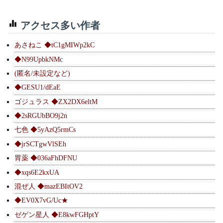
アクセス多い作者
あさねこ ◆tC1gMIWp2kC
◆N99UpbkNMc
(匿名/未設定など)
◆GESU1/dEaE
ゴジュラス ◆ZX2DX6eltM
◆2sRGUbBO9j2n
七色 ◆5yAzQ5rmCs
◆jrSCTgwVlSEh
胃薬 ◆036aFhDFNU
◆xqs6E2kxUA
混ぜ人 ◆mazEBItOV2
◆EV0X7vG/Uc★
ゼゲン星人 ◆E8kwFGHptY