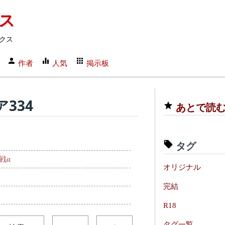
クス
クス
作者
人気
掲示板
334
あとで読
タグ
戦α
オリジナル
完結
R18
タグ一覧