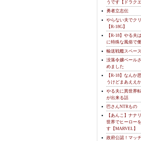
うです【ドラク
勇者立志伝
やらない夫でク
【R-18G】
【R-18】やる夫
に特殊な風俗で
輸送戦艦スペー
没落令嬢ベール
めました
【R-18】なんか
うけどまあええ
やる夫に異世界
が出来る話
巴さんNTRもの
【あんこ】ナナ
世界でヒーロー
す【MARVEL】
政府公認！マッ