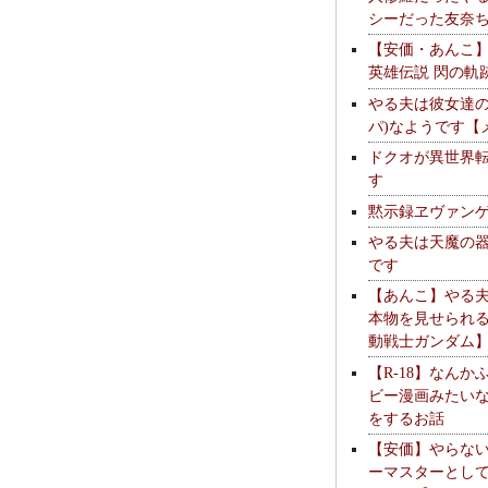
シーだった友奈
【安価・あんこ
英雄伝説 閃の軌
やる夫は彼女達の
パ)なようです【
ドクオが異世界
す
黙示録ヱヴァン
やる夫は天魔の
です
【あんこ】やる
本物を見せられ
動戦士ガンダム
【R-18】なんか
ビー漫画みたい
をするお話
【安価】やらな
ーマスターとし