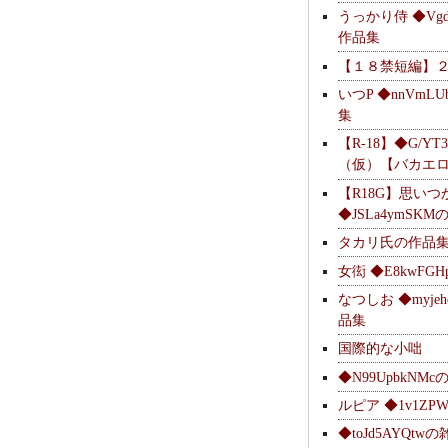
うっかり侍 ◆Vgdl
作品集
【１８禁短編】
いつP ◆nnVmL
集
【R-18】◆G/YT
（仮）【バカエ
【R18G】思いつ
◆JSLa4ymSK
タカリ氏の作品
女衒 ◆E8kwFG
なつしお ◆myje
品集
国際的な小咄
◆N99UpbkNM
ルピア ◆1v1ZP
◆toJd5AYQt