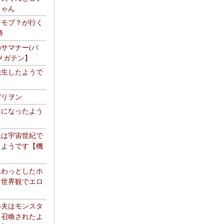
ちゃん
】モブ？が行く
跡
サマナー(パ
メガテン】
転生したようで
ゲリヲン
器になったよう
夫は宇宙世紀で
るようです【機
】
ふわっとしたホ
な世界観でエロ
い夫はモンスタ
て召喚されたよ