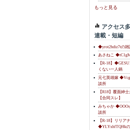
もっと見る
アクセス多
連載・短編
◆yrot2hdiz7tの
あさねこ ◆tC1g
【R-18】◆GESU
くない一人鍋
元七英雄嫁 ◆Vcg
談所
【R18】覆面紳
【合同スレ】
みちゃか ◆OOOs
談所
【R-18】リリア
◆YLYxhfTQH