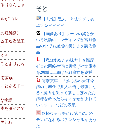
する【なんちゃ
そと
ルが"カレ
【悲報】黒人、卑怯すぎて炎
上するｗｗｗｗ
夏の短編祭】
【画像あり】リーンの翼とか
いう物語のエンディングが富野作
レム王な海賊王
品の中でも屈指の美しさを誇る作
す
品
夫くん
【私はあなたの味方】交際歴
なことよりおね
ゼロの同級生宅に唐揚げや文庫本
を20回以上届けた24歳女を逮捕
防衛蛮族
電撃文庫：『落ちぶれ天才令
 ～とあるドー
嬢のご奉仕で凡人の俺は最強にな
～
る ~魔力を失って落ちこぼれたお
嬢様を救ったらキスをせがまれて
！な物語
います~』 などの表紙
乃本をダイスで
妖怪ウォッチには第二のポケ
モンになれるポテンシャルがあっ
世界紀行
た