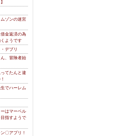
エ】
リムゾンの迷宮
は借金返済の為
働くようです
ス・デブリ
さん、冒険者始
思ってたんと違
か！
転生でハーレム
リーはマーベル
を目指すようで
チン〇アプリ！