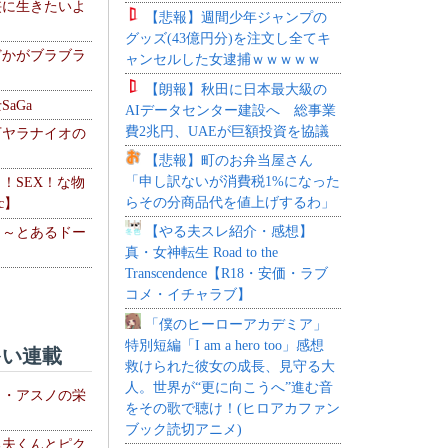
侠に生きたいよ
【悲報】週間少年ジャンプの
グッズ(43億円分)を注文し全てキ
どかがブラブラ
ャンセルした女逮捕ｗｗｗｗｗ
【朗報】秋田に日本最大級の
aGa
AIデータセンター建設へ 総事業
費2兆円、UAEが巨額投資を協議
下ヤラナイオの
【悲報】町のお弁当屋さん
「申し訳ないが消費税1%になった
力！SEX！な物
らその分商品代を値上げするわ」
c】
【やる夫スレ紹介・感想】
 ～とあるドー
真・女神転生 Road to the
～
Transcendence【R18・安価・ラブ
コメ・イチャラブ】
「僕のヒーローアカデミア」
特別短編「I am a hero too」感想
い連載
救けられた彼女の成長、見守る大
人。世界が“更に向こうへ”進む音
ト・アスノの栄
をその歌で聴け！(ヒロアカファン
ブック読切アニメ)
る夫くんとピク