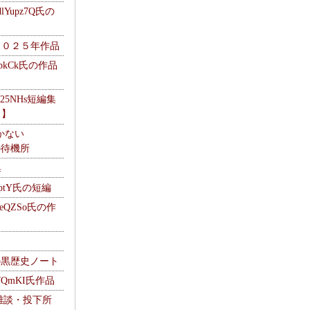
Yupz7Q氏の
２０２５年作品
UbkCk氏の作品
325NHs短編集
ロ】
かない
Mの待機所
集
HptY氏の短編
heQZSo氏の作
cの黒歴史ノート
WQmKI氏作品
wの雑談・投下所