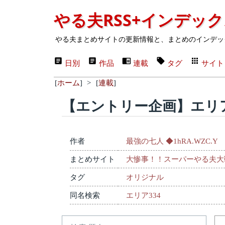
やる夫RSS+インデッ
やる夫まとめサイトの更新情報と、まとめのインデッ
日別
作品
連載
タグ
サイト
[
ホーム
]
>
[
連載
]
【エントリー企画】エリア
作者
最強の七人 ◆1hRA.WZC.Y
まとめサイト
大惨事！！スーパーやる夫大
タグ
オリジナル
同名検索
エリア334