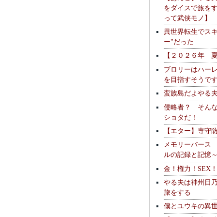
をダイスで旅を
って武侠モノ】
異世界転生でスキ
ー"だった
【２０２６年 
ブロリーはハー
を目指すそうで
蛮族島だよやる
侵略者？ そん
ショタだ！
【エター】専守
メモリーバース
ルの記録と記憶
金！権力！SEX
やる夫は神州日
旅をする
僕とユウキの異