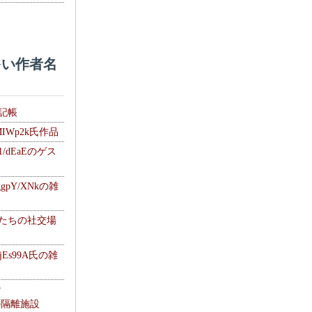
い作者名
雑記帳
MIWp2k氏作品
1/dEaEのゲス
gpY/XNkの雑
士たちの社交場
jEs99A氏の雑
ナ
kの隔離施設