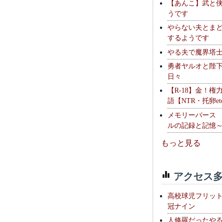
【あんこ】武と
うです
やらない夫とま
するようです
やる夫で魔界塔士S
勇者ヤルオと陛
日々
【R-18】金！権
語【NTR・托卵et
メモリーバース
ルの記録と記憶
もっと見る
アクセス多
高校球児フリッ
冠ナイン
人修羅だったや