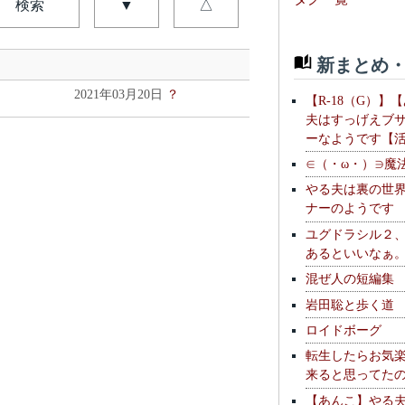
検索
▼
△
新まとめ・
2021年03月20日
？
【R-18（G）】
夫はすっげえブ
ーなようです【
∈（・ω・）∋魔
やる夫は裏の世
ナーのようです
ユグドラシル２
あるといいなぁ
混ぜ人の短編集
岩田聡と歩く道
ロイドボーグ
転生したらお気
来ると思ってた
【あんこ】やる