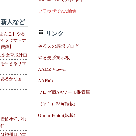
ブラウザでAA編集
新人など
リンク
【あんこ】やる
サイクでサマナ
やる夫の感想ブログ
活俠傳】
法少女育成計画
やる夫系掲示板
界を生きるサマ
AAMZ Viewer
、あるかなぁ、
AAHub
。
ブログ型AAツール保管庫
（´д｀）Edit(転載)
OrinrinEditor(転載)
楽貴族生活が出
のに…
夫は神州日乃本