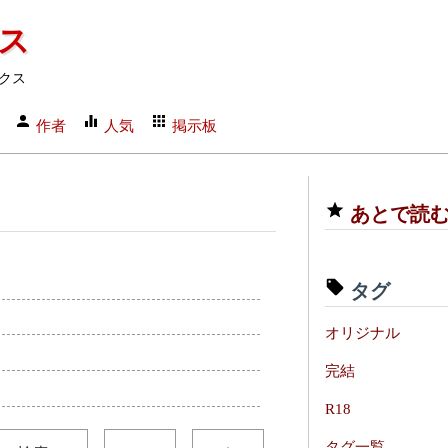
クス
クス
作者
人気
掲示板
あとで読
タグ
オリジナル
完結
R18
タグ一覧