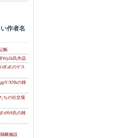
い作者名
雑記帳
MIWp2k氏作品
1/dEaEのゲス
gpY/XNkの雑
士たちの社交場
jEs99A氏の雑
ナ
kの隔離施設