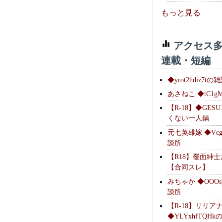
もっと見る
アクセス多
連載・短編
◆yrot2hdiz7tの
あさねこ ◆tC1g
【R-18】◆GESU
くない一人鍋
元七英雄嫁 ◆Vcg
談所
【R18】覆面紳
【合同スレ】
みちゃか ◆OOOs
談所
【R-18】リリア
◆YLYxhfTQH