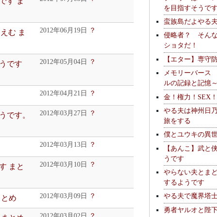
です ま
を目指すそうで
蛮族島だよやる
2012年06月19日
？
えむ ま
侵略者？ そん
ショタだ！
【エター】専守
2012年05月04日
？
うです
メモリーバース
ルの記録と記憶
2012年04月21日
？
金！権力！SEX
やる夫は神州日
2012年03月27日
？
うです。
旅をする
僕とユウキの異
2012年03月13日
？
【あんこ】武と
うです
2012年03月10日
？
す まと
やらない夫とま
するようです
やる夫で魔界塔士S
2012年03月09日
？
まとめ
勇者ヤルオと陛
2012年03月02日
？