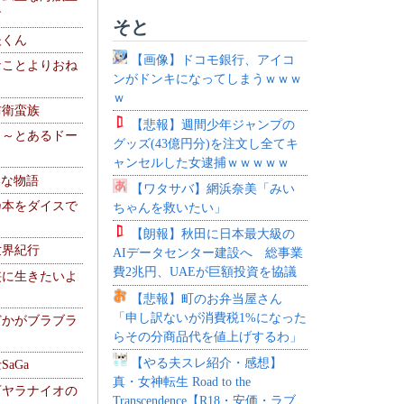
す
そと
夫くん
【画像】ドコモ銀行、アイコ
なことよりおね
ンがドンキになってしまうｗｗｗ
ｗ
防衛蛮族
【悲報】週間少年ジャンプの
 ～とあるドー
グッズ(43億円分)を注文し全てキ
～
ャンセルした女逮捕ｗｗｗｗｗ
！な物語
【ワタサバ】網浜奈美「みい
乃本をダイスで
ちゃんを救いたい」
【朗報】秋田に日本最大級の
世界紀行
AIデータセンター建設へ 総事業
費2兆円、UAEが巨額投資を協議
侠に生きたいよ
【悲報】町のお弁当屋さん
「申し訳ないが消費税1%になった
どかがブラブラ
らその分商品代を値上げするわ」
【やる夫スレ紹介・感想】
aGa
真・女神転生 Road to the
下ヤラナイオの
Transcendence【R18・安価・ラブ