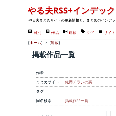
やる夫RSS+インデッ
やる夫まとめサイトの更新情報と、まとめのインデッ
日別
作品
連載
タグ
サイト
[
ホーム
]
>
[
連載
]
掲載作品一覧
作者
まとめサイト
俺用チラシの裏
タグ
同名検索
掲載作品一覧