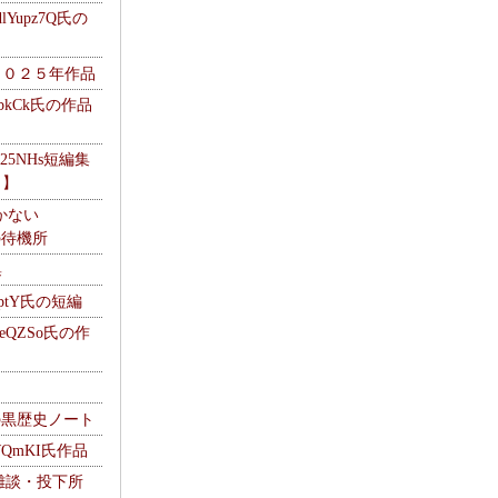
Yupz7Q氏の
２０２５年作品
UbkCk氏の作品
325NHs短編集
ロ】
かない
Mの待機所
集
HptY氏の短編
heQZSo氏の作
cの黒歴史ノート
WQmKI氏作品
wの雑談・投下所