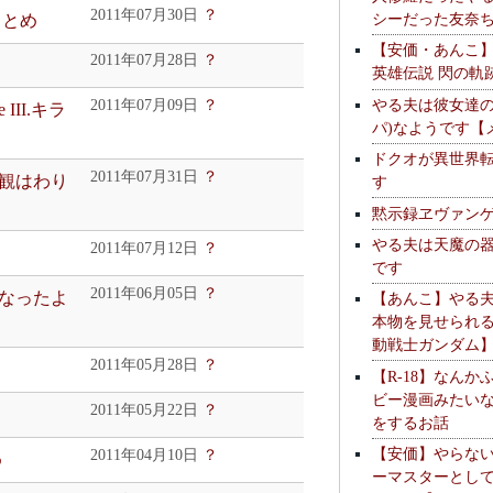
2011年07月30日
？
シーだった友奈
まとめ
【安価・あんこ
2011年07月28日
？
英雄伝説 閃の軌
やる夫は彼女達の
2011年07月09日
？
III.キラ
パ)なようです【
ドクオが異世界
2011年07月31日
？
観はわり
す
黙示録ヱヴァン
やる夫は天魔の
2011年07月12日
？
です
2011年06月05日
？
なったよ
【あんこ】やる
本物を見せられ
動戦士ガンダム
2011年05月28日
？
【R-18】なんか
ビー漫画みたい
2011年05月22日
？
をするお話
【安価】やらな
2011年04月10日
？
め
ーマスターとし