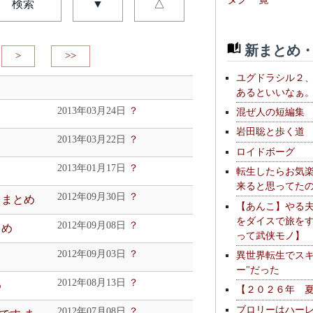
検索
▼
△
新まとめ・
>
>>
ユグドラシル２
あるといいなぁ
2013年03月24日
？
混ぜ人の短編集
岩田聡と歩く道
2013年03月22日
？
ロイドボーグ
2013年01月17日
？
転生したらお気
来ると思ってた
2012年09月30日
？
 まとめ
【あんこ】やる
をダイスで旅を
2012年09月08日
？
とめ
って武侠モノ】
2012年09月03日
？
異世界転生でスキ
ー"だった
2012年08月13日
？
め
【２０２６年 
ブロリーはハー
2012年07月08日
？