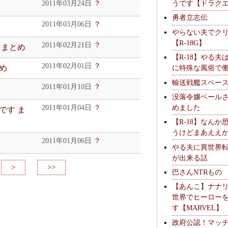
うです【ドラク
2011年03月24日
？
勇者立志伝
2011年03月06日
？
やらない夫でク
【R-18G】
2011年02月21日
？
 まとめ
【R-18】やる夫
2011年02月01日
？
に特殊な風俗で
め
輸送戦艦スペー
2011年01月10日
？
没落令嬢ベール
めました
2011年01月04日
？
です ま
【R-18】なんか
うけどまあええ
2011年01月06日
？
やる夫に異世界
が出来る話
>
>>
巴さんNTRもの
【あんこ】ナナ
世界でヒーロー
す【MARVEL】
政府公認！マッ