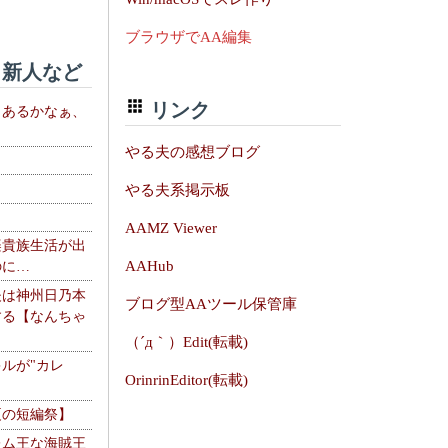
ブラウザでAA編集
新人など
リンク
、あるかなぁ、
。
やる夫の感想ブログ
やる夫系掲示板
AAMZ Viewer
楽貴族生活が出
AAHub
のに…
夫は神州日乃本
ブログ型AAツール保管庫
する【なんちゃ
（´д｀）Edit(転載)
ルが"カレ
OrinrinEditor(転載)
夏の短編祭】
レム王な海賊王