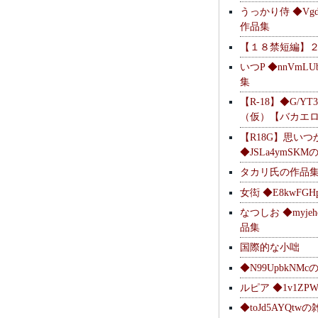
うっかり侍 ◆Vgdl
作品集
【１８禁短編】
いつP ◆nnVmL
集
【R-18】◆G/YT
（仮）【バカエ
【R18G】思いつ
◆JSLa4ymSK
タカリ氏の作品
女衒 ◆E8kwFG
なつしお ◆myje
品集
国際的な小咄
◆N99UpbkNM
ルピア ◆1v1ZP
◆toJd5AYQt