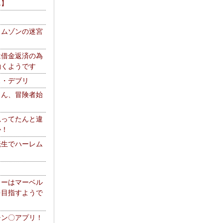
エ】
リムゾンの迷宮
は借金返済の為
働くようです
ス・デブリ
さん、冒険者始
思ってたんと違
か！
転生でハーレム
リーはマーベル
を目指すようで
チン〇アプリ！