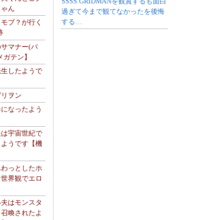
SSSS.GRIDMANを観賞するも面白
ちゃん
過ぎて今まで観てなかったを後悔
する…
】モブ？が行く
跡
サマナー(パ
メガテン】
転生したようで
ゲリヲン
器になったよう
夫は宇宙世紀で
るようです【機
】
ふわっとしたホ
な世界観でエロ
い夫はモンスタ
て召喚されたよ