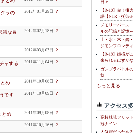
 まとめ
日々
【R-18】金！権
2012年01月29日
？
サクラの
語【NTR・托卵et
メモリーバース
2012年02月18日
？
ルの記録と記憶
不思議な冒
土・水・木・鋼
ジモンフロンテ
2012年03月03日
？
【R-18】姫様が
来られるはずが
2011年11月04日
？
チャする
ガンプラバトル
奴
2011年10月08日
？
まとめ
もっと見る
2011年10月09日
？
うです
アクセス多
2011年09月08日
？
まとめ
高校球児フリッ
冠ナイン
2011年10月16日
？
人修羅だったや