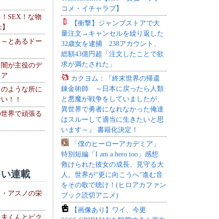
コメ・イチャラブ】
力！SEX！な物
【衝撃】ジャンプストアで大
c】
量注文→キャンセルを繰り返した
 ～とあるドー
32歳女を逮捕 238アカウント、
～
総額43億円超「注文したことで欲
求が満たされた」
・闇が主役のデ
ィア
カクヨム：『終末世界の帰還
錬金術師 ～日本に戻ったら人類
このような所に
と悪魔が戦争をしていましたが、
ない！！
異世界で勇者になれなかった俺達
の世界で頑張る
はスルーして適当に生きたいと思
います～』 書籍化決定！
「僕のヒーローアカデミア」
特別短編「I am a hero too」感想
救けられた彼女の成長、見守る大
い連載
人。世界が“更に向こうへ”進む音
をその歌で聴け！(ヒロアカファン
ト・アスノの栄
ブック読切アニメ)
【画像あり】ワイ、今更
る夫くんとピク