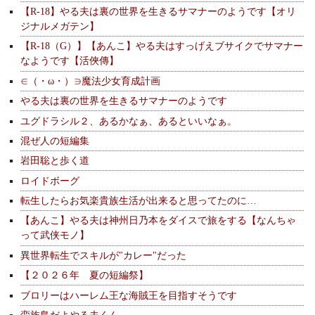
【R-18】やる夫は裏の世界を生きるサマナーのようです【オリ
ジナルメガテン】
【R-18（G）】【あんこ】やる夫はすっげえブサイクでサマナー
なようです【活俠傳】
∈（・ω・）∋魔法少女育成計画
やる夫は裏の世界を生きるサマナーのようです
ユグドラシル２、あるかなぁ、あるといいなぁ。
混ぜ人の短編集
岩田聡と歩く道
ロイドボーグ
転生したらお気楽貴族生活が出来ると思ってたのに…
【あんこ】やる夫は神州日乃本をダイスで旅をする【なんちゃ
って武侠モノ】
異世界転生でスキルが"カレー"だった
【２０２６年 夏の短編祭】
ブロリーはハーレム王な海賊王を目指すそうです
蛮族島だよやる夫くん