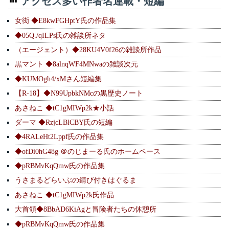
アクセス多い作者名連載・短編
女衒 ◆E8kwFGHptY氏の作品集
◆05Q./qILPs氏の雑談所ネタ
（エージェント）◆28KU4V0f26の雑談所作品
黒マント ◆8alnqWF4MNwaの雑談次元
◆KUMOgh4/xMさん短編集
【R-18】◆N99UpbkNMcの黒歴史ノート
あさねこ ◆tC1gMIWp2k★小話
ダーマ ◆RzjcLBlCBY氏の短編
◆4RALeHt2Lppf氏の作品集
◆ofDi0hG48g ＠のじまーる氏のホームベース
◆pRBMvKqQmw氏の作品集
うさまるどらいぶの錆び付きはぐるま
あさねこ ◆tC1gMIWp2k氏作品
大首領◆8BbAD6KiAgと冒険者たちの休憩所
◆pRBMvKqQmw氏の作品集