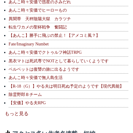
あんこ時々安価で惑星のさみだれ
あんこ時々安価でヒーローもの
異聞帯 天秤陰陽大獄 カラツチ
転生ワカメの聖杯戦争 奮闘記
【あんこ】勝手に飛ぶの禁止！【アメコミ風？】
Fate/Imaginary Numbet
あんこ時々安価でクトゥルフ神話TRPG
黒衣マトは死武専でNOTとして暮らしていくようです
ベルベットは復讐の旅に出るようです
あんこ時々安価で無人島生活
【R-18（G）】やる夫は明日死ぬ予定のようです【現代異能】
除霊野郎Ｂチーム
【安価】やる夫RPG
もっと見る