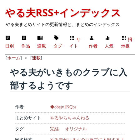
やる夫RSS+インデックス
やる夫まとめサイトの更新情報と、まとめのインデックス
サ
掲
日別
作品
連載
タグ
イト
作者
人気
示板
[
ホーム
]
>
[
連載
]
やる夫がいきものクラブに入
部するようです
作者
◆obejv1NQbs
まとめサイト
やるやらちゃんねる
タグ
完結
オリジナル
同名検索
やる夫がいきものクラブに入部するよ