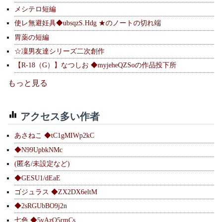
メシテロ短編
使レ無避妊具◆ubsqzS.Hdg ★のノートの切れ端
胃薬の短編
☆凜男友達シリーズ二次創作
【R-18（G）】なつしお ◆myjeheQZSoの作品投下所
もっと見る
アクセス多い作者
あさねこ ◆tC1gMIWp2kC
◆N99UpbkNMc
(匿名/未設定など)
◆GESU1/dEaE
ゴジュラス ◆ZX2DX6eltM
◆2sRGUbBO9j2n
七色 ◆5yAzQ5rmCs