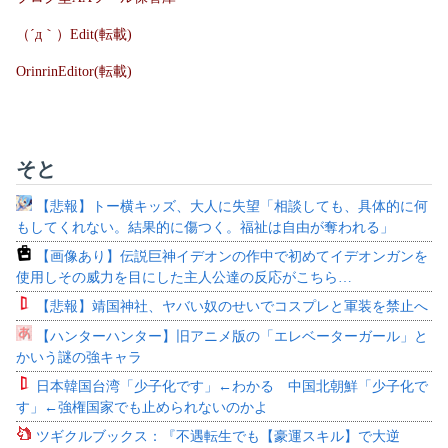
（´д｀）Edit(転載)
OrinrinEditor(転載)
そと
【悲報】トー横キッズ、大人に失望「相談しても、具体的に何
もしてくれない。結果的に傷つく。福祉は自由が奪われる」
【画像あり】伝説巨神イデオンの作中で初めてイデオンガンを
使用しその威力を目にした主人公達の反応がこちら…
【悲報】靖国神社、ヤバい奴のせいでコスプレと軍装を禁止へ
【ハンターハンター】旧アニメ版の「エレベーターガール」と
かいう謎の強キャラ
日本韓国台湾「少子化です」←わかる 中国北朝鮮「少子化で
す」←強権国家でも止められないのかよ
ツギクルブックス：『不遇転生でも【豪運スキル】で大逆