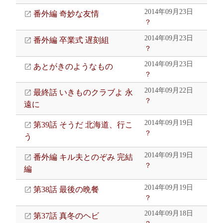
2014年09月23日
番外編 奇妙な友情
？
2014年09月23日
番外編 卒業式 遅刻組
？
2014年09月23日
あとがきのようなもの
？
2014年09月22日
最終話 いきものクラブよ 永
？
遠に
2014年09月19日
第39話 そうだ 北海道、行こ
？
う
2014年09月19日
番外編 キル夫とのぞみ 完結
？
編
2014年09月19日
第38話 最後の晩餐
？
2014年09月18日
第37話 真冬のヘビ