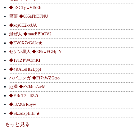
◆jrSCTgwVlSEh
胃薬 ◆036aFhDFNU
◆xqs6E2kxUA
混ぜ人 ◆mazEBItOV2
◆EV0X7vG/Uc★
ゼゲン星人 ◆E8kwFGHptY
◆1v1ZPWQmKI
◆4RALeHt2Lppf
ババコンガ ◆Ff7nWZGtso
厄満 ◆z7/J4m7zvM
◆YRoT2hdiZ7t.
◆l872UrR6yw
◆Sk.zdxpEIE ★
もっと見る