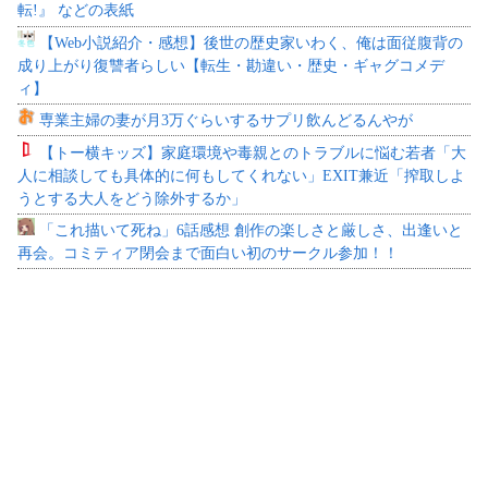
転!』 などの表紙
【Web小説紹介・感想】後世の歴史家いわく、俺は面従腹背の
成り上がり復讐者らしい【転生・勘違い・歴史・ギャグコメデ
ィ】
専業主婦の妻が月3万ぐらいするサプリ飲んどるんやが
【トー横キッズ】家庭環境や毒親とのトラブルに悩む若者「大
人に相談しても具体的に何もしてくれない」EXIT兼近「搾取しよ
うとする大人をどう除外するか」
「これ描いて死ね」6話感想 創作の楽しさと厳しさ、出逢いと
再会。コミティア閉会まで面白い初のサークル参加！！