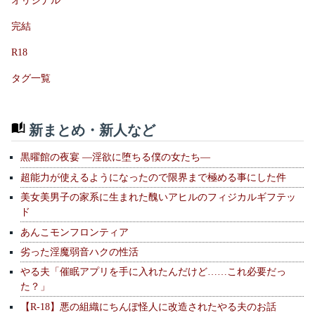
オリジナル
完結
R18
タグ一覧
新まとめ・新人など
黒曜館の夜宴 —淫欲に堕ちる僕の女たち—
超能力が使えるようになったので限界まで極める事にした件
美女美男子の家系に生まれた醜いアヒルのフィジカルギフテッ
ド
あんこモンフロンティア
劣った淫魔弱音ハクの性活
やる夫「催眠アプリを手に入れたんだけど……これ必要だっ
た？」
【R-18】悪の組織にちんぽ怪人に改造されたやる夫のお話