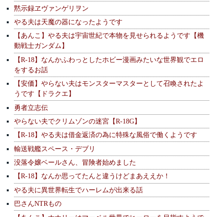
黙示録ヱヴァンゲリヲン
やる夫は天魔の器になったようです
【あんこ】やる夫は宇宙世紀で本物を見せられるようです【機
動戦士ガンダム】
【R-18】なんかふわっとしたホビー漫画みたいな世界観でエロ
をするお話
【安価】やらない夫はモンスターマスターとして召喚されたよ
うです【ドラクエ】
勇者立志伝
やらない夫でクリムゾンの迷宮【R-18G】
【R-18】やる夫は借金返済の為に特殊な風俗で働くようです
輸送戦艦スペース・デブリ
没落令嬢ベールさん、冒険者始めました
【R-18】なんか思ってたんと違うけどまあええか！
やる夫に異世界転生でハーレムが出来る話
巴さんNTRもの