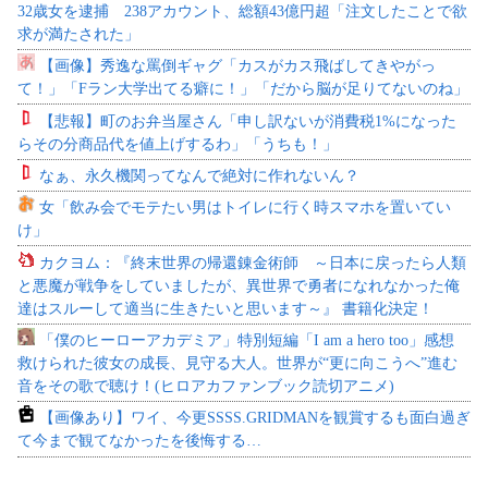
32歳女を逮捕 238アカウント、総額43億円超「注文したことで欲
求が満たされた」
【画像】秀逸な罵倒ギャグ「カスがカス飛ばしてきやがっ
て！」「Fラン大学出てる癖に！」「だから脳が足りてないのね」
【悲報】町のお弁当屋さん「申し訳ないが消費税1%になった
らその分商品代を値上げするわ」「うちも！」
なぁ、永久機関ってなんで絶対に作れないん？
女「飲み会でモテたい男はトイレに行く時スマホを置いてい
け」
カクヨム：『終末世界の帰還錬金術師 ～日本に戻ったら人類
と悪魔が戦争をしていましたが、異世界で勇者になれなかった俺
達はスルーして適当に生きたいと思います～』 書籍化決定！
「僕のヒーローアカデミア」特別短編「I am a hero too」感想
救けられた彼女の成長、見守る大人。世界が“更に向こうへ”進む
音をその歌で聴け！(ヒロアカファンブック読切アニメ)
【画像あり】ワイ、今更SSSS.GRIDMANを観賞するも面白過ぎ
て今まで観てなかったを後悔する…