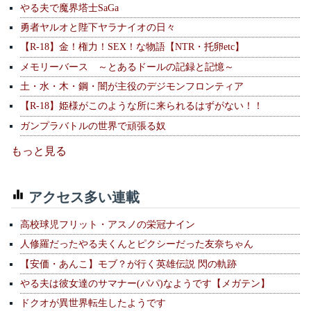
やる夫で魔界塔士SaGa
勇者ヤルオと陛下ヤラナイオの日々
【R-18】金！権力！SEX！な物語【NTR・托卵etc】
メモリーバース ～とあるドールの記録と記憶～
土・水・木・鋼・闇が主役のデジモンフロンティア
【R-18】姫様がこのような所に来られるはずがない！！
ガンプラバトルの世界で頑張る奴
もっと見る
アクセス多い連載
高校球児フリット・アスノの栄冠ナイン
人修羅だったやる夫くんとピクシーだった友奈ちゃん
【安価・あんこ】モブ？が行く英雄伝説 閃の軌跡
やる夫は彼女達のサマナー(パパ)なようです【メガテン】
ドクオが異世界転生したようです