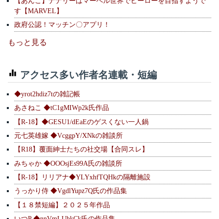
【あんこ】ナナリーはマーベル世界でヒーローを目指すようで
す【MARVEL】
政府公認！マッチン〇アプリ！
もっと見る
アクセス多い作者名連載・短編
◆yrot2hdiz7tの雑記帳
あさねこ ◆tC1gMIWp2k氏作品
【R-18】◆GESU1/dEaEのゲスくない一人鍋
元七英雄嫁 ◆VcggpY/XNkの雑談所
【R18】覆面紳士たちの社交場【合同スレ】
みちゃか ◆OOOsjEs99A氏の雑談所
【R-18】リリアナ◆YLYxhfTQHkの隔離施設
うっかり侍 ◆VgdlYupz7Q氏の作品集
【１８禁短編】２０２５年作品
いつP ◆nnVmLUbkCk氏の作品集