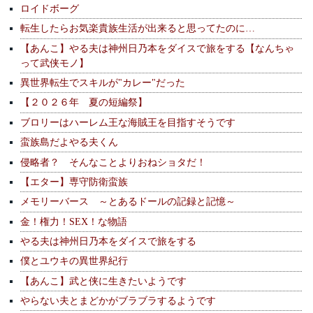
ロイドボーグ
転生したらお気楽貴族生活が出来ると思ってたのに…
【あんこ】やる夫は神州日乃本をダイスで旅をする【なんちゃ
って武侠モノ】
異世界転生でスキルが"カレー"だった
【２０２６年 夏の短編祭】
ブロリーはハーレム王な海賊王を目指すそうです
蛮族島だよやる夫くん
侵略者？ そんなことよりおねショタだ！
【エター】専守防衛蛮族
メモリーバース ～とあるドールの記録と記憶～
金！権力！SEX！な物語
やる夫は神州日乃本をダイスで旅をする
僕とユウキの異世界紀行
【あんこ】武と侠に生きたいようです
やらない夫とまどかがブラブラするようです