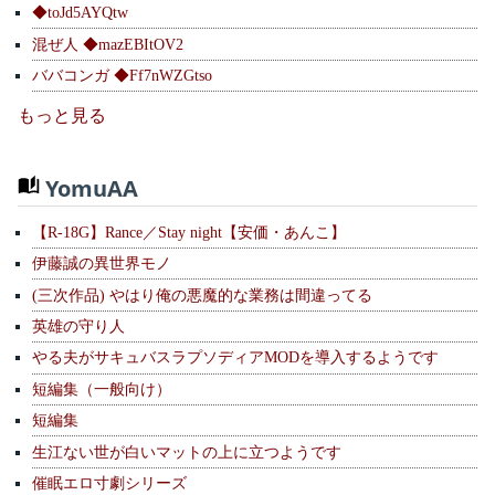
◆toJd5AYQtw
混ぜ人 ◆mazEBItOV2
ババコンガ ◆Ff7nWZGtso
もっと見る
YomuAA
【R-18G】Rance／Stay night【安価・あんこ】
伊藤誠の異世界モノ
(三次作品) やはり俺の悪魔的な業務は間違ってる
英雄の守り人
やる夫がサキュバスラプソディアMODを導入するようです
短編集（一般向け）
短編集
生江ない世が白いマットの上に立つようです
催眠エロ寸劇シリーズ