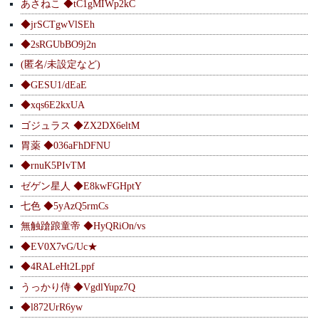
あさねこ ◆tC1gMIWp2kC
◆jrSCTgwVlSEh
◆2sRGUbBO9j2n
(匿名/未設定など)
◆GESU1/dEaE
◆xqs6E2kxUA
ゴジュラス ◆ZX2DX6eltM
胃薬 ◆036aFhDFNU
◆rnuK5PIvTM
ゼゲン星人 ◆E8kwFGHptY
七色 ◆5yAzQ5rmCs
無触蹌踉童帝 ◆HyQRiOn/vs
◆EV0X7vG/Uc★
◆4RALeHt2Lppf
うっかり侍 ◆VgdlYupz7Q
◆l872UrR6yw