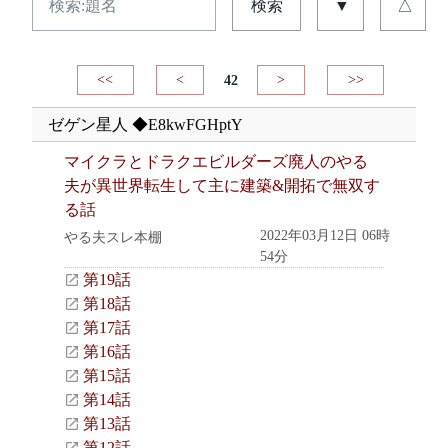
検索
▼
△
<<
<
42
>
>>
ゼゲン星人 ◆E8kwFGHptY
マイクラとドラクエビルダーズ廃人のやる
夫が異世界転生して主に建築&開拓で無双す
る話
2022年03月12日 06時
やる夫スレ本棚
54分
第19話
第18話
第17話
第16話
第15話
第14話
第13話
第12話