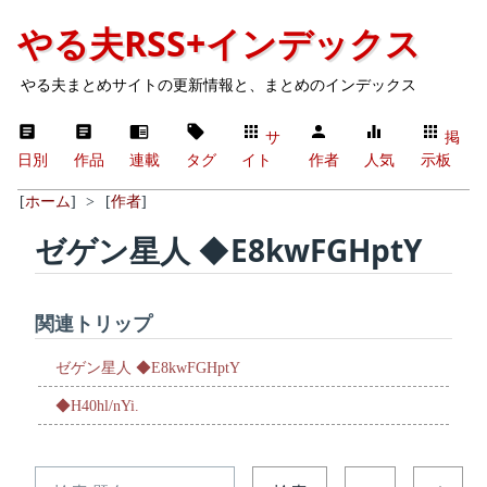
やる夫RSS+インデックス
やる夫まとめサイトの更新情報と、まとめのインデックス
サ
掲
日別
作品
連載
タグ
イト
作者
人気
示板
[
ホーム
]
>
[
作者
]
ゼゲン星人 ◆E8kwFGHptY
関連トリップ
ゼゲン星人 ◆E8kwFGHptY
◆H40hl/nYi.