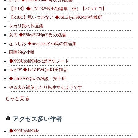
【R-18】◆G/YT325NHs短編集（仮）【バカエロ】
【R18G】思いつかない ◆JSLa4ymSKMの待機所
タカリ氏の作品集
女衒 ◆E8kwFGHptY氏の短編
なつしお ◆myjeheQZSo氏の作品集
国際的な小咄
◆N99UpbkNMcの黒歴史ノート
ルピア ◆1v1ZPWQmKI氏作品
◆toJd5AYQtwの雑談・投下所
やる夫が憑依したり転生するようです
もっと見る
アクセス多い作者
◆N99UpbkNMc