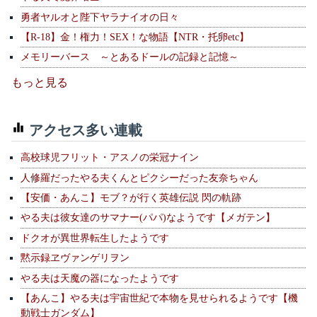
勇者ヤルオと陛下ヤラナイオの日々
【R-18】金！権力！SEX！な物語【NTR・托卵etc】
メモリーバース ～とあるドールの記録と記憶～
もっと見る
アクセス多い連載
高校球児フリット・アスノの栄冠ナイン
人修羅だったやる夫くんとピクシーだった友奈ちゃん
【安価・あんこ】モブ？が行く英雄伝説 閃の軌跡
やる夫は彼女達のサマナー(パパ)なようです【メガテン】
ドクオが異世界転生したようです
黙示録ヱヴァンゲリヲン
やる夫は天魔の器になったようです
【あんこ】やる夫は宇宙世紀で本物を見せられるようです【機
動戦士ガンダム】