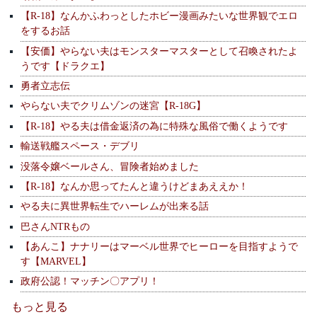
【R-18】なんかふわっとしたホビー漫画みたいな世界観でエロ
をするお話
【安価】やらない夫はモンスターマスターとして召喚されたよ
うです【ドラクエ】
勇者立志伝
やらない夫でクリムゾンの迷宮【R-18G】
【R-18】やる夫は借金返済の為に特殊な風俗で働くようです
輸送戦艦スペース・デブリ
没落令嬢ベールさん、冒険者始めました
【R-18】なんか思ってたんと違うけどまあええか！
やる夫に異世界転生でハーレムが出来る話
巴さんNTRもの
【あんこ】ナナリーはマーベル世界でヒーローを目指すようで
す【MARVEL】
政府公認！マッチン〇アプリ！
もっと見る