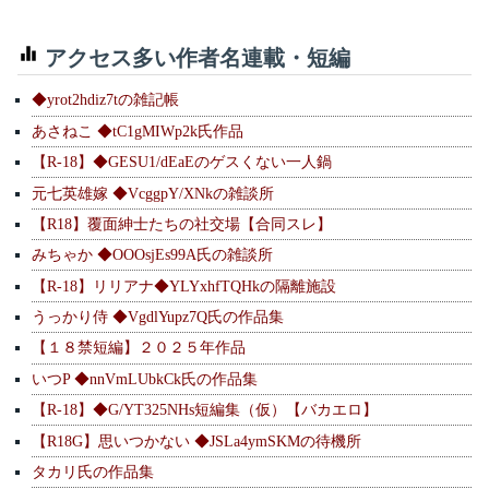
アクセス多い作者名連載・短編
◆yrot2hdiz7tの雑記帳
あさねこ ◆tC1gMIWp2k氏作品
【R-18】◆GESU1/dEaEのゲスくない一人鍋
元七英雄嫁 ◆VcggpY/XNkの雑談所
【R18】覆面紳士たちの社交場【合同スレ】
みちゃか ◆OOOsjEs99A氏の雑談所
【R-18】リリアナ◆YLYxhfTQHkの隔離施設
うっかり侍 ◆VgdlYupz7Q氏の作品集
【１８禁短編】２０２５年作品
いつP ◆nnVmLUbkCk氏の作品集
【R-18】◆G/YT325NHs短編集（仮）【バカエロ】
【R18G】思いつかない ◆JSLa4ymSKMの待機所
タカリ氏の作品集