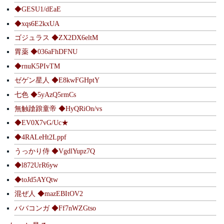
◆GESU1/dEaE
◆xqs6E2kxUA
ゴジュラス ◆ZX2DX6eltM
胃薬 ◆036aFhDFNU
◆rnuK5PIvTM
ゼゲン星人 ◆E8kwFGHptY
七色 ◆5yAzQ5rmCs
無触蹌踉童帝 ◆HyQRiOn/vs
◆EV0X7vG/Uc★
◆4RALeHt2Lppf
うっかり侍 ◆VgdlYupz7Q
◆l872UrR6yw
◆toJd5AYQtw
混ぜ人 ◆mazEBItOV2
ババコンガ ◆Ff7nWZGtso