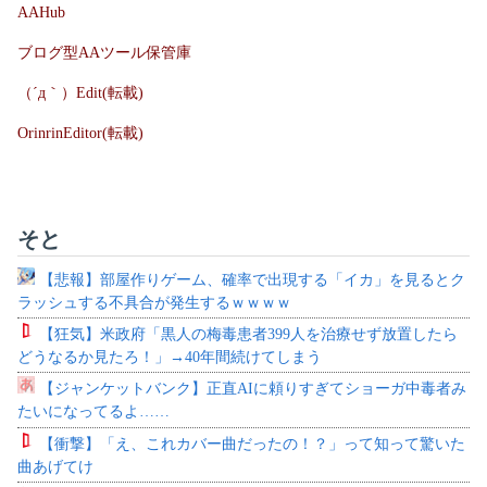
AAHub
ブログ型AAツール保管庫
（´д｀）Edit(転載)
OrinrinEditor(転載)
そと
【悲報】部屋作りゲーム、確率で出現する「イカ」を見るとク
ラッシュする不具合が発生するｗｗｗｗ
【狂気】米政府「黒人の梅毒患者399人を治療せず放置したら
どうなるか見たろ！」→40年間続けてしまう
【ジャンケットバンク】正直AIに頼りすぎてショーガ中毒者み
たいになってるよ……
【衝撃】「え、これカバー曲だったの！？」って知って驚いた
曲あげてけ