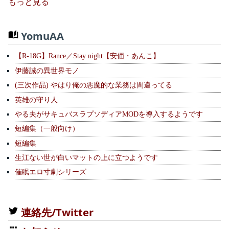
もっと見る
YomuAA
【R-18G】Rance／Stay night【安価・あんこ】
伊藤誠の異世界モノ
(三次作品) やはり俺の悪魔的な業務は間違ってる
英雄の守り人
やる夫がサキュバスラプソディアMODを導入するようです
短編集（一般向け）
短編集
生江ない世が白いマットの上に立つようです
催眠エロ寸劇シリーズ
連絡先/Twitter