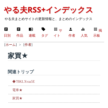
やる夫RSS+インデックス
やる夫まとめサイトの更新情報と、まとめのインデックス
サ
掲
日別
作品
連載
タグ
イト
作者
人気
示板
[
ホーム
]
>
[
作者
]
家買★
関連トリップ
◆7BKLXvaa5E
電車★
家買★