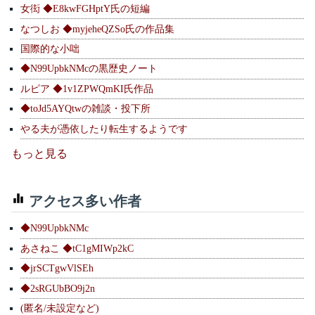
女衒 ◆E8kwFGHptY氏の短編
なつしお ◆myjeheQZSo氏の作品集
国際的な小咄
◆N99UpbkNMcの黒歴史ノート
ルピア ◆1v1ZPWQmKI氏作品
◆toJd5AYQtwの雑談・投下所
やる夫が憑依したり転生するようです
もっと見る
アクセス多い作者
◆N99UpbkNMc
あさねこ ◆tC1gMIWp2kC
◆jrSCTgwVlSEh
◆2sRGUbBO9j2n
(匿名/未設定など)