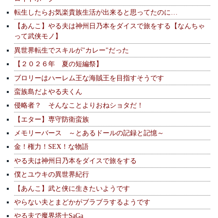
転生したらお気楽貴族生活が出来ると思ってたのに…
【あんこ】やる夫は神州日乃本をダイスで旅をする【なんちゃ
って武侠モノ】
異世界転生でスキルが"カレー"だった
【２０２６年 夏の短編祭】
ブロリーはハーレム王な海賊王を目指すそうです
蛮族島だよやる夫くん
侵略者？ そんなことよりおねショタだ！
【エター】専守防衛蛮族
メモリーバース ～とあるドールの記録と記憶～
金！権力！SEX！な物語
やる夫は神州日乃本をダイスで旅をする
僕とユウキの異世界紀行
【あんこ】武と侠に生きたいようです
やらない夫とまどかがブラブラするようです
やる夫で魔界塔士SaGa