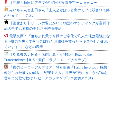
【朗報】秋田にアラブが2兆円の投資決定ｗｗｗｗｗｗ
みいちゃんと山田さん「主人公がぽっと出のモブに殺されて終
わります」←これ
【画像あり】リーンの翼とかいう物語のエンディングが富野作
品の中でも屈指の美しさを誇る作品
電撃文庫：『落ちぶれ天才令嬢のご奉仕で凡人の俺は最強にな
る ~魔力を失って落ちこぼれたお嬢様を救ったらキスをせがまれ
ています~』 などの表紙
【やる夫スレ紹介・感想】真・女神転生 Road to the
Transcendence【R18・安価・ラブコメ・イチャラブ】
「僕のヒーローアカデミア」特別短編「I am a hero too」感想
救けられた彼女の成長、見守る大人。世界が“更に向こうへ”進む
音をその歌で聴け！(ヒロアカファンブック読切アニメ)