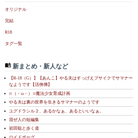
オリジナル
完結
R18
タグ一覧
新まとめ・新人など
【R-18（G）】【あんこ】やる夫はすっげえブサイクでサマナー
なようです【活俠傳】
∈（・ω・）∋魔法少女育成計画
やる夫は裏の世界を生きるサマナーのようです
ユグドラシル２、あるかなぁ、あるといいなぁ。
混ぜ人の短編集
岩田聡と歩く道
ロイドボーグ