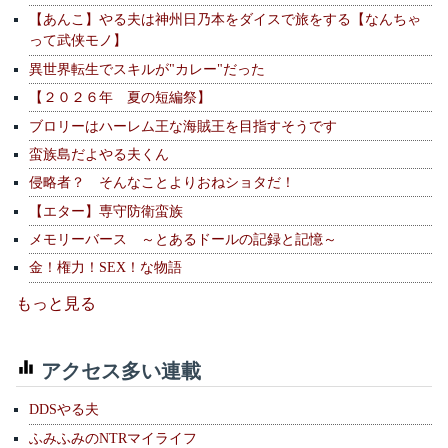
【あんこ】やる夫は神州日乃本をダイスで旅をする【なんちゃ
って武侠モノ】
異世界転生でスキルが"カレー"だった
【２０２６年 夏の短編祭】
ブロリーはハーレム王な海賊王を目指すそうです
蛮族島だよやる夫くん
侵略者？ そんなことよりおねショタだ！
【エター】専守防衛蛮族
メモリーバース ～とあるドールの記録と記憶～
金！権力！SEX！な物語
もっと見る
アクセス多い連載
DDSやる夫
ふみふみのNTRマイライフ