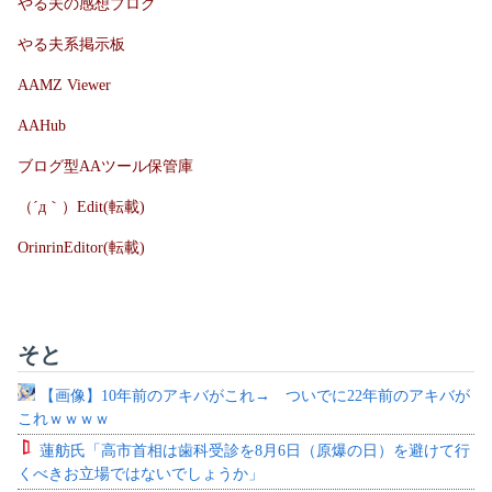
やる夫の感想ブログ
やる夫系掲示板
AAMZ Viewer
AAHub
ブログ型AAツール保管庫
（´д｀）Edit(転載)
OrinrinEditor(転載)
そと
【画像】10年前のアキバがこれ→ ついでに22年前のアキバが
これｗｗｗｗ
蓮舫氏「高市首相は歯科受診を8月6日（原爆の日）を避けて行
くべきお立場ではないでしょうか」