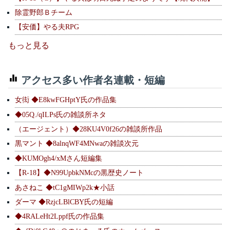
除霊野郎Ｂチーム
【安価】やる夫RPG
もっと見る
アクセス多い作者名連載・短編
女衒 ◆E8kwFGHptY氏の作品集
◆05Q./qILPs氏の雑談所ネタ
（エージェント）◆28KU4V0f26の雑談所作品
黒マント ◆8alnqWF4MNwaの雑談次元
◆KUMOgh4/xMさん短編集
【R-18】◆N99UpbkNMcの黒歴史ノート
あさねこ ◆tC1gMIWp2k★小話
ダーマ ◆RzjcLBlCBY氏の短編
◆4RALeHt2Lppf氏の作品集