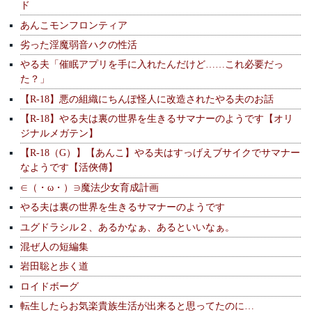
ド
あんこモンフロンティア
劣った淫魔弱音ハクの性活
やる夫「催眠アプリを手に入れたんだけど……これ必要だっ
た？」
【R-18】悪の組織にちんぽ怪人に改造されたやる夫のお話
【R-18】やる夫は裏の世界を生きるサマナーのようです【オリ
ジナルメガテン】
【R-18（G）】【あんこ】やる夫はすっげえブサイクでサマナー
なようです【活俠傳】
∈（・ω・）∋魔法少女育成計画
やる夫は裏の世界を生きるサマナーのようです
ユグドラシル２、あるかなぁ、あるといいなぁ。
混ぜ人の短編集
岩田聡と歩く道
ロイドボーグ
転生したらお気楽貴族生活が出来ると思ってたのに…