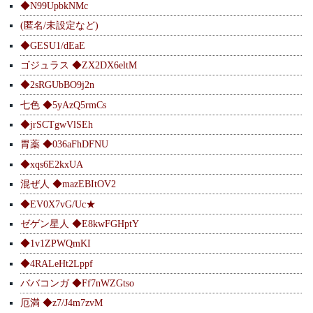
◆N99UpbkNMc
(匿名/未設定など)
◆GESU1/dEaE
ゴジュラス ◆ZX2DX6eltM
◆2sRGUbBO9j2n
七色 ◆5yAzQ5rmCs
◆jrSCTgwVlSEh
胃薬 ◆036aFhDFNU
◆xqs6E2kxUA
混ぜ人 ◆mazEBItOV2
◆EV0X7vG/Uc★
ゼゲン星人 ◆E8kwFGHptY
◆1v1ZPWQmKI
◆4RALeHt2Lppf
ババコンガ ◆Ff7nWZGtso
厄満 ◆z7/J4m7zvM