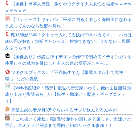
【画像】日本人男性、激かわウクライナ人女性と結婚ｗｗｗｗ
ｗｗｗｗｗ
【ワンピース】ギャバン「平穏に明るく楽しく海賊王になれる
と思ってんのなら故郷へ帰れ！」
彫り師歴23年「タトゥー入れてる奴は99％バカです」「バカは
5000円が好き」無断キャンセル、挨拶できない、金がない…客層
をぶっちゃけ
【画像あり】伝説巨神イデオンの作中で初めてイデオンガンを
使用しその威力を目にした主人公達の反応がこちら…
ツギクルブックス：『不遇転生でも【豪運スキル】で大逆
転!』 などの表紙
【Web小説紹介・感想】後世の歴史家いわく、俺は面従腹背の
成り上がり復讐者らしい【転生・勘違い・歴史・ギャグコメデ
ィ】
専業主婦の妻が月3万ぐらいするサプリ飲んどるんやが
「これ描いて死ね」6話感想 創作の楽しさと厳しさ、出逢いと
再会。コミティア閉会まで面白い初のサークル参加！！