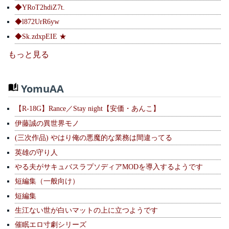
◆YRoT2hdiZ7t.
◆l872UrR6yw
◆Sk.zdxpEIE ★
もっと見る
YomuAA
【R-18G】Rance／Stay night【安価・あんこ】
伊藤誠の異世界モノ
(三次作品) やはり俺の悪魔的な業務は間違ってる
英雄の守り人
やる夫がサキュバスラプソディアMODを導入するようです
短編集（一般向け）
短編集
生江ない世が白いマットの上に立つようです
催眠エロ寸劇シリーズ