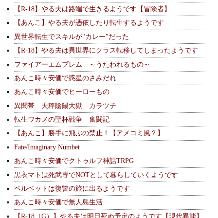
【R-18】やる夫は路端で生きるようです【冒険者】
【あんこ】やる夫が憑依したり転生するようです
異世界転生でスキルが"カレー"だった
【R-18】やる夫は異世界にクラス転移してしまったようです
ファイアーエムブレム ～うたわれるもの～
あんこ時々安価で惑星のさみだれ
あんこ時々安価でヒーローもの
異聞帯 天秤陰陽大獄 カラツチ
転生ワカメの聖杯戦争 奮闘記
【あんこ】勝手に飛ぶの禁止！【アメコミ風？】
Fate/Imaginary Numbet
あんこ時々安価でクトゥルフ神話TRPG
黒衣マトは死武専でNOTとして暮らしていくようです
ベルベットは復讐の旅に出るようです
あんこ時々安価で無人島生活
【R-18（G）】やる夫は明日死ぬ予定のようです【現代異能】