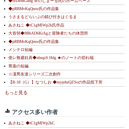
◆ofDi0hG48g ＠のじまーる氏のホームベース
◆pRBMvKqQmw氏の作品集
うさまるどらいぶの錆び付きはぐるま
あさねこ ◆tC1gMIWp2k氏作品
大首領◆8BbAD6KiAgと冒険者たちの休憩所
◆pRBMvKqQmw氏の作品集
メシテロ短編
使レ無避妊具◆ubsqzS.Hdg ★のノートの切れ端
胃薬の短編
☆凜男友達シリーズ二次創作
【R-18（G）】なつしお ◆myjeheQZSoの作品投下所
もっと見る
アクセス多い作者
あさねこ ◆tC1gMIWp2kC