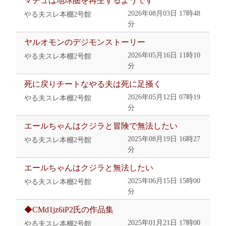
マチュは地球圏を再生するようです
2026年08月03日 17時48
やる夫スレ本棚2号館
分
ヤルオモンのデジモンストーリー
2026年05月16日 11時10
やる夫スレ本棚2号館
分
死に戻りチートなやる夫は死に足掻く
2026年05月12日 07時19
やる夫スレ本棚2号館
分
エールちゃんはクジラと冒険で無法したい
2025年08月19日 16時27
やる夫スレ本棚2号館
分
エールちゃんはクジラと無法したい
2025年06月15日 15時00
やる夫スレ本棚2号館
分
◆CMd1jz6iP2氏の作品集
2025年01月21日 17時00
やる夫スレ本棚2号館