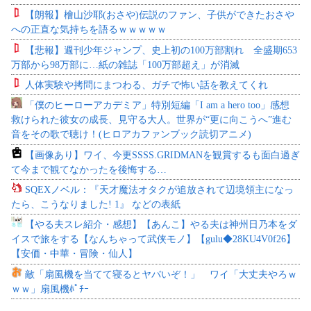
【朗報】檜山沙耶(おさや)伝説のファン、子供ができたおさや
への正直な気持ちを語るｗｗｗｗｗ
【悲報】週刊少年ジャンプ、史上初の100万部割れ 全盛期653
万部から98万部に…紙の雑誌「100万部超え」が消滅
人体実験や拷問にまつわる、ガチで怖い話を教えてくれ
「僕のヒーローアカデミア」特別短編「I am a hero too」感想
救けられた彼女の成長、見守る大人。世界が“更に向こうへ”進む
音をその歌で聴け！(ヒロアカファンブック読切アニメ)
【画像あり】ワイ、今更SSSS.GRIDMANを観賞するも面白過ぎ
て今まで観てなかったを後悔する…
SQEXノベル：『天才魔法オタクが追放されて辺境領主になっ
たら、こうなりました! 1』 などの表紙
【やる夫スレ紹介・感想】【あんこ】やる夫は神州日乃本をダ
イスで旅をする【なんちゃって武侠モノ】【gulu◆28KU4V0f26】
【安価・中華・冒険・仙人】
敵「扇風機を当てて寝るとヤバいぞ！」 ワイ「大丈夫やろｗ
ｗｗ」扇風機ﾎﾟﾁｰ