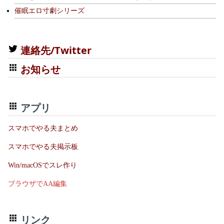
催眠エロ寸劇シリーズ
連絡先/Twitter
お知らせ
アプリ
スマホでやる夫まとめ
スマホでやる夫掲示板
Win/macOSでスレ作り
ブラウザでAA編集
リンク