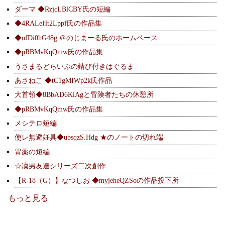
ダーマ ◆RzjcLBlCBY氏の短編
◆4RALeHt2Lppf氏の作品集
◆ofDi0hG48g ＠のじまーる氏のホームベース
◆pRBMvKqQmw氏の作品集
うさまるどらいぶの錆び付きはぐるま
あさねこ ◆tC1gMIWp2k氏作品
大首領◆8BbAD6KiAgと冒険者たちの休憩所
◆pRBMvKqQmw氏の作品集
メシテロ短編
使レ無避妊具◆ubsqzS.Hdg ★のノートの切れ端
胃薬の短編
☆凜男友達シリーズ二次創作
【R-18（G）】なつしお ◆myjeheQZSoの作品投下所
もっと見る