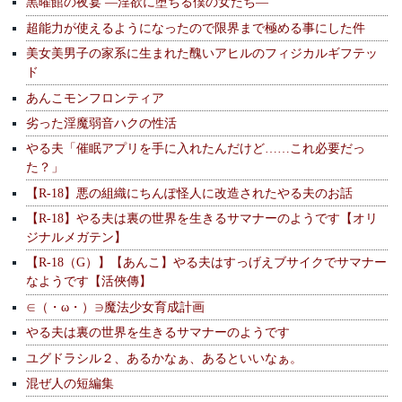
黒曜館の夜宴 —淫欲に堕ちる僕の女たち—
超能力が使えるようになったので限界まで極める事にした件
美女美男子の家系に生まれた醜いアヒルのフィジカルギフテッ
ド
あんこモンフロンティア
劣った淫魔弱音ハクの性活
やる夫「催眠アプリを手に入れたんだけど……これ必要だっ
た？」
【R-18】悪の組織にちんぽ怪人に改造されたやる夫のお話
【R-18】やる夫は裏の世界を生きるサマナーのようです【オリ
ジナルメガテン】
【R-18（G）】【あんこ】やる夫はすっげえブサイクでサマナー
なようです【活俠傳】
∈（・ω・）∋魔法少女育成計画
やる夫は裏の世界を生きるサマナーのようです
ユグドラシル２、あるかなぁ、あるといいなぁ。
混ぜ人の短編集