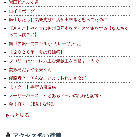
岩田聡と歩く道
ロイドボーグ
転生したらお気楽貴族生活が出来ると思ってたのに…
【あんこ】やる夫は神州日乃本をダイスで旅をする【なんちゃ
って武侠モノ】
異世界転生でスキルが"カレー"だった
【２０２６年 夏の短編祭】
ブロリーはハーレム王な海賊王を目指すそうです
蛮族島だよやる夫くん
侵略者？ そんなことよりおねショタだ！
【エター】専守防衛蛮族
メモリーバース ～とあるドールの記録と記憶～
金！権力！SEX！な物語
もっと見る
アクセス多い連載