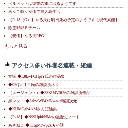
ベルベットは復讐の旅に出るようです
あんこ時々安価で無人島生活
【R-18（G）】やる夫は明日死ぬ予定のようです【現代異能】
除霊野郎Ｂチーム
【安価】やる夫RPG
もっと見る
アクセス多い作者名連載・短編
女衒 ◆E8kwFGHptY氏の作品集
◆05Q./qILPs氏の雑談所ネタ
（エージェント）◆28KU4V0f26の雑談所作品
黒マント ◆8alnqWF4MNwaの雑談次元
◆KUMOgh4/xMさん短編集
【R-18】◆N99UpbkNMcの黒歴史ノート
あさねこ ◆tC1gMIWp2k★小話