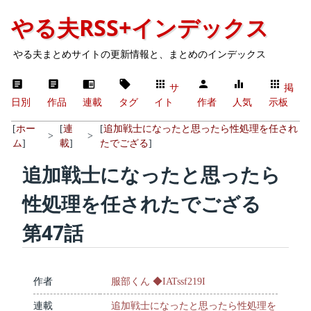
やる夫RSS+インデックス
やる夫まとめサイトの更新情報と、まとめのインデックス
サ
掲
日別
作品
連載
タグ
イト
作者
人気
示板
[
ホー
[
連
[
追加戦士になったと思ったら性処理を任され
>
>
ム
]
載
]
たでござる
]
追加戦士になったと思ったら
性処理を任されたでござる
第47話
作者
服部くん ◆IATssf219I
連載
追加戦士になったと思ったら性処理を