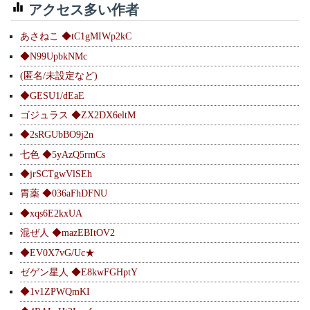
アクセス多い作者
あさねこ ◆tC1gMIWp2kC
◆N99UpbkNMc
(匿名/未設定など)
◆GESU1/dEaE
ゴジュラス ◆ZX2DX6eltM
◆2sRGUbBO9j2n
七色 ◆5yAzQ5rmCs
◆jrSCTgwVlSEh
胃薬 ◆036aFhDFNU
◆xqs6E2kxUA
混ぜ人 ◆mazEBItOV2
◆EV0X7vG/Uc★
ゼゲン星人 ◆E8kwFGHptY
◆1v1ZPWQmKI