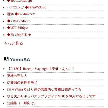
◆4RALeHt2Lppf
ババコンガ ◆Ff7nWZGtso
厄満 ◆z7/J4m7zvM
◆YRoT2hdiZ7t.
◆l872UrR6yw
◆Sk.zdxpEIE ★
もっと見る
YomuAA
【R-18G】Rance／Stay night【安価・あんこ】
英雄の守り人
伊藤誠の異世界モノ
(三次作品) やはり俺の悪魔的な業務は間違ってる
やる夫がサキュバスラプソディアMODを導入するようです
短編集（一般向け）