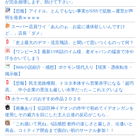
が完全崩壊します。助けて下さい」
【悲報】アイドル、とんでもない事実がSNSで拡散→運営が声
明を発表ｗｗｗｗ
スーパー店員ワイ「あんのぉ…お盆に連休欲しいんですけ
ど…」店長「ダメ」
「史上最大のデマ・流言飛語」と聞いて思いつくものって何？
【ワンピース】最新1190話のイム様、老ギャバンの猛攻で冷や
汗をかいてしまう
【Web小説紹介・感想】ポケモン現代入り【現実・憑依転生・
掲示板】
【悲報】民主党政権期、トヨタ本体すら営業赤字になる「超円
高」…中小企業の景況も厳しい水準だった←これエグいよな
ホラーモノのおすすめ作品２０２６
【画像あり】伝説巨神イデオンの作中で初めてイデオンガンを
使用しその威力を目にした主人公達の反応がこちら…
「これ描いて死ね」6話感想 創作の楽しさと厳しさ、出逢いと
再会。コミティア閉会まで面白い初のサークル参加！！