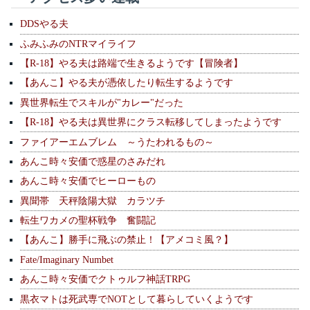
DDSやる夫
ふみふみのNTRマイライフ
【R-18】やる夫は路端で生きるようです【冒険者】
【あんこ】やる夫が憑依したり転生するようです
異世界転生でスキルが"カレー"だった
【R-18】やる夫は異世界にクラス転移してしまったようです
ファイアーエムブレム ～うたわれるもの～
あんこ時々安価で惑星のさみだれ
あんこ時々安価でヒーローもの
異聞帯 天秤陰陽大獄 カラツチ
転生ワカメの聖杯戦争 奮闘記
【あんこ】勝手に飛ぶの禁止！【アメコミ風？】
Fate/Imaginary Numbet
あんこ時々安価でクトゥルフ神話TRPG
黒衣マトは死武専でNOTとして暮らしていくようです